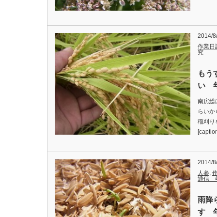
2014/8
作業日
究
もう
い 年
南房総
らいか
稲刈り
[capti
2014/8
人参
,
通信 
雨降
す 