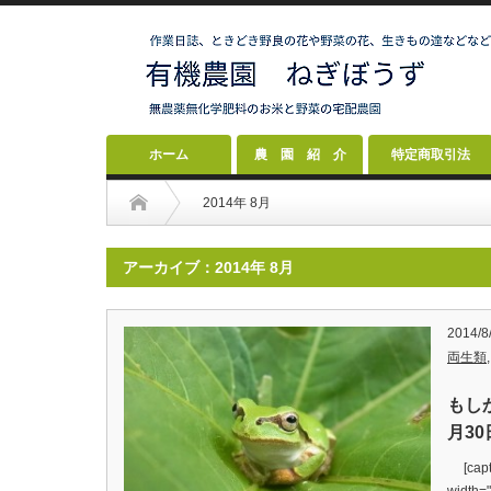
ホーム
農 園 紹 介
特定商取引法
2014年 8月
アーカイブ：2014年 8月
2014/8
両生類
もし
月30
[capti