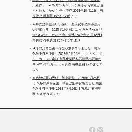
大豆作り 2024年12月10日
に
そろそろ枝豆が食
べられる！かな？ 年中夢究 2025年10月12日 | 南
房総 有機農園 ねぎぼうず
より
今年の里芋生姜いい感じ 農薬化学肥料不使用
の野菜作り 2025年10月6日
に
そろそろ枝豆が
食べられる！かな？ 年中夢究 2025年10月12日 |
南房総 有機農園 ねぎぼうず
より
秋冬野菜育苗第一弾苗が無事育ちました 農薬
化学肥料不使用 2025年9月24日
に
キャベ、ブ
ロ、カリフラ定植 農薬化学肥料不使用の野菜作
り 2025年10月7日 | 南房総 有機農園 ねぎぼうず
より
南房総の夏の天候 年中夢究 2025年7月23日
に
秋冬野菜育苗第一弾苗が無事育ちました 農薬
化学肥料不使用 2025年9月24日 | 南房総 有機農
園 ねぎぼうず
より