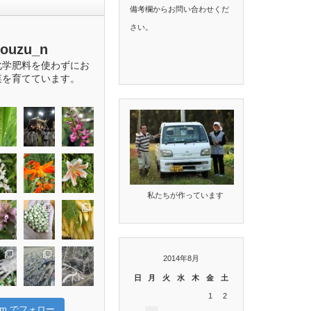
備考欄からお問い合わせくだ
さい。
bouzu_n
化学肥料を使わずにお
菜を育てています。
私たちが作っています
2014年8月
日
月
火
水
木
金
土
1
2
gram でフォロー