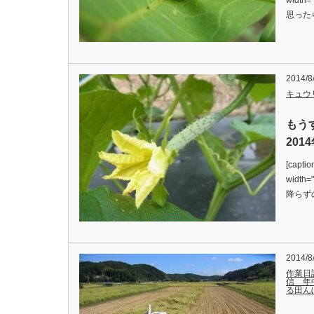
width
思った
2014/8
キュウ
もう
201
[captio
width
降らず
2014/8
作業日
信 年
る田ん