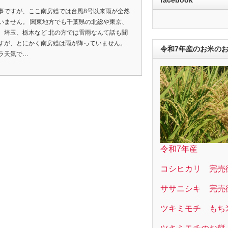
事ですが、ここ南房総では台風8号以来雨が全然
いません。 関東地方でも千葉県の北総や東京、
、埼玉、栃木など 北の方では雷雨なんて話も聞
すが、とにかく南房総は雨が降っていません。
令和7年産のお米の
ラ天気で…
令和7年産
コシヒカリ 完売
ササニシキ 完売
ツキミモチ もち