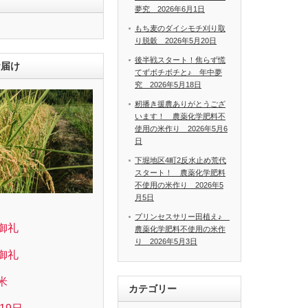
夢究 2026年6月1日
もち麦のダイシモチ刈り取
り脱穀 2026年5月20日
後半戦スタート！焦らず慌
お届け
てずボチボチと♪ 年中夢
究 2026年5月18日
籾播き援農ありがとうござ
います！ 農薬化学肥料不
使用の米作り 2026年5月6
日
下堀地区4町2反水止め荒代
スタート！ 農薬化学肥料
不使用の米作り 2026年5
月5日
プリンセスサリー田植え♪
御礼
農薬化学肥料不使用の米作
り 2026年5月3日
御礼
米
カテゴリー