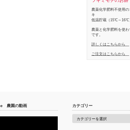
ツキミモチのお餅 
農薬化学肥料不使用の
キ
低温貯蔵（15℃～16℃
農薬と化学肥料を使わ
です。
詳しくはこちらから
ご注文はこちらから
ube 農園の動画
カテゴリー
カ
テ
ゴ
リ