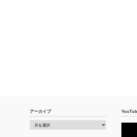
アーカイブ
YouT
ア
ー
カ
イ