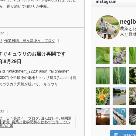
="300"] アマガエル[/caption] 稲刈りが始まったと
instagram
ら、 雨が続いて稲刈りが中断…
negi
農薬と
/29
米と野
リ
,
作業日誌 日々是淡々 ブログ
すぐキュウリのお届け再開です
4年8月29日
n id="attachment_2223" align="alignnone"
="300"] 今年最後の露地キュウリ胡瓜[/caption] 雨
のカラカラ天気が続いて、 キュウリ…
/25
誌 日々是淡々 ブログ
,
田んぼ仕事
,
農園通
中夢究
,
農薬と化学肥料を使わずに作ってい
ぼのお米
Insta