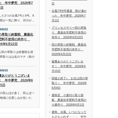
た 年中夢究 2026年7
日
1日
台風7号8号通過 雨が凄か
った 年中夢究 2026年7
した2つの台風7号と8号。8
月1日
雨が一気に降り、河川が…
プリンセスサリー田の草取
6/6/22
り 農薬化学肥料不使用の
の草取り終盤戦 農薬化
米作り 2026年6月22日
肥料不使用の米作り
26年6月22日
田の草取り終盤戦 農薬化
学肥料不使用の米作り
ろ田の草取りは終盤戦を迎
2026年6月22日
草取りは山名のマチ（祭の
援農ありがとうございま
す！ 年中夢究 2026年6
6/6/15
月15日
農ありがとうございま
田植え終了♪ お次は田の草
！ 年中夢究 2026年6
取り～ 年中夢究 2026年
15日
6月8日
の田んぼが多く、田んぼ一
麦秋至 小麦刈り取り脱
地域に位置し山が近いた
穀 農薬化学肥料不使用の
小麦作り 2026年6月1日
麦秋、台風、いつになって
もさなぶれず・・・ 年中