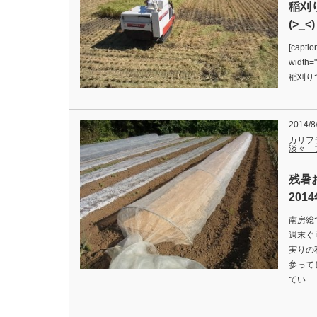
稲刈
(>_
[captio
widt
稲刈り
2014/8
カリフ
淡々 
残暑
201
南房総
週末ぐ
実りの
参って
てい…