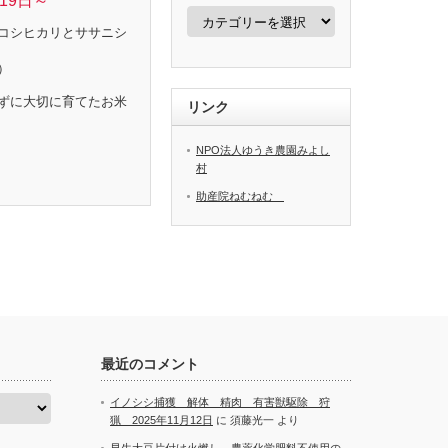
19日～
カ
テ
コシヒカリとササニシ
ゴ
リ
）
ー
ずに大切に育てたお米
リンク
NPO法人ゆうき農園みよし
村
助産院ねむねむ
最近のコメント
イノシシ捕獲 解体 精肉 有害獣駆除 狩
猟 2025年11月12日
に
須藤光一
より
早生大豆片付け火燃し 農薬化学肥料不使用の