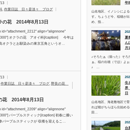
年
/13
科
,
作業日誌 日々是淡々 ブログ
山名地区、イノシシによる
す。ちょうど今、稲穂が出
の花 2014年8月13日
め、指…
n id="attachment_2212" align="alignnone"
202
夏
="300"] オクラの花 アオイ科[/caption] 今年は
ん
島オクラとお馴染みの東京五角というオ…
月
♪そろたぁ（揃った）そろ
ぁ、稲の出穂（でほ）よぉ
♪ …
202
/13
生
,
作業日誌 日々是淡々 ブログ
,
野良の花
界
日
花 2014年8月13日
山名地区、海老敷地区で育
れば穂がちらほら出始める
n id="attachment_2209" align="alignnone"
田…
="300"] パープルスティック[/caption] 初春に播い
参パープルスティックが 収穫を迎えるこ…
202
台