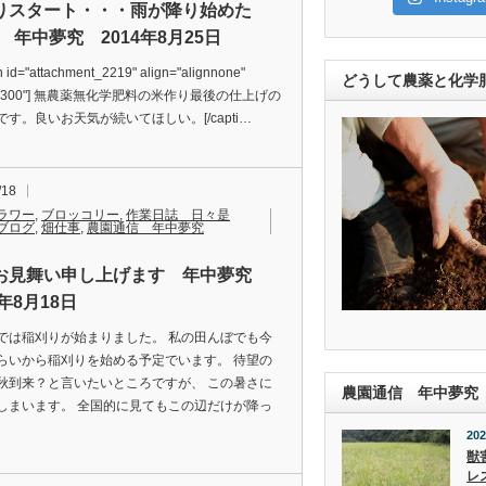
りスタート・・・雨が降り始めた
<) 年中夢究 2014年8月25日
n id="attachment_2219" align="alignnone"
どうして農薬と化学
h="300"] 無農薬無化学肥料の米作り最後の仕上げの
です。良いお天気が続いてほしい。[/capti…
/18
ラワー
,
ブロッコリー
,
作業日誌 日々是
ブログ
,
畑仕事
,
農園通信 年中夢究
お見舞い申し上げます 年中夢究
4年8月18日
では稲刈りが始まりました。 私の田んぼでも今
らいから稲刈りを始める予定でいます。 待望の
秋到来？と言いたいところですが、 この暑さに
農園通信 年中夢究
しまいます。 全国的に見てもこの辺だけが降っ
202
獣
レ