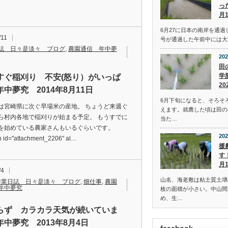
っ
月
6月27に日本の南岸を通過
/11
号が通過した午前中には大
誌 日々是淡々 ブログ
,
農園通信 年中夢
202
田
学
すぐ稲刈り 不安(怒り）がいっぱ
20
中夢究 2014年8月11日
6月下旬になると、そろそ
は宮崎県に次ぐ早場米の産地。 ちょうど来週ぐ
えます。就農した頃は田の
ら村内各地で稲刈りが始まる予定。 もうすでに
当た…
を始めている農家さんもいるぐらいです。
202
on id="attachment_2206" al…
援
す
月
/4
山名、海老敷は粘土質土壌
作業日誌 日々是淡々 ブログ
,
畑仕事
,
農園
年中夢究
枚の面積が小さい。中山間
め、生…
らず カラカラ天気が続いていま
年中夢究 2013年8月4日
facebook