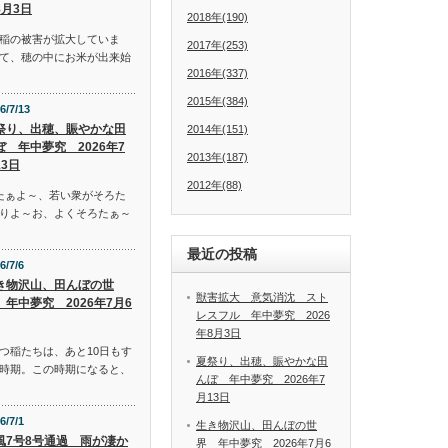
8月3日
2018年(190)
稲の被害が拡大していま
2017年(253)
て、穂の中にお米が出来始
2016年(337)
2015年(384)
6/7/13
祭り、出穂、賑やかな田
2014年(151)
ぼ 年中夢究 2026年7
2013年(187)
13日
2012年(88)
たぁよ～、若い衆がそろた
りよ～お、よくそろたぁ～
最近の投稿
6/7/6
き物沢山、田んぼの世
獣害拡大 意気消沈 スト
 年中夢究 2026年7月6
レスフル 年中夢究 2026
年8月3日
つ稲たちは、あと10日もす
夏祭り、出穂、賑やかな田
時期。この時期になると、
んぼ 年中夢究 2026年7
月13日
6/7/1
生き物沢山、田んぼの世
風7号8号通過 雨が凄か
界 年中夢究 2026年7月6