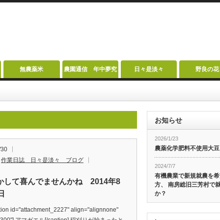
無農薬米
農園通信 年中夢究
日々是淡々
野良の花
お知らせ
2026/1/23
農薬化学肥料不使用大豆
/30
,
作業日誌 日々是淡々 ブログ
2024/7/7
有機農業で新規就農を希
かして喜んでませんかね 2014年8
方、 南房総旧三芳村で
日
か？
on id="attachment_2227" align="alignnone"