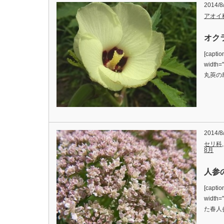
2014/8
アオイ
オクラ
[captio
width
丸莢の
2014/8
セリ科
8月
人参の
[captio
width
た春人