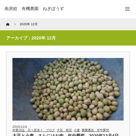
南房総 有機農園 ねぎぼうず
Home
2020年 12月
アーカイブ：2020年 12月
2020/12/4
作業日誌 日々是淡々 ブログ
,
大豆 枝豆
,
小麦
,
農園通信 年中夢究
大豆と小麦、さらにはお肉 年中夢究 2020年12月4日