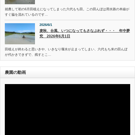
就農して初の6月田植えになってしまった六代もち田。この田んぼは用水路の本線が
すぐ脇を流れているのです…
2026/6/1
麦秋、台風、いつになってもさなぶれず・・・ 年中夢
究 2026年6月1日
田植えが終わると思いきや、いきなり堰水が止まってしまい、六代もち米の田んぼ
が代かきできずで、残すとこ…
農園の動画