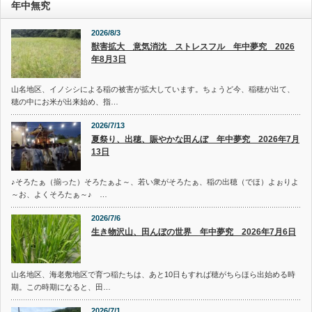
年中無究
2026/8/3
獣害拡大 意気消沈 ストレスフル 年中夢究 2026
年8月3日
山名地区、イノシシによる稲の被害が拡大しています。ちょうど今、稲穂が出て、
穂の中にお米が出来始め、指…
2026/7/13
夏祭り、出穂、賑やかな田んぼ 年中夢究 2026年7月
13日
♪そろたぁ（揃った）そろたぁよ～、若い衆がそろたぁ、稲の出穂（でほ）よぉりよ
～お、よくそろたぁ～♪ …
2026/7/6
生き物沢山、田んぼの世界 年中夢究 2026年7月6日
山名地区、海老敷地区で育つ稲たちは、あと10日もすれば穂がちらほら出始める時
期。この時期になると、田…
2026/7/1