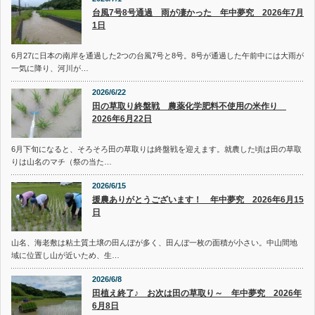
台風7号8号通過 雨が凄かった 年中夢究 2026年7月
1日
6月27に日本の南岸を通過した2つの台風7号と8号。8号が通過した午前中には大雨が
一気に降り、河川が…
2026/6/22
田の草取り終盤戦 農薬化学肥料不使用の米作り
2026年6月22日
6月下旬になると、そろそろ田の草取りは終盤戦を迎えます。就農した頃は田の草取
りは山名のマチ（祭の当た…
2026/6/15
援農ありがとうございます！ 年中夢究 2026年6月15
日
山名、海老敷は粘土質土壌の田んぼが多く、田んぼ一枚の面積が小さい。中山間地
域に位置し山が近いため、生…
2026/6/8
田植え終了♪ お次は田の草取り～ 年中夢究 2026年
6月8日