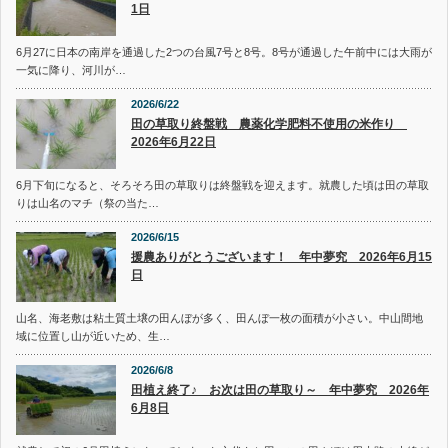
1日
6月27に日本の南岸を通過した2つの台風7号と8号。8号が通過した午前中には大雨が
一気に降り、河川が…
2026/6/22
田の草取り終盤戦 農薬化学肥料不使用の米作り
2026年6月22日
6月下旬になると、そろそろ田の草取りは終盤戦を迎えます。就農した頃は田の草取
りは山名のマチ（祭の当た…
2026/6/15
援農ありがとうございます！ 年中夢究 2026年6月15
日
山名、海老敷は粘土質土壌の田んぼが多く、田んぼ一枚の面積が小さい。中山間地
域に位置し山が近いため、生…
2026/6/8
田植え終了♪ お次は田の草取り～ 年中夢究 2026年
6月8日