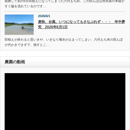
就農して初の6月田植えになってしまった六代もち田。この田んぼは用水路の本線が
すぐ脇を流れているのです…
2026/6/1
麦秋、台風、いつになってもさなぶれず・・・ 年中夢
究 2026年6月1日
田植えが終わると思いきや、いきなり堰水が止まってしまい、六代もち米の田んぼ
が代かきできずで、残すとこ…
農園の動画