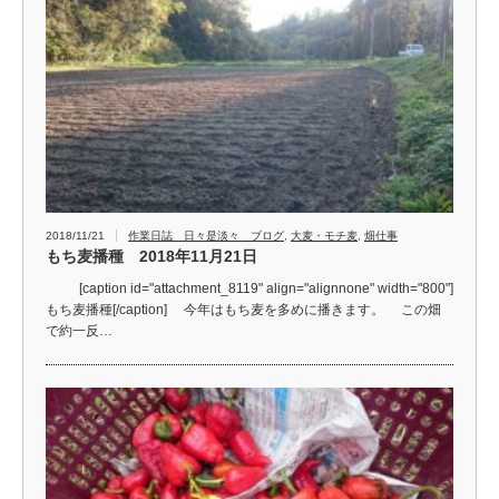
2018/11/21
作業日誌 日々是淡々 ブログ
,
大麦・モチ麦
,
畑仕事
もち麦播種 2018年11月21日
[caption id="attachment_8119" align="alignnone" width="800"]
もち麦播種[/caption] 今年はもち麦を多めに播きます。 この畑
で約一反…