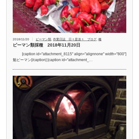
2018/11/20
ピーマン類
,
作業日誌 日々是淡々 ブログ
,
種
ピーマン類採種 2018年11月20日
[caption id="attachment_8115" align="alignnone" width="800"]
魁ピーマン[/caption] [caption id="attachment_…