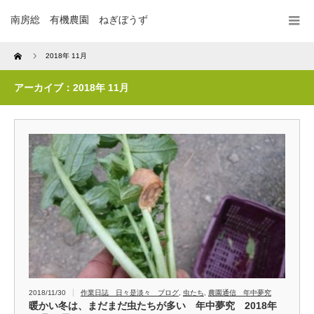
南房総 有機農園 ねぎぼうず
Home
2018年 11月
アーカイブ：2018年 11月
2018/11/30
作業日誌 日々是淡々 ブログ
,
虫たち
,
農園通信 年中夢究
暖かい冬は、まだまだ虫たちが多い 年中夢究 2018年