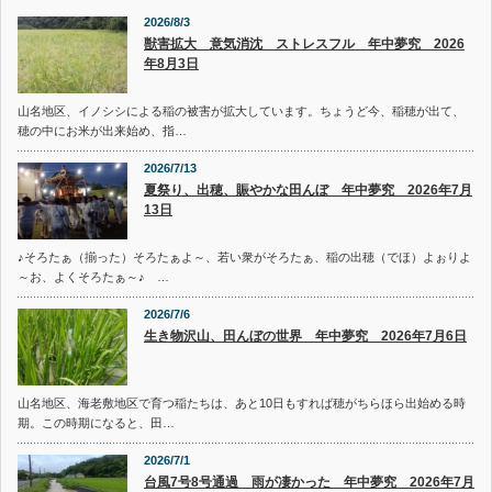
2026/8/3
獣害拡大 意気消沈 ストレスフル 年中夢究 2026
年8月3日
山名地区、イノシシによる稲の被害が拡大しています。ちょうど今、稲穂が出て、
穂の中にお米が出来始め、指…
2026/7/13
夏祭り、出穂、賑やかな田んぼ 年中夢究 2026年7月
13日
♪そろたぁ（揃った）そろたぁよ～、若い衆がそろたぁ、稲の出穂（でほ）よぉりよ
～お、よくそろたぁ～♪ …
2026/7/6
生き物沢山、田んぼの世界 年中夢究 2026年7月6日
山名地区、海老敷地区で育つ稲たちは、あと10日もすれば穂がちらほら出始める時
期。この時期になると、田…
2026/7/1
台風7号8号通過 雨が凄かった 年中夢究 2026年7月