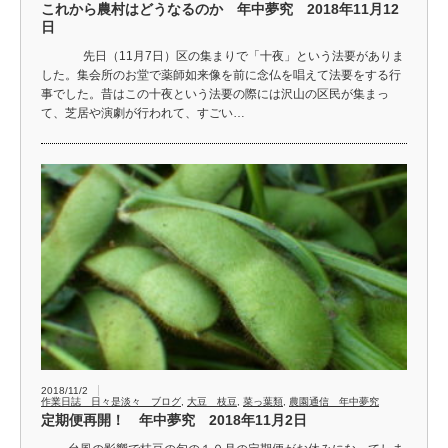
これから農村はどうなるのか 年中夢究 2018年11月12
日
先日（11月7日）区の集まりで「十夜」という法要がありま
した。集会所のお堂で薬師如来像を前に念仏を唱えて法要をする行
事でした。昔はこの十夜という法要の際には沢山の区民が集まっ
て、芝居や演劇が行われて、すごい…
2018/11/2
作業日誌 日々是淡々 ブログ
,
大豆 枝豆
,
菜っ葉類
,
農園通信 年中夢究
定期便再開！ 年中夢究 2018年11月2日