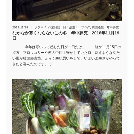
2018/11/19
ソラマメ
,
作業日誌 日々是淡々 ブログ
,
農園通信 年中夢究
なかなか寒くならないこの冬 年中夢究 2018年11月19
日
今年は寒いって感じた日が一日だけ。 確か11月15日の
夕方、ブロッコリーや葱の中耕土寄せしていた時、刺すような冷た
い風が後頭部直撃、えらく寒い思いをして、いよいよ寒さがやって
きたと喜んだのです。そ…