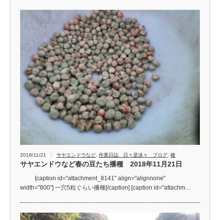
2018/11/21
サヤエンドウなど
,
作業日誌 日々是淡々 ブログ
,
種
サヤエンドウなど春の豆たち播種 2018年11月21日
[caption id="attachment_8141" align="alignnone"
width="800"] 一穴5粒ぐらい播種[/caption] [caption id="attachm…