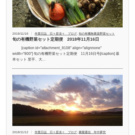
2018/11/16
作業日誌 日々是淡々 ブログ
,
旬の有機無農薬野菜セット
旬の有機野菜セット定期便 2018年11月16日
[caption id="attachment_8108" align="alignnone"
width="800"] 旬の有機野菜セット定期便 11月16日号[/caption] 基
本セット 里芋、大…
2018/11/12
作業日誌 日々是淡々 ブログ
,
農園通信 年中夢究