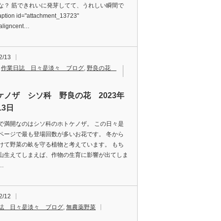
な？ 筋できれいに発芽してて、うれしい瞬間で
ption id="attachment_13723"
"aligncent…
2/13
,
作業日誌 日々是淡々 ブログ
,
野良の花
ケノザ シソ科 野良の花 2023年
13日
で満開なのはシソ科のホトケノザ。 この日々是
ページで最も登場回数が多いお花です。 冬から
けて野菜の畝を守る植物と考えています。 もち
山生えてしまえば、作物の生育に影響が出てしま
…
2/12
誌 日々是淡々 ブログ
,
無農薬野菜