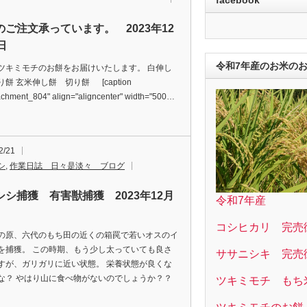
のご注文承っています。 2023年12
日
令和7年産のお米の
ツキミモチのお餅をお届けいたします。 白伸し
餅 玄米伸し餅 切り餅 [caption
tachment_804" align="aligncenter" width="500…
2/21
シ
,
作業日誌 日々是淡々 ブログ
シシ捕獲 有害獣捕獲 2023年12月
令和7年産
コシヒカリ 完売
の原、六代のもち田の近くの箱罠で若いオスのイ
を捕獲。 この時期、もう少し太っていても良さ
ササニシキ 完売
すが、ガリガリに近い状態。 栄養状態が良くな
な？ やはり山に食べ物がないのでしょうか？？
ツキミモチ もち