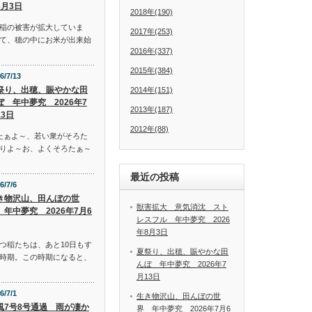
8月3日
2018年(190)
稲の被害が拡大していま
2017年(253)
て、穂の中にお米が出来始
2016年(337)
2015年(384)
6/7/13
祭り、出穂、賑やかな田
2014年(151)
ぼ 年中夢究 2026年7
2013年(187)
13日
2012年(88)
たぁよ～、若い衆がそろた
りよ～お、よくそろたぁ～
最近の投稿
6/7/6
き物沢山、田んぼの世
獣害拡大 意気消沈 スト
 年中夢究 2026年7月6
レスフル 年中夢究 2026
年8月3日
つ稲たちは、あと10日もす
夏祭り、出穂、賑やかな田
時期。この時期になると、
んぼ 年中夢究 2026年7
月13日
6/7/1
生き物沢山、田んぼの世
風7号8号通過 雨が凄か
界 年中夢究 2026年7月6