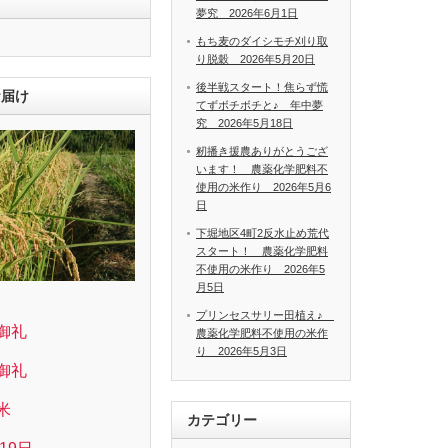
夢究 2026年6月1日
もち麦のダイシモチ刈り取
り脱穀 2026年5月20日
後半戦スタート！焦らず慌
お届け
てずボチボチと♪ 年中夢
究 2026年5月18日
籾播き援農ありがとうござ
います！ 農薬化学肥料不
使用の米作り 2026年5月6
日
下堀地区4町2反水止め荒代
スタート！ 農薬化学肥料
不使用の米作り 2026年5
月5日
プリンセスサリー田植え♪
御礼
農薬化学肥料不使用の米作
り 2026年5月3日
御礼
米
カテゴリー