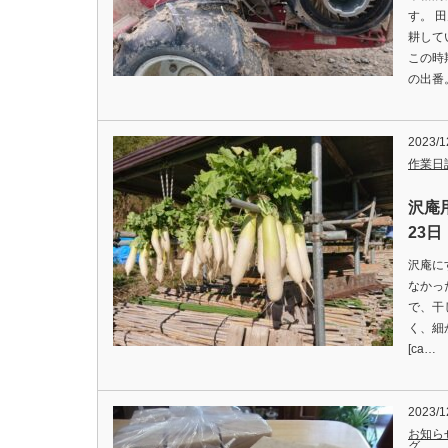
す。 
耕して
この時
の出番
2023/1
作業日
沢庵
23日
沢庵に
なかっ
で、干
く、細
[ca…
2023/1
お知ら
グ