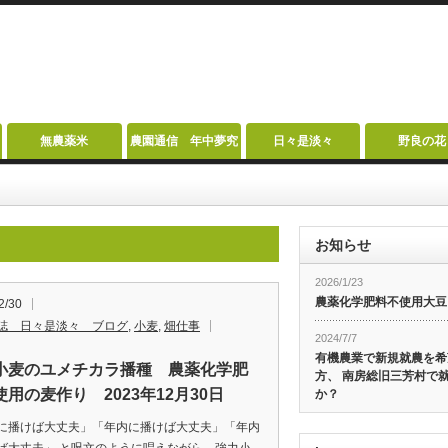
無農薬米
農園通信 年中夢究
日々是淡々
野良の花
お知らせ
2026/1/23
農薬化学肥料不使用大豆
2/30
誌 日々是淡々 ブログ
,
小麦
,
畑仕事
2024/7/7
有機農業で新規就農を希
小麦のユメチカラ播種 農薬化学肥
方、 南房総旧三芳村で
用の麦作り 2023年12月30日
か？
に播けば大丈夫」「年内に播けば大丈夫」「年内