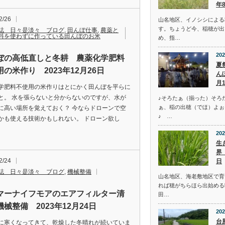
年
2/26
山名地区、イノシシによる
す。ちょうど今、稲穂が出
誌 日々是淡々 ブログ
,
田んぼ仕事
,
農薬と
料を使わずに作っている田んぼのお米
め、指…
202
ぼの高低直しと冬耕 農薬化学肥料
夏
の米作り 2023年12月26日
ん
月
学肥料不使用の米作りはとにかく田んぼを平らに
と。 水を張らないと分からないのですが、水が
♪そろたぁ（揃った）そろ
ぁ、稲の出穂（でほ）よぉ
に高い場所を覚えておく？ 今ならドローンで空
♪ …
かも使える技術かもしれない。 ドローン欲し
202
生
界
2/24
日
誌 日々是淡々 ブログ
,
機械整備
山名地区、海老敷地区で育
れば穂がちらほら出始める
マーナイフモアのエアフィルター清
田…
械整備 2023年12月24日
202
台
に寒くなってきて、乾燥した冬晴れが続いていま