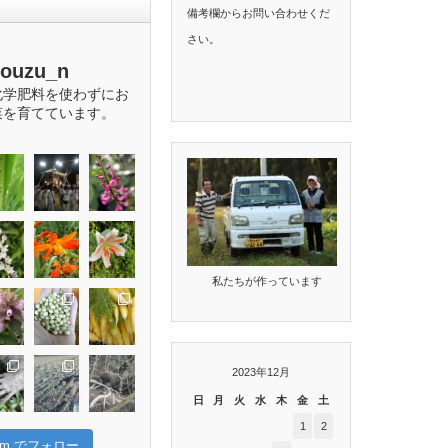
備考欄からお問い合わせくだ
さい。
bouzu_n
化学肥料を使わずにお
菜を育てています。
私たちが作っています
2023年12月
日
月
火
水
木
金
土
1
2
gram でフォロー