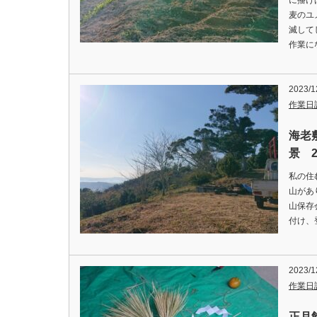
に播け
麦のユ
滅して
作業に
2023/1
作業日
海老
景 2
私の住
山があ
山保存
付け、
2023/1
作業日
正月