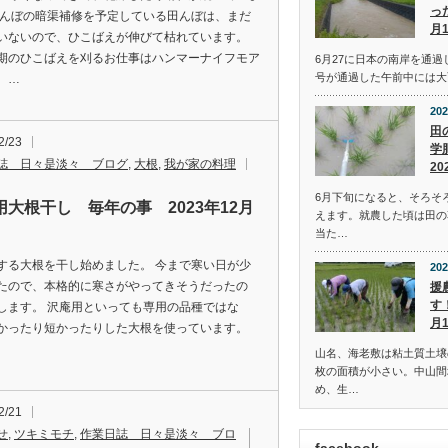
っ
田んぼの暗渠補修を予定している田んぼは、まだ
月
いないので、ひこばえが伸びて枯れています。
期のひこばえを刈るお仕事はハンマーナイフモア
6月27に日本の南岸を通過
号が通過した午前中には大
。…
202
田
2/23
学
誌 日々是淡々 ブログ
,
大根
,
我が家の料理
20
6月下旬になると、そろそ
用大根干し 毎年の事 2023年12月
えます。就農した頃は田の
当た…
する大根を干し始めました。 今まで寒い日が少
202
たので、本格的に寒さがやってきそうだったの
援
す
します。 沢庵用といっても専用の品種ではな
月
かったり短かったりした大根を使っています。
山名、海老敷は粘土質土壌
枚の面積が小さい。中山間
め、生…
2/21
せ
,
ツキミモチ
,
作業日誌 日々是淡々 ブロ
facebook