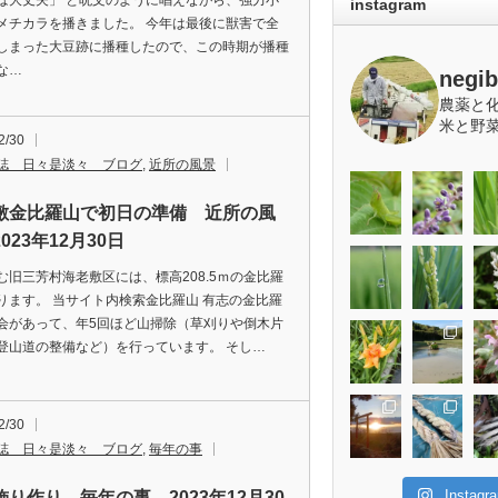
ば大丈夫」 と呪文のように唱えながら、強力小
instagram
メチカラを播きました。 今年は最後に獣害で全
しまった大豆跡に播種したので、この時期が播種
な…
negi
農薬と
米と野
2/30
誌 日々是淡々 ブログ
,
近所の風景
敷金比羅山で初日の準備 近所の風
023年12月30日
む旧三芳村海老敷区には、標高208.5ｍの金比羅
ります。 当サイト内検索金比羅山 有志の金比羅
会があって、年5回ほど山掃除（草刈りや倒木片
登山道の整備など）を行っています。 そし…
2/30
誌 日々是淡々 ブログ
,
毎年の事
Insta
飾り作り 毎年の事 2023年12月30