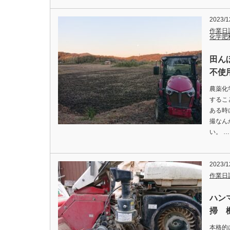
2023/1
作業日
化学肥
田ん
不使用
農薬化
するこ
ある時
撮なん
い。 …
2023/1
作業日
ハン
掃 機
本格的