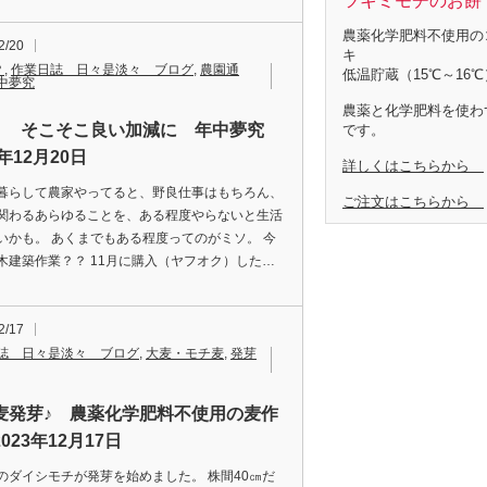
ツキミモチのお餅 
農薬化学肥料不使用の
2/20
キ
？
,
作業日誌 日々是淡々 ブログ
,
農園通
低温貯蔵（15℃～16℃
中夢究
農薬と化学肥料を使わ
Y？ そこそこ良い加減に 年中夢究
です。
3年12月20日
詳しくはこちらから
暮らして農家やってると、野良仕事はもちろん、
ご注文はこちらから
関わるあらゆることを、ある程度やらないと生活
いかも。 あくまでもある程度ってのがミソ。 今
木建築作業？？ 11月に購入（ヤフオク）した…
2/17
誌 日々是淡々 ブログ
,
大麦・モチ麦
,
発芽
麦発芽♪ 農薬化学肥料不使用の麦作
023年12月17日
のダイシモチが発芽を始めました。 株間40㎝だ