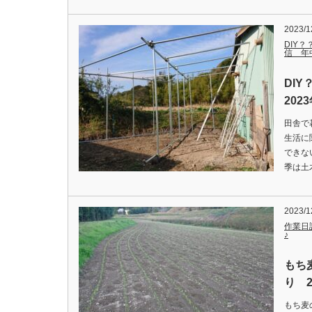
2023/1
DIY？
信 年
DI
202
田舎で
生活に
できな
季は土
2023/1
作業日
♪
もち
り 2
もち麦