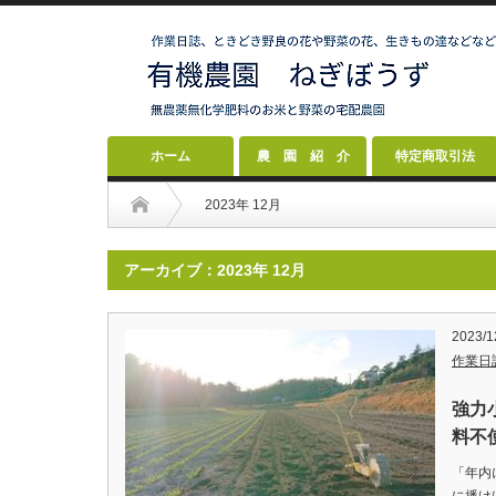
ホーム
農 園 紹 介
特定商取引法
2023年 12月
アーカイブ：2023年 12月
2023/1
作業日
強力
料不使
「年内