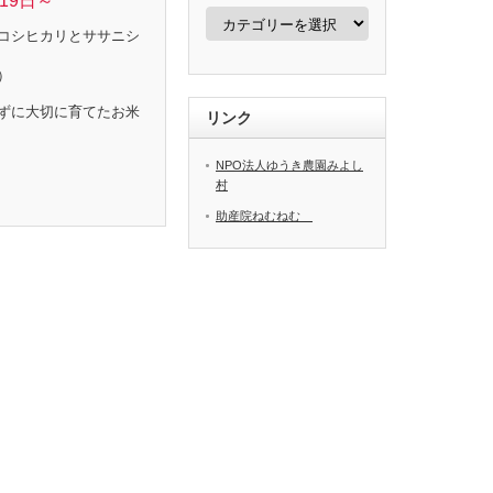
19日～
カ
テ
コシヒカリとササニシ
ゴ
リ
）
ー
ずに大切に育てたお米
リンク
NPO法人ゆうき農園みよし
村
助産院ねむねむ