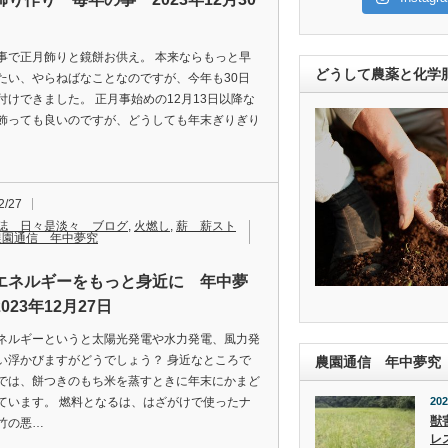
事で正月飾りと鏡餅お供え。 本来ならもっと早
どうして農薬と化学
たい、やらねばなことなのですが、今年も30日
付けできました。 正月事始めの12月13日以降な
飾っても良いのですが、どうしても年末ぎりぎり
2/27
誌 日々是淡々 ブログ
,
火燃し
,
薪 薪スト
農園通信 年中夢究
エネルギーをもっと身近に 年中夢
023年12月27日
ネルギーというと太陽光発電や水力発電、風力発
い浮かびますがどうでしょう？ 身近なところで
農園通信 年中夢究
では、餅つきのもち米を蒸すときに年末にかまど
202
ています。 燃料となるは、はざがけで使ったナ
獣
竹の悪…
レ