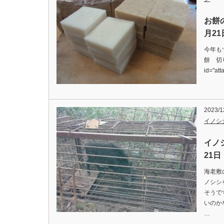
お餅
月21
今年も
餅 切り
id="at
2023/1
イノシ
イノ
21日
海老敷
ノシシ
そうで
いのか
…