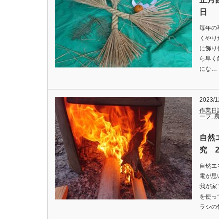
日
毎年の
くやり
に飾り
ら早く
にな…
2023/1
作業日
ーブ
,
自然
究 2
自然エ
電が思
我が家
を使っ
ラシの