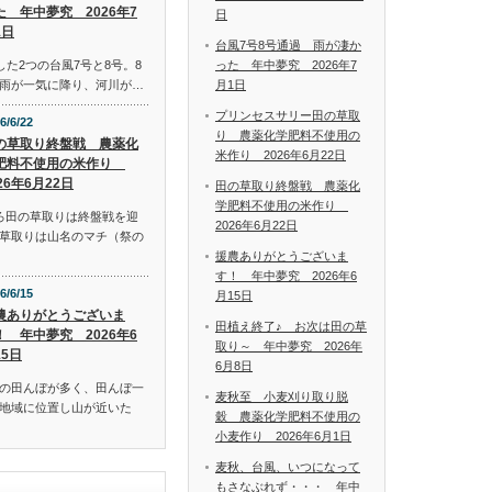
た 年中夢究 2026年7
日
1日
台風7号8号通過 雨が凄か
った 年中夢究 2026年7
した2つの台風7号と8号。8
月1日
雨が一気に降り、河川が…
プリンセスサリー田の草取
6/6/22
り 農薬化学肥料不使用の
の草取り終盤戦 農薬化
米作り 2026年6月22日
肥料不使用の米作り
26年6月22日
田の草取り終盤戦 農薬化
学肥料不使用の米作り
ろ田の草取りは終盤戦を迎
2026年6月22日
草取りは山名のマチ（祭の
援農ありがとうございま
す！ 年中夢究 2026年6
6/6/15
月15日
農ありがとうございま
田植え終了♪ お次は田の草
！ 年中夢究 2026年6
取り～ 年中夢究 2026年
15日
6月8日
の田んぼが多く、田んぼ一
麦秋至 小麦刈り取り脱
地域に位置し山が近いた
穀 農薬化学肥料不使用の
小麦作り 2026年6月1日
麦秋、台風、いつになって
もさなぶれず・・・ 年中