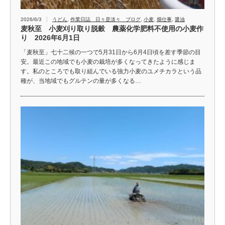
2026/6/3
うどん
,
作業日誌 日々是淡々 ブログ
,
小麦
,
畑仕事
,
醤油
麦秋至 小麦刈り取り脱穀 農薬化学肥料不使用の小麦作
り 2026年6月1日
「麦秋至」七十二候の一つで5月31日から6月4日頃を差す季節の目
安。最近この地域でも小麦の栽培が多くなってきたように感じま
す。私のところでも取り組んでいる強力小麦のユメチカラという品
種が、当地域でもグルテンの量が多くなる…