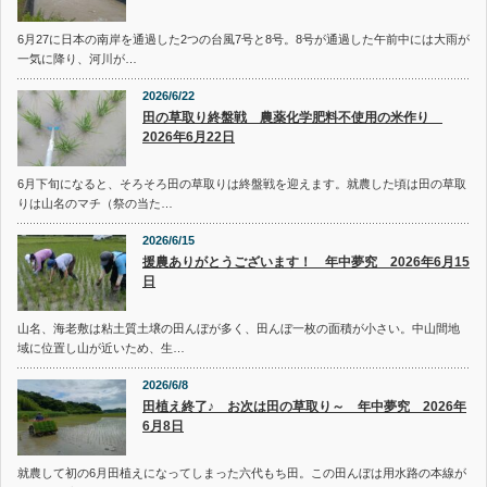
6月27に日本の南岸を通過した2つの台風7号と8号。8号が通過した午前中には大雨が
一気に降り、河川が…
2026/6/22
田の草取り終盤戦 農薬化学肥料不使用の米作り
2026年6月22日
6月下旬になると、そろそろ田の草取りは終盤戦を迎えます。就農した頃は田の草取
りは山名のマチ（祭の当た…
2026/6/15
援農ありがとうございます！ 年中夢究 2026年6月15
日
山名、海老敷は粘土質土壌の田んぼが多く、田んぼ一枚の面積が小さい。中山間地
域に位置し山が近いため、生…
2026/6/8
田植え終了♪ お次は田の草取り～ 年中夢究 2026年
6月8日
就農して初の6月田植えになってしまった六代もち田。この田んぼは用水路の本線が