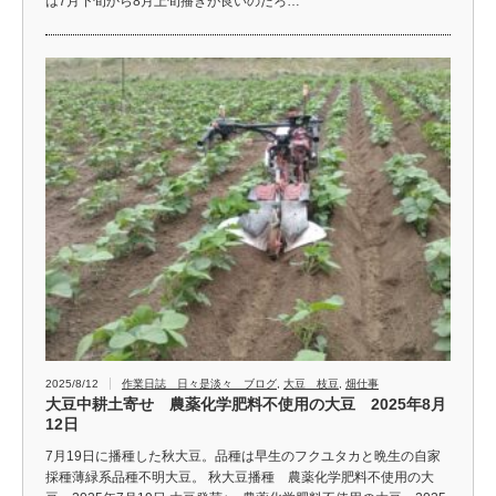
は7月下旬から8月上旬播きが良いのだろ…
2025/8/12
作業日誌 日々是淡々 ブログ
,
大豆 枝豆
,
畑仕事
大豆中耕土寄せ 農薬化学肥料不使用の大豆 2025年8月
12日
7月19日に播種した秋大豆。品種は早生のフクユタカと晩生の自家
採種薄緑系品種不明大豆。 秋大豆播種 農薬化学肥料不使用の大