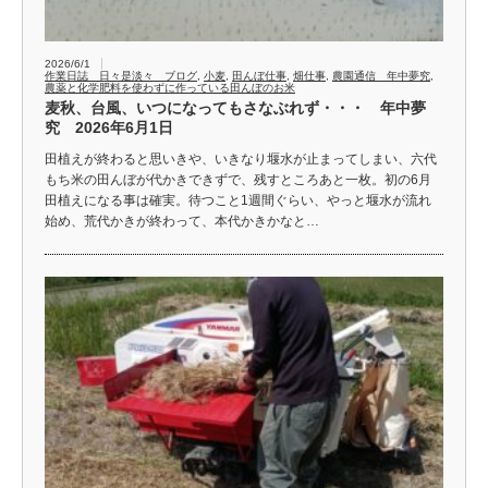
2026/6/1
作業日誌 日々是淡々 ブログ
,
小麦
,
田んぼ仕事
,
畑仕事
,
農園通信 年中夢究
,
農薬と化学肥料を使わずに作っている田んぼのお米
麦秋、台風、いつになってもさなぶれず・・・ 年中夢
究 2026年6月1日
田植えが終わると思いきや、いきなり堰水が止まってしまい、六代
もち米の田んぼが代かきできずで、残すところあと一枚。初の6月
田植えになる事は確実。待つこと1週間ぐらい、やっと堰水が流れ
始め、荒代かきが終わって、本代かきかなと…