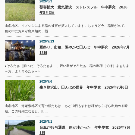
2026/8/3
獣害拡大 意気消沈 ストレスフル 年中夢究 2026
年8月3日
山名地区、イノシシによる稲の被害が拡大しています。ちょうど今、稲穂が出て、
穂の中にお米が出来始め、指…
2026/7/13
夏祭り、出穂、賑やかな田んぼ 年中夢究 2026年7月
13日
♪そろたぁ（揃った）そろたぁよ～、若い衆がそろたぁ、稲の出穂（でほ）よぉりよ
～お、よくそろたぁ～♪ …
2026/7/6
生き物沢山、田んぼの世界 年中夢究 2026年7月6日
山名地区、海老敷地区で育つ稲たちは、あと10日もすれば穂がちらほら出始める時
期。この時期になると、田…
2026/7/1
台風7号8号通過 雨が凄かった 年中夢究 2026年7月
1日