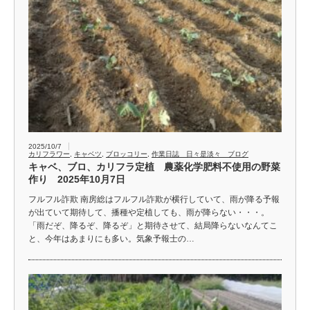
2025/10/7
カリフラワー
,
キャベツ
,
ブロッコリー
,
作業日誌 日々是淡々 ブログ
キャベ、ブロ、カリフラ定植 農薬化学肥料不使用の野菜
作り 2025年10月7日
フルフル詐欺 南房総はフルフル詐欺が横行していて、雨が降る予報
が出ていて期待して、播種や定植しても、雨が降らない・・・。
「雨だぞ、降るぞ、降るぞ」と期待させて、結局降らないなんてこ
と、今年はあまりにも多い。気象予報士の…