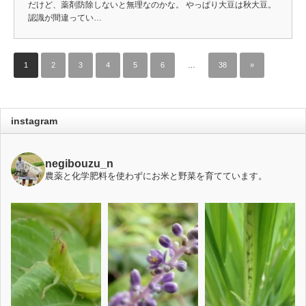
だけど、薬剤防除しないと無理なのかな。 やっぱり大豆は秋大豆。
認識が間違ってい…
1
2
3
4
5
6
…
38
»
instagram
negibouzu_n
農薬と化学肥料を使わずにお米と野菜を育てています。