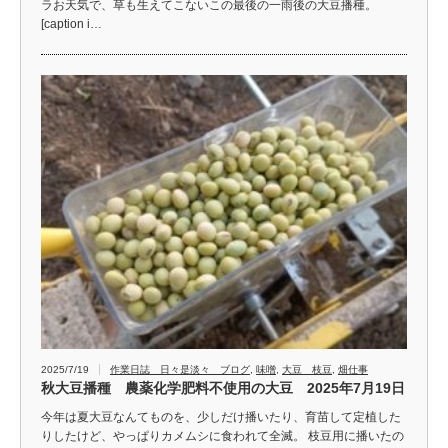
ラお天気で、草も生えてこないこの最後の一雨後の大豆播種。
[caption i…
2025/7/19
作業日誌 日々是淡々 ブログ
,
味噌
,
大豆 枝豆
,
畑仕事
秋大豆播種 農薬化学肥料不使用の大豆 2025年7月19日
今年は夏大豆なんてものを、少しだけ播いたり、育苗して定植した
りしたけど、やっぱりカメムシに食われて全滅。 枝豆用に播いたの