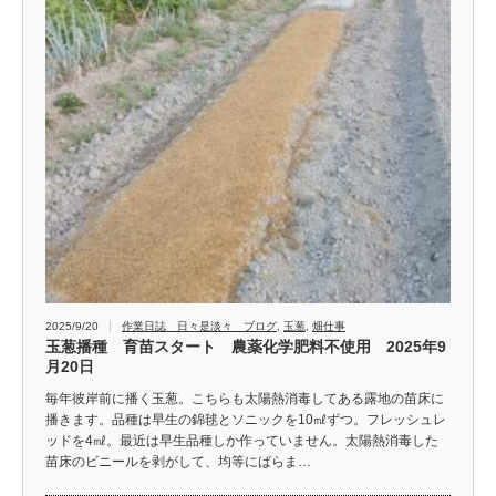
2025/9/20
作業日誌 日々是淡々 ブログ
,
玉葱
,
畑仕事
玉葱播種 育苗スタート 農薬化学肥料不使用 2025年9
月20日
毎年彼岸前に播く玉葱。こちらも太陽熱消毒してある露地の苗床に
播きます。品種は早生の錦毬とソニックを10㎖ずつ。フレッシュレ
ッドを4㎖。最近は早生品種しか作っていません。太陽熱消毒した
苗床のビニールを剥がして、均等にばらま…