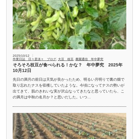
2025/10/12
作業日誌 日々是淡々 ブログ
,
大豆 枝豆
,
農園通信 年中夢究
そろそろ枝豆が食べられる！かな？ 年中夢究 2025年
10月12日
先日の満月の前日は天気が良かったため、明るい月明りで裏の畑で
取り忘れたナスを収穫していたような。今頃になってナスの勢いが
出てきて、肌のきれいな実が沢山なってきたなと思っていたら、こ
の満月は中秋の名月か？と思いだした。いつ…