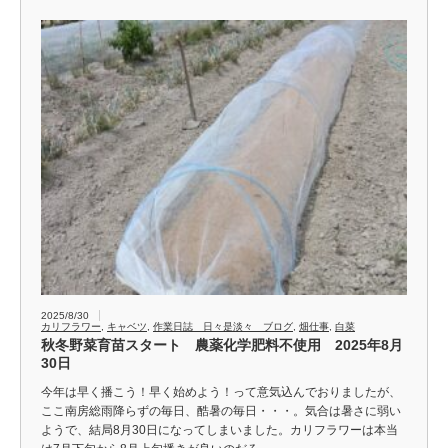
2025/8/30
カリフラワー
,
キャベツ
,
作業日誌 日々是淡々 ブログ
,
畑仕事
,
白菜
秋冬野菜育苗スタート 農薬化学肥料不使用 2025年8月
30日
今年は早く播こう！早く始めよう！って意気込んでおりましたが、
ここ南房総雨降らずの毎日、酷暑の毎日・・・。気合は暑さに弱い
ようで、結局8月30日になってしまいました。カリフラワーは本当