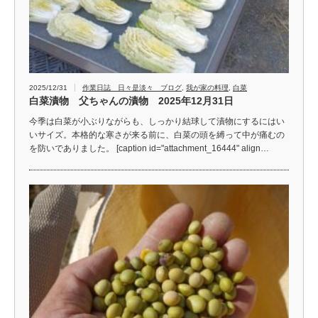
2025/12/31
作業日誌 日々是淡々 ブログ
,
我が家の料理
,
白菜
白菜漬物 父ちゃんの漬物 2025年12月31日
今季は白菜が小ぶりながらも、しっかり結球して漬物にするにはい
いサイズ。本格的な寒さが来る前に、白菜の頭を縛って中が痛むの
を防いでありました。 [caption id="attachment_16444" align…