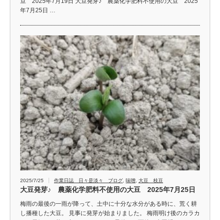
豆 2025年7月19日 大豆発芽♪ 農薬化学肥料不使用の大豆 2025
年7月25日 …
2025/7/25
作業日誌 日々是淡々 ブログ
,
味噌
,
大豆 枝豆
大豆発芽♪ 農薬化学肥料不使用の大豆 2025年7月25日
梅雨の最後の一雨が降って、土中に十分な水分がある時に、荒く耕
し播種した大豆。 見事に発芽が始まりました。 梅雨明け後のカラカ