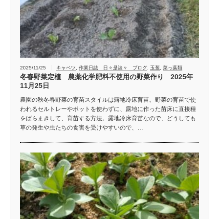
2025/11/25
キャベツ
,
作業日誌 日々是淡々 ブログ
,
玉葱
,
菜っ葉類
冬春野菜定植 農薬化学肥料不使用の野菜作り 2025年
11月25日
農園の秋冬春野菜の育苗スタイルは露地冷床育苗。野菜の育苗で使
われるセルトレーやポットを使わずに、露地に作った苗床に直接種
をばらまきして、育苗する方法。露地冷床育苗なので、どうしても
草の発生や虫たちの食害を受けやすいので、…