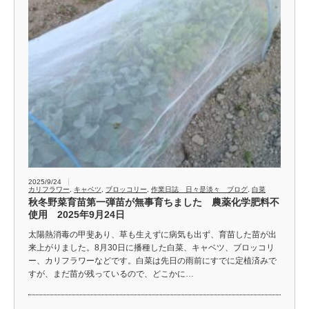
2025/9/24
カリフラワー
,
キャベツ
,
ブロッコリー
,
作業日誌 日々是淡々 ブログ
,
白菜
秋冬野菜育苗第一弾苗が無事育ちました 農薬化学肥料不
使用 2025年9月24日
太陽熱消毒の甲斐あり、草も生えずに病気も出ず、育苗した苗が出
来上がりました。8月30日に播種した白菜、キャベツ、ブロッコリ
ー、カリフラワーなどです。白菜は先日の雨前にすでに定植済みで
すが、まだ苗が残っているので、どこかに…