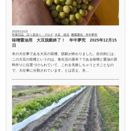
2025/12/15
作業日誌 日々是淡々 ブログ
,
大豆 枝豆
,
農園通信 年中夢究
味噌醤油用 大豆脱穀終了！ 年中夢究 2025年12月15
日
冬の大仕事である大豆の収穫、脱穀が終わりました。自分的には、
この大豆の収穫というのは、食生活の基本？である味噌と醤油の原
料作りに位置づけられていて、これを失敗しちゃうと大ごとなの
で、大仕事に分類されています。とは言え、失…