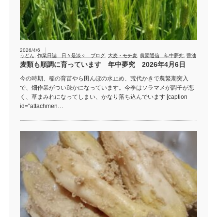
2026/4/6
うどん
,
作業日誌 日々是淡々 ブログ
,
大麦・モチ麦
,
農園通信 年中夢究
,
醤油
麦類も順調に育っています 年中夢究 2026年4月6日
今の時期、稲の育苗やら田んぼの水止め、荒代かきで農繁期突入
で、畑作業がつい疎かになっています。今季はソラマメが調子が悪
く、草まみれになってしまい、かなり落ち込んでいます [caption
id="attachmen…