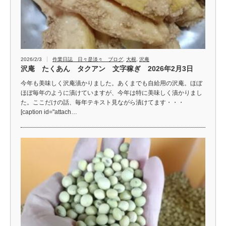
2026/2/3
作業日誌 日々是淡々 ブログ
,
大根
,
沢庵
沢庵 たくあん タクアン 文字稼ぎ 2026年2月3日
今年も美味しく沢庵漬かりました。あくまでも自給用の沢庵。ほぼ
ほぼ毎年のように漬けていますが、今年は特に美味しく漬かりまし
た。ここだけの話、毎年テキスト見ながら漬けてます・・・
[caption id="attach…