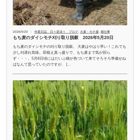
2026/5/20
作業日誌 日々是淡々 ブログ
,
大麦・モチ麦
,
畑仕事
もち麦のダイシモチ刈り取り脱穀 2026年5月20日
もち麦のダイシモチの刈り取り脱穀。 大麦はやはり早い！これでも
少し刈遅れ気味。田植え真っ盛りで、もち麦まで気が回ら
ず・・・。5月8日頃にはだいぶ穂が色づいて来てそろそろ準備せね
ばなんて思っていたのですが、 […