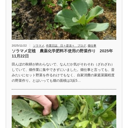
2025/11/22
ソラマメ
,
作業日誌 日々是淡々 ブログ
,
畑仕事
ソラマメ定植 農薬化学肥料不使用の野菜作り 2025年
11月22日
田んぼの秋耕が終わらないで、なんだか気がそわそわ（ざわざわ）
していて、畑作業に集中できずにいました。畑仕事と言っても、昔
みたいにセット野菜を作るわけでもなく、自家消費の家庭菜園程度
の野菜作り。とはいっても畑の面積は3反5…