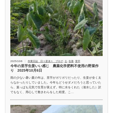
2025/10/6
作業日誌 日々是淡々 ブログ
,
土
,
生姜
,
里芋
今年の里芋生姜いい感じ 農薬化学肥料不使用の野菜作
り 2025年10月6日
雨の少ない暑い夏の年は、里芋がガリガリだったり、生姜が全く太
らなかったりしていました。今年もどうせダメだろうと思っていた
ら、葉っぱも元気で生育が衰えず。特に水をくれた（潅水した）訳
でもなく、用心して敷きわらをした程度。こ…