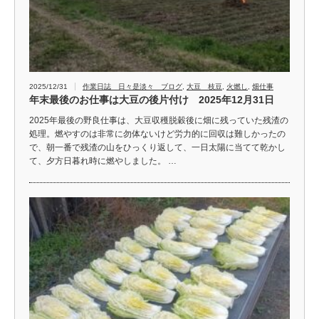
2025/12/31
作業日誌 日々是淡々 ブログ
,
大豆 枝豆
,
火燃し
,
畑仕事
年末最後のお仕事は大豆の後片付け 2025年12月31日
2025年最後の野良仕事は、大豆収穫脱穀後に畑に残っていた残渣の
処理。燃やすのは非常に勿体ないけど労力的に回収は難しかったの
で、朝一番で残渣の山をひっくり返して、一日太陽に当てて乾かし
て、夕方日暮れ時に燃やしました。 …