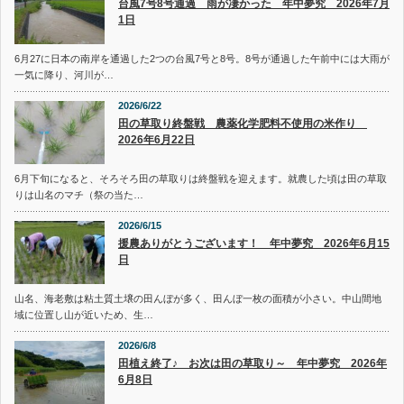
台風7号8号通過 雨が凄かった 年中夢究 2026年7月
1日
6月27に日本の南岸を通過した2つの台風7号と8号。8号が通過した午前中には大雨が
一気に降り、河川が…
2026/6/22
田の草取り終盤戦 農薬化学肥料不使用の米作り
2026年6月22日
6月下旬になると、そろそろ田の草取りは終盤戦を迎えます。就農した頃は田の草取
りは山名のマチ（祭の当た…
2026/6/15
援農ありがとうございます！ 年中夢究 2026年6月15
日
山名、海老敷は粘土質土壌の田んぼが多く、田んぼ一枚の面積が小さい。中山間地
域に位置し山が近いため、生…
2026/6/8
田植え終了♪ お次は田の草取り～ 年中夢究 2026年
6月8日