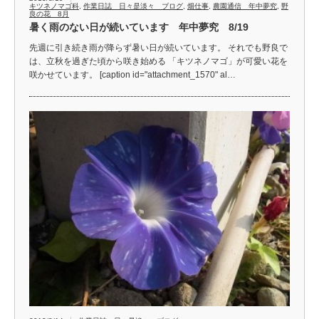
キツネノマゴ科
,
作業日誌 日々是淡々 ブログ
,
畑仕事
,
農園通信 年中夢究
,
野
良の花 8月
暑く雨のない日が続いています 年中夢究 8/19
先週に引き続き雨が降らず暑い日が続いています。 それでも野良で
は、立秋を過ぎた頃から咲き始める 「キツネノマゴ」が可愛い花を
咲かせています。 [caption id="attachment_1570" al…