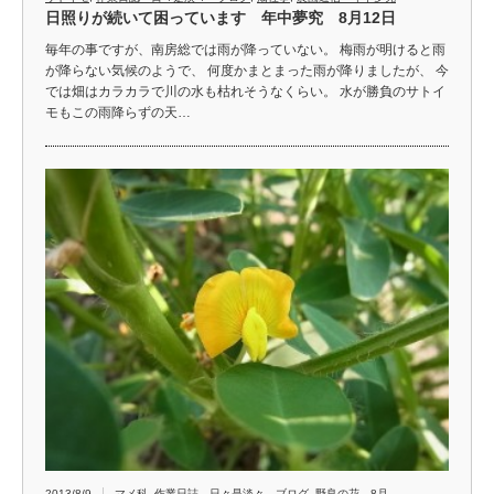
日照りが続いて困っています 年中夢究 8月12日
毎年の事ですが、南房総では雨が降っていない。 梅雨が明けると雨
が降らない気候のようで、 何度かまとまった雨が降りましたが、 今
では畑はカラカラで川の水も枯れそうなくらい。 水が勝負のサトイ
モもこの雨降らずの天…
2013/8/9
マメ科
,
作業日誌 日々是淡々 ブログ
,
野良の花 8月