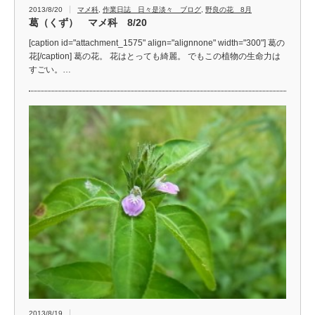
2013/8/20
マメ科
,
作業日誌 日々是淡々 ブログ
,
野良の花 8月
葛（くず） マメ科 8/20
[caption id="attachment_1575" align="alignnone" width="300"] 葛の
花[/caption] 葛の花。 花はとっても綺麗。 でもこの植物の生命力は
すごい。…
2013/8/19