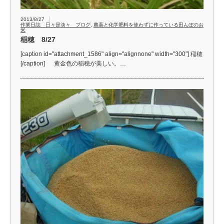
2013/8/27
作業日誌 日々是淡々 ブログ
,
農薬と化学肥料を使わずに作っている田んぼのお
米
稲穂 8/27
[caption id="attachment_1586" align="alignnone" width="300"] 稲穂
[/caption] 黄金色の稲穂が美しい。…