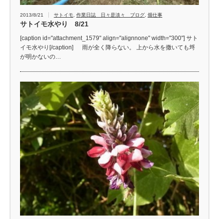
2013/8/21
サトイモ
,
作業日誌 日々是淡々 ブログ
,
畑仕事
サトイモ水やり 8/21
[caption id="attachment_1579" align="alignnone" width="300"] サト
イモ水やり[/caption] 雨が全く降らない。 上から水を撒いても埒
が明かないの…