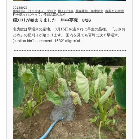
2013/8/26
作業日誌 日々是淡々 ブログ
,
田んぼ仕事
,
農園通信 年中夢究
,
農薬と化学肥
料を使わずに作っている田んぼのお米
稲刈りが始まりました 年中夢究 8/26
南房総は早場米の産地。 8月15日を過ぎれば早生の品種、 「ふさお
とめ」の稲刈りが始まります。 国内を見ても宮崎に次ぐ早場米。
[caption id="attachment_1582" align="al…