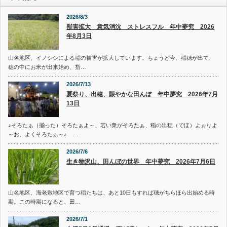
2026/8/3
獣害拡大 意気消沈 ストレスフル 年中夢究 2026
年8月3日
山名地区、イノシシによる稲の被害が拡大しています。ちょうど今、稲穂が出て、
穂の中にお米が出来始め、指…
2026/7/13
夏祭り、出穂、賑やかな田んぼ 年中夢究 2026年7月
13日
♪そろたぁ（揃った）そろたぁよ～、若い衆がそろたぁ、稲の出穂（でほ）よぉりよ
～お、よくそろたぁ～♪ …
2026/7/6
生き物沢山、田んぼの世界 年中夢究 2026年7月6日
山名地区、海老敷地区で育つ稲たちは、あと10日もすれば穂がちらほら出始める時
期。この時期になると、田…
2026/7/1