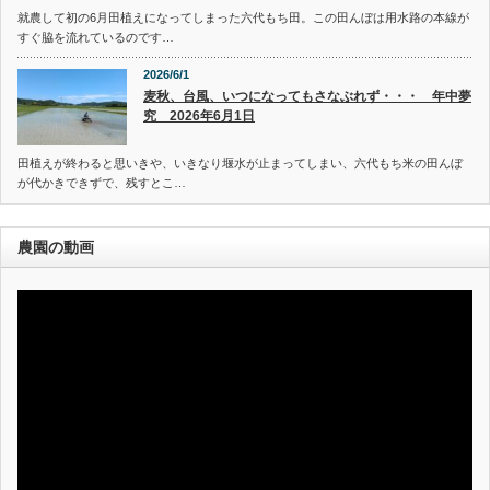
就農して初の6月田植えになってしまった六代もち田。この田んぼは用水路の本線が
すぐ脇を流れているのです…
2026/6/1
麦秋、台風、いつになってもさなぶれず・・・ 年中夢
究 2026年6月1日
田植えが終わると思いきや、いきなり堰水が止まってしまい、六代もち米の田んぼ
が代かきできずで、残すとこ…
農園の動画