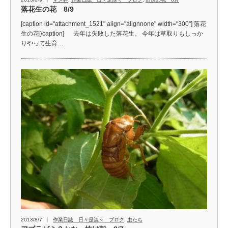
落花生の花 8/9
[caption id="attachment_1521" align="alignnone" width="300"] 落花
生の花[/caption] 去年は失敗した落花生。 今年は草取りもしっか
りやって生育…
2013/8/7
作業日誌 日々是淡々 ブログ
,
虫たち