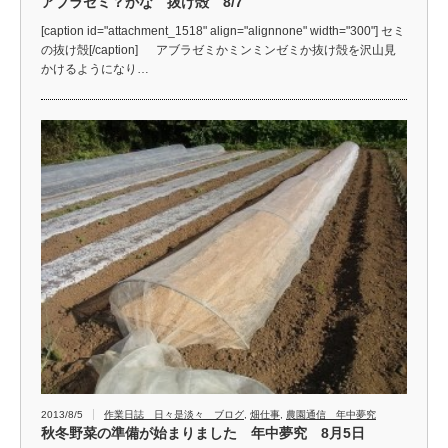
アブラゼミ？かな 抜け殻 8/7
[caption id="attachment_1518" align="alignnone" width="300"] セミ
の抜け殻[/caption] アブラゼミかミンミンゼミか抜け殻を沢山見
かけるようになり…
2013/8/5
作業日誌 日々是淡々 ブログ
,
畑仕事
,
農園通信 年中夢究
秋冬野菜の準備が始まりました 年中夢究 8月5日