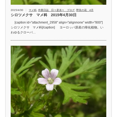
2015/4/30
マメ科
,
作業日誌 日々是淡々 ブログ
,
野良の花 4月
シロツメクサ マメ科 2015年4月30日
[caption id="attachment_2958" align="alignnone" width="800"]
シロツメクサ マメ科[/caption] ヨーロッパ原産の帰化植物。い
わゆるクローバ…