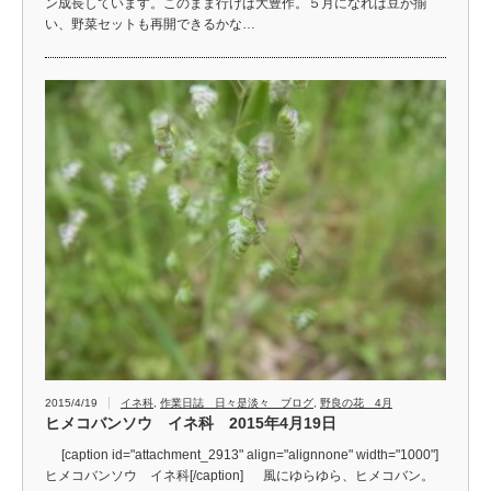
ン成長しています。このまま行けば大豊作。５月になれば豆が揃
い、野菜セットも再開できるかな…
2015/4/19
イネ科
,
作業日誌 日々是淡々 ブログ
,
野良の花 4月
ヒメコバンソウ イネ科 2015年4月19日
[caption id="attachment_2913" align="alignnone" width="1000"]
ヒメコバンソウ イネ科[/caption] 風にゆらゆら、ヒメコバン。