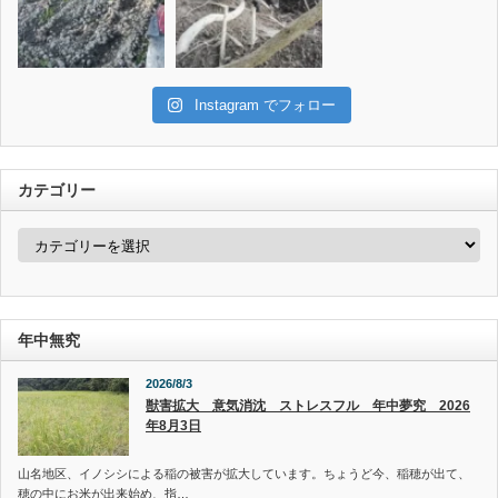
Instagram でフォロー
カテゴリー
カ
テ
ゴ
リ
ー
年中無究
2026/8/3
獣害拡大 意気消沈 ストレスフル 年中夢究 2026
年8月3日
山名地区、イノシシによる稲の被害が拡大しています。ちょうど今、稲穂が出て、
穂の中にお米が出来始め、指…