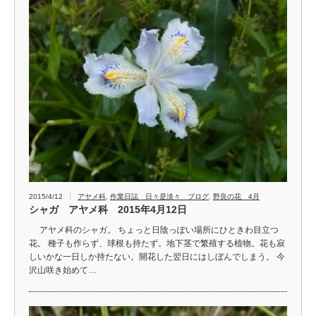
2015/4/12
アヤメ科
,
作業日誌 日々是淡々 ブログ
,
野良の花 4月
シャガ アヤメ科 2015年4月12日
アヤメ科のシャガ。 ちょっと日陰っぽい場所にひときわ目立つ
花。 種子も作らず、球根も持たず。地下茎で繁殖する植物。花も寂
しいかな一日しか持たない。開花した翌日にはしぼんでしまう。 今
沢山咲き始めて…