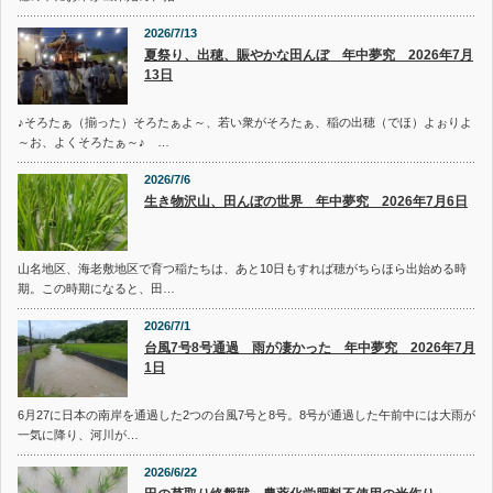
2026/7/13
夏祭り、出穂、賑やかな田んぼ 年中夢究 2026年7月
13日
♪そろたぁ（揃った）そろたぁよ～、若い衆がそろたぁ、稲の出穂（でほ）よぉりよ
～お、よくそろたぁ～♪ …
2026/7/6
生き物沢山、田んぼの世界 年中夢究 2026年7月6日
山名地区、海老敷地区で育つ稲たちは、あと10日もすれば穂がちらほら出始める時
期。この時期になると、田…
2026/7/1
台風7号8号通過 雨が凄かった 年中夢究 2026年7月
1日
6月27に日本の南岸を通過した2つの台風7号と8号。8号が通過した午前中には大雨が
一気に降り、河川が…
2026/6/22