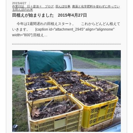
2015/4/27
作業日誌 日々是淡々 ブログ
,
田んぼ仕事
,
農薬と化学肥料を使わずに作ってい
る田んぼのお米
田植えが始まりました 2015年4月27日
今年は1週間遅れの田植えスタート。 これからどんどん植えて
いきます。 [caption id="attachment_2945" align="alignnone"
width="800"] 田植え…