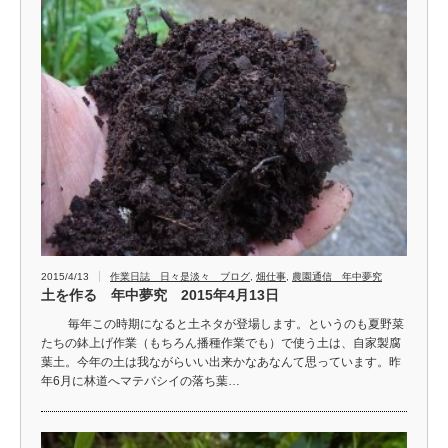
2015/4/13
作業日誌 日々是淡々 ブログ
,
畑仕事
,
農園通信 年中夢究
土を作る 年中夢究 2015年4月13日
毎年この時期になると土ネタが登場します。というのも夏野菜
たちの鉢上げ作業（もちろん播種作業でも）で使う土は、自家製腐
葉土。今年の土は我ながらいい出来かなあなんて思っています。昨
年6月に林道へマテバシイの落ち葉…