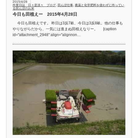
2015/4/28
作業日誌 日々是淡々 ブログ
,
田んぼ仕事
,
農薬と化学肥料を使わずに作ってい
る田んぼのお米
今日も田植えー 2015年4月28日
今日も田植えです。 昨日は3反7畝、今日は3反8畝。他の仕事も
やりながらだから、一気には進まぬ田植えなりー。 [caption
id="attachment_2948" align="alignnon…