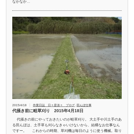
なかなか…
2015/4/18
作業日誌 日々是淡々 ブログ
,
田んぼ仕事
代掻き前に畦草刈り 2015年4月18日
代掻きの前にやっておきたいのが畦草刈り。 大土手や川土手のあ
る田んぼは、土手草も刈らなきゃいけないから、結構なお仕事なん
ですー。 これからの時期、草刈機は毎日のように使う機械。取り