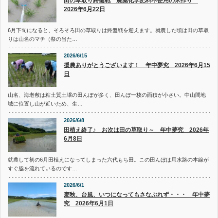
田の草取り終盤戦 農薬化学肥料不使用の米作り
2026年6月22日
6月下旬になると、そろそろ田の草取りは終盤戦を迎えます。就農した頃は田の草取
りは山名のマチ（祭の当た…
2026/6/15
援農ありがとうございます！ 年中夢究 2026年6月15
日
山名、海老敷は粘土質土壌の田んぼが多く、田んぼ一枚の面積が小さい。中山間地
域に位置し山が近いため、生…
2026/6/8
田植え終了♪ お次は田の草取り～ 年中夢究 2026年
6月8日
就農して初の6月田植えになってしまった六代もち田。この田んぼは用水路の本線が
すぐ脇を流れているのです…
2026/6/1
麦秋、台風、いつになってもさなぶれず・・・ 年中夢
究 2026年6月1日