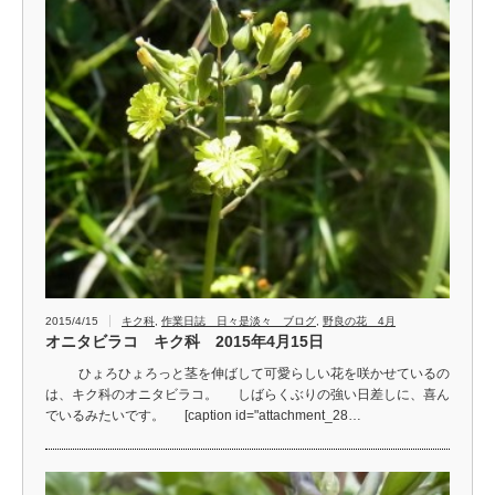
2015/4/15
キク科
,
作業日誌 日々是淡々 ブログ
,
野良の花 4月
オニタビラコ キク科 2015年4月15日
ひょろひょろっと茎を伸ばして可愛らしい花を咲かせているの
は、キク科のオニタビラコ。 しばらくぶりの強い日差しに、喜ん
でいるみたいです。 [caption id="attachment_28…