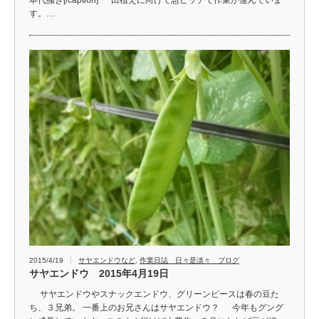
本代掻き[/caption] 田植えに向けて急ピッチで作業が進んでいま
す。…
2015/4/19
サヤエンドウなど
,
作業日誌 日々是淡々 ブログ
サヤエンドウ 2015年4月19日
サヤエンドウやスナックエンドウ、グリーンピースは春の豆た
ち、３兄弟。 一番上のお兄さんはサヤエンドウ？ 今年もグング