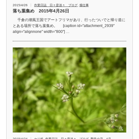
2015/4/26
作業日誌 日々是淡々 ブログ
,
畑仕事
落ち葉集め 2015年4月26日
千倉の潮風王国でアートフリマがあり、行ったついでと帰り道に
とある場所で落ち葉集め。 [caption id="attachment_2939"
align="alignnone" width="800"] …
2015/4/24
セリ科
,
作業日誌 日々是淡々 ブログ
,
野良の花 4月