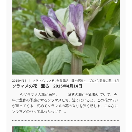
2015/4/14
ソラマメ
,
マメ科
,
作業日誌 日々是淡々 ブログ
,
野良の花 4月
ソラマメの花 薫る 2015年4月14日
今ソラマメの花が満開。 薄紫の花が沢山咲いていて、今
年は豊作の予感がするソラマメたち。近くにいると、この花の匂い
が薫ってくる。初めてソラマメの花の香りを強く感じる。こんなに
ソラマメの花って薫ったっけ？ …