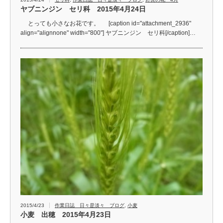
ヤブニンジン セリ科 2015年4月24日
とっても小さなお花です。 [caption id="attachment_2936"
align="alignnone" width="800"] ヤブニンジン セリ科[/caption]…
2015/4/23
作業日誌 日々是淡々 ブログ
,
小麦
小麦 出穂 2015年4月23日