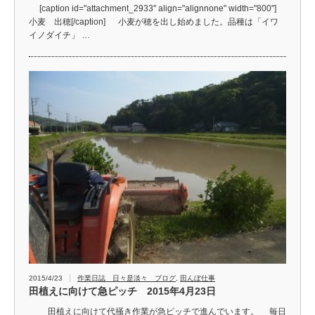
[caption id="attachment_2933" align="alignnone" width="800"]
小麦 出穂[/caption] 小麦が穂を出し始めました。品種は「イワ
イノダイチ」 …
2015/4/23
作業日誌 日々是淡々 ブログ
,
田んぼ仕事
田植えに向けて急ピッチ 2015年4月23日
田植えに向けて代掻き作業が急ピッチで進んでいます。 毎日