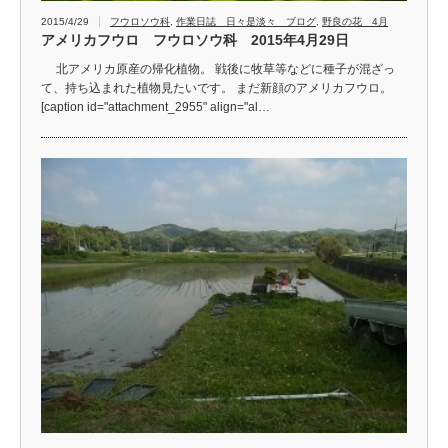
2015/4/29
フウロソウ科
,
作業日誌 日々是淡々 ブログ
,
野良の花 4月
アメリカフウロ フウロソウ科 2015年4月29日
北アメリカ原産の帰化植物。 戦後に牧草等などに種子が混ざっ
て、持ち込まれた植物見たいです。 まだ新顔のアメリカフウロ。
[caption id="attachment_2955" align="al…