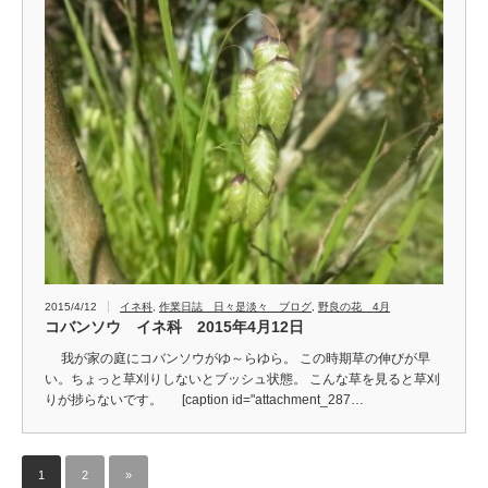
2015/4/12
イネ科
,
作業日誌 日々是淡々 ブログ
,
野良の花 4月
コバンソウ イネ科 2015年4月12日
我が家の庭にコバンソウがゆ～らゆら。 この時期草の伸びが早
い。ちょっと草刈りしないとブッシュ状態。 こんな草を見ると草刈
りが捗らないです。 [caption id="attachment_287…
1
2
»