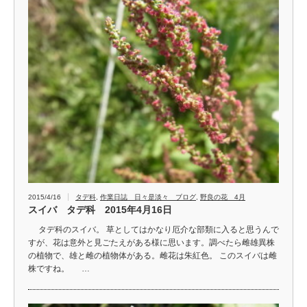
2015/4/16
タデ科
,
作業日誌 日々是淡々 ブログ
,
野良の花 4月
スイバ タデ科 2015年4月16日
タデ科のスイバ。 草としてはかなり厄介な部類に入ると思うんで
すが、花は意外と見ごたえがある様に思います。調べたら雌雄異株
の植物で、雄と雌の植物体がある。雌花は朱紅色。 このスイバは雌
株ですね。 …