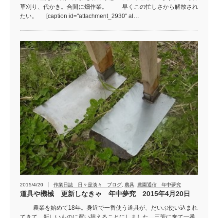
草刈り、代かき。合間に畑作業。 早くこの忙しさから解放され
たい。 [caption id="attachment_2930" al…
2015/4/20
作業日誌 日々是淡々 ブログ
,
農具
,
農園通信 年中夢究
道具や機械 更新しなきゃ 年中夢究 2015年4月20日
農業を始めて18年。身近で一番使う道具が、だいぶ使い込まれ
てきて、新しいものに買い替えることにしました。三芳に来て一番