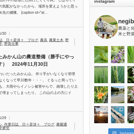
 山の中の獣道に仕掛けたくくり罠。 しばらくイ
instagram
の気配がなかったから、場所を変えようかと思っ
の捕獲。 [caption id="at…
negi
農薬と
1/30
米と野
誌 日々是淡々 ブログ
,
農具
,
農業土木
,
野
子
,
野良仕事
たみかん山の農道整備（勝手にやっ
） 2024年11月30日
れいだったみかん山。 作り手がいなくなり管理
なくなって早10数年・・・。 ぐるっと周ってい
も、大雨やらイノシシ被害やらで、崩壊したり土
で埋まってしまったり。 この山の上の方にイ
1/29
シ
,
作業日誌 日々是淡々 ブログ
,
農園通
中夢究
Insta