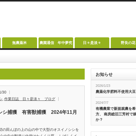
無農薬米
農園通信 年中夢究
日々是淡々
野良の花
お知らせ
2026/1/23
農薬化学肥料不使用大豆
1/30
シ
,
作業日誌 日々是淡々 ブログ
2024/7/7
有機農業で新規就農を希
シシ捕獲 有害獣捕獲 2024年11月
方、 南房総旧三芳村で
か？
切の田んぼの上の山の中で大型のオスイノシシを