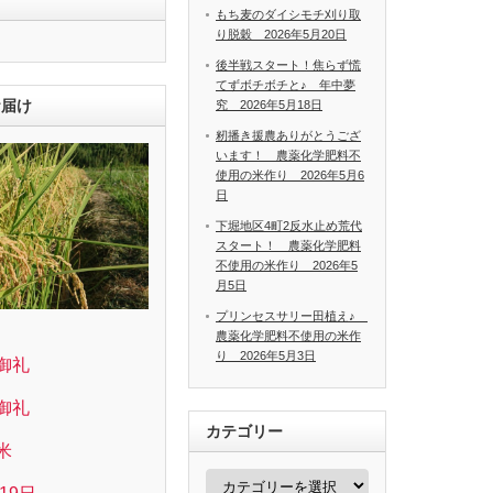
もち麦のダイシモチ刈り取
り脱穀 2026年5月20日
後半戦スタート！焦らず慌
てずボチボチと♪ 年中夢
お届け
究 2026年5月18日
籾播き援農ありがとうござ
います！ 農薬化学肥料不
使用の米作り 2026年5月6
日
下堀地区4町2反水止め荒代
スタート！ 農薬化学肥料
不使用の米作り 2026年5
月5日
プリンセスサリー田植え♪
農薬化学肥料不使用の米作
り 2026年5月3日
御礼
御礼
カテゴリー
米
カ
テ