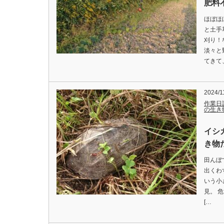
肥料
ほぼほ
と土手
刈り！
淡々と
てきて
2024/1
作業日
の生き
イシ
き物た
田んぼ
出くわ
いう小
見。 
[…