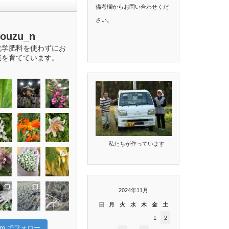
備考欄からお問い合わせくだ
さい。
bouzu_n
化学肥料を使わずにお
菜を育てています。
私たちが作っています
2024年11月
日
月
火
水
木
金
土
1
2
gram でフォロー