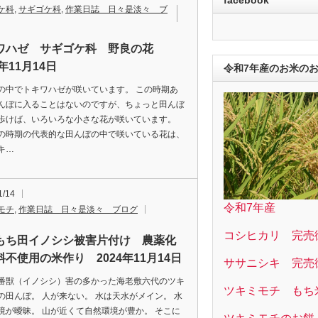
ケ科
,
サギゴケ科
,
作業日誌 日々是淡々 ブ
ワハゼ サギゴケ科 野良の花
4年11月14日
令和7年産のお米の
の中でトキワハゼが咲いています。 この時期あ
んぼに入ることはないのですが、ちょっと田んぼ
歩けば、いろいろな小さな花が咲いています。
の時期の代表的な田んぼの中で咲いている花は、
キ…
1/14
令和7年産
モチ
,
作業日誌 日々是淡々 ブログ
コシヒカリ 完売
もち田イノシシ被害片付け 農薬化
料不使用の米作り 2024年11月14日
ササニシキ 完売
番獣（イノシシ）害の多かった海老敷六代のツキ
ツキミモチ もち
の田んぼ。 人が来ない。 水は天水がメイン。 水
境が曖昧。 山が近くて自然環境が豊か。 そこに