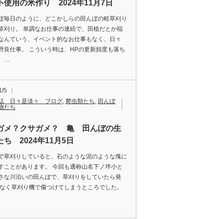
不使用の米作り 2024年11月7日
ぼ毎日のように、どこかしらの田んぼの畦草刈り
草刈り。 単調なお仕事の連続で、田植だとか稲
なんていう、イベント的なお仕事もなく、日々
野良仕事。 こういう時は、HPの更新頻度も落ち
、…
1/5
誌 日々是淡々 ブログ
,
爬虫類たち
,
田んぼ
物たち
ガメ？クサガメ？ 亀 田んぼの生
ち 2024年11月5日
で草刈りしていると、石のような泥のような塊に
すことがあります。 今回も通称山名下ノ坪小と
さな川沿いの田んぼで、草刈りをしていたら発
危なく草刈り機で傷つけてしまうところでした。