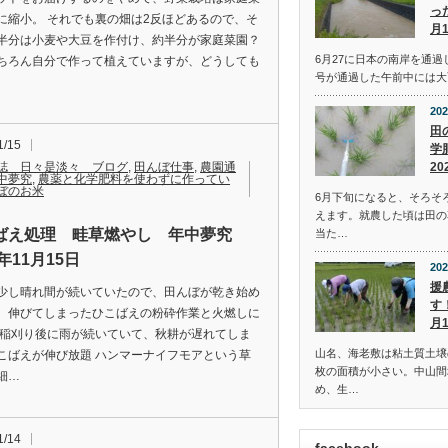
っ
に縮小。 それでも裏の畑は2反ほどあるので、そ
月
半分は小麦や大豆を作付け、約半分が家庭菜園？
6月27に日本の南岸を通過
ちろん自分で作って植えていますが、どうしても
号が通過した午前中には大
202
田
1/15
学
20
誌 日々是淡々 ブログ
,
田んぼ仕事
,
農園通
中夢究
,
農薬と化学肥料を使わずに作ってい
ぼのお米
6月下旬になると、そろそ
えます。就農した頃は田の
ばえ処理 畦草燃やし 年中夢究
当た…
4年11月15日
202
援
少し晴れ間が続いていたので、田んぼが乾き始め
す
、伸びてしまったひこばえの粉砕作業と火燃しに
月
 稲刈り後に雨が続いていて、秋耕が遅れてしま
山名、海老敷は粘土質土壌
こばえが伸び放題 ハンマーナイフモアという草
枚の面積が小さい。中山間
細…
め、生…
1/14
facebook