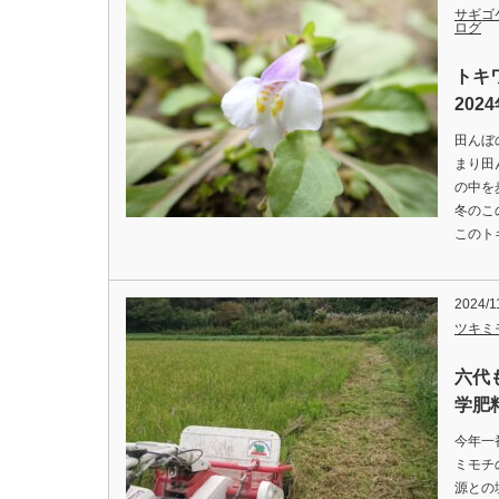
サギゴ
ログ
トキ
202
田んぼ
まり田
の中を
冬のこ
このト
2024/1
ツキミ
六代
学肥
今年一
ミモチ
源との