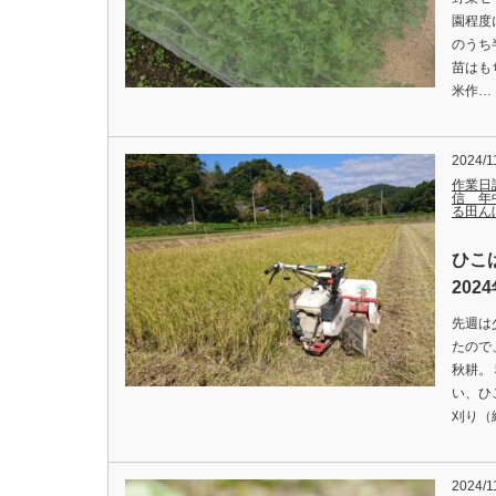
園程度
のうち
苗はも
米作…
2024/1
作業日
信 年
る田ん
ひこ
202
先週は
たので
秋耕。
い、ひ
刈り（
2024/1