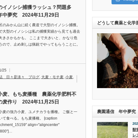
のイノシシ捕獲ラッシュ？問題多
中夢究 2024年11月29日
どうして農薬と化学
区のみかん山に続く農道で大型のイノシシ捕獲。
で大型のイノシシは私の捕獲実績から見ても過去
大きさかもかも。 ここまで大きいと、かなり危
うので、止め刺しは猟銃でやってもらうことに。
1/25
誌 日々是淡々 ブログ
,
大麦・モチ麦
,
小麦
,
小麦、もち麦播種 農薬化学肥料不
麦作り 2024年11月25日
農園通信 年中夢究
小麦の強力小麦、ユメチカラを播種。 ご飯と一
て食べる。もち麦播種。 [caption
202
achment_15159" align="aligncenter"
獣
"800"]…
レ