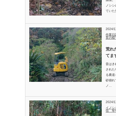
捕獲。
ノシシ
ていた矢先
2024/1
作業日
良の様
荒れ
てます
昔はき
された
る農道
砂崩れ
ノ…
2024/1
イノシ
信 年