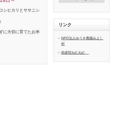
19日～
ゴ
リ
コシヒカリとササニシ
ー
）
リンク
ずに大切に育てたお米
NPO法人ゆうき農園みよし
村
助産院ねむねむ