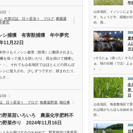
年
山名地区、イノシシによる
1/22
す。ちょうど今、稲穂が出
シ
,
作業日誌 日々是淡々 ブログ
,
農園通
中夢究
め、指…
202
シシ捕獲 有害獣捕獲 年中夢究
夏
4年11月22日
ん
月
米作りもイノシシ被害（獣害）に翻弄されまし
♪そろたぁ（揃った）そろ
電柵を張って侵入を防いだり、罠を掛けて捕獲し
ぁ、稲の出穂（でほ）よぉ
・・。 それでも山名地区ではほとんどの田んぼ
♪ …
シシに侵入され、少しずつですが、踏まれたり、
ちさ…
202
生
界
日
1/16
誌 日々是淡々 ブログ
,
無農薬野菜
,
畑仕事
山名地区、海老敷地区で育
れば穂がちらほら出始める
の野菜苗いろいろ 農薬化学肥料不
田…
野菜作り 2024年11月16日
202
台
ットをお届けするのをやめて、野菜栽培は家庭菜