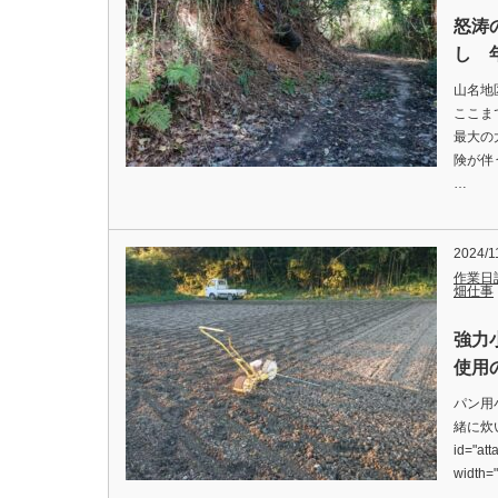
怒涛
し 年
山名地
ここま
最大の
険が伴
…
2024/1
作業日
畑仕事
強力
使用の
パン用
緒に炊い
id="att
width=