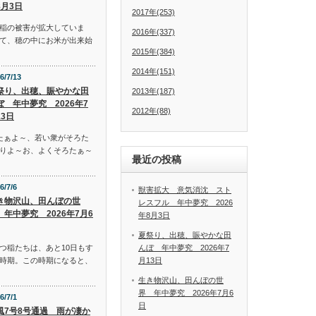
8月3日
2017年(253)
稲の被害が拡大していま
2016年(337)
て、穂の中にお米が出来始
2015年(384)
2014年(151)
6/7/13
祭り、出穂、賑やかな田
2013年(187)
ぼ 年中夢究 2026年7
2012年(88)
13日
たぁよ～、若い衆がそろた
りよ～お、よくそろたぁ～
最近の投稿
6/7/6
獣害拡大 意気消沈 スト
き物沢山、田んぼの世
レスフル 年中夢究 2026
 年中夢究 2026年7月6
年8月3日
夏祭り、出穂、賑やかな田
んぼ 年中夢究 2026年7
つ稲たちは、あと10日もす
月13日
時期。この時期になると、
生き物沢山、田んぼの世
界 年中夢究 2026年7月6
6/7/1
日
風7号8号通過 雨が凄か