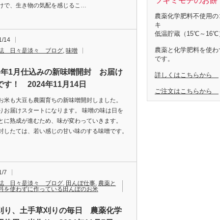
ツキミモチのお餅 
けで、生き物の気配を感じるこ…
農薬化学肥料不使用の
キ
低温貯蔵（15℃～16℃
1/14
農薬と化学肥料を使わ
誌 日々是淡々 ブログ
,
味噌
です。
6年1月仕込みの新味噌開封 お届け
詳しくはこちらから
す！ 2024年11月14日
ご注文はこちらから
お米も大豆も農園育ちの新味噌開封しました。
りお届けスタートになります。 味噌の味は日を
とに熟成が進むため、味が変わっていきます。
封したては、若い感じの甘い味のする味噌です。
1/7
誌 日々是淡々 ブログ
,
田んぼ仕事
,
農薬と
料を使わずに作っている田んぼのお米
刈り、土手草刈りの毎日 農薬化学