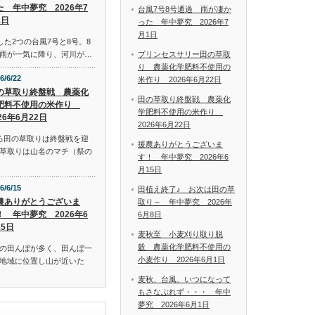
た 年中夢究 2026年7
台風7号8号通過 雨が凄か
1日
った 年中夢究 2026年7
月1日
した2つの台風7号と8号。8
プリンセスサリー田の草取
雨が一気に降り、河川が…
り 農薬化学肥料不使用の
6/6/22
米作り 2026年6月22日
の草取り終盤戦 農薬化
田の草取り終盤戦 農薬化
肥料不使用の米作り
学肥料不使用の米作り
26年6月22日
2026年6月22日
ろ田の草取りは終盤戦を迎
援農ありがとうございま
草取りは山名のマチ（祭の
す！ 年中夢究 2026年6
月15日
6/6/15
田植え終了♪ お次は田の草
農ありがとうございま
取り～ 年中夢究 2026年
！ 年中夢究 2026年6
6月8日
15日
麦秋至 小麦刈り取り脱
穀 農薬化学肥料不使用の
の田んぼが多く、田んぼ一
小麦作り 2026年6月1日
地域に位置し山が近いた
麦秋、台風、いつになって
もさなぶれず・・・ 年中
夢究 2026年6月1日