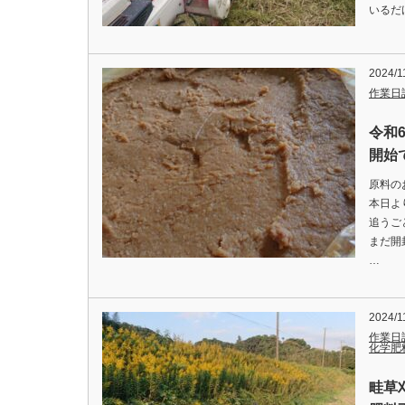
いるだ
2024/1
作業日
令和
開始で
原料の
本日よ
追うご
まだ開
…
2024/1
作業日
化学肥
畦草