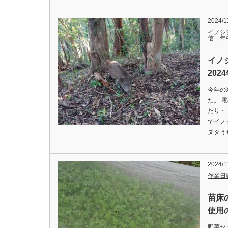
2024/1
イノシ
信 年
イノ
202
今年の
た。 
たり・
でイノ
ヌタう
2024/1
作業日
苗床
使用の
野菜セ