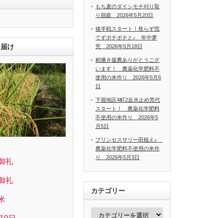
もち麦のダイシモチ刈り取
り脱穀 2026年5月20日
後半戦スタート！焦らず慌
てずボチボチと♪ 年中夢
お届け
究 2026年5月18日
籾播き援農ありがとうござ
います！ 農薬化学肥料不
使用の米作り 2026年5月6
日
下堀地区4町2反水止め荒代
スタート！ 農薬化学肥料
不使用の米作り 2026年5
月5日
プリンセスサリー田植え♪
農薬化学肥料不使用の米作
り 2026年5月3日
御礼
御礼
カテゴリー
米
カ
テ