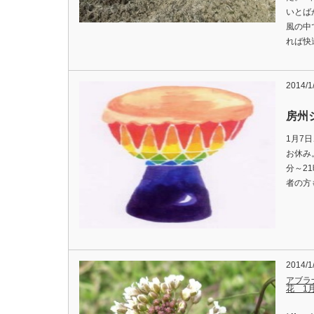
いとば
風の中
れば快
2014/1
房州
1月7
お休み
分～2
者の方
2014/1
アブラ
花 1