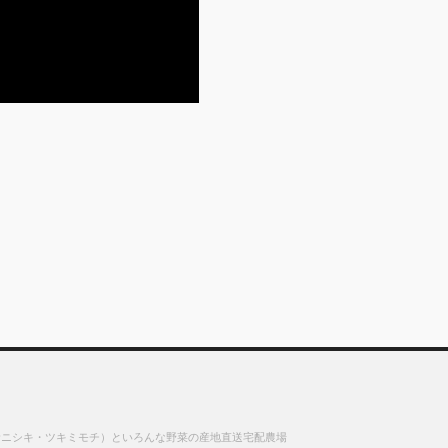
サニシキ・ツキミモチ）といろんな野菜の産地直送宅配農場