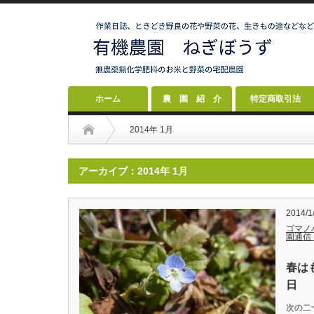
ホーム
農 園 紹 介
特定商取引法
2014年 1月
アーカイブ：2014年 1月
2014/1
ゴマノ
園通信
春は
日
次の二