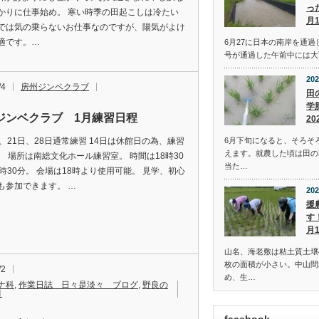
っ
かりに仕事始め。 寒い時季の田起こしは冷たい
月
では気の乗らないお仕事なのですが、陽気がよけ
適です。…
6月27に日本の南岸を通過
号が通過した午前中には大
202
/4
房州ジンベクラブ
田
学
ジンベクラブ 1月練習日程
20
6月下旬になると、そろそ
日、21日、28日通常練習 14日は休館日の為、練習
えます。就農した頃は田の
。 場所は南総文化ホール練習室。 時間は18時30
当た…
1時30分。 会場は18時より使用可能。 見学、初心
も参加できます。 …
202
援
す
月
山名、海老敷は粘土質土壌
枚の面積が小さい。中山間
/2
め、生…
ナ科
,
作業日誌 日々是淡々 ブログ
,
野良の
月
facebook