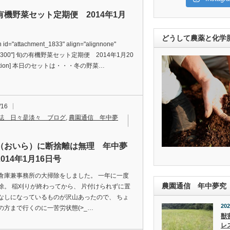
有機野菜セット定期便 2014年1月
どうして農薬と化学
n id="attachment_1833" align="alignnone"
h="300"] 旬の有機野菜セット定期便 2014年1月20
aption] 本日のセットは・・・冬の野菜…
/16
誌 日々是淡々 ブログ
,
農園通信 年中夢
（おいら）に断捨離は無理 年中夢
014年1月16日号
倉庫兼事務所の大掃除をしました。 一年に一度
農園通信 年中夢究
除。 稲刈りが終わってから、 片付けられずに置
なしになっているものが沢山あったので、 ちょ
202
の方まで行くのに一苦労状態(>_…
獣
レ