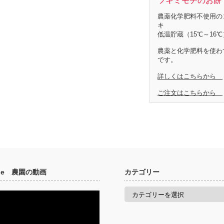
ツキミモチのお餅 
農薬化学肥料不使用の
キ
低温貯蔵（15℃～16℃
農薬と化学肥料を使わ
です。
詳しくはこちらから
ご注文はこちらから
ube 農園の動画
カテゴリー
カ
テ
ゴ
リ
ー