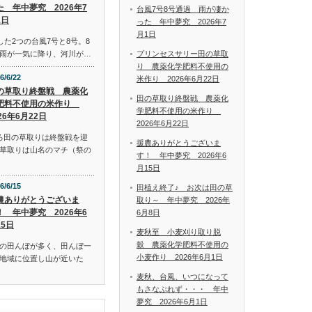
た 年中夢究 2026年7
台風7号8号通過 雨が凄か
1日
った 年中夢究 2026年7
月1日
した2つの台風7号と8号。8
プリンセスサリー田の草取
雨が一気に降り、河川が…
り 農薬化学肥料不使用の
6/6/22
米作り 2026年6月22日
の草取り終盤戦 農薬化
田の草取り終盤戦 農薬化
肥料不使用の米作り
学肥料不使用の米作り
26年6月22日
2026年6月22日
ろ田の草取りは終盤戦を迎
援農ありがとうございま
草取りは山名のマチ（祭の
す！ 年中夢究 2026年6
月15日
6/6/15
田植え終了♪ お次は田の草
農ありがとうございま
取り～ 年中夢究 2026年
！ 年中夢究 2026年6
6月8日
15日
麦秋至 小麦刈り取り脱
穀 農薬化学肥料不使用の
の田んぼが多く、田んぼ一
小麦作り 2026年6月1日
地域に位置し山が近いた
麦秋、台風、いつになって
もさなぶれず・・・ 年中
夢究 2026年6月1日