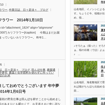
年
/10
山名地区、イノシシによる
ラワー
,
作業日誌 日々是淡々 ブログ
す。ちょうど今、稲穂が出
め、指…
ラワー 2014年1月10日
202
n id="attachment_1824" align="alignnone"
夏
="300"] カリフラワー[/caption] 今期はまだお届
ん
まっていないカリフラワー。 昨年1…
月
♪そろたぁ（揃った）そろ
ぁ、稲の出穂（でほ）よぉ
♪ …
202
/6
生
誌 日々是淡々 ブログ
,
田んぼ仕事
,
農園通
界
中夢究
,
農薬と化学肥料を使わずに作ってい
日
ぼのお米
山名地区、海老敷地区で育
ましておめでとうございます 年中夢
れば穂がちらほら出始める
田…
014年1月6日号
202
最初の野良仕事は田んぼを耕すことから始めまし
台
3日があまりにも暖かくて、お天道さまに申し訳な