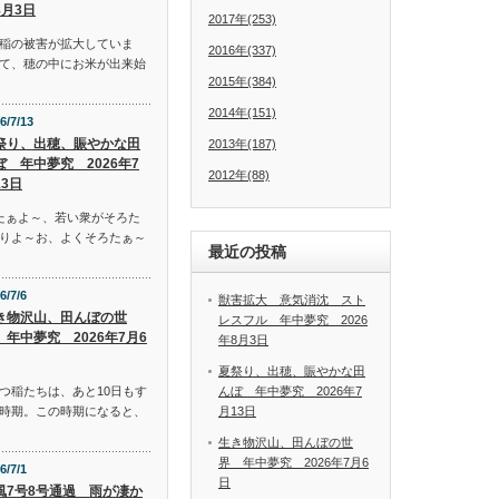
8月3日
2017年(253)
稲の被害が拡大していま
2016年(337)
て、穂の中にお米が出来始
2015年(384)
2014年(151)
6/7/13
祭り、出穂、賑やかな田
2013年(187)
ぼ 年中夢究 2026年7
2012年(88)
13日
たぁよ～、若い衆がそろた
りよ～お、よくそろたぁ～
最近の投稿
6/7/6
獣害拡大 意気消沈 スト
き物沢山、田んぼの世
レスフル 年中夢究 2026
 年中夢究 2026年7月6
年8月3日
夏祭り、出穂、賑やかな田
んぼ 年中夢究 2026年7
つ稲たちは、あと10日もす
月13日
時期。この時期になると、
生き物沢山、田んぼの世
界 年中夢究 2026年7月6
6/7/1
日
風7号8号通過 雨が凄か