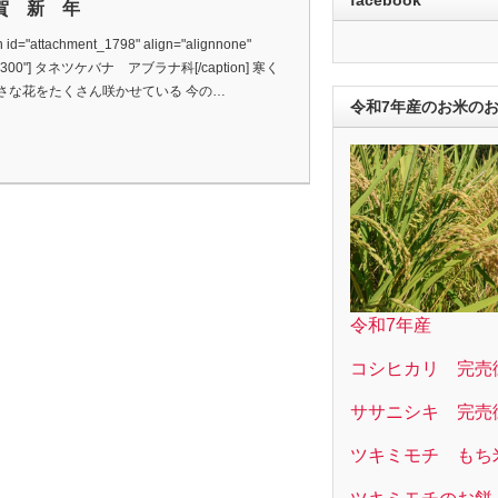
賀 新 年
n id="attachment_1798" align="alignnone"
="300"] タネツケバナ アブラナ科[/caption] 寒く
さな花をたくさん咲かせている 今の…
令和7年産のお米の
令和7年産
コシヒカリ 完売
ササニシキ 完売
ツキミモチ もち