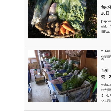
旬の
20日
[captio
widt
日[/c
2014/1
作業日
究
百姓
究 2
年末に
の大掃
きっぱ
っと奥