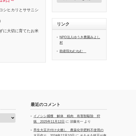
19日～
ゴ
リ
コシヒカリとササニシ
ー
）
リンク
ずに大切に育てたお米
NPO法人ゆうき農園みよし
村
助産院ねむねむ
最近のコメント
イノシシ捕獲 解体 精肉 有害獣駆除 狩
猟 2025年11月12日
に
須藤光一
より
早生大豆片付け火燃し 農薬化学肥料不使用の
大豆作り 2024年12月10日
に
そろそろ枝豆が食