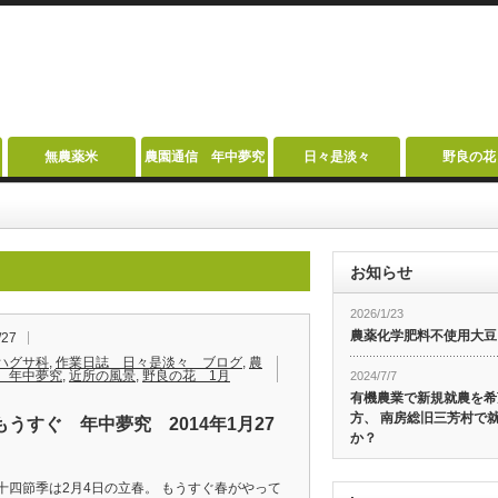
無農薬米
農園通信 年中夢究
日々是淡々
野良の花
お知らせ
2026/1/23
農薬化学肥料不使用大豆
/27
ハグサ科
,
作業日誌 日々是淡々 ブログ
,
農
 年中夢究
,
近所の風景
,
野良の花 1月
2024/7/7
有機農業で新規就農を希
方、 南房総旧三芳村で
もうすぐ 年中夢究 2014年1月27
か？
十四節季は2月4日の立春。 もうすぐ春がやって