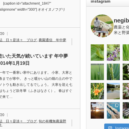
instagram
caption id="attachment_1847"
="alignnone" width="300"] オオイヌノフグリ
…
negi
農薬と
米と野
/20
誌 日々是淡々 ブログ
,
農園通信 年中夢
乾いた天気が続いています 年中夢
014年1月19日
一年で一番寒い寒中にあります。 小寒、大寒と
春までが寒中。 きっと暖かい山の畑の土の中で
ノトウも動き出してるでしょう。 大寒を迎え七
はちょうど款冬華（ふきはなさく）。 春はすぐ
で来て…
/20
誌 日々是淡々 ブログ
,
旬の有機無農薬野
ト
Insta