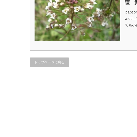
謹 
[captio
width
ても小
トップページに戻る