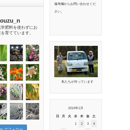
備考欄からお問い合わせくだ
さい。
bouzu_n
化学肥料を使わずにお
菜を育てています。
私たちが作っています
2014年1月
日
月
火
水
木
金
土
1
2
3
4
gram でフォロー