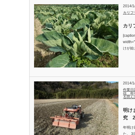
2014/1
カリフ
カリフ
[captio
width
けが始
2014/1
作業日
信 年
る田ん
明け
究 2
年明け
た。 