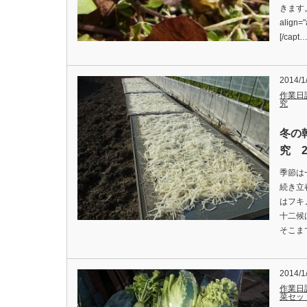
きます。 [
align
[/capt
2014/1
作業日
究
冬の
究 2
季節は
続き立
はフキ
十二候
そこま
2014/1
作業日
菜セッ