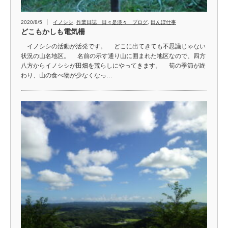
2020/8/5
イノシシ
,
作業日誌 日々是淡々 ブログ
,
田んぼ仕事
どこもかしも電気柵
イノシシの活動が活発です。 どこに出てきても不思議じゃない
状況の山名地区。 名前の示す通り山に囲まれた地区なので、四方
八方からイノシシが田畑を荒らしにやってきます。 筍の季節が終
わり、山の食べ物が少なくなっ…