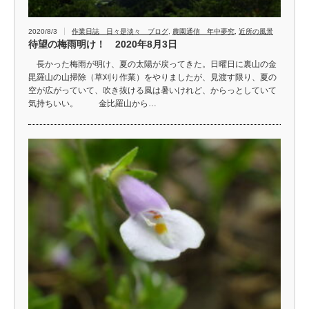
2020/8/3
作業日誌 日々是淡々 ブログ
,
農園通信 年中夢究
,
近所の風景
待望の梅雨明け！ 2020年8月3日
長かった梅雨が明け、夏の太陽が戻ってきた。日曜日に裏山の金
毘羅山の山掃除（草刈り作業）をやりましたが、見渡す限り、夏の
空が広がっていて、吹き抜ける風は暑いけれど、からっとしていて
気持ちいい。 金比羅山から…