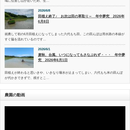
域に位置し山が近いため、生…
2026/6/8
田植え終了♪ お次は田の草取り～ 年中夢究 2026年
6月8日
就農して初の6月田植えになってしまった六代もち田。この田んぼは用水路の本線が
すぐ脇を流れているのです…
2026/6/1
麦秋、台風、いつになってもさなぶれず・・・ 年中夢
究 2026年6月1日
田植えが終わると思いきや、いきなり堰水が止まってしまい、六代もち米の田んぼ
が代かきできずで、残すとこ…
農園の動画