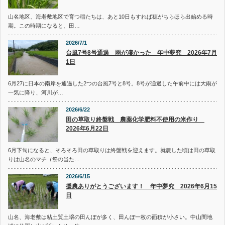
山名地区、海老敷地区で育つ稲たちは、あと10日もすれば穂がちらほら出始める時
期。この時期になると、田…
2026/7/1
台風7号8号通過 雨が凄かった 年中夢究 2026年7月
1日
6月27に日本の南岸を通過した2つの台風7号と8号。8号が通過した午前中には大雨が
一気に降り、河川が…
2026/6/22
田の草取り終盤戦 農薬化学肥料不使用の米作り
2026年6月22日
6月下旬になると、そろそろ田の草取りは終盤戦を迎えます。就農した頃は田の草取
りは山名のマチ（祭の当た…
2026/6/15
援農ありがとうございます！ 年中夢究 2026年6月15
日
山名、海老敷は粘土質土壌の田んぼが多く、田んぼ一枚の面積が小さい。中山間地