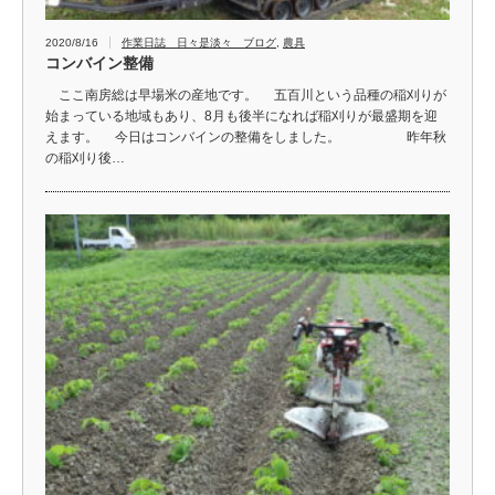
2020/8/16
作業日誌 日々是淡々 ブログ
,
農具
コンバイン整備
ここ南房総は早場米の産地です。 五百川という品種の稲刈りが
始まっている地域もあり、8月も後半になれば稲刈りが最盛期を迎
えます。 今日はコンバインの整備をしました。 昨年秋
の稲刈り後…