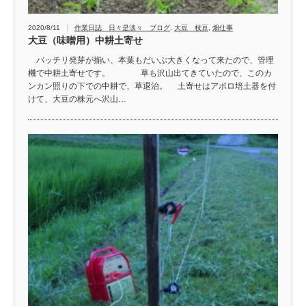
2020/8/11
作業日誌 日々是淡々 ブログ
,
大豆 枝豆
,
畑仕事
大豆（味噌用）中耕土寄せ
バッチリ発芽が揃い、本葉もだいぶ大きくなって来たので、管理
機で中耕土寄せです。 草も沢山出てきていたので、このカ
ンカン照りの下での中耕で、草退治。 土寄せはアポロ培土器を付
けて、大豆の株元へ沢山…