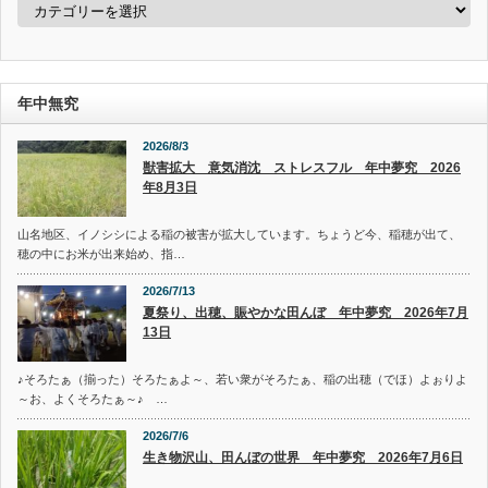
テ
ゴ
リ
ー
年中無究
2026/8/3
獣害拡大 意気消沈 ストレスフル 年中夢究 2026
年8月3日
山名地区、イノシシによる稲の被害が拡大しています。ちょうど今、稲穂が出て、
穂の中にお米が出来始め、指…
2026/7/13
夏祭り、出穂、賑やかな田んぼ 年中夢究 2026年7月
13日
♪そろたぁ（揃った）そろたぁよ～、若い衆がそろたぁ、稲の出穂（でほ）よぉりよ
～お、よくそろたぁ～♪ …
2026/7/6
生き物沢山、田んぼの世界 年中夢究 2026年7月6日