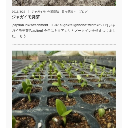
2013/3/27
ジャガイモ
,
作業日誌 日々是淡々 ブログ
ジャガイモ発芽
[caption id="attachment_1194" align="alignnone" width="500"] ジャ
ガイモ発芽[/caption] 今年はキタアカリとメークインを植えつけまし
た。 もう…