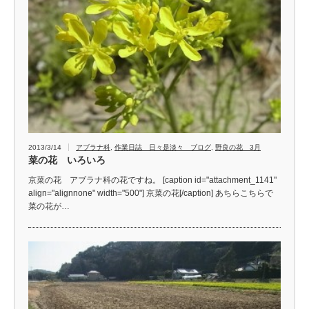
2013/3/14
アブラナ科
,
作業日誌 日々是淡々 ブログ
,
野良の花 3月
菜の花 いろいろ
京菜の花 アブラナ科の花ですね。 [caption id="attachment_1141"
align="alignnone" width="500"] 京菜の花[/caption] あちらこちらで
菜の花が…