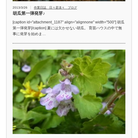
2013/3/26
作業日誌 日々是淡々 ブログ
胡瓜第一弾発芽♪
[caption id="attachment_1187" align="alignnone" width="500"] 胡瓜
第一弾発芽[/caption] 夏には欠かせない胡瓜。 育苗ハウスの中で無
事に発芽を始めま…