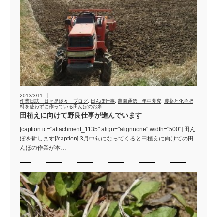
2013/3/11
作業日誌 日々是淡々 ブログ
,
田んぼ仕事
,
農園通信 年中夢究
,
農薬と化学肥
料を使わずに作っている田んぼのお米
田植えに向けて野良仕事が進んでいます
[caption id="attachment_1135" align="alignnone" width="500"] 田ん
ぼを耕します[/caption] 3月中旬になってくると田植えに向けての田
んぼの作業が本…