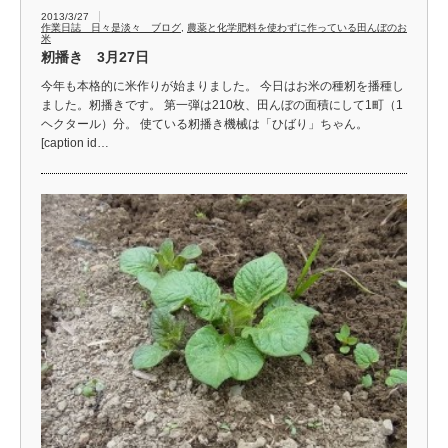
2013/3/27
作業日誌 日々是淡々 ブログ
,
農薬と化学肥料を使わずに作っている田んぼのお
米
籾播き 3月27日
今年も本格的に米作りが始まりました。 今日はお米の種籾を播種し
ました。籾播きです。 第一弾は210枚、田んぼの面積にして1町（1
ヘクタール）分。 使ている籾播き機械は「ひばり」ちゃん。
[caption id…