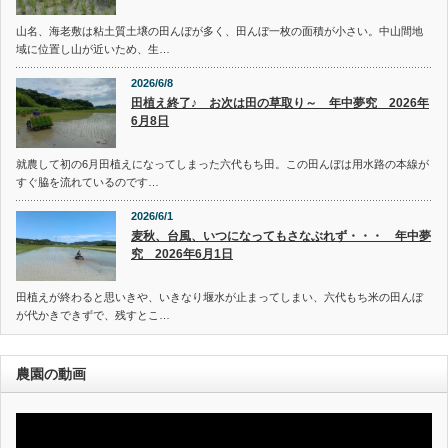
山名、海老敷は粘土質土壌の田んぼが多く、田んぼ一枚の面積が小さい。中山間地
域に位置し山が近いため、生…
2026/6/8
田植え終了♪ お次は田の草取り～ 年中夢究 2026年
6月8日
就農して初の6月田植えになってしまった六代もち田。この田んぼは用水路の本線が
すぐ脇を流れているのです…
2026/6/1
麦秋、台風、いつになってもさなぶれず・・・ 年中夢
究 2026年6月1日
田植えが終わると思いきや、いきなり堰水が止まってしまい、六代もち米の田んぼ
が代かきできずで、残すとこ…
農園の動画