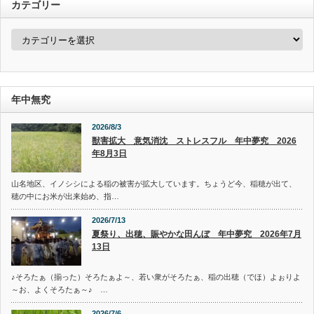
カテゴリー
カ
テ
ゴ
リ
ー
年中無究
2026/8/3
獣害拡大 意気消沈 ストレスフル 年中夢究 2026
年8月3日
山名地区、イノシシによる稲の被害が拡大しています。ちょうど今、稲穂が出て、
穂の中にお米が出来始め、指…
2026/7/13
夏祭り、出穂、賑やかな田んぼ 年中夢究 2026年7月
13日
♪そろたぁ（揃った）そろたぁよ～、若い衆がそろたぁ、稲の出穂（でほ）よぉりよ
～お、よくそろたぁ～♪ …
2026/7/6