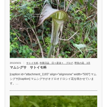
2013/3/21
サトイモ科
,
作業日誌 日々是淡々 ブログ
,
野良の花 3月
マムシグサ サトイモ科
[caption id="attachment_1165" align="alignnone" width="500"] マム
シグサ[/caption] マムシグサがオドロオドロシイ花を咲かせていま
す。…