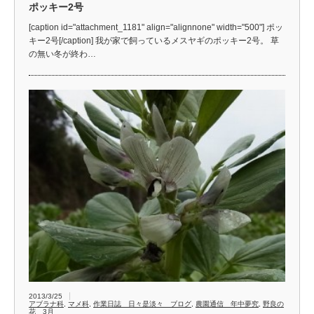
ポッキー2号
[caption id="attachment_1181" align="alignnone" width="500"] ポッ
キー2号[/caption] 我が家で飼っているメスヤギのポッキー2号。 草
の無い冬が終わ…
2013/3/25
アブラナ科
,
マメ科
,
作業日誌 日々是淡々 ブログ
,
農園通信 年中夢究
,
野良の
花 3月