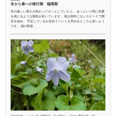
冬から春への移行期 端境期
冬の厳しい寒さが終わってホッとしていたら、 あっという間に初夏
を感じるような陽気が続いています。 桜は例年にないスピードで開
花を始め、 予定しているお花見イベントを早めるところも多いよう
です。 畑の野菜…
2013/3/25
スミレ科
,
作業日誌 日々是淡々 ブログ
,
野良の花 3月