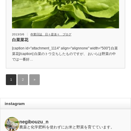
2013/3/6
作業日誌 日々是淡々 ブログ
白菜菜花
[caption id="attachment_1114" align="alignnone" width="500"] 白菜
菜花[/caption] 白菜のトウ立ちしたものですが、 おいらは野菜の中
では一番好…
1
2
»
instagram
negibouzu_n
農薬と化学肥料を使わずにお米と野菜を育てています。