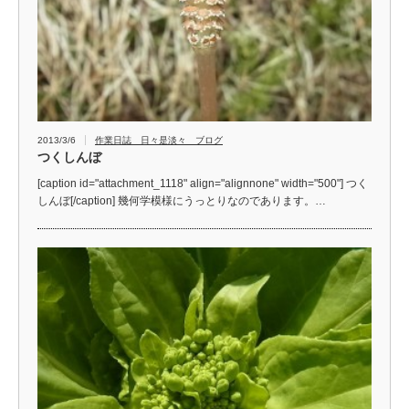
2013/3/6
作業日誌 日々是淡々 ブログ
つくしんぼ
[caption id="attachment_1118" align="alignnone" width="500"] つく
しんぼ[/caption] 幾何学模様にうっとりなのであります。…