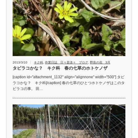
2013/3/10
キク科
,
作業日誌 日々是淡々 ブログ
,
野良の花 3月
タビラコかな？ キク科 春の七草のホトケノザ
[caption id="attachment_1132" align="alignnone" width="500"] タビ
ラコかな？ キク科[/caption] 春の七草のひとつホトケノザはこのタ
ビラコの事。 田…