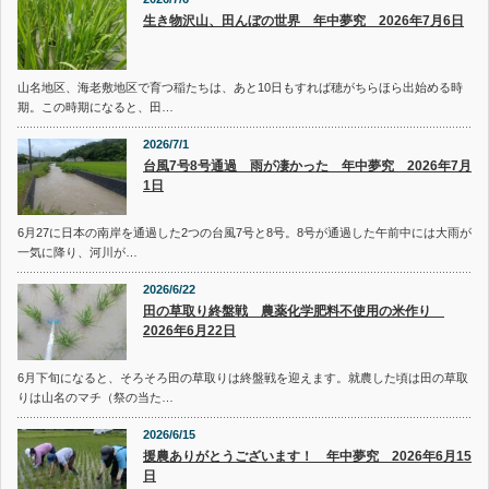
生き物沢山、田んぼの世界 年中夢究 2026年7月6日
山名地区、海老敷地区で育つ稲たちは、あと10日もすれば穂がちらほら出始める時
期。この時期になると、田…
2026/7/1
台風7号8号通過 雨が凄かった 年中夢究 2026年7月
1日
6月27に日本の南岸を通過した2つの台風7号と8号。8号が通過した午前中には大雨が
一気に降り、河川が…
2026/6/22
田の草取り終盤戦 農薬化学肥料不使用の米作り
2026年6月22日
6月下旬になると、そろそろ田の草取りは終盤戦を迎えます。就農した頃は田の草取
りは山名のマチ（祭の当た…
2026/6/15
援農ありがとうございます！ 年中夢究 2026年6月15
日