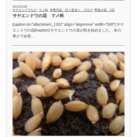
2013/3/28
サヤエンドウなど
,
マメ科
,
作業日誌 日々是淡々 ブログ
,
野良の花 3月
サヤエンドウの花 マメ科
[caption id="attachment_1202" align="alignnone" width="500"] サヤ
エンドウの花[/caption] サヤエンドウの花が咲き始めました。 冬の
寒さで全然…