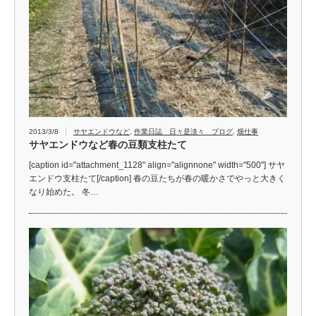
2013/3/8
サヤエンドウなど
,
作業日誌 日々是淡々 ブログ
,
畑仕事
サヤエンドウなど春の豆類支柱たて
[caption id="attachment_1128" align="alignnone" width="500"] サヤ
エンドウ支柱たて[/caption] 春の豆たちが春の暖かさでやっと大きく
なり始めた。 冬…