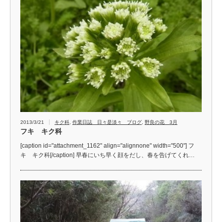
2013/3/21
キク科
,
作業日誌 日々是淡々 ブログ
,
野良の花 3月
フキ キク科
[caption id="attachment_1162" align="alignnone" width="500"] フ
キ キク科[/caption] 早春にいち早く顔をだし、春を告げてくれ…