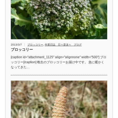
2013/3/7
ブロッコリー
,
作業日誌 日々是淡々 ブログ
ブロッコリー
[caption id="attachment_1125" align="alignnone" width="500"] ブロ
ッコリー[/caption] 晩生のブロッコリーお届け中です。 急に暖かく
なってきた…