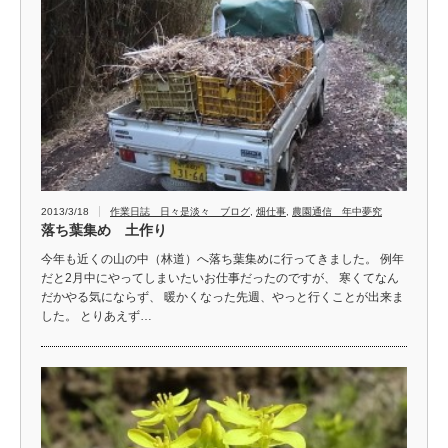
2013/3/18
作業日誌 日々是淡々 ブログ
,
畑仕事
,
農園通信 年中夢究
落ち葉集め 土作り
今年も近くの山の中（林道）へ落ち葉集めに行ってきました。 例年
だと2月中にやってしまいたいお仕事だったのですが、 寒くてなん
だかやる気にならず、 暖かくなった先週、やっと行くことが出来ま
した。 とりあえず…