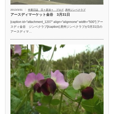
2013/3/31
作業日誌 日々是淡々 ブログ
,
房州ジンベクラブ
アースディマーケット金谷 3月31日
[caption id="attachment_1207" align="alignnone" width="500"] アー
スディ金谷 ジンベクラブ[/caption] 房州ジンベクラブが3月31日の
アースディマ…