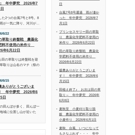
た 年中夢究 2026年7
日
1日
台風7号8号通過 雨が凄か
った 年中夢究 2026年7
した2つの台風7号と8号。8
月1日
雨が一気に降り、河川が…
プリンセスサリー田の草取
6/6/22
り 農薬化学肥料不使用の
の草取り終盤戦 農薬化
米作り 2026年6月22日
肥料不使用の米作り
26年6月22日
田の草取り終盤戦 農薬化
学肥料不使用の米作り
ろ田の草取りは終盤戦を迎
2026年6月22日
草取りは山名のマチ（祭の
援農ありがとうございま
す！ 年中夢究 2026年6
6/6/15
月15日
農ありがとうございま
田植え終了♪ お次は田の草
！ 年中夢究 2026年6
取り～ 年中夢究 2026年
15日
6月8日
の田んぼが多く、田んぼ一
麦秋至 小麦刈り取り脱
地域に位置し山が近いた
穀 農薬化学肥料不使用の
小麦作り 2026年6月1日
麦秋、台風、いつになって
もさなぶれず・・・ 年中