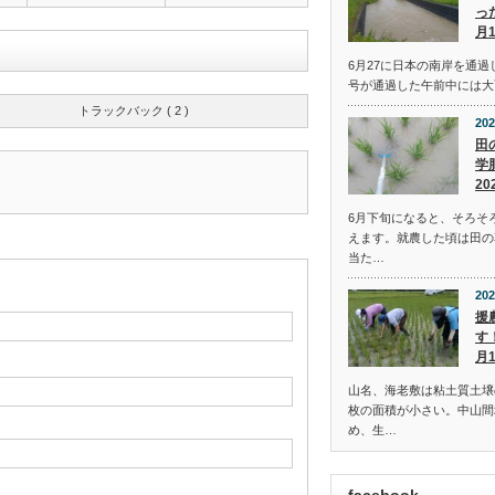
っ
月
6月27に日本の南岸を通過
号が通過した午前中には大
トラックバック ( 2 )
202
田
学
20
6月下旬になると、そろそ
えます。就農した頃は田の
当た…
202
援
す
月
山名、海老敷は粘土質土壌
枚の面積が小さい。中山間
め、生…
facebook