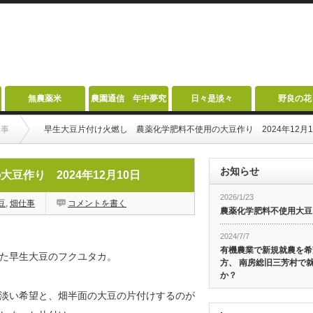
無農薬米
農園通信 年中夢究
日々是淡々
野良の花
仕事
早生大豆片付け火燃し 農薬化学肥料不使用の大豆作り 2024年12月1
お知らせ
作り 2024年12月10日
2026/1/23
豆
,
畑仕事
コメントを書く
農薬化学肥料不使用大豆
2024/7/7
有機農業で新規就農を希
た早生大豆のフクユタカ。
方、 南房総旧三芳村で
か？
淡い希望と、畑半面の大豆の片付けするのが