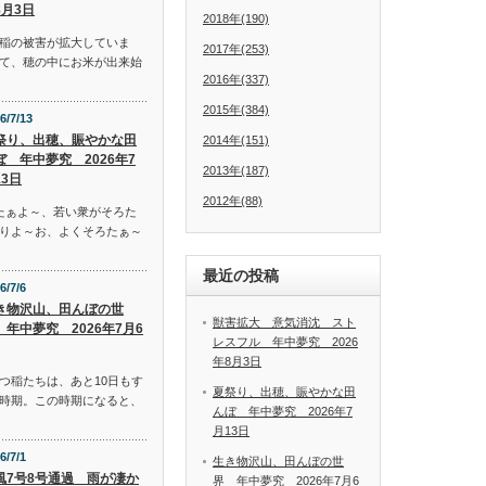
8月3日
2018年(190)
稲の被害が拡大していま
2017年(253)
て、穂の中にお米が出来始
2016年(337)
2015年(384)
6/7/13
祭り、出穂、賑やかな田
2014年(151)
ぼ 年中夢究 2026年7
2013年(187)
13日
2012年(88)
たぁよ～、若い衆がそろた
りよ～お、よくそろたぁ～
最近の投稿
6/7/6
き物沢山、田んぼの世
獣害拡大 意気消沈 スト
 年中夢究 2026年7月6
レスフル 年中夢究 2026
年8月3日
つ稲たちは、あと10日もす
夏祭り、出穂、賑やかな田
時期。この時期になると、
んぼ 年中夢究 2026年7
月13日
6/7/1
生き物沢山、田んぼの世
風7号8号通過 雨が凄か
界 年中夢究 2026年7月6