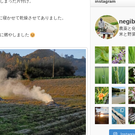
しまった片付け。
instagram
畑に寝かせて乾燥させてありました。
negi
農薬と
米と野
に燃やしました
Insta