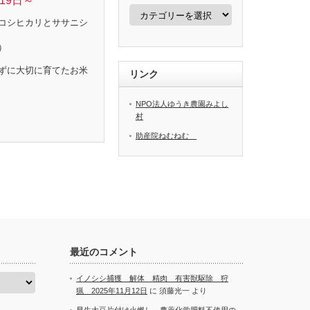
19日～
カ
テ
コシヒカリとササニシ
ゴ
リ
）
ー
ずに大切に育てたお米
リンク
NPO法人ゆうき農園みよし
村
助産院ねむねむ
最近のコメント
イノシシ捕獲 解体 精肉 有害獣駆除 狩
猟 2025年11月12日
に
須藤光一
より
早生大豆片付け火燃し 農薬化学肥料不使用の