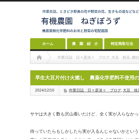
ホーム
農 園 紹 介
特定商取引法
作業日誌 日々是淡々 ブログ
,
大豆 枝豆
,
畑
早生大豆片付け火燃し 農薬化学肥料不使用の大豆
2024/12/10
作業日誌 日々是淡々 ブログ
,
大豆 枝
サヤは大きく数も沢山着いたけど、全く実が入らなかっ
待っていたらもしかしたら実が入るんじゃないかという