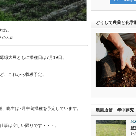
どうして農薬と化学
火燃し
生の大豆
薄緑大豆ともに播種日は7月19日。
ど、これから収穫予定。
種、晩生は7月中旬播種を予定しています。
農園通信 年中夢究
202
仕事は空しい限りです・・・。
獣
レ