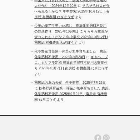
大豆作り 2024年12月10日
に
そろそろ枝豆が食
べられる！かな？ 年中夢究 2025年10月12日 | 南
房総 有機農園 ねぎぼうず
より
今年の里芋生姜いい感じ 農薬化学肥料不使用
の野菜作り 2025年10月6日
に
そろそろ枝豆が
食べられる！かな？ 年中夢究 2025年10月12日 |
南房総 有機農園 ねぎぼうず
より
秋冬野菜育苗第一弾苗が無事育ちました 農薬
化学肥料不使用 2025年9月24日
に
キャベ、ブ
ロ、カリフラ定植 農薬化学肥料不使用の野菜作
り 2025年10月7日 | 南房総 有機農園 ねぎぼうず
より
南房総の夏の天候 年中夢究 2025年7月23日
に
秋冬野菜育苗第一弾苗が無事育ちました 農薬
化学肥料不使用 2025年9月24日 | 南房総 有機農
園 ねぎぼうず
より