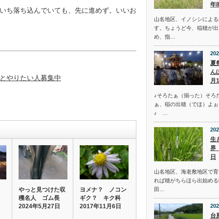
年
いち落ち込んでいても、先に進めず。いいお
山名地区、イノシシによる
）
す。ちょうど今、稲穂が出
め、指…
202
夏
ん
とやりたい人募集中
月
♪そろたぁ（揃った）そろ
ぁ、稲の出穂（でほ）よぉ
♪ …
202
生
界
日
山名地区、海老敷地区で育
れば穂がちらほら出始める
田…
やっと見つけた収
ヨメナ？ ノコン
穫名人 ゴム長
ギク？ キク科
202
2024年5月27日
2017年11月6日
台