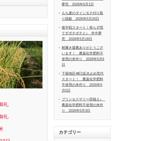
夢究 2026年6月1日
もち麦のダイシモチ刈り取
り脱穀 2026年5月20日
後半戦スタート！焦らず慌
てずボチボチと♪ 年中夢
究 2026年5月18日
籾播き援農ありがとうござ
います！ 農薬化学肥料不
使用の米作り 2026年5月6
日
下堀地区4町2反水止め荒代
スタート！ 農薬化学肥料
不使用の米作り 2026年5
月5日
プリンセスサリー田植え♪
御礼
農薬化学肥料不使用の米作
り 2026年5月3日
御礼
米
カテゴリー