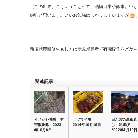
（この世界、こういうことって、結構日常茶飯事。いち
勉強と思います。いいお勉強ばっかりしていますが
新規就農研修生もしくは新規就農者で有機稲作をどか～
関連記事
イノシシ捕獲 有
サツマイモ
田んぼの高低直
害獣駆除 2023
2014年10月16日
し 泥運び
年10月8日
2022年1月19日