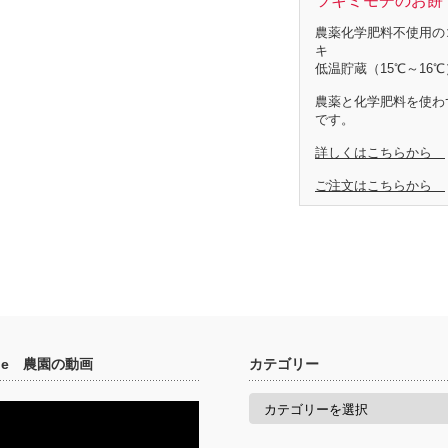
ツキミモチのお餅 
農薬化学肥料不使用の
キ
低温貯蔵（15℃～16℃
農薬と化学肥料を使わ
です。
詳しくはこちらから
ご注文はこちらから
ube 農園の動画
カテゴリー
カ
テ
ゴ
リ