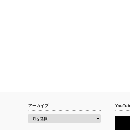
アーカイブ
YouT
ア
ー
カ
イ