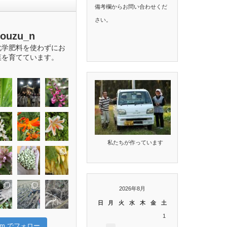
備考欄からお問い合わせくだ
さい。
bouzu_n
化学肥料を使わずにお
菜を育てています。
私たちが作っています
2026年8月
日
月
火
水
木
金
土
1
gram でフォロー