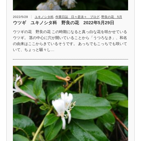
2022/5/28
ユキノシタ科
,
作業日誌 日々是淡々 ブログ
,
野良の花 5月
ウツギ ユキノシタ科 野良の花 2022年5月29日
ウツギの花 野良の花 この時期になると真っ白な花を咲かせている
ウツギ。 茎の中心に穴が開いていることから「うつろなき」、和名
の由来はここからきているそうです。 あっちでもこっちでも咲いて
いて、ちょっと騒々し…