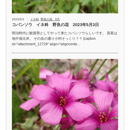
2023/5/3
イネ科
,
野良の花 5月
コバンソウ イネ科 野良の花 2023年5月3日
明治時代に観賞用としてやって来たコバンソウらしいです。 原産は
地中海沿岸。 その名の通り小判そっくり？？ [caption
id="attachment_12729" align="aligncente…