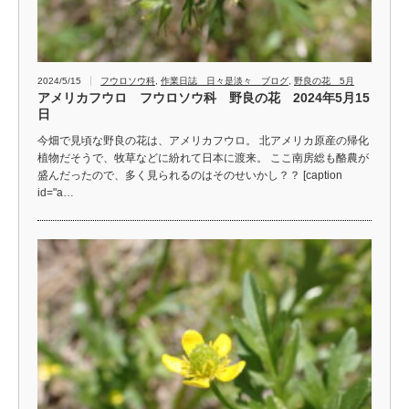
2024/5/15
フウロソウ科
,
作業日誌 日々是淡々 ブログ
,
野良の花 5月
アメリカフウロ フウロソウ科 野良の花 2024年5月15
日
今畑で見頃な野良の花は、アメリカフウロ。 北アメリカ原産の帰化
植物だそうで、牧草などに紛れて日本に渡来。 ここ南房総も酪農が
盛んだったので、多く見られるのはそのせいかし？？ [caption
id="a…