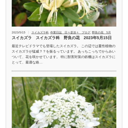
2023/5/15
スイカズラ科
,
作業日誌 日々是淡々 ブログ
,
野良の花 5月
スイカズラ スイカズラ科 野良の花 2023年5月15日
最近テレビドラマでも登場したスイカズラ。 この辺では蔓性植物の
スイカズラが猛威？？を振るっています。 あっちこっちでからみい
ついて、花を咲かせています。 特に獣害対策の鉄柵はスイカズラに
とって、最適な絡…