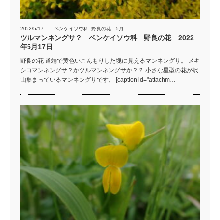
2022/5/17
ベンケイソウ科
,
野良の花 5月
ツルマンネングサ？ ベンケイソウ科 野良の花 2022
年5月17日
野良の花 道端で黄色いこんもりした塊に見えるマンネングサ。 メキ
シコマンネングサ？かツルマンネングサか？？ 小さな星型の花が沢
山集まっているマンネングサです。 [caption id="attachm…