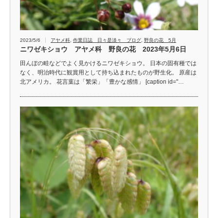
2023/5/6
アヤメ科
,
作業日誌 日々是淡々 ブログ
,
野良の花 5月
ニワゼキショウ アヤメ科 野良の花 2023年5月6日
田んぼの畦などでよく見かけるニワゼキショウ。 日本の固有種では
なく、明治時代に観賞用として持ち込まれたものが野生化。 原産は
北アメリカ。 花言葉は「繁栄」「豊かな感情」 [caption id="…