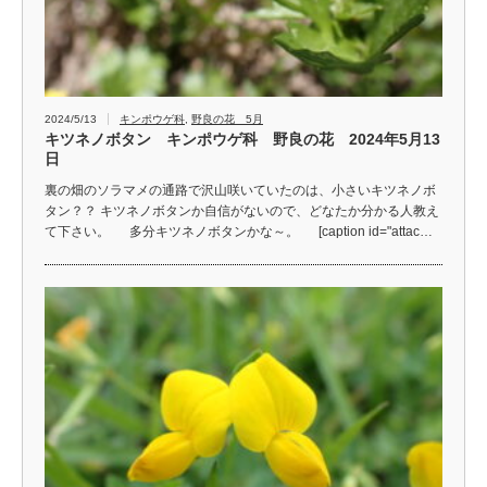
2024/5/13
キンポウゲ科
,
野良の花 5月
キツネノボタン キンポウゲ科 野良の花 2024年5月13
日
裏の畑のソラマメの通路で沢山咲いていたのは、小さいキツネノボ
タン？？ キツネノボタンか自信がないので、どなたか分かる人教え
て下さい。 多分キツネノボタンかな～。 [caption id="attac…