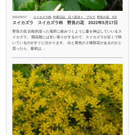
2022/5/17
スイカズラ科
,
作業日誌 日々是淡々 ブログ
,
野良の花 5月
スイカズラ スイカズラ科 野良の花 2022年5月17日
野良の花 比較的湿った場所に絡みつくように蔓を伸ばしていいるス
イカズラ。 開花期には甘い香りがするので、スイカズラが近くで咲
いているのがすぐに分かります。 白と黄色の２種類花があるのかと
思ったら、最初は…