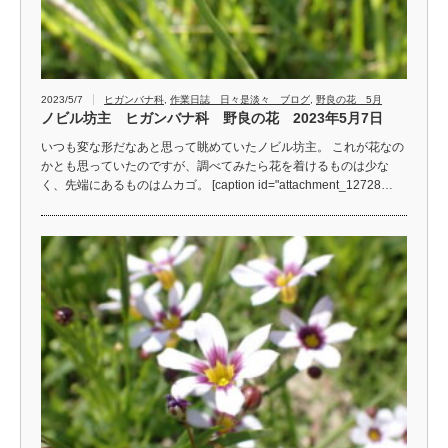
2023/5/7
ヒガンバナ科
,
作業日誌 日々是淡々 ブログ
,
野良の花 5月
ノビル坊主 ヒガンバナ科 野良の花 2023年5月7日
いつも変な形だなあと思って眺めていたノビル坊主。 これが花なの
かとも思っていたのですが、調べてみたら花を着けるものは少な
く、先端にあるものはムカゴ。 [caption id="attachment_12728…