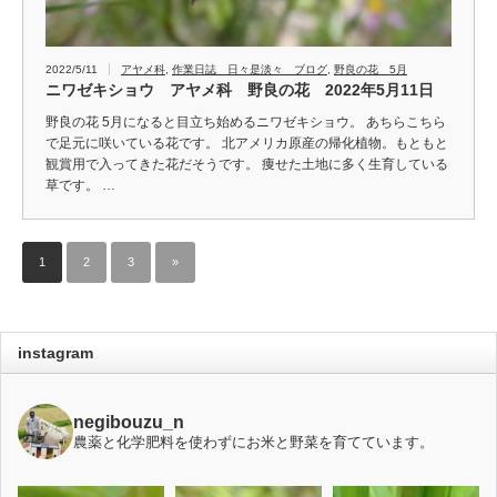
2022/5/11
アヤメ科
,
作業日誌 日々是淡々 ブログ
,
野良の花 5月
ニワゼキショウ アヤメ科 野良の花 2022年5月11日
野良の花 5月になると目立ち始めるニワゼキショウ。 あちらこちら
で足元に咲いている花です。 北アメリカ原産の帰化植物。もともと
観賞用で入ってきた花だそうです。 痩せた土地に多く生育している
草です。 …
1
2
3
»
instagram
negibouzu_n
農薬と化学肥料を使わずにお米と野菜を育てています。