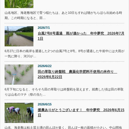
山名地区、海老敷地区で育つ稲たちは、あと10日もすれば穂がちらほら出始める時
期。この時期になると、田…
2026/7/1
台風7号8号通過 雨が凄かった 年中夢究 2026年7月
1日
6月27に日本の南岸を通過した2つの台風7号と8号。8号が通過した午前中には大雨が
一気に降り、河川が…
2026/6/22
田の草取り終盤戦 農薬化学肥料不使用の米作り
2026年6月22日
6月下旬になると、そろそろ田の草取りは終盤戦を迎えます。就農した頃は田の草取
りは山名のマチ（祭の当た…
2026/6/15
援農ありがとうございます！ 年中夢究 2026年6月15
日
山名、海老敷は粘土質土壌の田んぼが多く、田んぼ一枚の面積が小さい。中山間地