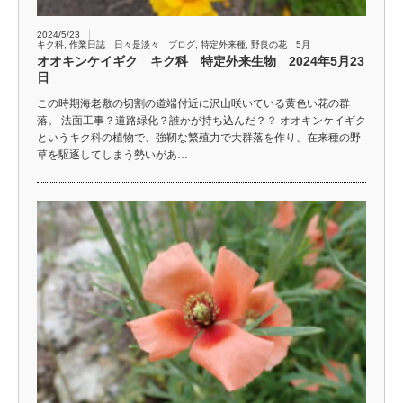
2024/5/23
キク科
,
作業日誌 日々是淡々 ブログ
,
特定外来種
,
野良の花 5月
オオキンケイギク キク科 特定外来生物 2024年5月23
日
この時期海老敷の切割の道端付近に沢山咲いている黄色い花の群
落。 法面工事？道路緑化？誰かが持ち込んだ？？ オオキンケイギク
というキク科の植物で、強靭な繁殖力で大群落を作り、在来種の野
草を駆逐してしまう勢いがあ…