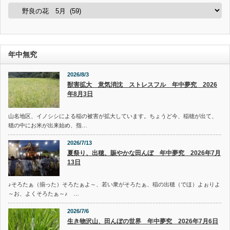
カ
テ
ゴ
リ
ー
年中無究
2026/8/3
獣害拡大 意気消沈 ストレスフル 年中夢究 2026
年8月3日
山名地区、イノシシによる稲の被害が拡大しています。ちょうど今、稲穂が出て、
穂の中にお米が出来始め、指…
2026/7/13
夏祭り、出穂、賑やかな田んぼ 年中夢究 2026年7月
13日
♪そろたぁ（揃った）そろたぁよ～、若い衆がそろたぁ、稲の出穂（でほ）よぉりよ
～お、よくそろたぁ～♪ …
2026/7/6
生き物沢山、田んぼの世界 年中夢究 2026年7月6日