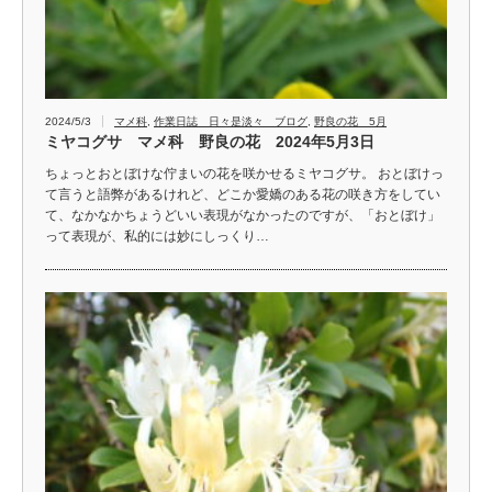
2024/5/3
マメ科
,
作業日誌 日々是淡々 ブログ
,
野良の花 5月
ミヤコグサ マメ科 野良の花 2024年5月3日
ちょっとおとぼけな佇まいの花を咲かせるミヤコグサ。 おとぼけっ
て言うと語弊があるけれど、どこか愛嬌のある花の咲き方をしてい
て、なかなかちょうどいい表現がなかったのですが、「おとぼけ」
って表現が、私的には妙にしっくり…