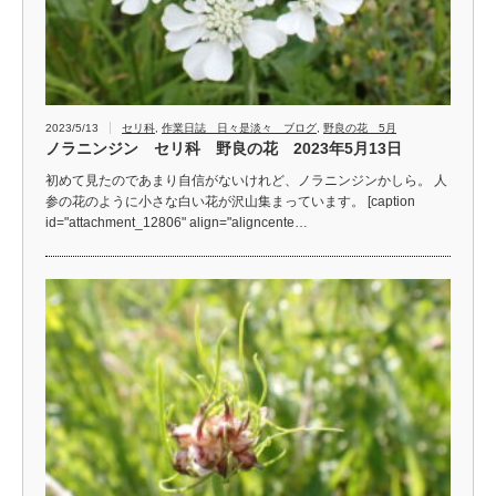
2023/5/13
セリ科
,
作業日誌 日々是淡々 ブログ
,
野良の花 5月
ノラニンジン セリ科 野良の花 2023年5月13日
初めて見たのであまり自信がないけれど、ノラニンジンかしら。 人
参の花のように小さな白い花が沢山集まっています。 [caption
id="attachment_12806" align="aligncente…