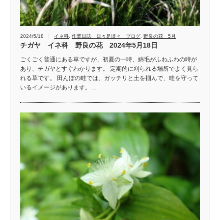
2024/5/18
イネ科
,
作業日誌 日々是淡々 ブログ
,
野良の花 5月
チガヤ イネ科 野良の花 2024年5月18日
ごくごく普通にある草ですが、初夏の一時、綿毛がふわふわの時が
あり、チガヤとすぐわかります。 定期的に刈られる場所でよく見ら
れる草です。 田んぼの畦では、ガッチリと土を掴んで、畦を守って
いるイメージがあります。…