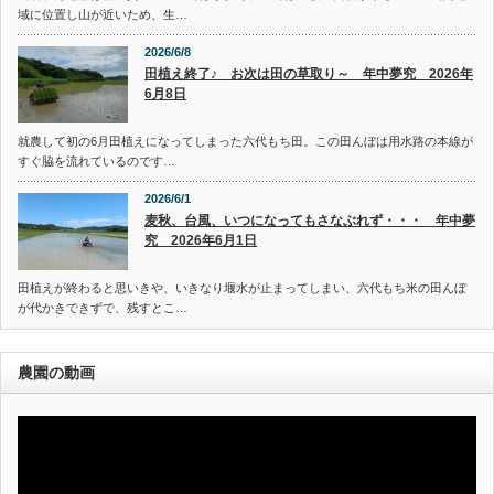
域に位置し山が近いため、生…
2026/6/8
田植え終了♪ お次は田の草取り～ 年中夢究 2026年
6月8日
就農して初の6月田植えになってしまった六代もち田。この田んぼは用水路の本線が
すぐ脇を流れているのです…
2026/6/1
麦秋、台風、いつになってもさなぶれず・・・ 年中夢
究 2026年6月1日
田植えが終わると思いきや、いきなり堰水が止まってしまい、六代もち米の田んぼ
が代かきできずで、残すとこ…
農園の動画