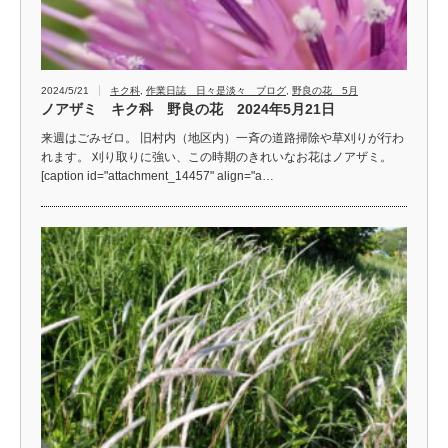
2024/5/21
キク科
,
作業日誌 日々是淡々 ブログ
,
野良の花 5月
ノアザミ キク科 野良の花 2024年5月21日
来週はごみゼロ。 旧村内（地区内）一斉の道路掃除や草刈りが行わ
れます。 刈り取りに強い、この時期のきれいなお花はノアザミ。
[caption id="attachment_14457" align="a…