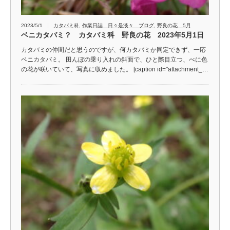
2023/5/1
カタバミ科
,
作業日誌 日々是淡々 ブログ
,
野良の花 5月
ベニカタバミ？ カタバミ科 野良の花 2023年5月1日
カタバミの仲間だと思うのですが、何カタバミか同定できず、一応
ベニカタバミ。 田んぼの乗り入れの斜面で、ひと際目立つ、べに色
の花が咲いていて、写真に収めました。 [caption id="attachment_…