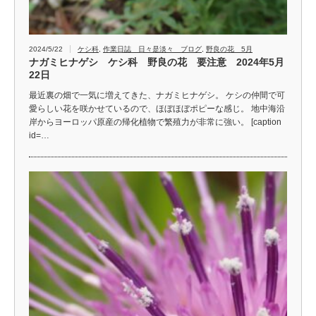
2024/5/22
ケシ科
,
作業日誌 日々是淡々 ブログ
,
野良の花 5月
ナガミヒナゲシ ケシ科 野良の花 要注意 2024年5月
22日
最近裏の畑で一気に増えてきた、ナガミヒナゲシ。 ケシの仲間で可
愛らしい花を咲かせているので、ほぼほぼポピーな感じ。 地中海沿
岸からヨーロッパ原産の帰化植物で繁殖力が非常に強い。 [caption
id=…