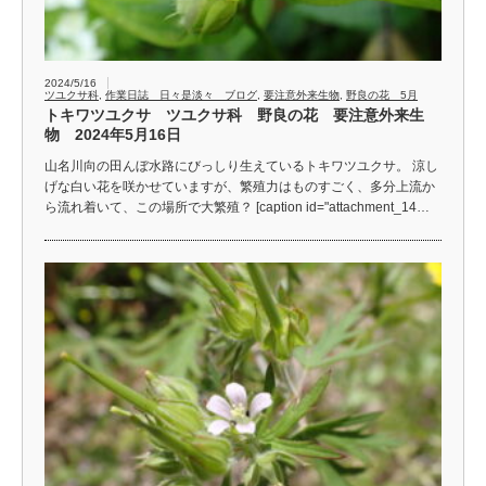
2024/5/16
ツユクサ科
,
作業日誌 日々是淡々 ブログ
,
要注意外来生物
,
野良の花 5月
トキワツユクサ ツユクサ科 野良の花 要注意外来生
物 2024年5月16日
山名川向の田んぼ水路にびっしり生えているトキワツユクサ。 涼し
げな白い花を咲かせていますが、繁殖力はものすごく、多分上流か
ら流れ着いて、この場所で大繁殖？ [caption id="attachment_14…