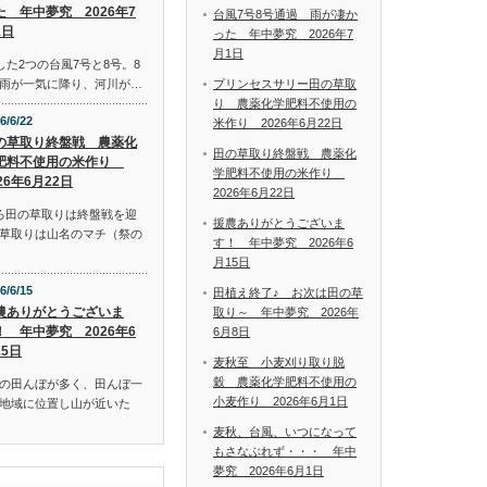
た 年中夢究 2026年7
台風7号8号通過 雨が凄か
1日
った 年中夢究 2026年7
月1日
した2つの台風7号と8号。8
プリンセスサリー田の草取
雨が一気に降り、河川が…
り 農薬化学肥料不使用の
6/6/22
米作り 2026年6月22日
の草取り終盤戦 農薬化
田の草取り終盤戦 農薬化
肥料不使用の米作り
学肥料不使用の米作り
26年6月22日
2026年6月22日
ろ田の草取りは終盤戦を迎
援農ありがとうございま
草取りは山名のマチ（祭の
す！ 年中夢究 2026年6
月15日
6/6/15
田植え終了♪ お次は田の草
農ありがとうございま
取り～ 年中夢究 2026年
！ 年中夢究 2026年6
6月8日
15日
麦秋至 小麦刈り取り脱
穀 農薬化学肥料不使用の
の田んぼが多く、田んぼ一
小麦作り 2026年6月1日
地域に位置し山が近いた
麦秋、台風、いつになって
もさなぶれず・・・ 年中
夢究 2026年6月1日