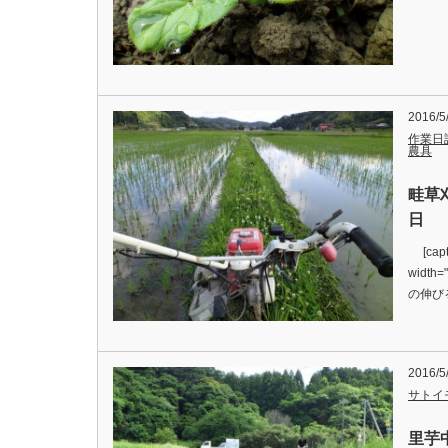
2016/5
作業日
農具
畦草
日
[capti
width
の伸び
2016/5
サトイ
里芋