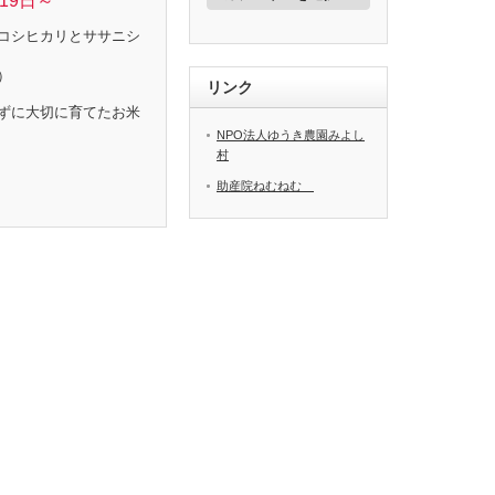
19日～
ゴ
リ
コシヒカリとササニシ
ー
）
リンク
ずに大切に育てたお米
NPO法人ゆうき農園みよし
村
助産院ねむねむ