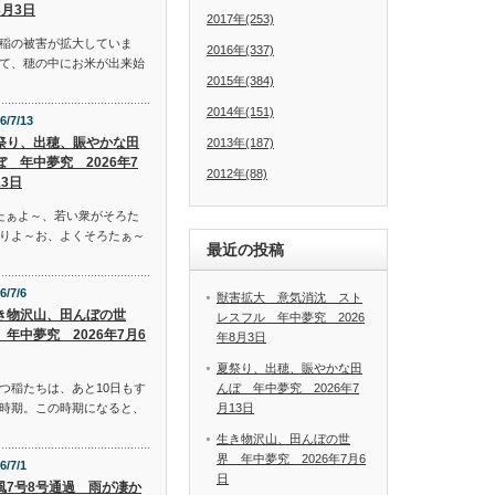
8月3日
2017年(253)
稲の被害が拡大していま
2016年(337)
て、穂の中にお米が出来始
2015年(384)
2014年(151)
6/7/13
祭り、出穂、賑やかな田
2013年(187)
ぼ 年中夢究 2026年7
2012年(88)
13日
たぁよ～、若い衆がそろた
りよ～お、よくそろたぁ～
最近の投稿
6/7/6
獣害拡大 意気消沈 スト
き物沢山、田んぼの世
レスフル 年中夢究 2026
 年中夢究 2026年7月6
年8月3日
夏祭り、出穂、賑やかな田
んぼ 年中夢究 2026年7
つ稲たちは、あと10日もす
月13日
時期。この時期になると、
生き物沢山、田んぼの世
界 年中夢究 2026年7月6
6/7/1
日
風7号8号通過 雨が凄か