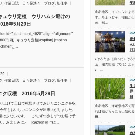
年
リ
,
作業日誌 日々是淡々 ブログ
,
畑仕事
山名地区、イノシシによる
キュウリ定植 ウリハムシ避けの
す。ちょうど今、稲穂が出
め、指…
016年5月29日
202
on id="attachment_4925" align="alignnone"
夏
"800"] 四川キュウリ定植[/caption] [caption
ん
tachment_…
月
♪そろたぁ（揃った）そろ
ぁ、稲の出穂（でほ）よぉ
♪ …
/29
202
ク
,
作業日誌 日々是淡々 ブログ
,
畑仕事
生
界
ク収穫 2016年5月29日
日
げて天日で乾燥させておいたニンニクを収
山名地区、海老敷地区で育
今年もおいしいニンニクが出来上がりました。
れば穂がちらほら出始める
量は少ないです。 少しずつ少しずつお届け予
田…
。お楽しみに♪ [caption id="att…
202
台