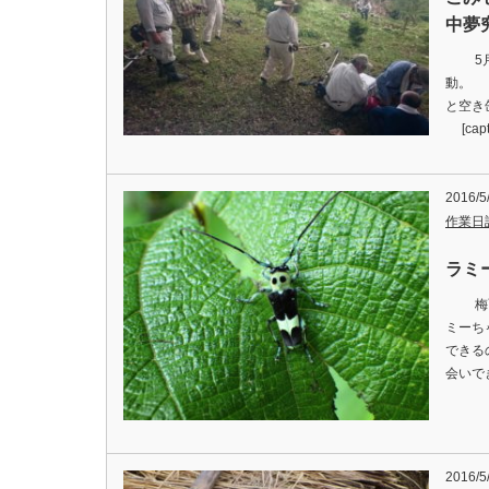
中夢究
5月最
動。 
と空き
[capti
2016/5
作業日
ラミー
梅雨入
ミーち
できる
会いでき
2016/5