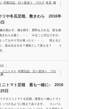
リ
,
作業日誌 日々是淡々 ブログ
,
冬瓜
,
畑
ウリや冬瓜定植、敷きわら 2016年
5日
動かす、畑を耕す、肥料を入れる、苗を植
敷きわらを敷く・・・ やること沢山ですが、
よってもやり方が違ったり・・・。 覚えると
り、染み込ませる？感覚として覚える？ イ
四…
/25
、ミニトマト
,
作業日誌 日々是淡々 ブロ
仕事
ミニトマト定植 葱も一緒に♪ 2016
25日
ロミニトマトを定植。葱苗も一緒にトマト
くっつけるように植えてあります。 コンパニ