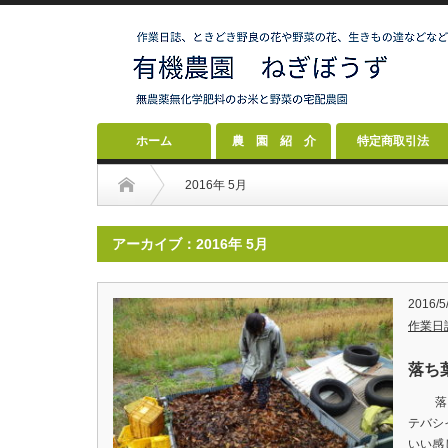
ホーム
農 園 紹 介
特定商取引法
2016年 5月
アーカイブ：2016年 5月
2016/5
作業日
落ち葉
落ち
テバシ
いい感じ