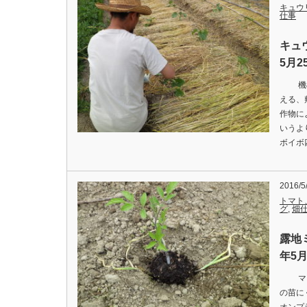
キュウ
仕事
キュ
5月2
機械を
える、
作物に
いうよ
ボイボ
2016/5
トマト
グ
,
畑
露地
年5月
マイク
の苗に