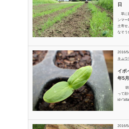
日
草に覆
ンマー
土寄せ
なそうだん
2016/5
キュウ
イボ
年5月
胡瓜の
って顔を
id="at
2016/5