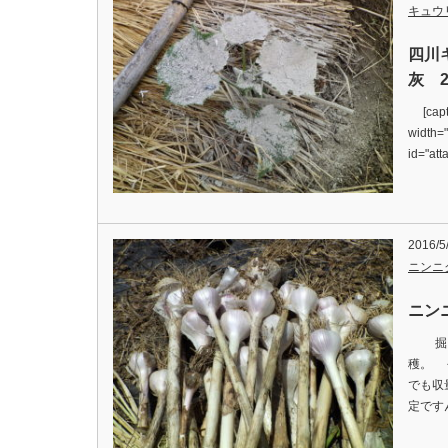
キュウ
四川
灰 2
[capti
width=
id="at
2016/5
ニンニ
ニンニ
掘り上
穫。 
でも収
定ですん