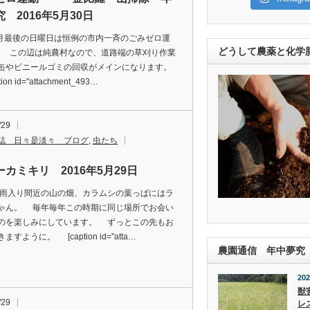
 2016年5月30日
後の日曜日は恒例の市内一斉のごみゼロ運
どうして農薬と化学
この辺は純農村なので、道路端の草刈り作業
缶やビニールゴミの回収がメインになります。
on id="attachment_493…
/29
誌 日々是淡々 ブログ
,
虫たち
カミキリ 2016年5月29日
り間近の山の畑、カラムシの葉っぱにはラ
ゃん。 毎年毎年この時期に同じ場所でお会い
のを楽しみにしています。 ずっとこの先もお
ますように。 [caption id="atta…
農園通信 年中夢究
202
獣
/29
レ