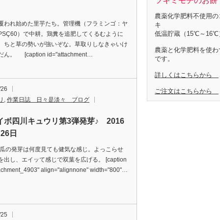
ツキミモチのお餅 
農薬化学肥料不使用の
われ始めた里芋たち。管理機（フラミンゴ：ヤ
キ
低温貯蔵（15℃～16℃
PSÇ60）で中耕。鶏糞を追肥してくるむように
。ちと草の勢いが強いぞな。草取りしなきゃいけ
農薬と化学肥料を使わ
。 [caption id="attachment…
です。
詳しくはこちらから
/26
ご注文はこちらから
リ
,
作業日誌 日々是淡々 ブログ
イボ四川キュウリ第3弾発芽♪ 2016
26日
発芽は何度見ても健気な感じ。よっこらせ
出し、エイッて感じで双葉を広げる。 [caption
tachment_4903" align="alignnone" width="800"…
/25