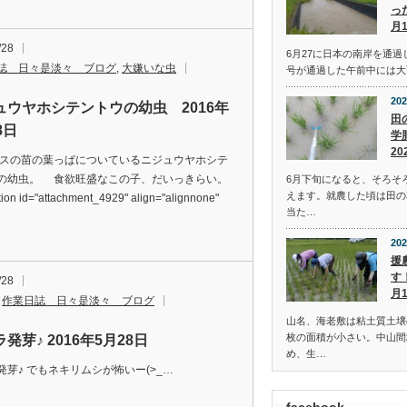
っ
月
/28
6月27に日本の南岸を通過
誌 日々是淡々 ブログ
,
大嫌いな虫
号が通過した午前中には大
202
ュウヤホシテントウの幼虫 2016年
田
8日
学
20
苗の葉っぱについているニジュウヤホシテ
の幼虫。 食欲旺盛なこの子、だいっきらい。
6月下旬になると、そろそ
えます。就農した頃は田の
on id="attachment_4929" align="alignnone"
当た…
…
202
援
す
/28
月
,
作業日誌 日々是淡々 ブログ
山名、海老敷は粘土質土壌
枚の面積が小さい。中山間
発芽♪ 2016年5月28日
め、生…
発芽♪ でもネキリムシが怖いー(>_…
facebook