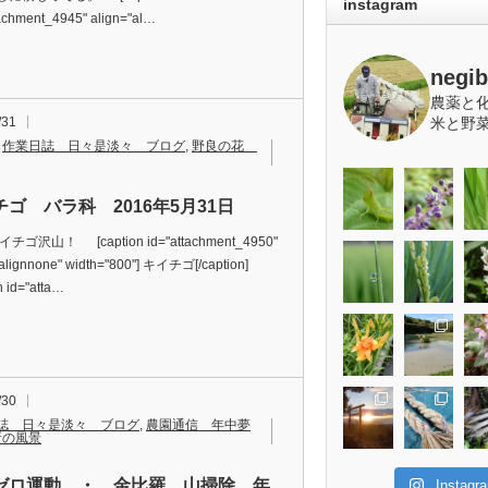
instagram
tachment_4945" align="al…
negi
農薬と
/31
米と野
,
作業日誌 日々是淡々 ブログ
,
野良の花
チゴ バラ科 2016年5月31日
山！ [caption id="attachment_4950"
"alignnone" width="800"] キイチゴ[/caption]
n id="atta…
/30
誌 日々是淡々 ブログ
,
農園通信 年中夢
所の風景
ゼロ運動 ・ 金比羅 山掃除 年
Insta