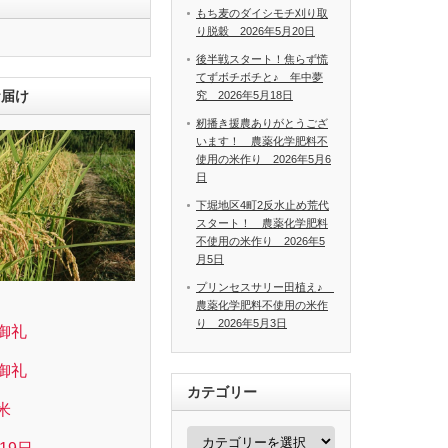
もち麦のダイシモチ刈り取
り脱穀 2026年5月20日
後半戦スタート！焦らず慌
てずボチボチと♪ 年中夢
お届け
究 2026年5月18日
籾播き援農ありがとうござ
います！ 農薬化学肥料不
使用の米作り 2026年5月6
日
下堀地区4町2反水止め荒代
スタート！ 農薬化学肥料
不使用の米作り 2026年5
月5日
プリンセスサリー田植え♪
農薬化学肥料不使用の米作
り 2026年5月3日
御礼
御礼
カテゴリー
米
カ
テ