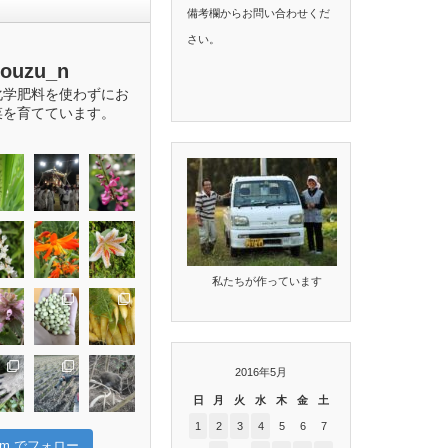
備考欄からお問い合わせくだ
さい。
bouzu_n
化学肥料を使わずにお
菜を育てています。
私たちが作っています
2016年5月
日
月
火
水
木
金
土
1
2
3
4
5
6
7
gram でフォロー