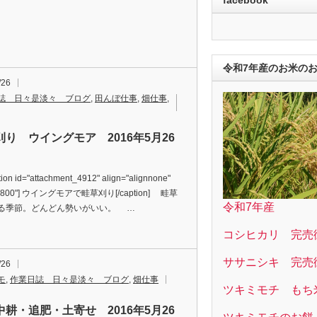
令和7年産のお米の
/26
誌 日々是淡々 ブログ
,
田んぼ仕事
,
畑仕事
,
刈り ウイングモア 2016年5月26
on id="attachment_4912" align="alignnone"
="800"] ウイングモアで畦草刈り[/caption] 畦草
令和7年産
る季節。どんどん勢いがいい。 …
コシヒカリ 完売
ササニシキ 完売
/26
モ
,
作業日誌 日々是淡々 ブログ
,
畑仕事
ツキミモチ もち
中耕・追肥・土寄せ 2016年5月26