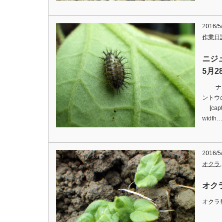
2016/5
作業日
ニジ
5月2
ナスの
ントウ
[capti
width
2016/5
オクラ
オクラ
オクラ