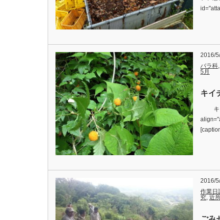
id="at
2016/5
バラ科
5月
キイ
キイチゴ沢
align=
[captio
2016/5
作業日
究
,
近
ごみ