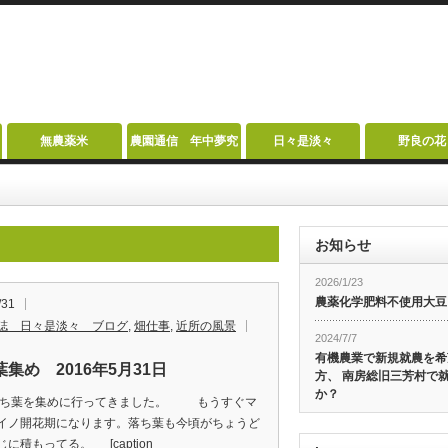
無農薬米
農園通信 年中夢究
日々是淡々
野良の花
お知らせ
2026/1/23
農薬化学肥料不使用大豆
/31
誌 日々是淡々 ブログ
,
畑仕事
,
近所の風景
2024/7/7
有機農業で新規就農を希
集め 2016年5月31日
方、 南房総旧三芳村で
か？
葉を集めに行ってきました。 もうすぐマ
イノ開花期になります。落ち葉も今頃がちょうど
に積もってる。 [caption