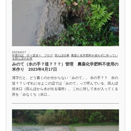
2023/4/17
作業日誌 日々是淡々 ブログ
,
田んぼ仕事
,
農薬と化学肥料を使わずに作ってい
る田んぼのお米
みのて（水の手？堤？？？）管理 農薬化学肥料不使用の
米作り 2023年4月17日
漢字だと、どう書くのか分からない「みのて」。 水の手？？ 水の
堤？？ いずれにせよこの辺では「みのて」って呼んでいる、田んぼ
排水口（田んぼから水が出る場所）。 これに対して水が入ってくる
所を「みなくち（水口…