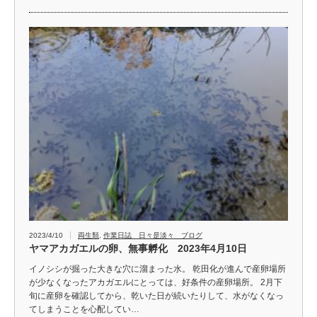
2023/4/10
両生類
,
作業日誌 日々是淡々 ブログ
ヤマアカガエルの卵、無事孵化 2023年4月10日
イノシシが掘った大きな穴に溜まった水。 乾田化が進んで産卵場所
が少なくなったアカガエルにとっては、好条件の産卵場所。 2月下
旬に産卵を確認してから、乾いた日が続いたりして、水がなくなっ
てしまうことを心配してい…