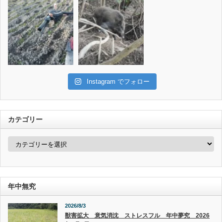
Instagram でフォロー
カテゴリー
カ
テ
ゴ
リ
ー
年中無究
2026/8/3
獣害拡大 意気消沈 ストレスフル 年中夢究 2026