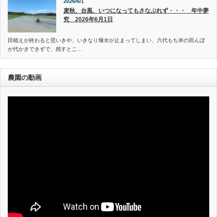
2026/6/1
麦秋、台風、いつになってもさなぶれず・・・ 年中夢
究 2026年6月1日
田植えが終わると思いきや、いきなり堰水が止まってしまい、六代もち米の田んぼ
が代かきできずで、残すとこ…
農園の動画