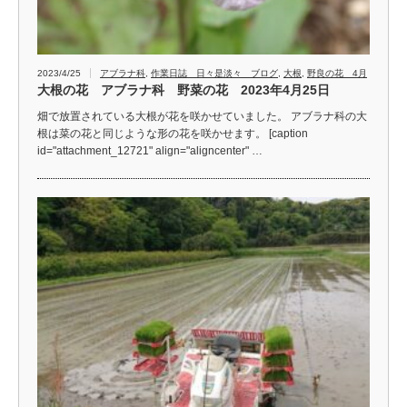
2023/4/25
アブラナ科
,
作業日誌 日々是淡々 ブログ
,
大根
,
野良の花 4月
大根の花 アブラナ科 野菜の花 2023年4月25日
畑で放置されている大根が花を咲かせていました。 アブラナ科の大
根は菜の花と同じような形の花を咲かせます。 [caption
id="attachment_12721" align="aligncenter" …