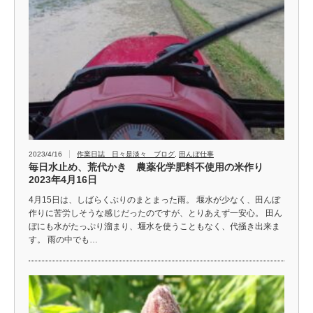
2023/4/16
作業日誌 日々是淡々 ブログ
,
田んぼ仕事
毎日水止め、荒代かき 農薬化学肥料不使用の米作り
2023年4月16日
4月15日は、しばらくぶりのまとまった雨。 堰水が少なく、田んぼ
作りに苦労しそうな感じだったのですが、とりあえず一安心。 田ん
ぼにも水がたっぷり溜まり、堰水を使うこともなく、代掻き出来ま
す。 雨の中でも…