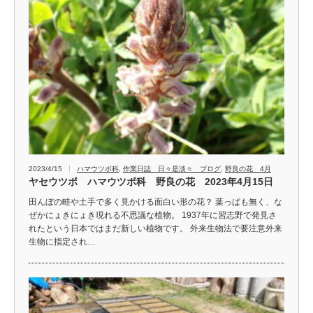
2023/4/15
ハマウツボ科
,
作業日誌 日々是淡々 ブログ
,
野良の花 4月
ヤセウツボ ハマウツボ科 野良の花 2023年4月15日
田んぼの畦や土手で多く見かける面白い形の花？ 葉っぱも無く、な
ぜかにょきにょき現れる不思議な植物。 1937年に習志野で発見さ
れたという日本ではまだ新しい植物です。 外来生物法で要注意外来
生物に指定され…