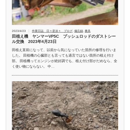
2023/4/23
作業日誌 日々是淡々 ブログ
,
備忘録
,
農具
田植え機 ヤンマーVP5C プッシュロッドのダストシー
ル交換 2023年4月23日
田植え直前になって、以前から気になっていた箇所の修理を行いま
した。 田植機の心臓部とも言っても過言ではない箇所の植え付け
部。 田植機ってエンジンが絶好調でも、植え付け部がだめなら、全
く使い物にならない。 中…