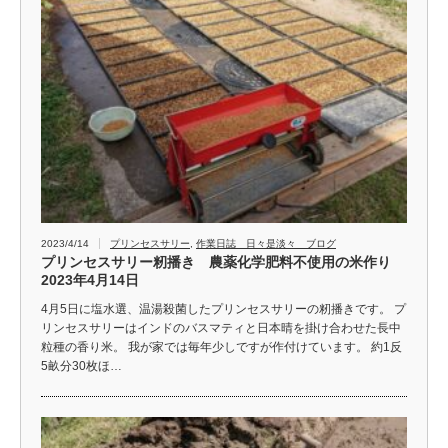
2023/4/14
プリンセスサリー
,
作業日誌 日々是淡々 ブログ
プリンセスサリー籾播き 農薬化学肥料不使用の米作り
2023年4月14日
4月5日に塩水選、温湯殺菌したプリンセスサリーの籾播きです。 プ
リンセスサリーはインドのバスマティと日本晴を掛け合わせた長中
粒種の香り米。 我が家では毎年少しですが作付けています。 約1反
5畝分30枚ほ…