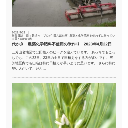
2023/4/21
作業日誌 日々是淡々 ブログ
,
田んぼ仕事
,
農薬と化学肥料を使わずに作ってい
る田んぼのお米
代かき 農薬化学肥料不使用の米作り 2023年4月22日
三芳山名地区では田植えのピークを迎えています。 あっちでもこっ
ちでも、この22日、23日の土日で田植えをする方が多いです。 三
芳地区内でも山名は特に田植えが早いように思います。 さらに特に
早い人がいて、だん…