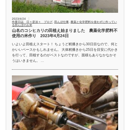
2023/4/24
作業日誌 日々是淡々 ブログ
,
田んぼ仕事
,
農薬と化学肥料を使わずに作ってい
る田んぼのお米
山名のコシヒカリの田植え始まりました 農薬化学肥料不
使用の米作り 2023年4月24日
いよいよ田植えスタート！ ちょうど籾播きから30日目なので、何と
かいいペースかもしれません。 大体籾播きから25日を目安に代かき
を行って、田植するのがベストなのですが、面積もありなかなかそ
うはいきません。 …