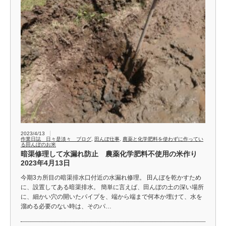
2023/4/13
作業日誌 日々是淡々 ブログ
,
田んぼ仕事
,
農薬と化学肥料を使わずに作ってい
る田んぼのお米
暗渠修理して水漏れ防止 農薬化学肥料不使用の米作り
2023年4月13日
今期3カ所目の暗渠排水口付近の水漏れ修理。 田んぼを乾かすため
に、設置してある暗渠排水。 簡単に言えば、田んぼの土の深い場所
に、細かい穴の開いたパイプを、端から端まで何本か埋けて、水を
溜める必要のない時は、そのパ…