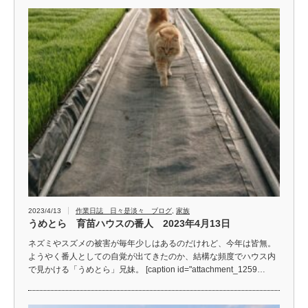
2023/4/13
作業日誌 日々是淡々 ブログ
,
家族
うめとら 育苗ハウスの番人 2023年4月13日
ネズミやスズメの被害が毎年少しはあるのだけれど、今年は皆無。
ようやく番人としての自覚が出てきたのか、結構な頻度でハウス内
で見かける「うめとら」兄妹。 [caption id="attachment_1259…