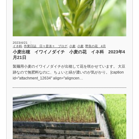
2023/4/21
イネ科
,
作業日誌 日々是淡々 ブログ
,
小麦
,
小麦
,
野良の花 4月
小麦出穂 イワイノダイチ 小麦の花 イネ科 2023年4
月21日
製麺用小麦のイワイノダイチが出穂して花を咲かせています。 大豆
跡なので無肥料なのに、ちょいと緑が濃いのが気がかり。 [caption
id="attachment_12634" align="aligncen…