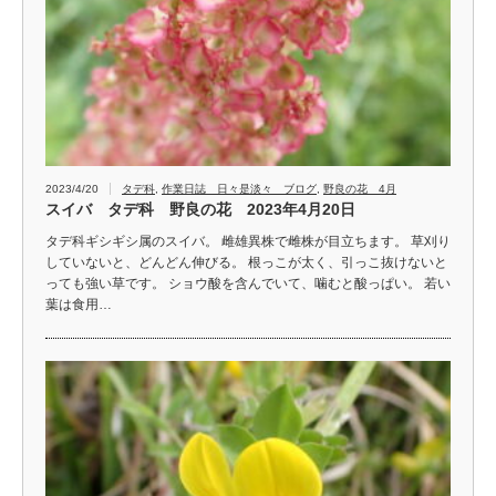
2023/4/20
タデ科
,
作業日誌 日々是淡々 ブログ
,
野良の花 4月
スイバ タデ科 野良の花 2023年4月20日
タデ科ギシギシ属のスイバ。 雌雄異株で雌株が目立ちます。 草刈り
していないと、どんどん伸びる。 根っこが太く、引っこ抜けないと
っても強い草です。 ショウ酸を含んでいて、噛むと酸っぱい。 若い
葉は食用…