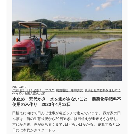
2023/4/12
作業日誌 日々是淡々 ブログ
,
農園通信 年中夢究
,
農薬と化学肥料を使わずに
作っている田んぼのお米
水止め・荒代かき 水を逃がさないこと 農薬化学肥料不
使用の米作り 2023年4月12日
田植えに向けて田んぼ仕事が急ピッチで進んでいます。 我が家の田
んぼは、苗の生育状況から20日過ぎには田植えが出来そうな感じ。
本代かき後、泥が落ち着くまで5日ぐらいはかかる。 逆算すると15
日には本代かきスタートっ…