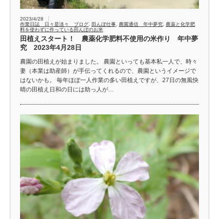
2023/4/28
作業日誌 日々是淡々 ブログ
,
田んぼ仕事
,
農園通信 年中夢究
,
農薬と化学肥
料を使わずに作っている田んぼのお米
田植えスタート！ 農薬化学肥料不使用の米作り 年中夢
究 2023年4月28日
農園の田植えが始まりました。 農園といっても基本私一人で、時々
妻（本業は助産師）が手伝ってくれるので、農園というイメージで
はないかも。 毎年ほぼ一人作業の多い田植えですが、27日の無風快
晴の田植え日和の日には助っ人が…