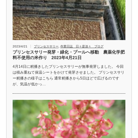
2023/4/21
プリンセスサリー
,
作業日誌 日々是淡々 ブログ
プリンセスサリー発芽・緑化・プールへ移動 農薬化学肥
料不使用の米作り 2023年4月21日
4月14日に籾播きしたプリンセスサリーが無事発芽しました。 今回
は積み重ねて保温シートをかけて発芽させました。 プリンセスサリ
ー籾播きの様子はこちら 通常籾播きから5日ほどで広げるのです
が、気温が低かっ…