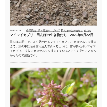
2023/4/23
作業日誌 日々是淡々 ブログ
,
田んぼの生き物たち
,
虫たち
マイマイカブリ 田んぼの生き物たち 2023年4月22日
田んぼの周りで、よく見かけるマイマイカブリ。 カタツムリを捕ま
えて、殻の中に頭を突っ込んで食べるように、首が長く細いマイマ
イカブリ。 実際にカタツムリを捕まえているところを見たことがな
かったので感動です。 …