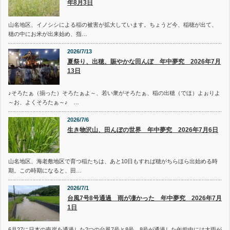
年8月3日
山名地区、イノシシによる稲の被害が拡大しています。ちょうど今、稲穂が出て、
穂の中にお米が出来始め、指…
2026/7/13
夏祭り、出穂、賑やかな田んぼ 年中夢究 2026年7月
13日
♪そろたぁ（揃った）そろたぁよ～、若い衆がそろたぁ、稲の出穂（でほ）よぉりよ
～お、よくそろたぁ～♪ …
2026/7/6
生き物沢山、田んぼの世界 年中夢究 2026年7月6日
山名地区、海老敷地区で育つ稲たちは、あと10日もすれば穂がちらほら出始める時
期。この時期になると、田…
2026/7/1
台風7号8号通過 雨が凄かった 年中夢究 2026年7月
1日
6月27に日本の南岸を通過した2つの台風7号と8号。8号が通過した午前中には大雨が