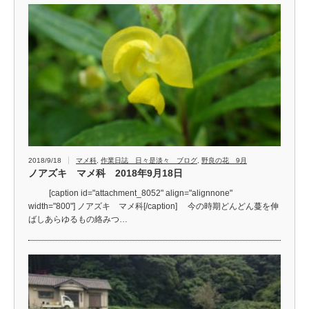
2018/9/18
マメ科
,
作業日誌 日々是淡々 ブログ
,
野良の花 9月
ノアズキ マメ科 2018年9月18日
[caption id="attachment_8052" align="alignnone"
width="800"] ノアズキ マメ科[/caption] 今の時期どんどん蔓を伸
ばしあらゆるもの絡みつ…