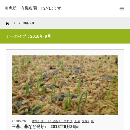
南房総 有機農園 ねぎぼうず
Home
2018年 9月
アーカイブ：2018年 9月
2018/9/26
作業日誌 日々是淡々 ブログ
,
玉葱
,
発芽♪
,
葱
玉葱、葱など発芽♪ 2018年9月26日