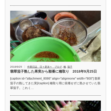
2018/9/25
作業日誌 日々是淡々 ブログ
,
種
,
茄子
翡翠茄子熟した果実から順番に種取り 2018年9月25日
[caption id="attachment_8086" align="alignnone" width="800"] 翡翠
茄子の熟してきた実[/caption] 種取り用に収穫せずに熟させていた翡
翠茄子。これく…