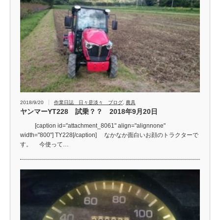
2018/9/20
作業日誌 日々是淡々 ブログ
,
農具
ヤンマーYT228 試乗？？ 2018年9月20日
[caption id="attachment_8061" align="alignnone"
width="800"] TY228[/caption] なかなか面白いお顔のトラクターで
す。 今使って…