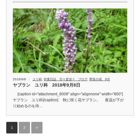
2018/9/8
ユリ科
,
作業日誌 日々是淡々 ブログ
,
野良の花 9月
ヤブラン ユリ科 2018年9月8日
[caption id="attachment_8009" align="alignnone" width="800"]
ヤブラン ユリ科[/caption] 秋に咲く花ヤブラン。 夜温が下が
り始めるのを待…
1
2
»