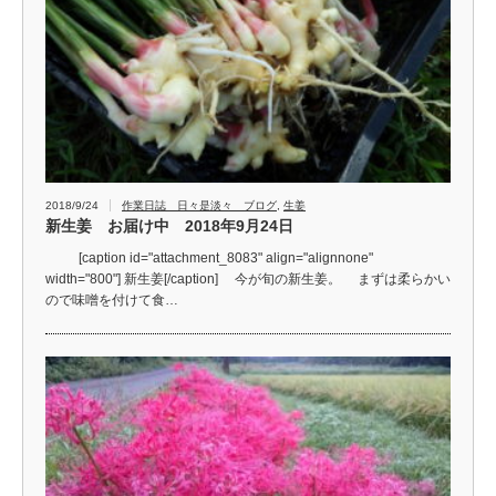
2018/9/24
作業日誌 日々是淡々 ブログ
,
生姜
新生姜 お届け中 2018年9月24日
[caption id="attachment_8083" align="alignnone"
width="800"] 新生姜[/caption] 今が旬の新生姜。 まずは柔らかい
ので味噌を付けて食…