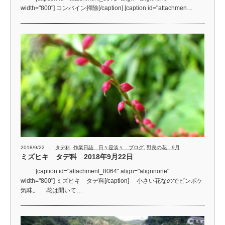
width="800"] コンバイン掃除[/caption] [caption id="attachmen…
2018/9/22
タデ科
,
作業日誌 日々是淡々 ブログ
,
野良の花 9月
ミズヒキ タデ科 2018年9月22日
[caption id="attachment_8064" align="alignnone"
width="800"] ミズヒキ タデ科[/caption] 小さい花なのでピンボケ
気味。 花は開いて…