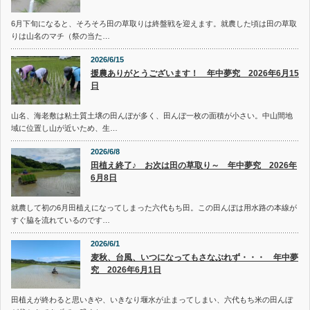
6月下旬になると、そろそろ田の草取りは終盤戦を迎えます。就農した頃は田の草取
りは山名のマチ（祭の当た…
2026/6/15
援農ありがとうございます！ 年中夢究 2026年6月15
日
山名、海老敷は粘土質土壌の田んぼが多く、田んぼ一枚の面積が小さい。中山間地
域に位置し山が近いため、生…
2026/6/8
田植え終了♪ お次は田の草取り～ 年中夢究 2026年
6月8日
就農して初の6月田植えになってしまった六代もち田。この田んぼは用水路の本線が
すぐ脇を流れているのです…
2026/6/1
麦秋、台風、いつになってもさなぶれず・・・ 年中夢
究 2026年6月1日
田植えが終わると思いきや、いきなり堰水が止まってしまい、六代もち米の田んぼ