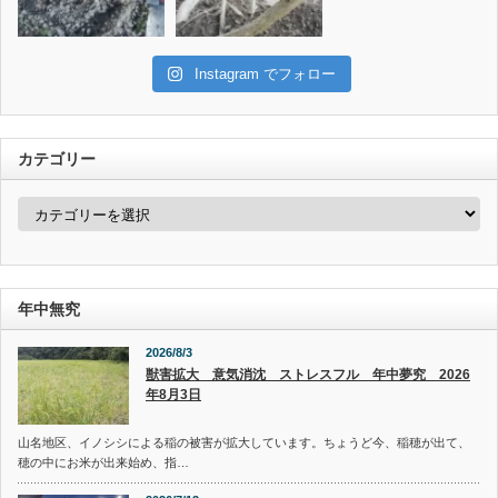
Instagram でフォロー
カテゴリー
カ
テ
ゴ
リ
ー
年中無究
2026/8/3
獣害拡大 意気消沈 ストレスフル 年中夢究 2026
年8月3日
山名地区、イノシシによる稲の被害が拡大しています。ちょうど今、稲穂が出て、
穂の中にお米が出来始め、指…