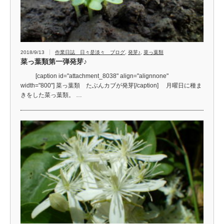
2018/9/13
作業日誌 日々是淡々 ブログ
,
発芽♪
,
菜っ葉類
菜っ葉類第一弾発芽♪
[caption id="attachment_8038" align="alignnone"
width="800"] 菜っ葉類 たぶんカブが発芽[/caption] 月曜日に種ま
きをした菜っ葉類。 …