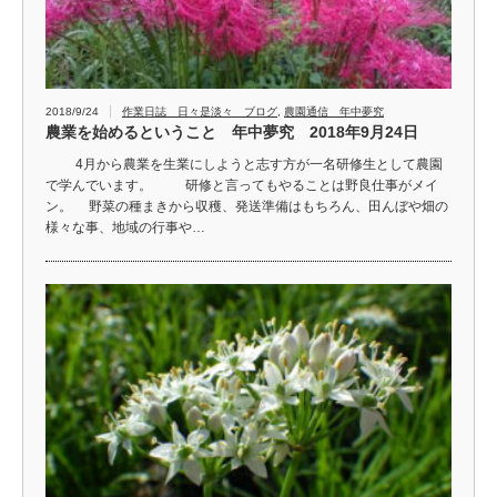
2018/9/24
作業日誌 日々是淡々 ブログ
,
農園通信 年中夢究
農業を始めるということ 年中夢究 2018年9月24日
4月から農業を生業にしようと志す方が一名研修生として農園
で学んでいます。 研修と言ってもやることは野良仕事がメイ
ン。 野菜の種まきから収穫、発送準備はもちろん、田んぼや畑の
様々な事、地域の行事や…