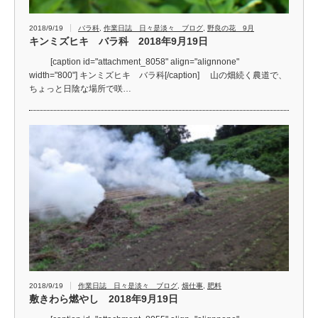
2018/9/19
バラ科
,
作業日誌 日々是淡々 ブログ
,
野良の花 9月
キンミズヒキ バラ科 2018年9月19日
[caption id="attachment_8058" align="alignnone"
width="800"] キンミズヒキ バラ科[/caption] 山の畑続く農道で、
ちょっと日陰な場所で咲…
2018/9/19
作業日誌 日々是淡々 ブログ
,
畑仕事
,
肥料
敷きわら燃やし 2018年9月19日