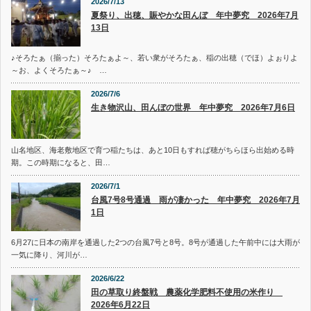
2026/7/13
夏祭り、出穂、賑やかな田んぼ 年中夢究 2026年7月
13日
♪そろたぁ（揃った）そろたぁよ～、若い衆がそろたぁ、稲の出穂（でほ）よぉりよ
～お、よくそろたぁ～♪ …
2026/7/6
生き物沢山、田んぼの世界 年中夢究 2026年7月6日
山名地区、海老敷地区で育つ稲たちは、あと10日もすれば穂がちらほら出始める時
期。この時期になると、田…
2026/7/1
台風7号8号通過 雨が凄かった 年中夢究 2026年7月
1日
6月27に日本の南岸を通過した2つの台風7号と8号。8号が通過した午前中には大雨が
一気に降り、河川が…
2026/6/22
田の草取り終盤戦 農薬化学肥料不使用の米作り
2026年6月22日