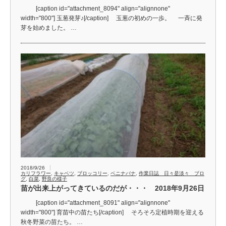
[caption id="attachment_8094" align="alignnone"
width="800"] 玉葱発芽♪[/caption] 玉葱の初めの一歩。 一斉に発
芽を始めました。 …
2018/9/26
カリフラワー
,
キャベツ
,
ブロッコリー
,
ベニナバナ
,
作業日誌 日々是淡々 ブロ
グ
,
白菜
,
野良の様子
苗が出来上がってきているのだが・・・ 2018年9月26日
[caption id="attachment_8091" align="alignnone"
width="800"] 育苗中の苗たち[/caption] そろそろ定植時期を迎える
秋冬野菜の苗たち。 …