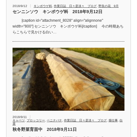
2018/9/12
キンポウゲ科
,
作業日誌 日々是淡々 ブログ
,
野良の花 9月
センニンソウ キンポウゲ科 2018年9月12日
[caption id="attachment_8028" align="alignnone"
width="800"] センニンソウ キンポウゲ科[/caption] 今の時期あち
らこちらで見かける白い…
2018/9/11
キャベツ
,
ブロッコリー
,
ベニナバナ
,
作業日誌 日々是淡々 ブログ
,
畑仕事
,
白
菜
秋冬野菜育苗中 2018年9月11日