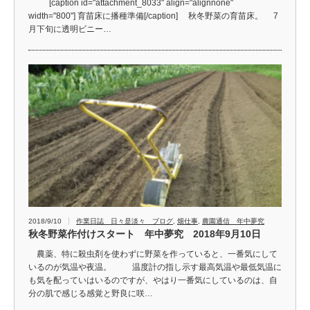
[caption id="attachment_8033" align="alignnone"
width="800"] 育苗床に播種準備[/caption] 秋冬野菜の育苗床。 7
月下旬に透明ビニー…
2018/9/10
作業日誌 日々是淡々 ブログ
,
畑仕事
,
農園通信 年中夢究
秋冬野菜作付けスタート 年中夢究 2018年9月10日
農薬、特に殺虫剤を使わずに野菜を作っていると、一番気にして
いるのが気温や夜温。 温度計の指し示す最高気温や最低気温に
も気を配っていはいるのですが、やはり一番気にしているのは、自
分の肌で感じる感覚と野良に咲…