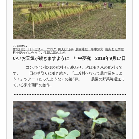
2018/9/17
作業日誌 日々是淡々 ブログ
,
田んぼ仕事
,
農園通信 年中夢究
,
農薬と化学肥
料を使わずに作っている田んぼのお米
いいお天気が続きますように 年中夢究 2018年9月17日
コンバイン収穫の稲刈りが終わり、次はモチ米の稲刈りで
す。 田の草取りに引き続き、「三芳村へ行って農作業をしよ
う！」ツアー（だったような）の第3弾。 農園の野菜毎週送っ
ている東京蒲田の創作…