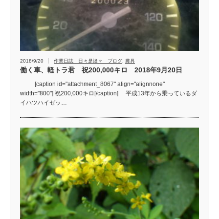
2018/9/20
作業日誌 日々是淡々 ブログ
,
農具
働く車、軽トラ君 祝200,000キロ 2018年9月20日
[caption id="attachment_8067" align="alignnone"
width="800"] 祝200,000キロ[/caption] 平成13年から乗っているダ
イハツハイゼッ…