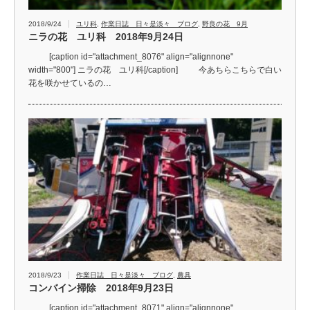
2018/9/24
ユリ科
,
作業日誌 日々是淡々 ブログ
,
野良の花 9月
ニラの花 ユリ科 2018年9月24日
[caption id="attachment_8076" align="alignnone"
width="800"] ニラの花 ユリ科[/caption] 今あちらこちらで白い
花を咲かせているの…
2018/9/23
作業日誌 日々是淡々 ブログ
,
農具
コンバイン掃除 2018年9月23日
[caption id="attachment_8071" align="alignnone"