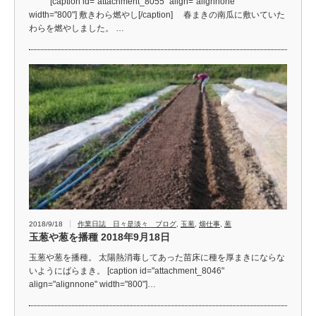
[caption id="attachment_8055" align="alignnone"
width="800"] 敷きわら燃やし[/caption] 春まきの南瓜に敷いていた
わらを燃やしました。 …
2018/9/18
作業日誌 日々是淡々 ブログ
,
玉葱
,
畑仕事
,
葱
玉葱や葱を播種 2018年9月18日
玉葱や葱を播種。 太陽熱消毒してあった苗床に種を厚まきにならな
いようにばらまき。 [caption id="attachment_8046"
align="alignnone" width="800"]…