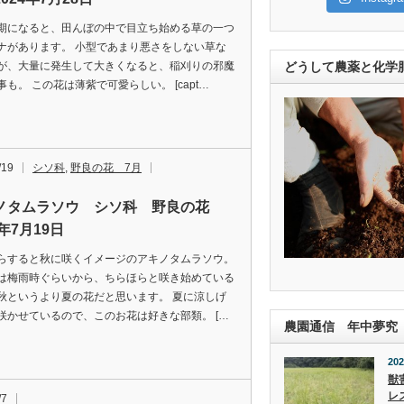
期になると、田んぼの中で目立ち始める草の一つ
ナがあります。 小型であまり悪さをしない草な
どうして農薬と化学
が、大量に発生して大きくなると、稲刈りの邪魔
事も。 この花は薄紫で可愛らしい。 [capt…
/19
シソ科
,
野良の花 7月
ノタムラソウ シソ科 野良の花
4年7月19日
らすると秋に咲くイメージのアキノタムラソウ。
は梅雨時ぐらいから、ちらほらと咲き始めている
秋というより夏の花だと思います。 夏に涼しげ
咲かせているので、このお花は好きな部類。 […
農園通信 年中夢究
202
獣
レ
/7