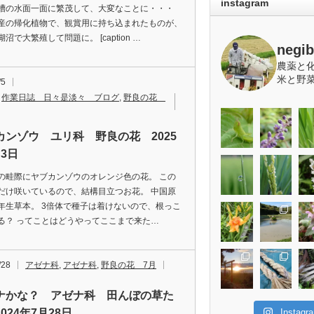
instagram
槽の水面一面に繁茂して、大変なことに・・・
産の帰化植物で、観賞用に持ち込まれたものが、
沼で大繁殖して問題に。 [caption …
negi
農薬と
米と野
/5
,
作業日誌 日々是淡々 ブログ
,
野良の花
カンゾウ ユリ科 野良の花 2025
3日
の畦際にヤブカンゾウのオレンジ色の花。 この
だけ咲いているので、結構目立つお花。 中国原
年生草本。 3倍体で種子は着けないので、根っこ
る？ ってことはどうやってここまで来た…
/28
アゼナ科
,
アゼナ科
,
野良の花 7月
ナかな？ アゼナ科 田んぼの草た
Insta
024年7月28日