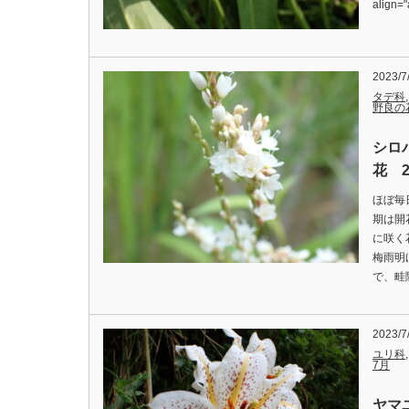
align=
2023/7
タデ科
野良の
シロ
花 2
ほぼ毎
期は開
に咲く
梅雨明
で、畦
2023/7
ユリ科
7月
ヤマ