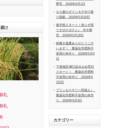
夢究 2026年6月1日
もち麦のダイシモチ刈り取
り脱穀 2026年5月20日
後半戦スタート！焦らず慌
お届け
てずボチボチと♪ 年中夢
究 2026年5月18日
籾播き援農ありがとうござ
います！ 農薬化学肥料不
使用の米作り 2026年5月6
日
下堀地区4町2反水止め荒代
スタート！ 農薬化学肥料
不使用の米作り 2026年5
月5日
プリンセスサリー田植え♪
御礼
農薬化学肥料不使用の米作
り 2026年5月3日
御礼
米
カテゴリー