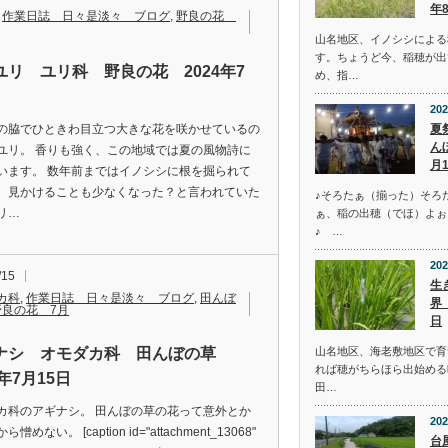
年
,
作業日誌 日々是淡々 ブログ
,
野良の花
山名地区、イノシシによる
す。ちょうど今、稲穂が出
ユリ ユリ科 野良の花 2024年7
め、指…
日
202
夏
の脇でひときわ目立つ大きな花を咲かせているの
ん
ユリ。 香りも強く、この地域では夏の風物詩に
月
います。 数年前まではイノシシに根を掘られて
、見かけることも少なくなった？と言われていた
♪そろたぁ（揃った）そろ
リ…
ぁ、稲の出穂（でほ）よぉ
♪ …
202
/15
生
カ科
,
作業日誌 日々是淡々 ブログ
,
田んぼ
界
野良の花 7月
日
山名地区、海老敷地区で育
ナシ オモダカ科 田んぼの草
れば穂がちらほら出始める
3年7月15日
田…
カ科のアギナシ。 田んぼの草の花って意外とか
202
憎めない。 [caption id="attachment_13068"
台