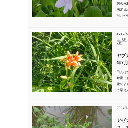
防火水
南米原
河川や湖
2025/7
ユリ科
7月
ヤブ
年7月
田んぼ
時期に
産の多
で増え
2024/7
アゼ
ち 2