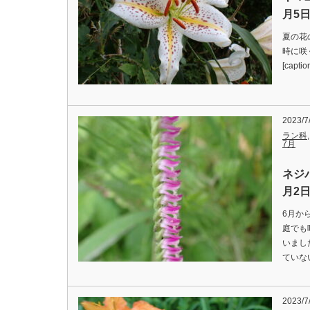
月5
夏の花
時に咲
[captio
2023/7
ラン科
7月
ネジ
月2
6月か
庭でも
いまし
ていな
2023/7