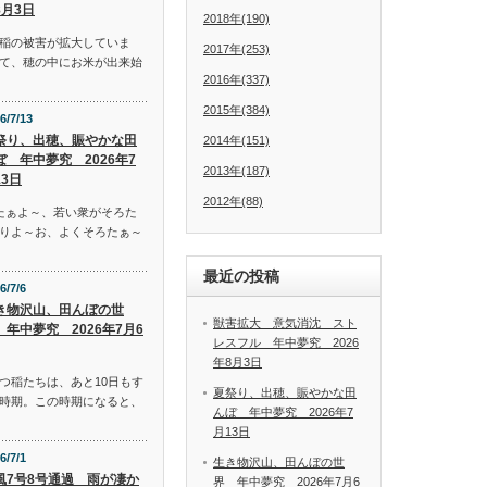
8月3日
2018年(190)
稲の被害が拡大していま
2017年(253)
て、穂の中にお米が出来始
2016年(337)
2015年(384)
6/7/13
祭り、出穂、賑やかな田
2014年(151)
ぼ 年中夢究 2026年7
2013年(187)
13日
2012年(88)
たぁよ～、若い衆がそろた
りよ～お、よくそろたぁ～
最近の投稿
6/7/6
き物沢山、田んぼの世
獣害拡大 意気消沈 スト
 年中夢究 2026年7月6
レスフル 年中夢究 2026
年8月3日
つ稲たちは、あと10日もす
夏祭り、出穂、賑やかな田
時期。この時期になると、
んぼ 年中夢究 2026年7
月13日
6/7/1
生き物沢山、田んぼの世
風7号8号通過 雨が凄か
界 年中夢究 2026年7月6