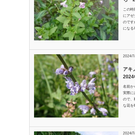
この時
にアゼ
のです
になる
2024/7
アキ
202
名前か
実際に
ので、
な花を
2024/7