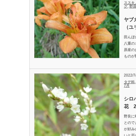
ススキ
グ
,
野
ヤブ
（ユ
田んぼ
八重の
原産の
ものが野
2022/7
タデ科
7月
シロ
花 2
野良に
とので
が好み
いと厄