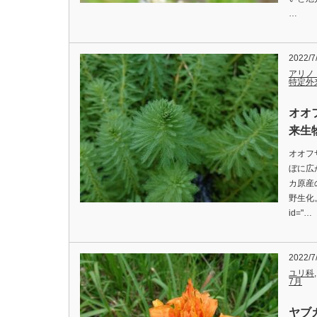
…
2022/7
アリノ
特定外
オオ
来生物
オオフ
ぼに広
カ原産
野生化。
id="…
2022/7
ユリ科
7月
ヤブ