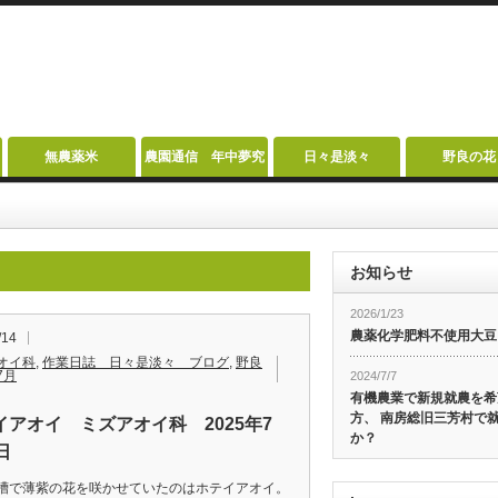
無農薬米
農園通信 年中夢究
日々是淡々
野良の花
お知らせ
2026/1/23
農薬化学肥料不使用大豆
/14
オイ科
,
作業日誌 日々是淡々 ブログ
,
野良
7月
2024/7/7
有機農業で新規就農を希
方、 南房総旧三芳村で
イアオイ ミズアオイ科 2025年7
か？
日
槽で薄紫の花を咲かせていたのはホテイアオイ。