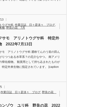
/13
トウグサ科
,
作業日誌 日々是淡々 ブログ
,
来種
,
野良の花 7月
フサモ アリノトウグサ科 特定外
 2022年7月13日
サモ アリノトウグサ科 通称てんのう前の田ん
がりつつある水草系？の厄介なやつ。 南アメリ
の帰化植物。 観賞用として持ち込まれたものが
特定外来生物に指定されています。 [caption
/5
,
作業日誌 日々是淡々 ブログ
,
野良の花
カンゾウ ユリ科 野良の花 2022