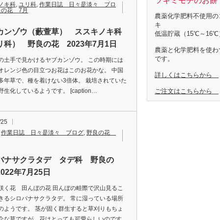
ツキミモチのお餅 
ノキ科
,
ユリ科
,
作業日誌 日々是淡々 ブロ
良の花 7月
農薬化学肥料不使用の
キ
カンゾウ（藪萱草） ススキノキ科
低温貯蔵（15℃～16℃
リ科） 野良の花 2023年7月1日
農薬と化学肥料を使わ
です。
の土手で見かけるヤブカンゾウ。 この時期には
オレンジ色の目立つお花はこのお花かな。 中国
詳しくはこちらから
多年草で、種を着けない3倍体。 栽培されていた
ご注文はこちらから
生化しているようです。 [caption…
/25
,
作業日誌 日々是淡々 ブログ
,
野良の花
バナサクラタデ タデ科 野良の
022年7月25日
咲く花 田んぼの花 田んぼの畦際で沢山見るこ
きるシロバナサクラタデ。 常に湿っている場所
のようです。 茎が固く群生すると草刈りもちょ
介な草ですが、花はとっても可愛らしいのです。