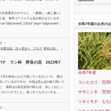
日
の代表選手のヤマユリ。 一番暑い（蒸し暑い）
く花。 毎年ゴージャスな花を咲かせています。
令和7年産のお米の
n id="attachment_13016" align="aligncenter"…
/2
,
作業日誌 日々是淡々 ブログ
,
野良の花
バナ ラン科 野良の花 2023年7
日
令和7年産
ら7月の初旬にかけて咲いているネジバナ。 家の
コシヒカリ 完売
咲いているのですが、今回は田んぼの畦で咲いて
た。 場所は山名五反田の田んぼ。 珍しくねじっ
ササニシキ 完売
いネジバナでした。 真っすぐなネジバナを…
ツキミモチ もち
/1