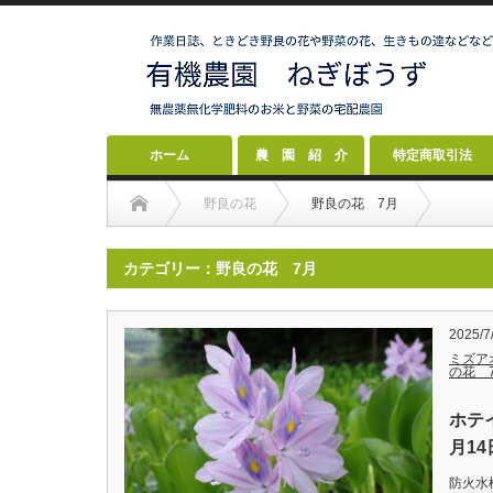
ホーム
農 園 紹 介
特定商取引法
野良の花
野良の花 7月
カテゴリー：野良の花 7月
2025/7
ミズア
の花 
ホテ
月14
防火水