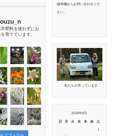
備考欄からお問い合わせくだ
さい。
bouzu_n
化学肥料を使わずにお
菜を育てています。
私たちが作っています
2026年8月
日
月
火
水
木
金
土
1
gram でフォロー