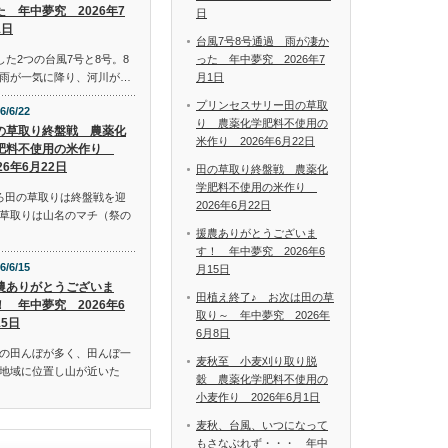
た 年中夢究 2026年7
日
1日
台風7号8号通過 雨が凄か
った 年中夢究 2026年7
した2つの台風7号と8号。8
月1日
雨が一気に降り、河川が…
プリンセスサリー田の草取
6/6/22
り 農薬化学肥料不使用の
の草取り終盤戦 農薬化
米作り 2026年6月22日
肥料不使用の米作り
26年6月22日
田の草取り終盤戦 農薬化
学肥料不使用の米作り
ろ田の草取りは終盤戦を迎
2026年6月22日
草取りは山名のマチ（祭の
援農ありがとうございま
す！ 年中夢究 2026年6
6/6/15
月15日
農ありがとうございま
田植え終了♪ お次は田の草
！ 年中夢究 2026年6
取り～ 年中夢究 2026年
15日
6月8日
の田んぼが多く、田んぼ一
麦秋至 小麦刈り取り脱
地域に位置し山が近いた
穀 農薬化学肥料不使用の
小麦作り 2026年6月1日
麦秋、台風、いつになって
もさなぶれず・・・ 年中