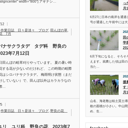
"aligncenter" width="800"] アギナシ…
っ
月
6月27に日本の南岸を通過
号が通過した午前中には大
/12
,
作業日誌 日々是淡々 ブログ
,
田んぼの草
,
202
花 7月
田
学
バナサクラタデ タデ科 野良の
20
023年7月12日
6月下旬になると、そろそ
えます。就農した頃は田の
日田んぼの畦草刈りやっています。 夏の暑い時
当た…
花する花が少ないのだけれど、 この時期の畦際
花はシロバナサクラタデ。 梅雨明け状態（まだ
202
けしていない）で、田んぼ以外はカラカラなの
援
際…
す
月
山名、海老敷は粘土質土壌
/5
枚の面積が小さい。中山間
,
作業日誌 日々是淡々 ブログ
,
野良の花
め、生…
ユリ ユリ科 野良の花 2023年7
facebook