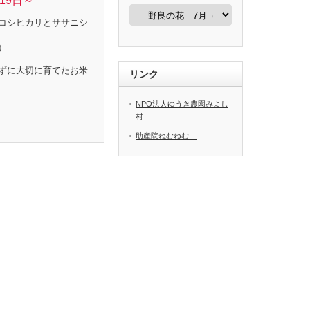
19日～
カ
テ
コシヒカリとササニシ
ゴ
リ
）
ー
ずに大切に育てたお米
リンク
NPO法人ゆうき農園みよし
村
助産院ねむねむ