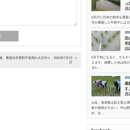
っ
月
6月27に日本の南岸を通過
号が通過した午前中には大
202
田
学
20
6月下旬になると、そろそ
種 農薬化学肥料不使用の大豆作り 2024年7月19
日
えます。就農した頃は田の
当た…
202
援
す
月
山名、海老敷は粘土質土壌
枚の面積が小さい。中山間
め、生…
facebook