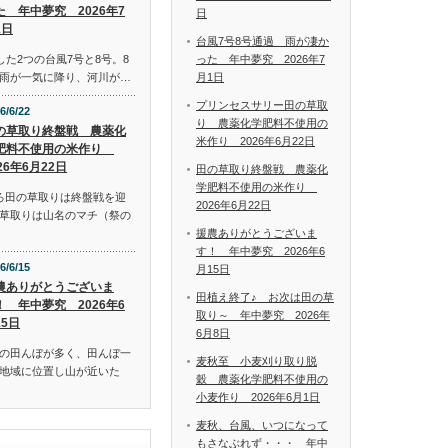
た 年中夢究 2026年7
日
1日
台風7号8号通過 雨が凄か
った 年中夢究 2026年7
した2つの台風7号と8号。8
月1日
雨が一気に降り、河川が…
プリンセスサリー田の草取
6/6/22
り 農薬化学肥料不使用の
の草取り終盤戦 農薬化
米作り 2026年6月22日
肥料不使用の米作り
26年6月22日
田の草取り終盤戦 農薬化
学肥料不使用の米作り
ろ田の草取りは終盤戦を迎
2026年6月22日
草取りは山名のマチ（祭の
援農ありがとうございま
す！ 年中夢究 2026年6
6/6/15
月15日
農ありがとうございま
田植え終了♪ お次は田の草
！ 年中夢究 2026年6
取り～ 年中夢究 2026年
15日
6月8日
の田んぼが多く、田んぼ一
麦秋至 小麦刈り取り脱
地域に位置し山が近いた
穀 農薬化学肥料不使用の
小麦作り 2026年6月1日
麦秋、台風、いつになって
もさなぶれず・・・ 年中