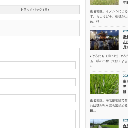
年
トラックバック ( 0 )
山名地区、イノシシによる
す。ちょうど今、稲穂が出
め、指…
202
夏
ん
月
♪そろたぁ（揃った）そろ
ぁ、稲の出穂（でほ）よぉ
♪ …
202
生
界
日
山名地区、海老敷地区で育
れば穂がちらほら出始める
田…
202
台