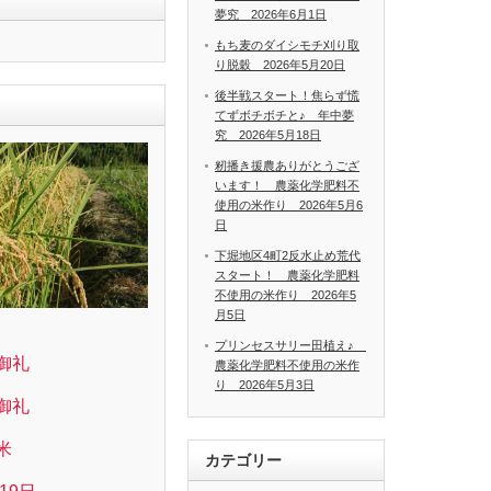
夢究 2026年6月1日
もち麦のダイシモチ刈り取
り脱穀 2026年5月20日
後半戦スタート！焦らず慌
てずボチボチと♪ 年中夢
究 2026年5月18日
籾播き援農ありがとうござ
います！ 農薬化学肥料不
使用の米作り 2026年5月6
日
下堀地区4町2反水止め荒代
スタート！ 農薬化学肥料
不使用の米作り 2026年5
月5日
プリンセスサリー田植え♪
御礼
農薬化学肥料不使用の米作
り 2026年5月3日
御礼
米
カテゴリー