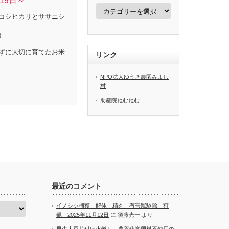
19日～
カ
テ
コシヒカリとササニシ
ゴ
リ
）
ー
ずに大切に育てたお米
リンク
NPO法人ゆうき農園みよし
村
助産院ねむねむ
最近のコメント
イノシシ捕獲 解体 精肉 有害獣駆除 狩
猟 2025年11月12日
に
須藤光一
より
早生大豆片付け火燃し 農薬化学肥料不使用の