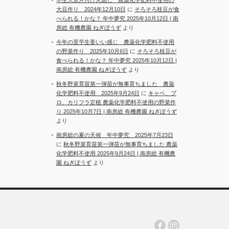
大豆作り 2024年12月10日
に
そろそろ枝豆が食
べられる！かな？ 年中夢究 2025年10月12日 | 南
房総 有機農園 ねぎぼうず
より
今年の里芋生姜いい感じ 農薬化学肥料不使用
の野菜作り 2025年10月6日
に
そろそろ枝豆が
食べられる！かな？ 年中夢究 2025年10月12日 |
南房総 有機農園 ねぎぼうず
より
秋冬野菜育苗第一弾苗が無事育ちました 農薬
化学肥料不使用 2025年9月24日
に
キャベ、ブ
ロ、カリフラ定植 農薬化学肥料不使用の野菜作
り 2025年10月7日 | 南房総 有機農園 ねぎぼうず
より
南房総の夏の天候 年中夢究 2025年7月23日
に
秋冬野菜育苗第一弾苗が無事育ちました 農薬
化学肥料不使用 2025年9月24日 | 南房総 有機農
園 ねぎぼうず
より