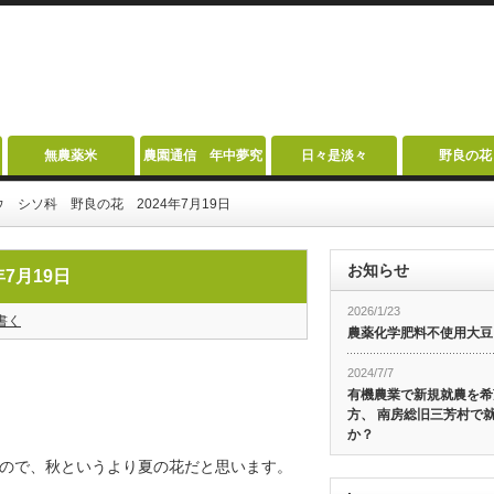
無農薬米
農園通信 年中夢究
日々是淡々
野良の花
 シソ科 野良の花 2024年7月19日
お知らせ
7月19日
2026/1/23
書く
農薬化学肥料不使用大豆
2024/7/7
有機農業で新規就農を希
方、 南房総旧三芳村で
か？
ので、秋というより夏の花だと思います。