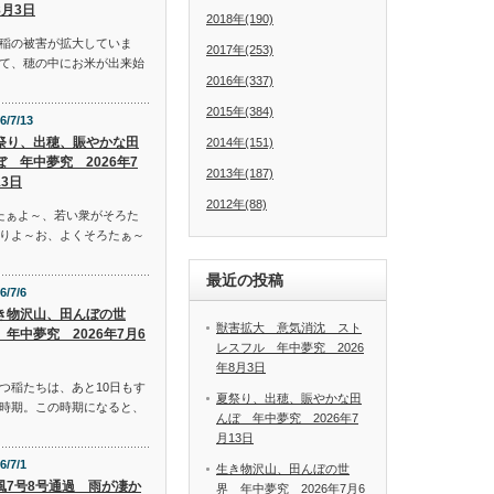
8月3日
2018年(190)
稲の被害が拡大していま
2017年(253)
て、穂の中にお米が出来始
2016年(337)
2015年(384)
6/7/13
祭り、出穂、賑やかな田
2014年(151)
ぼ 年中夢究 2026年7
2013年(187)
13日
2012年(88)
たぁよ～、若い衆がそろた
りよ～お、よくそろたぁ～
最近の投稿
6/7/6
き物沢山、田んぼの世
獣害拡大 意気消沈 スト
 年中夢究 2026年7月6
レスフル 年中夢究 2026
年8月3日
つ稲たちは、あと10日もす
夏祭り、出穂、賑やかな田
時期。この時期になると、
んぼ 年中夢究 2026年7
月13日
6/7/1
生き物沢山、田んぼの世
風7号8号通過 雨が凄か
界 年中夢究 2026年7月6