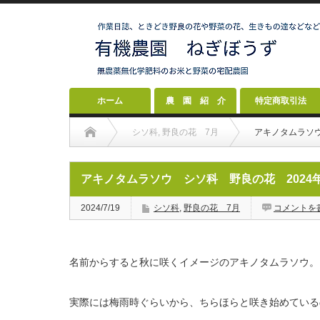
ホーム
農 園 紹 介
特定商取引法
シソ科
,
野良の花 7月
アキノタムラソウ
アキノタムラソウ シソ科 野良の花 2024年
2024/7/19
シソ科
,
野良の花 7月
コメントを
名前からすると秋に咲くイメージのアキノタムラソウ。
実際には梅雨時ぐらいから、ちらほらと咲き始めている