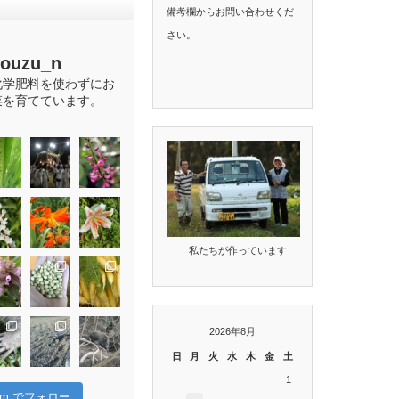
備考欄からお問い合わせくだ
さい。
bouzu_n
化学肥料を使わずにお
菜を育てています。
私たちが作っています
2026年8月
日
月
火
水
木
金
土
1
gram でフォロー