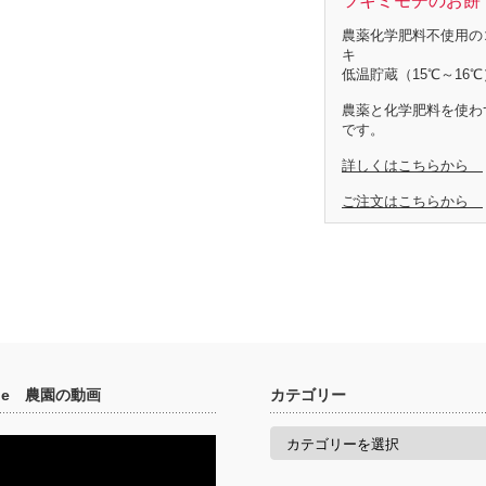
ツキミモチのお餅 
農薬化学肥料不使用の
キ
低温貯蔵（15℃～16℃
農薬と化学肥料を使わ
です。
詳しくはこちらから
ご注文はこちらから
ube 農園の動画
カテゴリー
カ
テ
ゴ
リ