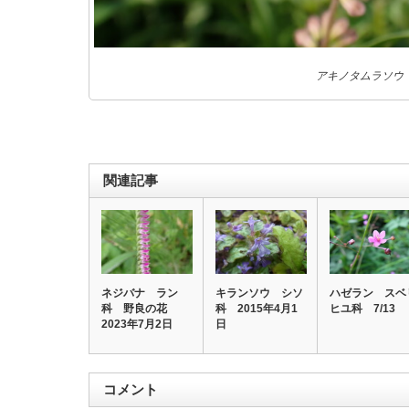
アキノタムラソウ
関連記事
ネジバナ ラン
キランソウ シソ
ハゼラン スベ
科 野良の花
科 2015年4月1
ヒユ科 7/13
2023年7月2日
日
コメント