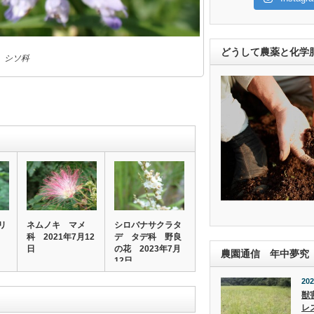
どうして農薬と化学
 シソ科
リ
ネムノキ マメ
シロバナサクラタ
科 2021年7月12
デ タデ科 野良
日
の花 2023年7月
農園通信 年中夢究
12日
202
獣
レ