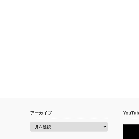
アーカイブ
YouT
ア
ー
カ
イ