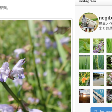
instagram
部類。
negi
農薬と
米と野
Insta