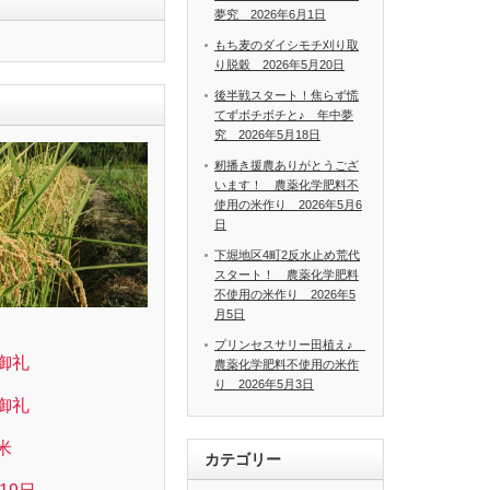
夢究 2026年6月1日
もち麦のダイシモチ刈り取
り脱穀 2026年5月20日
後半戦スタート！焦らず慌
てずボチボチと♪ 年中夢
究 2026年5月18日
籾播き援農ありがとうござ
います！ 農薬化学肥料不
使用の米作り 2026年5月6
日
下堀地区4町2反水止め荒代
スタート！ 農薬化学肥料
不使用の米作り 2026年5
月5日
プリンセスサリー田植え♪
御礼
農薬化学肥料不使用の米作
り 2026年5月3日
御礼
米
カテゴリー