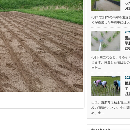
っ
月
6月27に日本の南岸を通過
号が通過した午前中には大
202
田
学
20
6月下旬になると、そろそ
えます。就農した頃は田の
当た…
202
援
す
月
山名、海老敷は粘土質土壌
枚の面積が小さい。中山間
め、生…
facebook