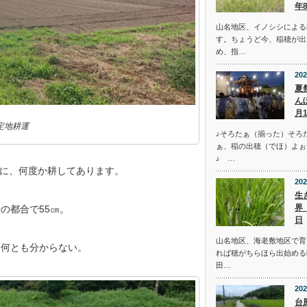
年
山名地区、イノシシによる
す。ちょうど今、稲穂が出
め、指…
202
夏
ん
月
定地耕運
♪そろたぁ（揃った）そろ
ぁ、稲の出穂（でほ）よぉ
♪ …
に、何度か耕してあります。
202
生
界
の都合で55㎝。
日
山名地区、海老敷地区で育
、何とも分からない。
れば穂がちらほら出始める
田…
202
台