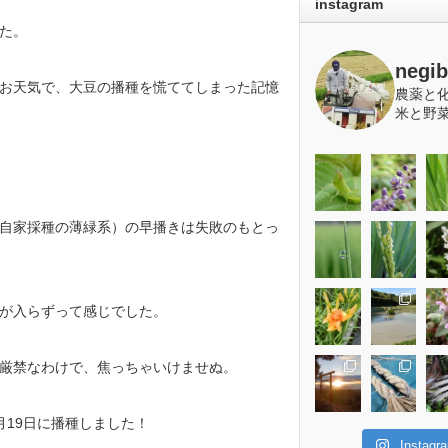
instagram
た。
negi
お天気で、大豆の播種を慌ててしまった記憶
農薬と
米と野
。
自家採種の薄緑系）の早播きは失敗のもとっ
が入らずって感じでした。
厳禁なわけで、焦っちゃいけませぬ。
月19日に播種しました！
Insta