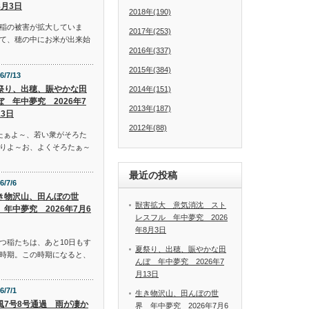
8月3日
2018年(190)
稲の被害が拡大していま
2017年(253)
て、穂の中にお米が出来始
2016年(337)
2015年(384)
6/7/13
祭り、出穂、賑やかな田
2014年(151)
ぼ 年中夢究 2026年7
2013年(187)
13日
2012年(88)
たぁよ～、若い衆がそろた
りよ～お、よくそろたぁ～
最近の投稿
6/7/6
き物沢山、田んぼの世
獣害拡大 意気消沈 スト
 年中夢究 2026年7月6
レスフル 年中夢究 2026
年8月3日
つ稲たちは、あと10日もす
夏祭り、出穂、賑やかな田
時期。この時期になると、
んぼ 年中夢究 2026年7
月13日
6/7/1
生き物沢山、田んぼの世
風7号8号通過 雨が凄か
界 年中夢究 2026年7月6