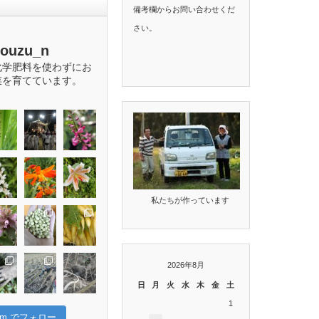
備考欄からお問い合わせくだ
さい。
bouzu_n
化学肥料を使わずにお
菜を育てています。
私たちが作っています
2026年8月
日
月
火
水
木
金
土
1
gram でフォロー