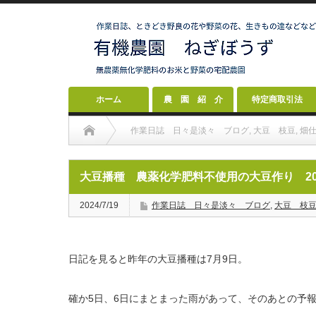
ホーム
農 園 紹 介
特定商取引法
作業日誌 日々是淡々 ブログ
,
大豆 枝豆
,
畑
大豆播種 農薬化学肥料不使用の大豆作り 202
2024/7/19
作業日誌 日々是淡々 ブログ
,
大豆 枝
日記を見ると昨年の大豆播種は7月9日。
確か5日、6日にまとまった雨があって、そのあとの予