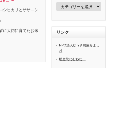
19日～
カ
テ
コシヒカリとササニシ
ゴ
リ
）
ー
ずに大切に育てたお米
リンク
NPO法人ゆうき農園みよし
村
助産院ねむねむ