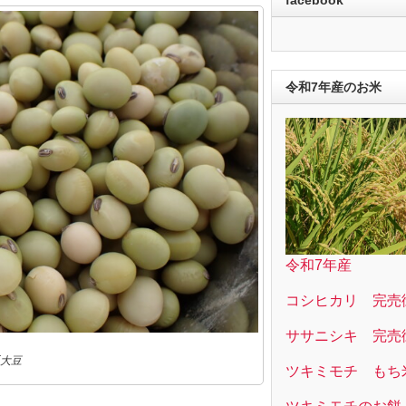
令和7年産のお米
令和7年産
コシヒカリ 完売
ササニシキ 完売
大豆
ツキミモチ もち