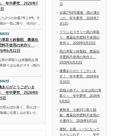
た 年中夢究 2026年7
日
1日
台風7号8号通過 雨が凄か
った 年中夢究 2026年7
した2つの台風7号と8号。8
月1日
雨が一気に降り、河川が…
プリンセスサリー田の草取
6/6/22
り 農薬化学肥料不使用の
の草取り終盤戦 農薬化
米作り 2026年6月22日
肥料不使用の米作り
26年6月22日
田の草取り終盤戦 農薬化
学肥料不使用の米作り
ろ田の草取りは終盤戦を迎
2026年6月22日
草取りは山名のマチ（祭の
援農ありがとうございま
す！ 年中夢究 2026年6
6/6/15
月15日
農ありがとうございま
田植え終了♪ お次は田の草
！ 年中夢究 2026年6
取り～ 年中夢究 2026年
15日
6月8日
の田んぼが多く、田んぼ一
麦秋至 小麦刈り取り脱
地域に位置し山が近いた
穀 農薬化学肥料不使用の
小麦作り 2026年6月1日
麦秋、台風、いつになって
もさなぶれず・・・ 年中