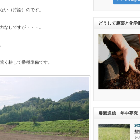
ない（持論）のです。
どうして農薬と化学
力なしですが・・・。
。
荒く耕して播種準備です。
農園通信 年中夢究
202
獣
レ