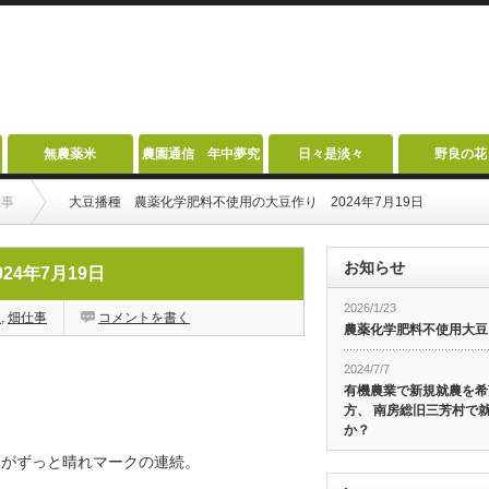
無農薬米
農園通信 年中夢究
日々是淡々
野良の花
仕事
大豆播種 農薬化学肥料不使用の大豆作り 2024年7月19日
お知らせ
4年7月19日
2026/1/23
豆
,
畑仕事
コメントを書く
農薬化学肥料不使用大豆
2024/7/7
有機農業で新規就農を希
方、 南房総旧三芳村で
か？
報がずっと晴れマークの連続。