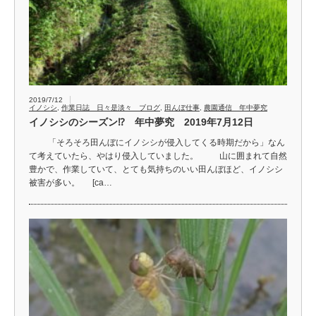
2019/7/12
イノシシ
,
作業日誌 日々是淡々 ブログ
,
田んぼ仕事
,
農園通信 年中夢究
イノシシのシーズン⁉ 年中夢究 2019年7月12日
「そろそろ田んぼにイノシシが侵入してくる時期だから」なん
て考えていたら、やはり侵入していました。 山に囲まれて自然
豊かで、作業していて、とても気持ちのいい田んぼほど、イノシシ
被害が多い。 [ca…