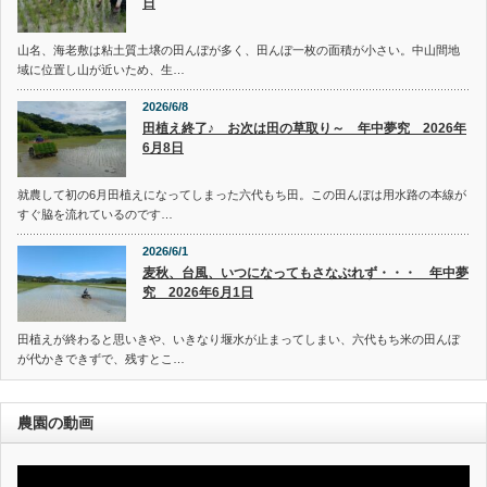
日
山名、海老敷は粘土質土壌の田んぼが多く、田んぼ一枚の面積が小さい。中山間地
域に位置し山が近いため、生…
2026/6/8
田植え終了♪ お次は田の草取り～ 年中夢究 2026年
6月8日
就農して初の6月田植えになってしまった六代もち田。この田んぼは用水路の本線が
すぐ脇を流れているのです…
2026/6/1
麦秋、台風、いつになってもさなぶれず・・・ 年中夢
究 2026年6月1日
田植えが終わると思いきや、いきなり堰水が止まってしまい、六代もち米の田んぼ
が代かきできずで、残すとこ…
農園の動画