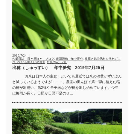
2019/7/24
作業日誌 日々是淡々 ブログ
,
農園通信 年中夢究
,
農薬と化学肥料を使わずに
作っている田んぼのお米
,
野良の花 7月
出穂（しゅっすい） 年中夢究 2019年7月25日
お米は日本人の主食！といても最近では米の消費がずいぶん
と減っているようですが・・・。農園の田んぼで第一弾に植えた稲
の穂が出揃い、第2弾やモチ米などが穂を出し始めています。今年
は梅雨が長く、日照が日照不足のせ…