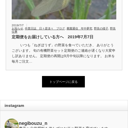
2019/7/7
お知らせ
,
作業日誌 日々是淡々 ブログ
,
農園通信 年中夢究
,
野良の様子
,
野良
仕事
定期便をお届けしている方へ 2019年7月7日
いつも「ねぎぼうず」の野菜を食べていただき、 ありがとう
ございます。 旬の有機野菜セット定期便のご連絡が遅くなり大変申
し訳ありません。 定期便の再開は9月中旬以降になります。 お米を
毎月ご注文…
トップページに戻る
instagram
negibouzu_n