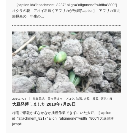
[caption id="attachment_8237" align="alignnone" width="800"]
オクラの花 アオイ科遠くアフリカが故郷[/caption] アフリカ東北
部原産の一年生の…
2019/7/26
作業日誌 日々是淡々 ブログ
,
味噌
,
大豆 枝豆
,
発芽♪
,
種
大豆発芽しました 2019年7月26日
梅雨で畑乾かずなかなか播種作業できずにいた大豆。 [caption
id="attachment_8217" align="alignnone" width="800"] 大豆発芽
[/capti…