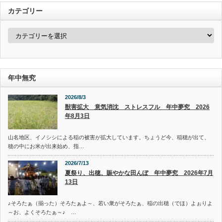
カテゴリー
カ
テ
ゴ
リ
ー
年中無究
2026/8/3
獣害拡大 意気消沈 ストレスフル 年中夢究 2026
年8月3日
山名地区、イノシシによる稲の被害が拡大しています。ちょうど今、稲穂が出て、
穂の中にお米が出来始め、指…
2026/7/13
夏祭り、出穂、賑やかな田んぼ 年中夢究 2026年7月
13日
♪そろたぁ（揃った）そろたぁよ～、若い衆がそろたぁ、稲の出穂（でほ）よぉりよ
～お、よくそろたぁ～♪ …