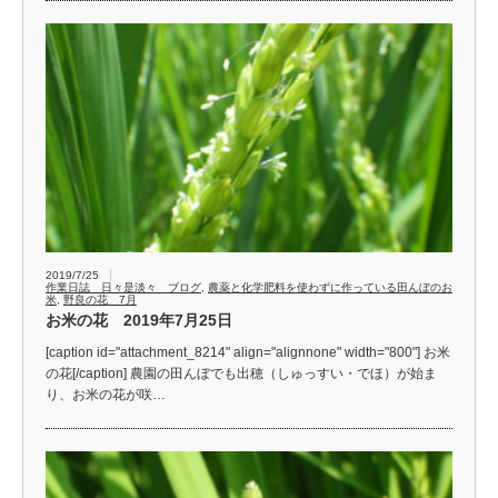
2019/7/25
作業日誌 日々是淡々 ブログ
,
農薬と化学肥料を使わずに作っている田んぼのお
米
,
野良の花 7月
お米の花 2019年7月25日
[caption id="attachment_8214" align="alignnone" width="800"] お米
の花[/caption] 農園の田んぼでも出穂（しゅっすい・でほ）が始ま
り、お米の花が咲…