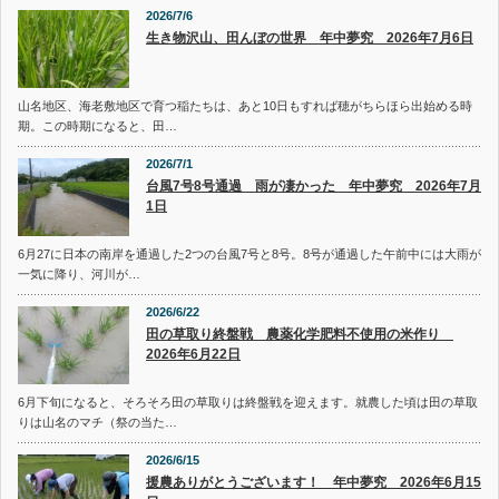
2026/7/6
生き物沢山、田んぼの世界 年中夢究 2026年7月6日
山名地区、海老敷地区で育つ稲たちは、あと10日もすれば穂がちらほら出始める時
期。この時期になると、田…
2026/7/1
台風7号8号通過 雨が凄かった 年中夢究 2026年7月
1日
6月27に日本の南岸を通過した2つの台風7号と8号。8号が通過した午前中には大雨が
一気に降り、河川が…
2026/6/22
田の草取り終盤戦 農薬化学肥料不使用の米作り
2026年6月22日
6月下旬になると、そろそろ田の草取りは終盤戦を迎えます。就農した頃は田の草取
りは山名のマチ（祭の当た…
2026/6/15
援農ありがとうございます！ 年中夢究 2026年6月15