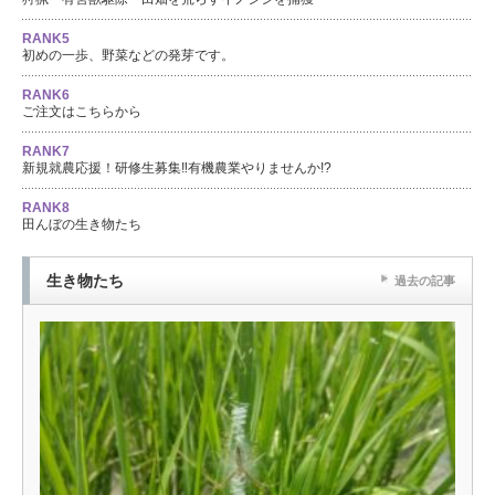
RANK5
初めの一歩、野菜などの発芽です。
RANK6
ご注文はこちらから
RANK7
新規就農応援！研修生募集‼有機農業やりませんか!?
RANK8
田んぼの生き物たち
生き物たち
過去の記事