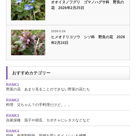
オオイヌノフグリ ゴマノハグサ科 野良の
花 2026年2月25日
2026-2-24
ヒメオドリコソウ シソ科 野良の花 2026
年2月24日
おすすめカテゴリー
RANK1
野菜の花 あまり見ることのできない野菜の花たち
RANK2
料理 父ちゃん？の手料理だけど。。。
RANK3
自家採種 茄子や胡瓜、カボチャにレタスなどなど
RANK4
狩猟 有害獣駆除 田畑を荒らすイノシシを捕獲