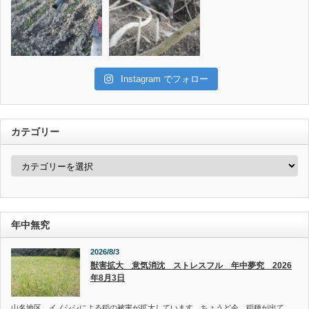
Instagram でフォロー
カテゴリー
カ
テ
ゴ
リ
ー
年中無究
2026/8/3
獣害拡大 意気消沈 ストレスフル 年中夢究 2026
年8月3日
山名地区、イノシシによる稲の被害が拡大しています。ちょうど今、稲穂が出て、