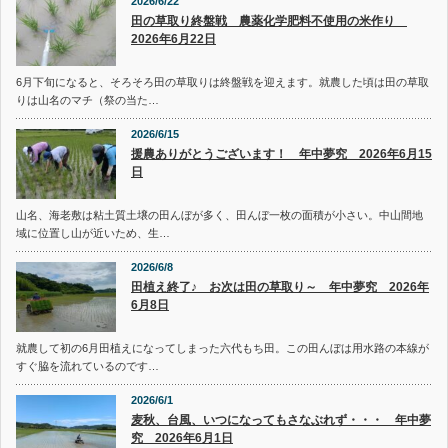
2026/6/22
田の草取り終盤戦 農薬化学肥料不使用の米作り
2026年6月22日
6月下旬になると、そろそろ田の草取りは終盤戦を迎えます。就農した頃は田の草取
りは山名のマチ（祭の当た…
2026/6/15
援農ありがとうございます！ 年中夢究 2026年6月15
日
山名、海老敷は粘土質土壌の田んぼが多く、田んぼ一枚の面積が小さい。中山間地
域に位置し山が近いため、生…
2026/6/8
田植え終了♪ お次は田の草取り～ 年中夢究 2026年
6月8日
就農して初の6月田植えになってしまった六代もち田。この田んぼは用水路の本線が
すぐ脇を流れているのです…
2026/6/1
麦秋、台風、いつになってもさなぶれず・・・ 年中夢
究 2026年6月1日