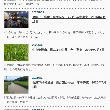
穂の中にお米が出来始め、指…
2026/7/13
夏祭り、出穂、賑やかな田んぼ 年中夢究 2026年7月
13日
♪そろたぁ（揃った）そろたぁよ～、若い衆がそろたぁ、稲の出穂（でほ）よぉりよ
～お、よくそろたぁ～♪ …
2026/7/6
生き物沢山、田んぼの世界 年中夢究 2026年7月6日
山名地区、海老敷地区で育つ稲たちは、あと10日もすれば穂がちらほら出始める時
期。この時期になると、田…
2026/7/1
台風7号8号通過 雨が凄かった 年中夢究 2026年7月
1日
6月27に日本の南岸を通過した2つの台風7号と8号。8号が通過した午前中には大雨が
一気に降り、河川が…