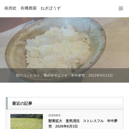
南房総 有機農園 ねぎぼうず
西のコシヒカリ、東のササニシキ 年中夢究 2022年9月12日
最近の記事
2026/8/3
獣害拡大 意気消沈 ストレスフル 年中夢
究 2026年8月3日