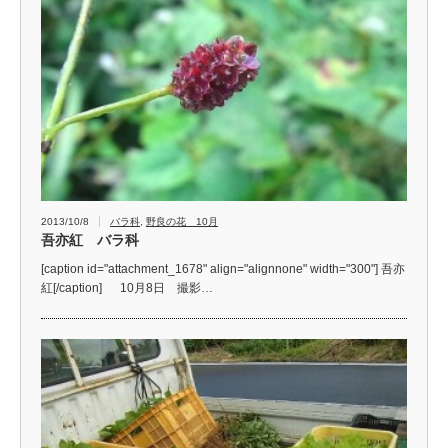
2013/10/8
バラ科
,
野良の花 10月
吾亦紅 バラ科
[caption id="attachment_1678" align="alignnone" width="300"] 吾亦
紅[/caption] 10月8日 撮影…