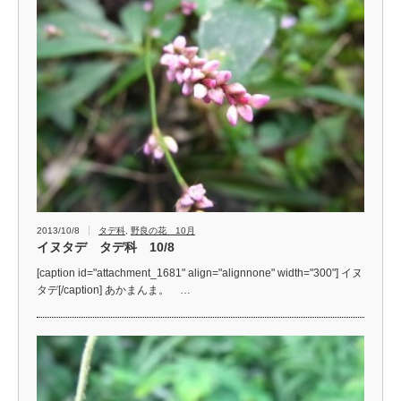
2013/10/8
タデ科
,
野良の花 10月
イヌタデ タデ科 10/8
[caption id="attachment_1681" align="alignnone" width="300"] イヌ
タデ[/caption] あかまんま。 …