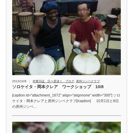
2013/10/8
作業日誌 日々是淡々 ブログ
,
房州ジンベクラブ
ソロケイタ・岡本クレア ワークショップ 10/8
[caption id="attachment_1672" align="alignnone" width="300"] ソロ
ケイタ・岡本クレアと房州ジンベクラブ[/caption] 10月1日と8日
の房州ジンベ…