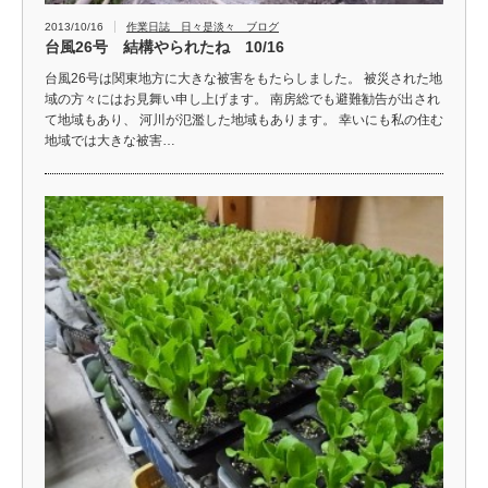
2013/10/16
作業日誌 日々是淡々 ブログ
台風26号 結構やられたね 10/16
台風26号は関東地方に大きな被害をもたらしました。 被災された地
域の方々にはお見舞い申し上げます。 南房総でも避難勧告が出され
て地域もあり、 河川が氾濫した地域もあります。 幸いにも私の住む
地域では大きな被害…