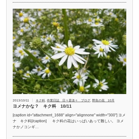
2013/10/11
キク科
,
作業日誌 日々是淡々 ブログ
,
野良の花 10月
ヨメナかな？ キク科 10/11
[caption id="attachment_1688" align="alignnone" width="300"] ヨメ
ナ キク科[/caption] キク科の花はいっぱいあって難しい。 ヨメ
ナかノコンギ…