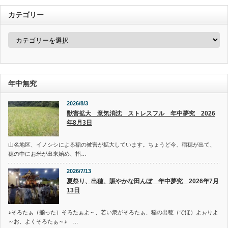
カテゴリー
カ
テ
ゴ
リ
ー
年中無究
2026/8/3
獣害拡大 意気消沈 ストレスフル 年中夢究 2026
年8月3日
山名地区、イノシシによる稲の被害が拡大しています。ちょうど今、稲穂が出て、
穂の中にお米が出来始め、指…
2026/7/13
夏祭り、出穂、賑やかな田んぼ 年中夢究 2026年7月
13日
♪そろたぁ（揃った）そろたぁよ～、若い衆がそろたぁ、稲の出穂（でほ）よぉりよ
～お、よくそろたぁ～♪ …