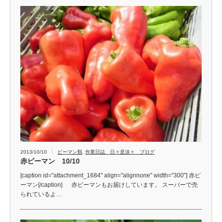
2013/10/10
ピーマン類
,
作業日誌 日々是淡々 ブログ
赤ピーマン 10/10
[caption id="attachment_1684" align="alignnone" width="300"] 赤ピ
ーマン[/caption] 赤ピーマンもお届けしています。 スーパーで売
られているよ…