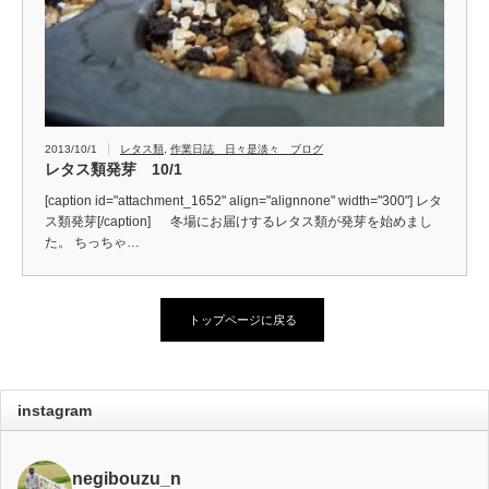
2013/10/1
レタス類
,
作業日誌 日々是淡々 ブログ
レタス類発芽 10/1
[caption id="attachment_1652" align="alignnone" width="300"] レタ
ス類発芽[/caption] 冬場にお届けするレタス類が発芽を始めまし
た。 ちっちゃ…
トップページに戻る
instagram
negibouzu_n