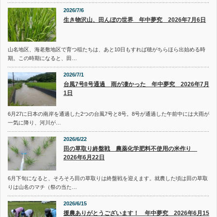
2026/7/6
生き物沢山、田んぼの世界 年中夢究 2026年7月6日
山名地区、海老敷地区で育つ稲たちは、あと10日もすれば穂がちらほら出始める時
期。この時期になると、田…
2026/7/1
台風7号8号通過 雨が凄かった 年中夢究 2026年7月
1日
6月27に日本の南岸を通過した2つの台風7号と8号。8号が通過した午前中には大雨が
一気に降り、河川が…
2026/6/22
田の草取り終盤戦 農薬化学肥料不使用の米作り
2026年6月22日
6月下旬になると、そろそろ田の草取りは終盤戦を迎えます。就農した頃は田の草取
りは山名のマチ（祭の当た…
2026/6/15
援農ありがとうございます！ 年中夢究 2026年6月15