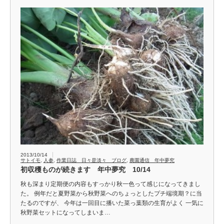
2013/10/14
サトイモ
,
人参
,
作業日誌 日々是淡々 ブログ
,
農園通信 年中夢究
初収穫ものが続きます 年中夢究 10/14
秋も深まり定期便の内容もすっかり秋一色って感じになってきまし
た。 例年だと夏野菜から秋野菜へのちょっとしたプチ端境期？に当
たるのですが、 今年は一回目に播いた菜っ葉類の生育がよく 一気に
秋野菜セットになってしまいま…