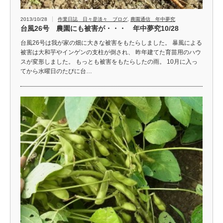
2013/10/28
作業日誌 日々是淡々 ブログ
,
農園通信 年中夢究
台風26号 農園にも被害が・・・ 年中夢究10/28
台風26号は我が家の畑に大きな被害をもたらしました。 暴風による
被害は大和芋やインゲンの支柱が倒され、 昨年建てた育苗用のハウ
スが変形しました。 もっとも被害をもたらしたの雨。 10月に入っ
てから水曜日のたびに台…