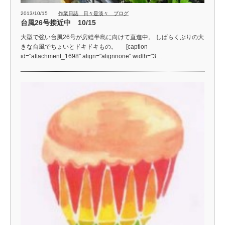
2013/10/15
作業日誌 日々是淡々 ブログ
台風26号接近中 10/15
大型で強い台風26号が房総半島に向けて直進中。 しばらくぶりの大
きな台風でちょいとドキドキもの。 [caption
id="attachment_1698" align="alignnone" width="3…