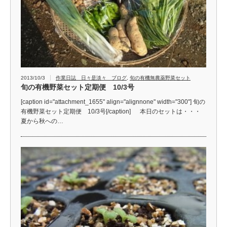
2013/10/3
作業日誌 日々是淡々 ブログ
,
旬の有機無農薬野菜セット
旬の有機野菜セット定期便 10/3号
[caption id="attachment_1655" align="alignnone" width="300"] 旬の
有機野菜セット定期便 10/3号[/caption] 本日のセットは・・・
夏から秋への…