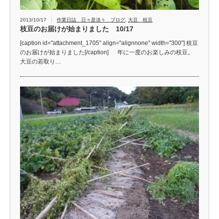
2013/10/17
作業日誌 日々是淡々 ブログ
,
大豆 枝豆
枝豆のお届けが始まりました 10/17
[caption id="attachment_1705" align="alignnone" width="300"] 枝豆
のお届けが始まりました[/caption] 年に一度のお楽しみの枝豆。
大豆の若取り…