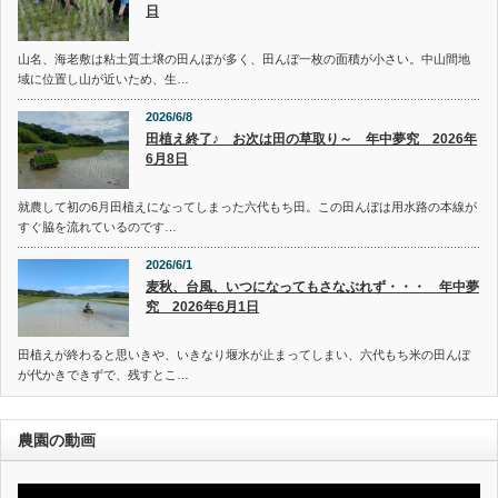
日
山名、海老敷は粘土質土壌の田んぼが多く、田んぼ一枚の面積が小さい。中山間地
域に位置し山が近いため、生…
2026/6/8
田植え終了♪ お次は田の草取り～ 年中夢究 2026年
6月8日
就農して初の6月田植えになってしまった六代もち田。この田んぼは用水路の本線が
すぐ脇を流れているのです…
2026/6/1
麦秋、台風、いつになってもさなぶれず・・・ 年中夢
究 2026年6月1日
田植えが終わると思いきや、いきなり堰水が止まってしまい、六代もち米の田んぼ
が代かきできずで、残すとこ…
農園の動画