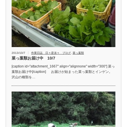
2013/10/7
作業日誌 日々是淡々 ブログ
,
菜っ葉類
菜っ葉類お届け中 10/7
[caption id="attachment_1667" align="alignnone" width="300"] 菜っ
葉類お届け中[/caption] お届けが始まった菜っ葉類とインゲン。
沢山の種類を…