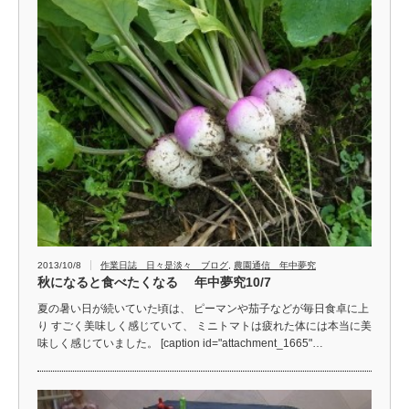
2013/10/8
作業日誌 日々是淡々 ブログ
,
農園通信 年中夢究
秋になると食べたくなる 年中夢究10/7
夏の暑い日が続いていた頃は、 ピーマンや茄子などが毎日食卓に上
り すごく美味しく感じていて、 ミニトマトは疲れた体には本当に美
味しく感じていました。 [caption id="attachment_1665"…