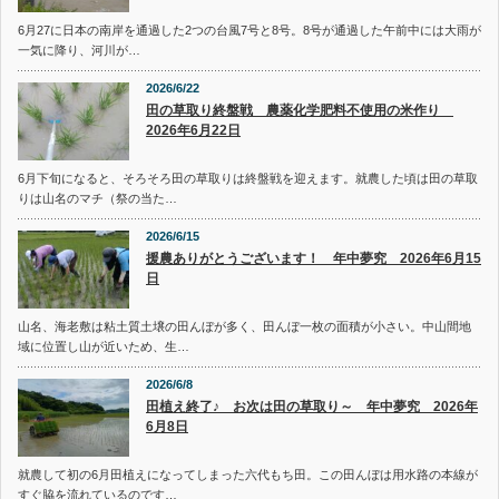
6月27に日本の南岸を通過した2つの台風7号と8号。8号が通過した午前中には大雨が
一気に降り、河川が…
2026/6/22
田の草取り終盤戦 農薬化学肥料不使用の米作り
2026年6月22日
6月下旬になると、そろそろ田の草取りは終盤戦を迎えます。就農した頃は田の草取
りは山名のマチ（祭の当た…
2026/6/15
援農ありがとうございます！ 年中夢究 2026年6月15
日
山名、海老敷は粘土質土壌の田んぼが多く、田んぼ一枚の面積が小さい。中山間地
域に位置し山が近いため、生…
2026/6/8
田植え終了♪ お次は田の草取り～ 年中夢究 2026年
6月8日
就農して初の6月田植えになってしまった六代もち田。この田んぼは用水路の本線が
すぐ脇を流れているのです…