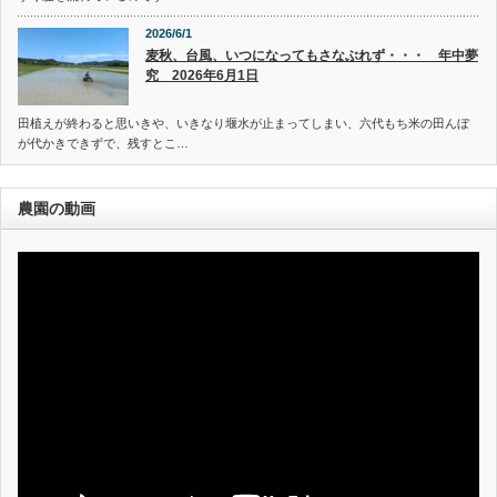
2026/6/1
麦秋、台風、いつになってもさなぶれず・・・ 年中夢
究 2026年6月1日
田植えが終わると思いきや、いきなり堰水が止まってしまい、六代もち米の田んぼ
が代かきできずで、残すとこ…
農園の動画