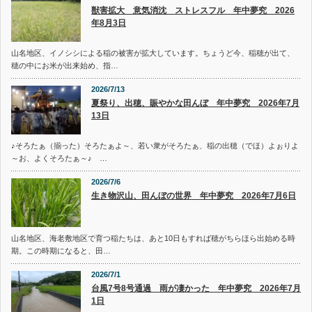
獣害拡大 意気消沈 ストレスフル 年中夢究 2026
年8月3日
山名地区、イノシシによる稲の被害が拡大しています。ちょうど今、稲穂が出て、
穂の中にお米が出来始め、指…
2026/7/13
夏祭り、出穂、賑やかな田んぼ 年中夢究 2026年7月
13日
♪そろたぁ（揃った）そろたぁよ～、若い衆がそろたぁ、稲の出穂（でほ）よぉりよ
～お、よくそろたぁ～♪ …
2026/7/6
生き物沢山、田んぼの世界 年中夢究 2026年7月6日
山名地区、海老敷地区で育つ稲たちは、あと10日もすれば穂がちらほら出始める時
期。この時期になると、田…
2026/7/1
台風7号8号通過 雨が凄かった 年中夢究 2026年7月
1日