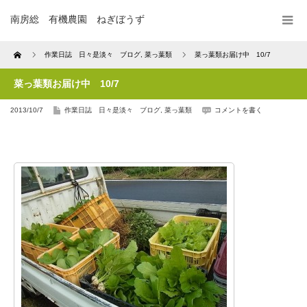
南房総 有機農園 ねぎぼうず
Home
作業日誌 日々是淡々 ブログ
,
菜っ葉類
菜っ葉類お届け中 10/7
菜っ葉類お届け中 10/7
2013/10/7
作業日誌 日々是淡々 ブログ
,
菜っ葉類
コメントを書く