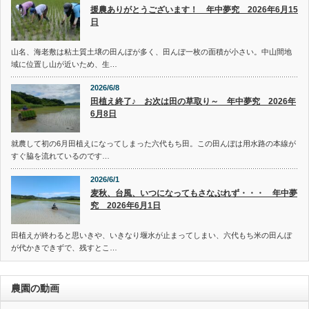
援農ありがとうございます！ 年中夢究 2026年6月15
日
山名、海老敷は粘土質土壌の田んぼが多く、田んぼ一枚の面積が小さい。中山間地
域に位置し山が近いため、生…
2026/6/8
田植え終了♪ お次は田の草取り～ 年中夢究 2026年
6月8日
就農して初の6月田植えになってしまった六代もち田。この田んぼは用水路の本線が
すぐ脇を流れているのです…
2026/6/1
麦秋、台風、いつになってもさなぶれず・・・ 年中夢
究 2026年6月1日
田植えが終わると思いきや、いきなり堰水が止まってしまい、六代もち米の田んぼ
が代かきできずで、残すとこ…
農園の動画