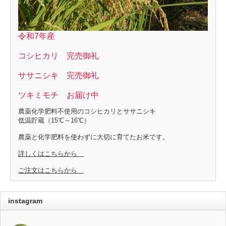
令和7年産
コシヒカリ 完売御礼
ササニシキ 完売御礼
ツキミモチ お届け中
農薬化学肥料不使用のコシヒカリとササニシキ
低温貯蔵（15℃～16℃）
農薬と化学肥料を使わずに大切に育てたお米です。
詳しくはこちらから
ご注文はこちらから
instagram