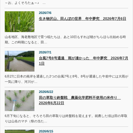
～お、よくそろたぁ～♪ …
2026/7/6
生き物沢山、田んぼの世界 年中夢究 2026年7月6日
山名地区、海老敷地区で育つ稲たちは、あと10日もすれば穂がちらほら出始める時
期。この時期になると、田…
2026/7/1
台風7号8号通過 雨が凄かった 年中夢究 2026年7月
1日
6月27に日本の南岸を通過した2つの台風7号と8号。8号が通過した午前中には大雨が
一気に降り、河川が…
2026/6/22
田の草取り終盤戦 農薬化学肥料不使用の米作り
2026年6月22日
6月下旬になると、そろそろ田の草取りは終盤戦を迎えます。就農した頃は田の草取
りは山名のマチ（祭の当た…
2026/6/15