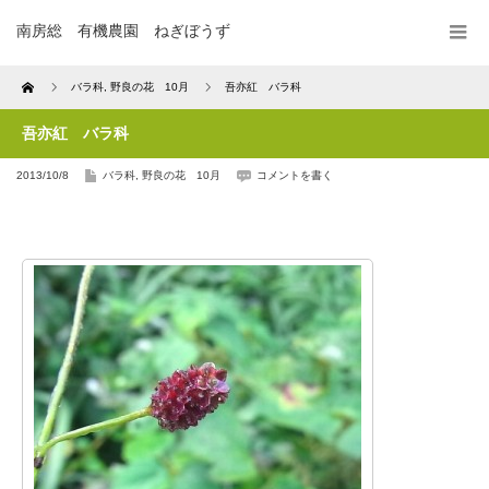
南房総 有機農園 ねぎぼうず
Home
バラ科
,
野良の花 10月
吾亦紅 バラ科
吾亦紅 バラ科
2013/10/8
バラ科
,
野良の花 10月
コメントを書く