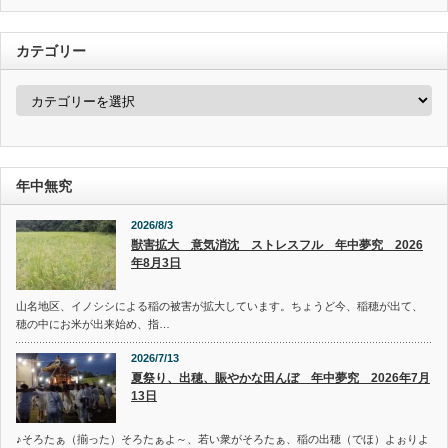
カテゴリー
カ
テ
ゴ
リ
ー
年中無究
2026/8/3
獣害拡大 意気消沈 ストレスフル 年中夢究 2026
年8月3日
山名地区、イノシシによる稲の被害が拡大しています。ちょうど今、稲穂が出て、
穂の中にお米が出来始め、指…
2026/7/13
夏祭り、出穂、賑やかな田んぼ 年中夢究 2026年7月
13日
♪そろたぁ（揃った）そろたぁよ～、若い衆がそろたぁ、稲の出穂（でほ）よぉりよ