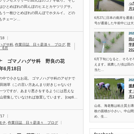
プリンセスサリーの田んぼのコナギ取り。 そし
っ
はひとめぼれの田んぼのヒエとカヤツリグサ。
月
もう一枚ひとめぼれの田んぼでホタルイ。 どの
6月27に日本の南岸を通過
もチェーン…
号が通過した午前中には大
202
/18
田
学
ハグサ科
,
作業日誌 日々是淡々 ブログ
,
野
 6月
20
6月下旬になると、そろそ
ナ ゴマノハグサ科 野良の花
えます。就農した頃は田の
2年6月18日
当た…
の中で小さなお花。 ゴマノハグサ科のアゼナで
202
水田雑草（この言い方あんまり好きじゃないけ
援
一つですが、あまり悪さをするようには思えな
す
月
山密集していなければ放置しています。 [capti…
山名、海老敷は粘土質土壌
枚の面積が小さい。中山間
/17
め、生…
モチ
,
作業日誌 日々是淡々 ブログ
facebook