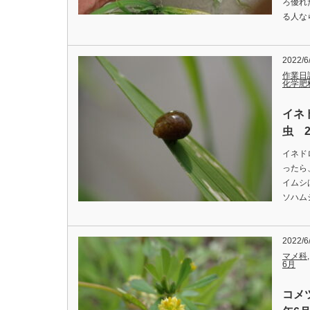
ろ優れ
る人な
2022/6
作業日
化学肥
イネ
虫 2
イネド
ったら
イムシ
ソハムシの
2022/6
マメ科
6月
コメツ