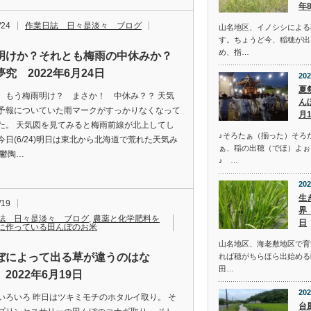
年
/24
作業日誌 日々是淡々 ブログ
山名地区、イノシシによる
す。ちょうど今、稲穂が出
め、指…
明けか？それとも梅雨の中休みか？
究 2022年6月24日
202
夏
 もう梅雨明け？ まさか！ 中休み？？ 天気
ん
予報についていた雨マークがすっかりなくなって
月
た。 天気図を見てみると梅雨前線が北上してし
♪そろたぁ（揃った）そろ
今日(6/24)明日は東北から北海道で荒れた天気み
ぁ、稲の出穂（でほ）よぉ
 鬱陶…
♪ …
202
生
/19
界
誌 日々是淡々 ブログ
,
農薬と化学肥料を
日
に作っている田んぼのお米
山名地区、海老敷地区で育
ぼによって出る草が違うのはな
れば穂がちらほら出始める
田…
2022年6月19日
202
いろいろ 昨日はツキミモチのホタルイ取り。 そ
台