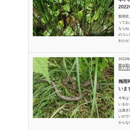
202
観測史
ってお
ならね
のコシ
れたが
2022/6
爬虫類
田んぼ
梅雨
います
今年は
いるか
は過ぎ
いので
からな