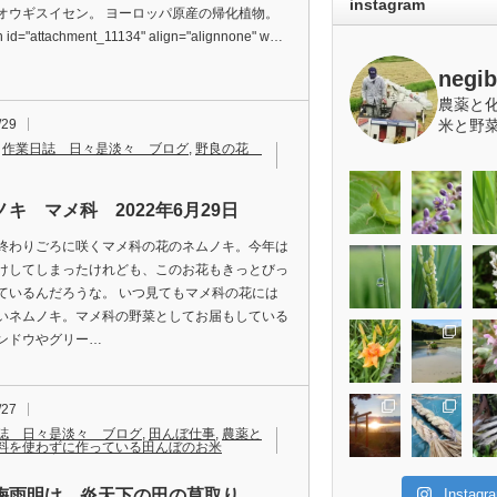
instagram
オウギスイセン。 ヨーロッパ原産の帰化植物。
on id="attachment_11134" align="alignnone" w…
negi
農薬と
/29
米と野
,
作業日誌 日々是淡々 ブログ
,
野良の花
ノキ マメ科 2022年6月29日
終わりごろに咲くマメ科の花のネムノキ。今年は
けしてしまったけれども、このお花もきっとびっ
ているんだろうな。 いつ見てもマメ科の花には
いネムノキ。マメ科の野菜としてお届もしている
ンドウやグリー…
/27
誌 日々是淡々 ブログ
,
田んぼ仕事
,
農薬と
料を使わずに作っている田んぼのお米
Insta
梅雨明け 炎天下の田の草取り