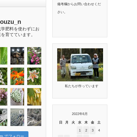
備考欄からお問い合わせくだ
さい。
bouzu_n
化学肥料を使わずにお
菜を育てています。
私たちが作っています
2022年6月
日
月
火
水
木
金
土
1
2
3
4
gram でフォロー