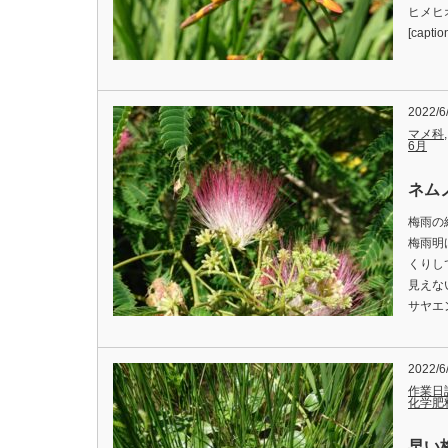
ヒメヒ
[capti
2022/6
マメ科
6月
ネム
梅雨の
梅雨明
くりし
見えな
サヤエ
2022/6
作業日
化学肥
早い