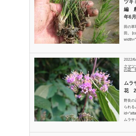
ツキ
編 
年6月
田の草
田。 [ca
width
2022/6
クマツ
の花 
ムラ
花 2
野良の
られるム
id="att
ムラサ