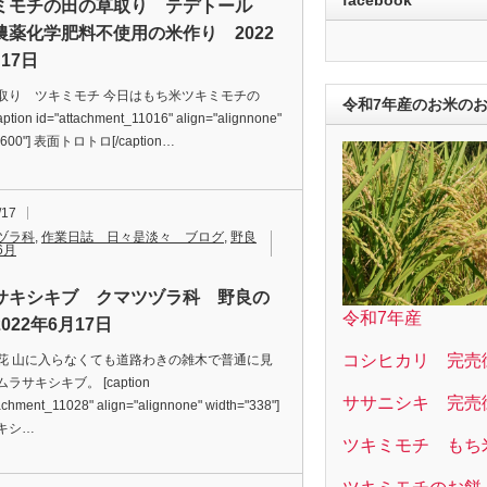
ミモチの田の草取り テデトール
農薬化学肥料不使用の米作り 2022
17日
取り ツキミモチ 今日はもち米ツキミモチの
令和7年産のお米の
ption id="attachment_11016" align="alignnone"
="600"] 表面トロトロ[/caption…
/17
ヅラ科
,
作業日誌 日々是淡々 ブログ
,
野良
6月
サキシキブ クマツヅラ科 野良の
令和7年産
022年6月17日
コシヒカリ 完売
花 山に入らなくても道路わきの雑木で普通に見
ラサキシキブ。 [caption
ササニシキ 完売
achment_11028" align="alignnone" width="338"]
キシ…
ツキミモチ もち