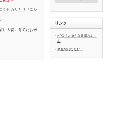
19日～
ゴ
リ
コシヒカリとササニシ
ー
）
リンク
ずに大切に育てたお米
NPO法人ゆうき農園みよし
村
助産院ねむねむ