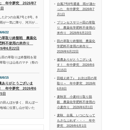
た 年中夢究 2026年7
台風7号8号通過 雨が凄か
1日
った 年中夢究 2026年7
月1日
した2つの台風7号と8号。8
プリンセスサリー田の草取
雨が一気に降り、河川が…
り 農薬化学肥料不使用の
6/6/22
米作り 2026年6月22日
の草取り終盤戦 農薬化
田の草取り終盤戦 農薬化
肥料不使用の米作り
学肥料不使用の米作り
26年6月22日
2026年6月22日
ろ田の草取りは終盤戦を迎
援農ありがとうございま
草取りは山名のマチ（祭の
す！ 年中夢究 2026年6
月15日
6/6/15
田植え終了♪ お次は田の草
農ありがとうございま
取り～ 年中夢究 2026年
！ 年中夢究 2026年6
6月8日
15日
麦秋至 小麦刈り取り脱
穀 農薬化学肥料不使用の
の田んぼが多く、田んぼ一
小麦作り 2026年6月1日
地域に位置し山が近いた
麦秋、台風、いつになって
もさなぶれず・・・ 年中
夢究 2026年6月1日