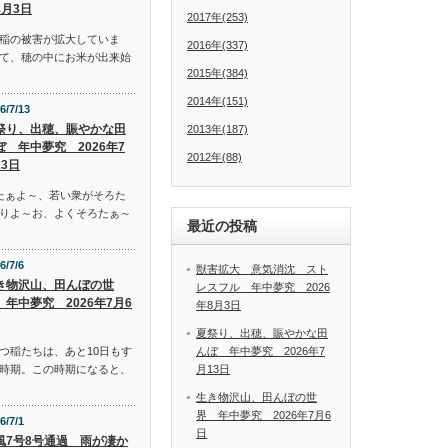
8月3日
2017年(253)
稲の被害が拡大していま
2016年(337)
て、穂の中にお米が出来始
2015年(384)
2014年(151)
6/7/13
祭り、出穂、賑やかな田
2013年(187)
ぼ 年中夢究 2026年7
2012年(88)
13日
たぁよ～、若い衆がそろた
りよ～お、よくそろたぁ～
最近の投稿
6/7/6
獣害拡大 意気消沈 スト
き物沢山、田んぼの世
レスフル 年中夢究 2026
 年中夢究 2026年7月6
年8月3日
夏祭り、出穂、賑やかな田
んぼ 年中夢究 2026年7
つ稲たちは、あと10日もす
月13日
時期。この時期になると、
生き物沢山、田んぼの世
界 年中夢究 2026年7月6
6/7/1
日
風7号8号通過 雨が凄か