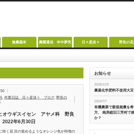
無農薬米
農園通信 年中夢究
日々是淡々
野良の花
お知らせ
2026/1/23
農薬化学肥料不使用大豆
/30
科
,
作業日誌 日々是淡々 ブログ
,
野良の
月
2024/7/7
有機農業で新規就農を希
方、 南房総旧三芳村で
ヒオウギスイセン アヤメ科 野良
か？
2022年6月30日
に咲く花 目の覚めるようなオレンジ色が特徴の