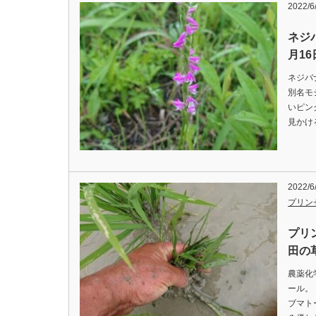
2022/6
ネジ
月16
ネジバ
別名モ
いピン
見かけ
2022/6
プリン
プリ
田の
農薬化
ール。
ブマト