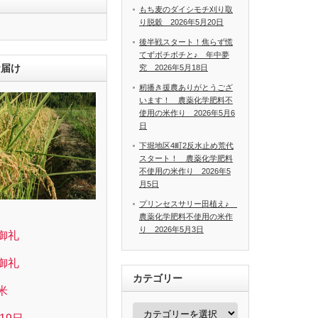
もち麦のダイシモチ刈り取
り脱穀 2026年5月20日
後半戦スタート！焦らず慌
てずボチボチと♪ 年中夢
お届け
究 2026年5月18日
籾播き援農ありがとうござ
います！ 農薬化学肥料不
使用の米作り 2026年5月6
日
下堀地区4町2反水止め荒代
スタート！ 農薬化学肥料
不使用の米作り 2026年5
月5日
プリンセスサリー田植え♪
農薬化学肥料不使用の米作
り 2026年5月3日
御礼
御礼
カテゴリー
米
カ
テ