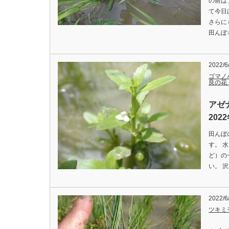
の前は
て今日
さらに
田んぼ
2022/6
ゴマノ
良の花
アゼ
202
田んぼ
す。 
ど）の
い。 沢
2022/6
ツキミ