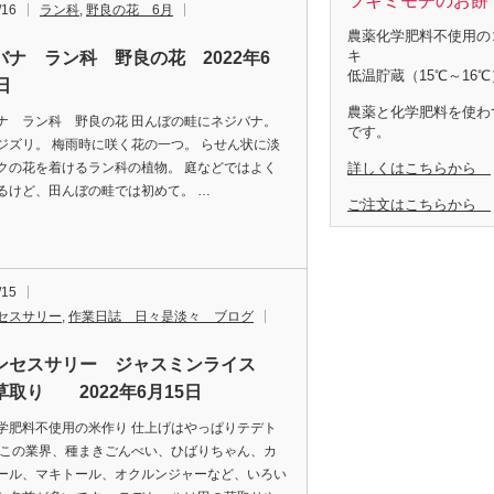
ツキミモチのお餅 
/16
ラン科
,
野良の花 6月
農薬化学肥料不使用の
キ
バナ ラン科 野良の花 2022年6
低温貯蔵（15℃～16℃
日
農薬と化学肥料を使わ
ナ ラン科 野良の花 田んぼの畦にネジバナ。
です。
ジズリ。 梅雨時に咲く花の一つ。 らせん状に淡
詳しくはこちらから
クの花を着けるラン科の植物。 庭などではよく
るけど、田んぼの畦では初めて。 …
ご注文はこちらから
/15
セスサリー
,
作業日誌 日々是淡々 ブログ
ンセスサリー ジャスミンライス
草取り 2022年6月15日
学肥料不使用の米作り 仕上げはやっぱりテデト
 この業界、種まきごんべい、ひばりちゃん、カ
ール、マキトール、オクルンジャーなど、いろい