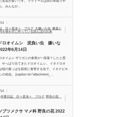
た名前が多いです。 テデトールは田の草取りや
ら、みんなが…
/14
誌 日々是淡々 ブログ
,
大嫌いな虫
,
農薬と
料を使わずに作っている田んぼのお米
ドロオイムシ 泥負い虫 嫌いな
022年6月14日
ロオイムシ ザリガニの食害が一段落？したと思
、やっぱり出てきたドロオイムシ。 イネドロオ
は稲の葉っぱを筋状に食害する虫で、イネクビホ
幼虫。 [caption id="attachment_…
/14
,
作業日誌 日々是淡々 ブログ
,
野良の花
ブツメクサ マメ科 野良の花 2022