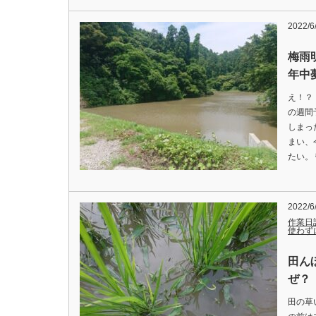
2022/6
梅雨
年中夢
え！？
の週間
しまっ
まい、
たい。
2022/6
作業日
使わず
田ん
ぜ？ 
田の草