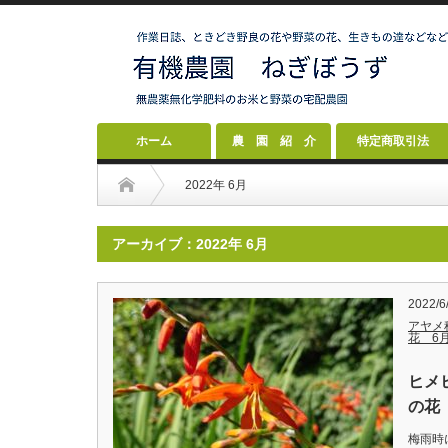
ホーム
農 園 紹 介
特定商取引法
2022年 6月
アーカイブ：2022年 6月
2022/6
アヤメ
花 6
ヒメ
の花 
梅雨時