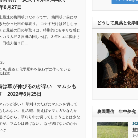
2年6月27日
上最速の梅雨明けだそうです。 梅雨明け前にや
どうして農薬と化学
きたかった田の草取り。 コナギだけは残しちゃ
ぇと最後の田の草取りは、時期的にもギリな感じ
ヒカリ大坪２反田の回しっぱ。３年ヒエに悩まさ
、田植え後３日…
/25
たち
,
農薬と化学肥料を使わずに作っている
のお米
時は草が伸びるのが早い マムシも
 2022年6月25日
マムシが多い！ 草刈りのたびにマムシを切って
もしれない。 他の蛇、例えばヤマカガシなんか
農園通信 年中夢究
逃げるから、草刈り中に切ってしまうことは少な
すが、マムシは逃げない。 なぜ逃げないのかわ
202
獣
いけ…
レ