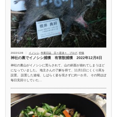
2022/12/8
イノシシ
,
作業日誌 日々是淡々 ブログ
,
狩猟
神社の裏でイノシシ捕獲 有害獣捕獲 2022年12月8日
神社の裏山がイノシシに荒らされて、山の斜面が崩れてしまうほど
になっていました。 地主さんの了解を得て、11月1日にくくり罠を
設置。 設置した途端、しばらく姿を現さずに約一か月。 その間ほぼ
毎日見回りしていた…