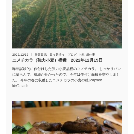
2022/12/15
作業日誌 日々是淡々 ブログ
,
小麦
,
畑仕事
ユメチカラ（強力小麦）播種 2022年12月15日
昨年試験的に作付けした強力小麦品種のユメチカラ。 しっかりパン
に膨らんで、成績が良かったので、今年は作付け面積を増やしまし
た。 今年の春に収穫したユメチカラの小麦の穂 [caption
id="attach…