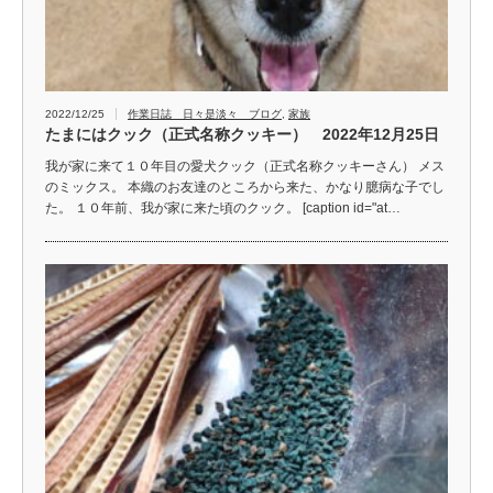
2022/12/25
作業日誌 日々是淡々 ブログ
,
家族
たまにはクック（正式名称クッキー） 2022年12月25日
我が家に来て１０年目の愛犬クック（正式名称クッキーさん） メス
のミックス。 本織のお友達のところから来た、かなり臆病な子でし
た。 １０年前、我が家に来た頃のクック。 [caption id="at…