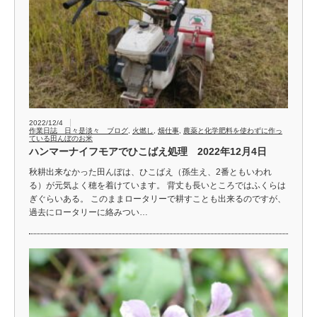
2022/12/4
作業日誌 日々是淡々 ブログ
,
火燃し
,
畑仕事
,
農薬と化学肥料を使わずに作っ
ている田んぼのお米
ハンマーナイフモアでひこばえ処理 2022年12月4日
秋耕出来なかった田んぼは、ひこばえ（孫生え、2番ともいわれ
る）が元気よく穂を着けています。 背丈も長いところではふくらは
ぎぐらいある。 このままロータリーで耕すことも出来るのですが、
過去にロータリーに絡みつい…