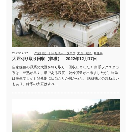
2022/12/17
作業日誌 日々是淡々 ブログ
,
大豆 枝豆
,
畑仕事
大豆刈り取り回収（収穫） 2022年12月17日
自家採種の緑系の大豆を刈り取り、回収しました！ 白系フクユタカ
系は、登熟が早く、畑である程度、乾燥脱穀が出来ましたが、緑系
は晩生でしかも登熟期に日当たりが悪かった。 脱穀機との兼ね合い
もあり、緑系の大豆はすべ…