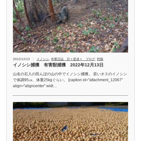
2022/12/13
イノシシ
,
作業日誌 日々是淡々 ブログ
,
狩猟
イノシシ捕獲 有害獣捕獲 2022年12月13日
山名の石入の田んぼの山の中でイノシシ捕獲。 若いオスのイノシシ
で体調95㎝、体重25kgぐらい。 [caption id="attachment_12067"
align="aligncenter" widt…