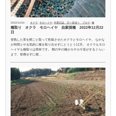
2022/12/24
オクラ
,
モロヘイヤ
,
作業日誌 日々是淡々 ブログ
,
種
種取り オクラ モロヘイヤ 自家採種 2022年12月22
日
登熟した実を鞘ごと取って乾燥させたオクラとモロヘイヤ。 なかな
か時間とやる気的に種を取り出せずにとうとう12月。 オクラもモロ
ヘイヤも種取りは簡単です。 鞘の中の種がカサカサ音がするぐらい
まで、収穫せずに畑…