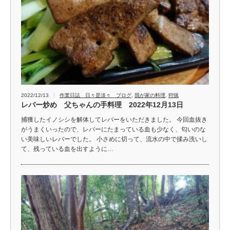
2022/12/13
作業日誌 日々是淡々 ブログ
,
我が家の料理
,
狩猟
レバー炒め 父ちゃんの手料理 2022年12月13日
捕獲したイノシシを解体してレバーをいただきました。 今回血抜き
がうまくいったので、レバーにたまっている血も少なく、匂いのな
い美味しいレバーでした。 小さめに切って、流水の中で揉み洗いし
て、残っている血を出すように…