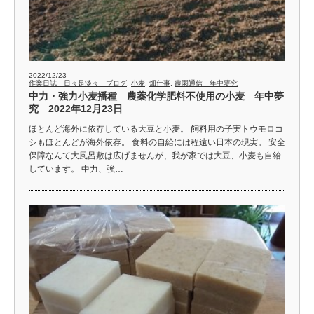
2022/12/23
作業日誌 日々是淡々 ブログ
,
小麦
,
畑仕事
,
農園通信 年中夢究
中力・強力小麦播種 農薬化学肥料不使用の小麦 年中夢
究 2022年12月23日
ほとんど海外に依存している大豆と小麦。 飼料用の子実トウモロコ
シもほとんどが海外依存。 食料の自給には程遠い日本の現実。 安全
保障なんて大風呂敷は広げませんが、我が家では大豆、小麦も自給
しています。 中力、強…