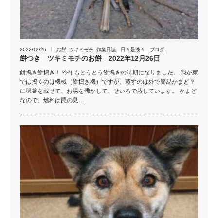
2022/12/26
お餅
,
ツキミモチ
,
作業日誌 日々是淡々 ブログ
餅つき ツキミモチのお餅 2022年12月26日
餅搗き餅搗き！ 今年もとうとう餅搗きの時期になりました。 我が家
では搗くのは機械（餅搗き機）ですが、蒸すのは外で簡易かまど？
に羽釜を載せて、お湯を沸かして、せいろで蒸しています。 かまど
なので、燃料は罠の見…