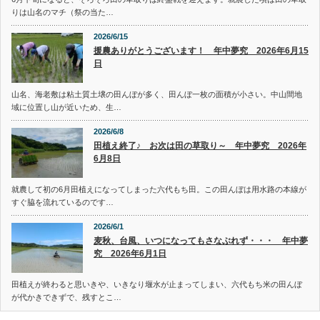
りは山名のマチ（祭の当た…
2026/6/15
援農ありがとうございます！ 年中夢究 2026年6月15
日
山名、海老敷は粘土質土壌の田んぼが多く、田んぼ一枚の面積が小さい。中山間地
域に位置し山が近いため、生…
2026/6/8
田植え終了♪ お次は田の草取り～ 年中夢究 2026年
6月8日
就農して初の6月田植えになってしまった六代もち田。この田んぼは用水路の本線が
すぐ脇を流れているのです…
2026/6/1
麦秋、台風、いつになってもさなぶれず・・・ 年中夢
究 2026年6月1日
田植えが終わると思いきや、いきなり堰水が止まってしまい、六代もち米の田んぼ
が代かきできずで、残すとこ…