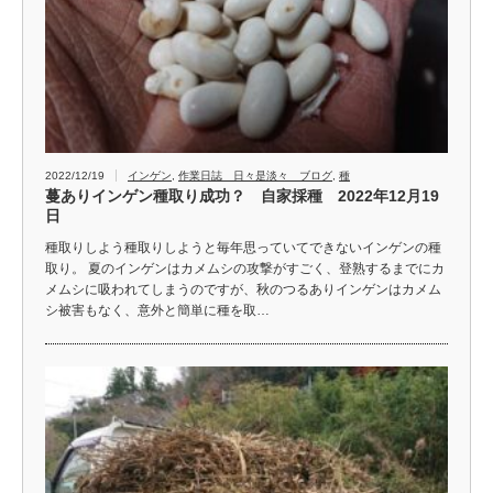
2022/12/19
インゲン
,
作業日誌 日々是淡々 ブログ
,
種
蔓ありインゲン種取り成功？ 自家採種 2022年12月19
日
種取りしよう種取りしようと毎年思っていてできないインゲンの種
取り。 夏のインゲンはカメムシの攻撃がすごく、登熟するまでにカ
メムシに吸われてしまうのですが、秋のつるありインゲンはカメム
シ被害もなく、意外と簡単に種を取…