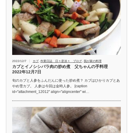
2022/12/7
カブ
,
作業日誌 日々是淡々 ブログ
,
我が家の料理
カブとイノシシバラ肉の炒め煮 父ちゃんの手料理
2022年12月7日
旬のカブと人参をふんだんに使った炒め煮？ カブはひかりカブとあ
やめ雪カブ。 人参は今回は金時人参。 [caption
id="attachment_12012" align="aligncenter" wi…