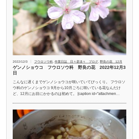
2022/12/3
フウロソウ科
,
作業日誌 日々是淡々 ブログ
,
野良の花 12月
ゲンノショウコ フウロソウ科 野良の花 2022年12月3
日
こんなに遅くまでゲンノショウコが咲いていてびっくり。 フウロソ
ウ科のゲンノショウコ 9月から10月ごろに咲いている花なんだけ
ど、12月にお目にかかるのは初めて。 [caption id="attachmen…