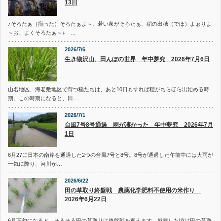
13日
♪そろたぁ（揃った）そろたぁよ～、若い衆がそろたぁ、稲の出穂（でほ）よぉりよ
～お、よくそろたぁ～♪ …
2026/7/6
生き物沢山、田んぼの世界 年中夢究 2026年7月6日
山名地区、海老敷地区で育つ稲たちは、あと10日もすれば穂がちらほら出始める時
期。この時期になると、田…
2026/7/1
台風7号8号通過 雨が凄かった 年中夢究 2026年7月
1日
6月27に日本の南岸を通過した2つの台風7号と8号。8号が通過した午前中には大雨が
一気に降り、河川が…
2026/6/22
田の草取り終盤戦 農薬化学肥料不使用の米作り
2026年6月22日
6月下旬になると、そろそろ田の草取りは終盤戦を迎えます。就農した頃は田の草取