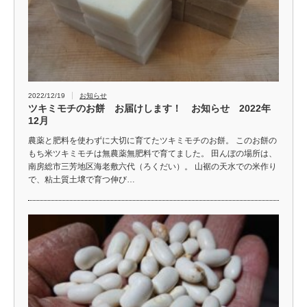
2022/12/19
お知らせ
ツキミモチのお餅 お届けします！ お知らせ 2022年
12月
農薬と肥料を使わずに大切に育てたツキミモチのお餅。 このお餅の
もち米ツキミモチは無農薬無肥料で育てました。 田んぼの場所は、
南房総市三芳地区海老敷六代（ろくだい）。 山裾の天水での米作り
で、粘土質土壌で育つ伸び…