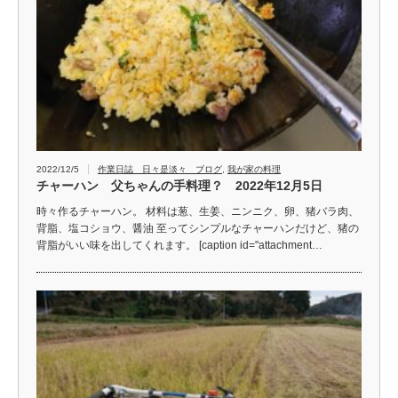
2022/12/5
作業日誌 日々是淡々 ブログ
,
我が家の料理
チャーハン 父ちゃんの手料理？ 2022年12月5日
時々作るチャーハン。 材料は葱、生姜、ニンニク、卵、猪バラ肉、
背脂、塩コショウ、醤油 至ってシンプルなチャーハンだけど、猪の
背脂がいい味を出してくれます。 [caption id="attachment…