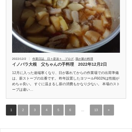
2022/12/2
作業日誌 日々是淡々 ブログ
,
我が家の料理
イノバラ大根 父ちゃんの手料理 2022年12月2日
12月に入った途端寒くなり、日が暮れてからの作業場での出荷準備
は、薪ストーブの出番です。 昨年設置したヨツールF602Nは性能が
めちゃ良い。 すぐに温まるし薪の消費もかなり少ない。 本場のスト
ーブは違い…
1
2
3
4
5
6
…
13
»