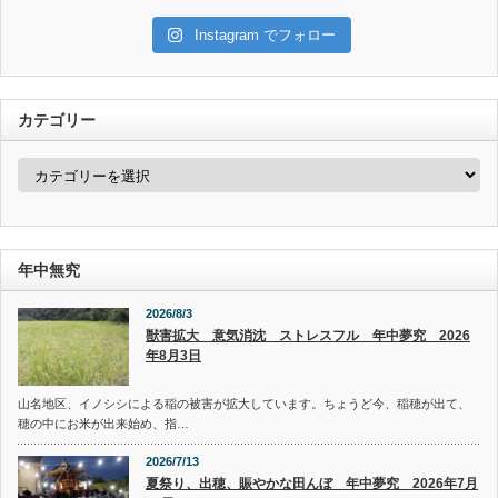
Instagram でフォロー
カテゴリー
カ
テ
ゴ
リ
ー
年中無究
2026/8/3
獣害拡大 意気消沈 ストレスフル 年中夢究 2026
年8月3日
山名地区、イノシシによる稲の被害が拡大しています。ちょうど今、稲穂が出て、
穂の中にお米が出来始め、指…
2026/7/13
夏祭り、出穂、賑やかな田んぼ 年中夢究 2026年7月