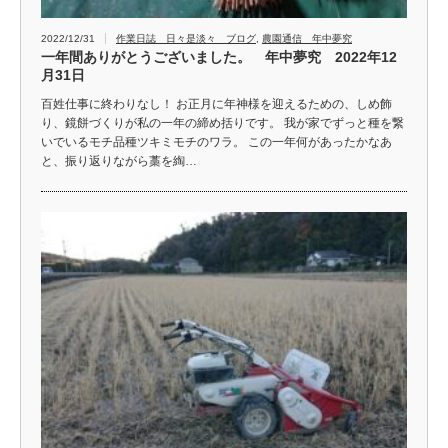
2022/12/31
作業日誌 日々是淡々 ブログ
,
農園通信 年中夢究
一年間ありがとうございました。 年中夢究 2022年12
月31日
百姓仕事に終わりなし！ お正月に年神様を迎えるための、しめ飾
り、鏡餅づくりが私の一年の締め括りです。 我が家でずっと種を繋
いでいるモチ品種ツキミモチのワラ。 この一年何があったかなあ
と、振り返りながら藁を綯…