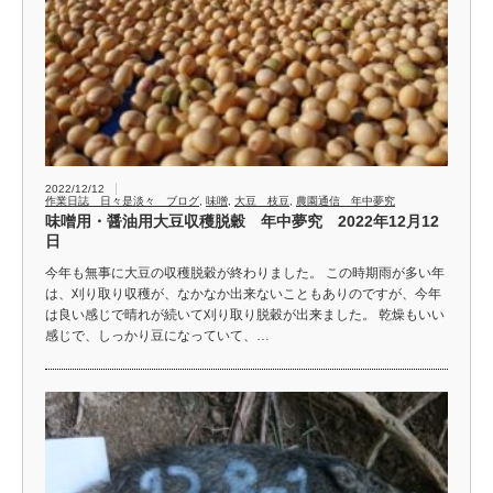
2022/12/12
作業日誌 日々是淡々 ブログ
,
味噌
,
大豆 枝豆
,
農園通信 年中夢究
味噌用・醤油用大豆収穫脱穀 年中夢究 2022年12月12
日
今年も無事に大豆の収穫脱穀が終わりました。 この時期雨が多い年
は、刈り取り収穫が、なかなか出来ないこともありのですが、今年
は良い感じで晴れが続いて刈り取り脱穀が出来ました。 乾燥もいい
感じで、しっかり豆になっていて、…