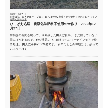
2022/12/27
作業日誌 日々是淡々 ブログ
,
田んぼ仕事
,
農薬と化学肥料を使わずに作ってい
る田んぼのお米
ひこばえ処理 農薬化学肥料不使用の米作り 2022年12
月27日
餅搗きの合間を縫って、やり残した田んぼ仕事。 まだ耕せていない
田んぼがあるので、伸び放題のひこばえをハンマーナイフモアで粉
砕処理。 田んぼを耕す下準備です。 例年だとこの時期には、残って
いるひこばえ…