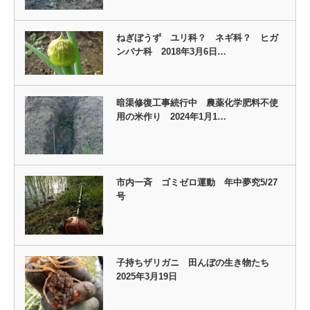
ねぎぼうず ユリ科？ ネギ科？ ヒガ
ンバナ科 2018年3月6日…
暗渠修復工事続行中 農薬化学肥料不使
用の米作り 2024年1月1…
市内一斉 ゴミゼロ運動 年中夢究5/27
号
子持ちザリガニ 田んぼの生き物たち
2025年3月19日