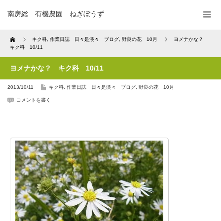
南房総 有機農園 ねぎぼうず
Home
キク科
,
作業日誌 日々是淡々 ブログ
,
野良の花 10月
ヨメナかな？
キク科 10/11
ヨメナかな？ キク科 10/11
2013/10/11
キク科
,
作業日誌 日々是淡々 ブログ
,
野良の花 10月
コメントを書く