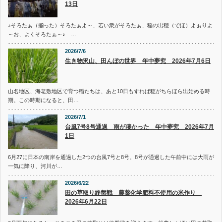
13日
♪そろたぁ（揃った）そろたぁよ～、若い衆がそろたぁ、稲の出穂（でほ）よぉりよ
～お、よくそろたぁ～♪ …
2026/7/6
生き物沢山、田んぼの世界 年中夢究 2026年7月6日
山名地区、海老敷地区で育つ稲たちは、あと10日もすれば穂がちらほら出始める時
期。この時期になると、田…
2026/7/1
台風7号8号通過 雨が凄かった 年中夢究 2026年7月
1日
6月27に日本の南岸を通過した2つの台風7号と8号。8号が通過した午前中には大雨が
一気に降り、河川が…
2026/6/22
田の草取り終盤戦 農薬化学肥料不使用の米作り
2026年6月22日