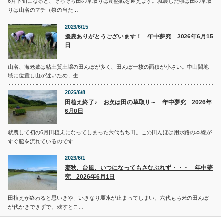
6月下旬になると、そろそろ田の草取りは終盤戦を迎えます。就農した頃は田の草取
りは山名のマチ（祭の当た…
2026/6/15
援農ありがとうございます！ 年中夢究 2026年6月15
日
山名、海老敷は粘土質土壌の田んぼが多く、田んぼ一枚の面積が小さい。中山間地
域に位置し山が近いため、生…
2026/6/8
田植え終了♪ お次は田の草取り～ 年中夢究 2026年
6月8日
就農して初の6月田植えになってしまった六代もち田。この田んぼは用水路の本線が
すぐ脇を流れているのです…
2026/6/1
麦秋、台風、いつになってもさなぶれず・・・ 年中夢
究 2026年6月1日
田植えが終わると思いきや、いきなり堰水が止まってしまい、六代もち米の田んぼ
が代かきできずで、残すとこ…