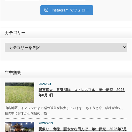
Instagram でフォロー
カテゴリー
カ
テ
ゴ
リ
ー
年中無究
2026/8/3
獣害拡大 意気消沈 ストレスフル 年中夢究 2026
年8月3日
山名地区、イノシシによる稲の被害が拡大しています。ちょうど今、稲穂が出て、
穂の中にお米が出来始め、指…
2026/7/13
夏祭り、出穂、賑やかな田んぼ 年中夢究 2026年7月