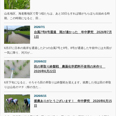
山名地区、海老敷地区で育つ稲たちは、あと10日もすれば穂がちらほら出始める時
期。この時期になると、田…
2026/7/1
台風7号8号通過 雨が凄かった 年中夢究 2026年7月
1日
6月27に日本の南岸を通過した2つの台風7号と8号。8号が通過した午前中には大雨が
一気に降り、河川が…
2026/6/22
田の草取り終盤戦 農薬化学肥料不使用の米作り
2026年6月22日
6月下旬になると、そろそろ田の草取りは終盤戦を迎えます。就農した頃は田の草取
りは山名のマチ（祭の当た…
2026/6/15
援農ありがとうございます！ 年中夢究 2026年6月15
日