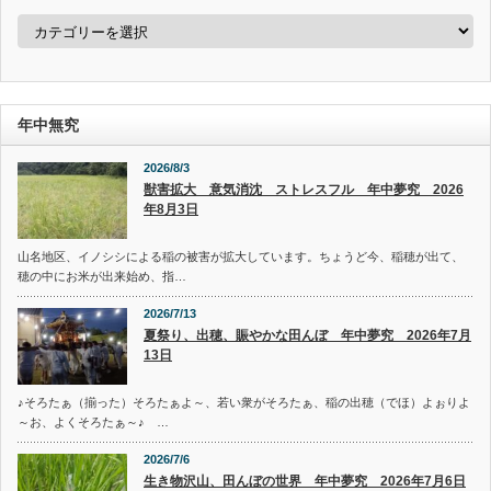
カ
テ
ゴ
リ
ー
年中無究
2026/8/3
獣害拡大 意気消沈 ストレスフル 年中夢究 2026
年8月3日
山名地区、イノシシによる稲の被害が拡大しています。ちょうど今、稲穂が出て、
穂の中にお米が出来始め、指…
2026/7/13
夏祭り、出穂、賑やかな田んぼ 年中夢究 2026年7月
13日
♪そろたぁ（揃った）そろたぁよ～、若い衆がそろたぁ、稲の出穂（でほ）よぉりよ
～お、よくそろたぁ～♪ …
2026/7/6
生き物沢山、田んぼの世界 年中夢究 2026年7月6日