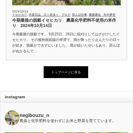
2024/10/14
イセヒカリ
,
作業日誌 日々是淡々 ブログ
,
田んぼ仕事
,
農園通信 年中夢究
今期最後の脱穀イセヒカリ 農薬化学肥料不使用の米作
り 2024年10月14日
今期最後の脱穀です。 9月25日、26日に稲刈りしてはざがけしたイ
セヒカリ。 その後秋雨前線の停滞で、雨が降ったり止んだりの日々
が続き、脱穀ができずにいました。 雨が続いたせいもあり、田んぼ
がぬかるんで…
トップページに戻る
instagram
negibouzu_n
農薬と化学肥料を使わずにお米と野菜を育てています。