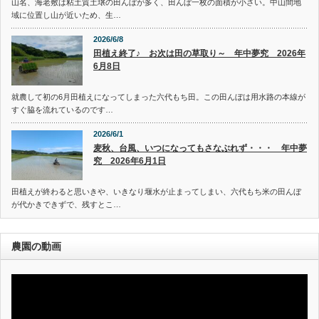
山名、海老敷は粘土質土壌の田んぼが多く、田んぼ一枚の面積が小さい。中山間地
域に位置し山が近いため、生…
2026/6/8
田植え終了♪ お次は田の草取り～ 年中夢究 2026年
6月8日
就農して初の6月田植えになってしまった六代もち田。この田んぼは用水路の本線が
すぐ脇を流れているのです…
2026/6/1
麦秋、台風、いつになってもさなぶれず・・・ 年中夢
究 2026年6月1日
田植えが終わると思いきや、いきなり堰水が止まってしまい、六代もち米の田んぼ
が代かきできずで、残すとこ…
農園の動画