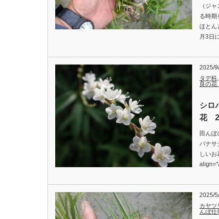
（ジャ
る時期
ほとん
月3日
2025/9
タデ科
良の花
シロ
花 2
田んぼ
バナサ
しいお花な
align=
2025/5
カヤツ
んぼ仕