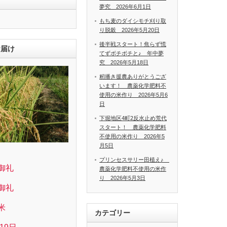
夢究 2026年6月1日
もち麦のダイシモチ刈り取
り脱穀 2026年5月20日
後半戦スタート！焦らず慌
お届け
てずボチボチと♪ 年中夢
究 2026年5月18日
籾播き援農ありがとうござ
います！ 農薬化学肥料不
使用の米作り 2026年5月6
日
下堀地区4町2反水止め荒代
スタート！ 農薬化学肥料
不使用の米作り 2026年5
月5日
プリンセスサリー田植え♪
御礼
農薬化学肥料不使用の米作
り 2026年5月3日
御礼
米
カテゴリー