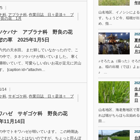
年
/5
山名地区、イノシシによる
ナ科
,
アブラナ科
,
作業日誌 日々是淡々 ブ
す。ちょうど今、稲穂が出
野良の花 1月
め、指…
ツケバナ アブラナ科 野良の花
202
の草 2025年1月5日
夏
ん
六代の天水田。 まだ耕していなかったので、こ
月
の中で、タネツケバナが咲いていました。 寒く
♪そろたぁ（揃った）そろ
構咲いていて、可愛らしい白いお花が足元に沢山
ぁ、稲の出穂（でほ）よぉ
 [caption id="attachm…
♪ …
202
生
1/14
界
ケ科
,
サギゴケ科
,
作業日誌 日々是淡々 ブ
日
山名地区、海老敷地区で育
ワハゼ サギゴケ科 野良の花
れば穂がちらほら出始める
4年11月14日
田…
の中でトキワハゼが咲いています。 この時期あ
202
台
んぼに入ることはないのですが、ちょっと田んぼ