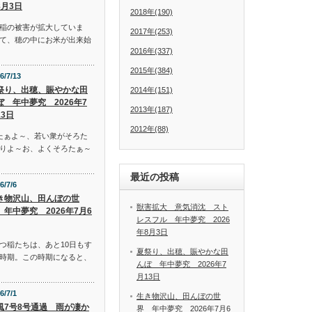
8月3日
2018年(190)
稲の被害が拡大していま
2017年(253)
て、穂の中にお米が出来始
2016年(337)
2015年(384)
6/7/13
祭り、出穂、賑やかな田
2014年(151)
ぼ 年中夢究 2026年7
2013年(187)
13日
2012年(88)
たぁよ～、若い衆がそろた
りよ～お、よくそろたぁ～
最近の投稿
6/7/6
き物沢山、田んぼの世
獣害拡大 意気消沈 スト
 年中夢究 2026年7月6
レスフル 年中夢究 2026
年8月3日
つ稲たちは、あと10日もす
夏祭り、出穂、賑やかな田
時期。この時期になると、
んぼ 年中夢究 2026年7
月13日
6/7/1
生き物沢山、田んぼの世
風7号8号通過 雨が凄か
界 年中夢究 2026年7月6