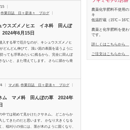
ツキミモチのお餅 
/15
農薬化学肥料不使用の
,
作業日誌 日々是淡々 ブログ
キ
低温貯蔵（15℃～16℃
ュウスズメノヒエ イネ科 田んぼ
農薬と化学肥料を使わ
2024年6月15日
です。
侵入する草で厄介なのが、キシュウスズメノヒ
詳しくはこちらから
茎がどんどん伸びて、浅い泥の表面を這うように
ご注文はこちらから
 切っても浮草みたいに残るから、完全に田んぼ
さないと、また増えてします。 さらに節から発
/4
マメ科
,
作業日誌 日々是淡々 ブログ
ネム マメ科 田んぼの草 2024年
4日
の中では初めて見かけたクサネム。 どこからか
入してきたのだと思います。 かなり大きくなる
く、稲刈りの頃には、茎が木のように固くなり、