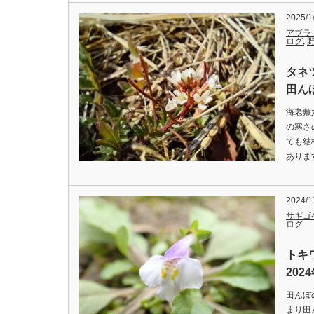
2025/1
アブラ
ログ
,
タネ
田んぼ
海老敷
の寒さ
ても結
あります。
2024/1
サギゴ
ログ
トキ
202
田んぼ
まり田