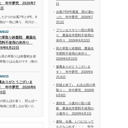
た 年中夢究 2026年7
日
1日
台風7号8号通過 雨が凄か
った 年中夢究 2026年7
した2つの台風7号と8号。8
月1日
雨が一気に降り、河川が…
プリンセスサリー田の草取
6/6/22
り 農薬化学肥料不使用の
の草取り終盤戦 農薬化
米作り 2026年6月22日
肥料不使用の米作り
26年6月22日
田の草取り終盤戦 農薬化
学肥料不使用の米作り
ろ田の草取りは終盤戦を迎
2026年6月22日
草取りは山名のマチ（祭の
援農ありがとうございま
す！ 年中夢究 2026年6
6/6/15
月15日
農ありがとうございま
田植え終了♪ お次は田の草
！ 年中夢究 2026年6
取り～ 年中夢究 2026年
15日
6月8日
の田んぼが多く、田んぼ一
麦秋至 小麦刈り取り脱
地域に位置し山が近いた
穀 農薬化学肥料不使用の
小麦作り 2026年6月1日
麦秋、台風、いつになって
もさなぶれず・・・ 年中