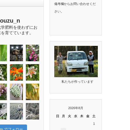
備考欄からお問い合わせくだ
さい。
bouzu_n
化学肥料を使わずにお
菜を育てています。
私たちが作っています
2026年8月
日
月
火
水
木
金
土
1
gram でフォロー