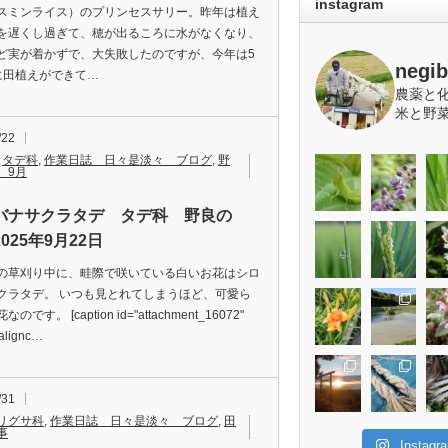
instagram
スミンライス）のプリンセスサリー。昨年は植え
を遅くし過ぎて、穂が出るころに水がなくなり、
ど実が着かずで、大失敗したのですが、今年は5
negi
に田植えができて…
農薬と
米と野
/22
,
タデ科
,
作業日誌 日々是淡々 ブログ
,
野
 9月
バナサクラタデ タデ科 野良の
025年9月22日
の草刈り中に、畦際で咲いている白いお花はシロ
クラタデ。 いつも見とれてしまうほど、可愛ら
のです。 [caption id="attachment_16072"
"alignc…
/31
リグサ科
,
作業日誌 日々是淡々 ブログ
,
田
事
Insta