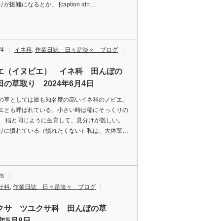
が困難になるとか。 [caption id=…
/4
イネ科
,
作業日誌 日々是淡々 ブログ
エ（イヌビエ） イネ科 田んぼの
田の草取り 2024年6月4日
の草としては最も知名度の高いイネ科のノビエ。
エとも呼ばれている、小さい時は稲にそっくりの
。 稲と同じように生育して、見分けが難しい。
りに慣れている（慣れたくない）私は、大体葉…
/8
サ科
,
作業日誌 日々是淡々 ブログ
クサ ツユクサ科 田んぼの草
4年5月8日