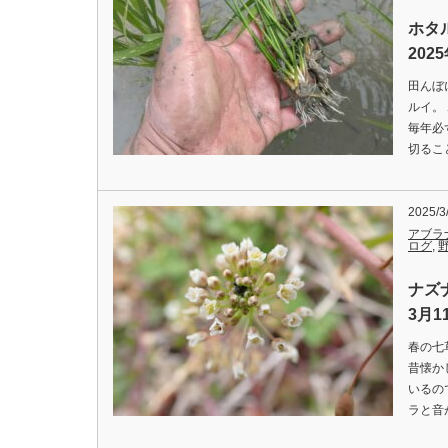
ホタ
202
田んぼ
ルイ。
毎年必
切るこ
2025/3
アブラ
ログ
,
ナズ
3月1
春の七
昔懐か
いるの
ラと音が