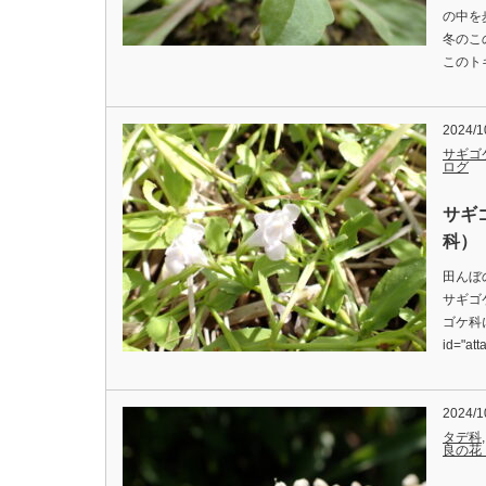
の中を
冬のこ
このト
2024/1
サギゴ
ログ
サギ
科） 
田んぼ
サギゴ
ゴケ科に
id="at
2024/1
タデ科
良の花