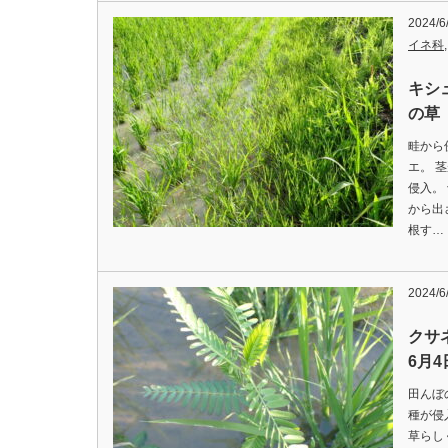
2024/6
イネ科
キシ
の草 
畦から
エ。 
侵入。
から出
根す…
2024/6
クサ
6月
田んぼ
種が侵
草らし