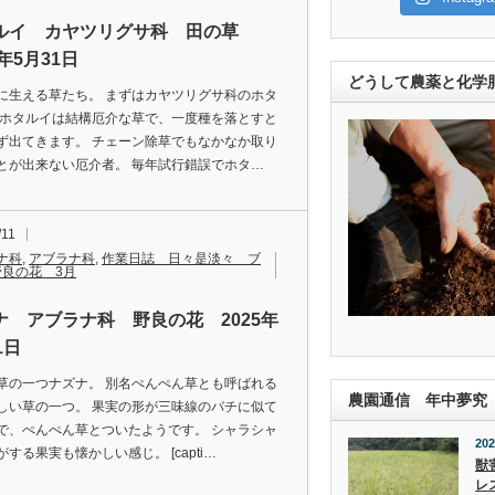
ルイ カヤツリグサ科 田の草
5年5月31日
どうして農薬と化学
に生える草たち。 まずはカヤツリグサ科のホタ
 ホタルイは結構厄介な草で、一度種を落とすと
ず出てきます。 チェーン除草でもなかなか取り
とが出来ない厄介者。 毎年試行錯誤でホタ…
/11
ナ科
,
アブラナ科
,
作業日誌 日々是淡々 ブ
野良の花 3月
ナ アブラナ科 野良の花 2025年
1日
草の一つナズナ。 別名ぺんぺん草とも呼ばれる
農園通信 年中夢究
しい草の一つ。 果実の形が三味線のバチに似て
で、ぺんぺん草とついたようです。 シャラシャ
202
する果実も懐かしい感じ。 [capti…
獣
レ