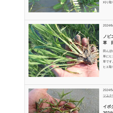
刈り取り
2024/6
ノビ
草 
田んぼ
単にヒ
草です
ヒエ取
2024/5
ツユク
イボ
202