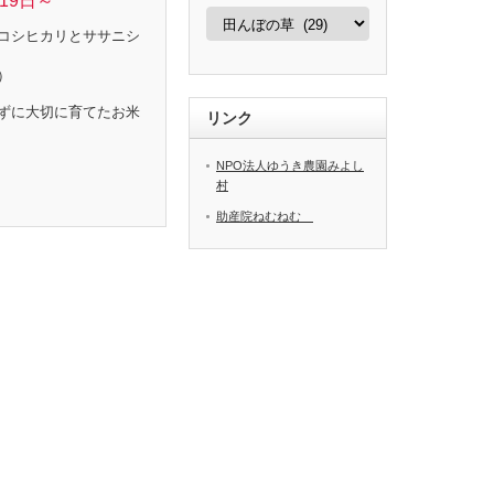
19日～
カ
テ
コシヒカリとササニシ
ゴ
リ
）
ー
ずに大切に育てたお米
リンク
NPO法人ゆうき農園みよし
村
助産院ねむねむ