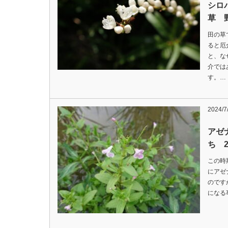
シロ
草 野
田の草
ると厄
と、な
介では
す。…
2024/7
アゼ
ち 2
この時
にアゼ
のです
になる