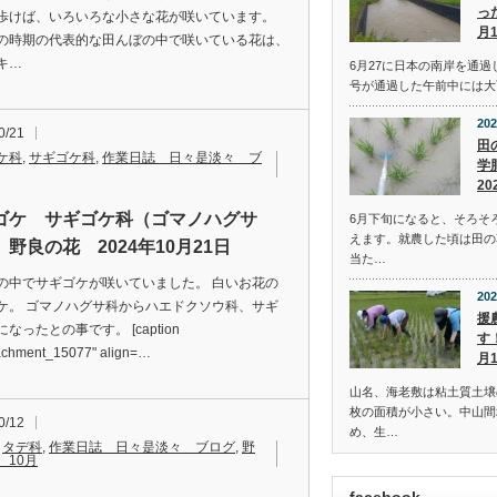
っ
歩けば、いろいろな小さな花が咲いています。
月
の時期の代表的な田んぼの中で咲いている花は、
キ…
6月27に日本の南岸を通過
号が通過した午前中には大
202
0/21
田
ケ科
,
サギゴケ科
,
作業日誌 日々是淡々 ブ
学
20
ゴケ サギゴケ科（ゴマノハグサ
6月下旬になると、そろそ
えます。就農した頃は田の
野良の花 2024年10月21日
当た…
の中でサギゴケが咲いていました。 白いお花の
202
ケ。 ゴマノハグサ科からハエドクソウ科、サギ
援
なったとの事です。 [caption
す
tachment_15077" align=…
月
山名、海老敷は粘土質土壌
枚の面積が小さい。中山間
0/12
め、生…
,
タデ科
,
作業日誌 日々是淡々 ブログ
,
野
 10月
facebook