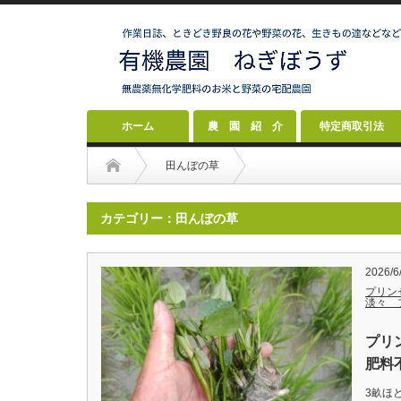
ホーム
農 園 紹 介
特定商取引法
田んぼの草
カテゴリー：田んぼの草
2026/6
プリン
淡々 
プリ
肥料
3畝ほ