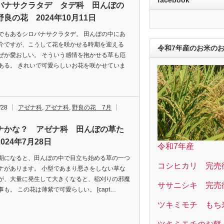
バナサクラタデ タデ科 田んぼの
良の花 2024年10月11日
でもあるシロバナサクラタデ。 田んぼの中にあ
介ですが、こうして花を咲かせる時期を迎える
令和7年産のお米の
ぜか愛おしい。 そういう感情を抱かせる草も厄
ある。 きれいで可愛らしいお花を咲かせていま
/28
アゼナ科
,
アゼナ科
,
野良の花 7月
ナかな？ アゼナ科 田んぼの草た
024年7月28日
令和7年産
期になると、田んぼの中で目立ち始める草の一つ
コシヒカリ 完売
ナがあります。 小型であまり悪さをしない草な
が、大量に発生して大きくなると、稲刈りの邪魔
ササニシキ 完売
事も。 この花は薄紫で可愛らしい。 [capt…
ツキミモチ もち