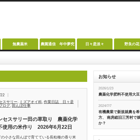
無農薬米
農園通信 年中夢究
日々是淡々
野良の花
お知らせ
2026/1/23
農薬化学肥料不使用大豆
/22
セスサリー
,
ミズアオイ科
,
作業日誌 日々是
ブログ
,
田んぼ仕事
2024/7/7
有機農業で新規就農を希
方、 南房総旧三芳村で
ンセスサリー田の草取り 農薬化学
か？
不使用の米作り 2026年6月22日
どの小さな田んぼで育てている長粒種の香り米