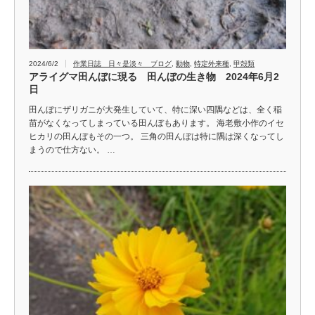
2024/6/2
作業日誌 日々是淡々 ブログ
,
動物
,
特定外来種
,
甲殻類
アライグマ田んぼに現る 田んぼの生き物 2024年6月2
日
田んぼにザリガニが大発生していて、特に深い四隅などは、全く稲
苗がなくなってしまっている田んぼもあります。 海老敷小作のイセ
ヒカリの田んぼもその一つ。 三角の田んぼは特に隅は深くなってし
まうので仕方ない。 …