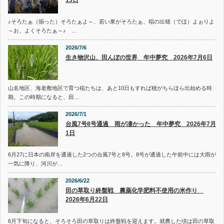
13日
♪そろたぁ（揃った）そろたぁよ～、若い衆がそろたぁ、稲の出穂（でほ）よぉりよ
～お、よくそろたぁ～♪ …
2026/7/6
生き物沢山、田んぼの世界 年中夢究 2026年7月6日
山名地区、海老敷地区で育つ稲たちは、あと10日もすれば穂がちらほら出始める時
期。この時期になると、田…
2026/7/1
台風7号8号通過 雨が凄かった 年中夢究 2026年7月
1日
6月27に日本の南岸を通過した2つの台風7号と8号。8号が通過した午前中には大雨が
一気に降り、河川が…
2026/6/22
田の草取り終盤戦 農薬化学肥料不使用の米作り
2026年6月22日
6月下旬になると、そろそろ田の草取りは終盤戦を迎えます。就農した頃は田の草取