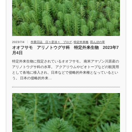
2023/7/4
作業日誌 日々是淡々 ブログ
,
特定外来種
,
田んぼの草
オオフサモ アリノトウグサ科 特定外来生物 2023年7
月4日
特定外来生物に指定されているオオフサモ。 南米アマゾン川原産の
アリノトウグサ科の水草。 アクアリウムやビオトープなどの観賞用
として各地に移入され、日本などで侵略的外来種となっているとい
う。 日本の侵略的外来…