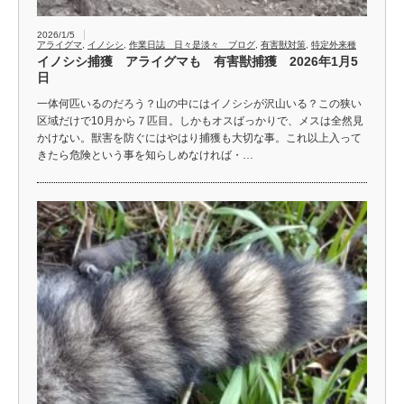
2026/1/5
アライグマ
,
イノシシ
,
作業日誌 日々是淡々 ブログ
,
有害獣対策
,
特定外来種
イノシシ捕獲 アライグマも 有害獣捕獲 2026年1月5
日
一体何匹いるのだろう？山の中にはイノシシが沢山いる？この狭い
区域だけで10月から７匹目。しかもオスばっかりで、メスは全然見
かけない。獣害を防ぐにはやはり捕獲も大切な事。これ以上入って
きたら危険という事を知らしめなければ・…