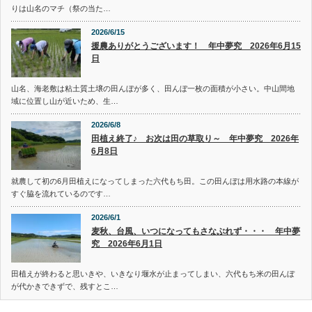
りは山名のマチ（祭の当た…
2026/6/15
援農ありがとうございます！ 年中夢究 2026年6月15
日
山名、海老敷は粘土質土壌の田んぼが多く、田んぼ一枚の面積が小さい。中山間地
域に位置し山が近いため、生…
2026/6/8
田植え終了♪ お次は田の草取り～ 年中夢究 2026年
6月8日
就農して初の6月田植えになってしまった六代もち田。この田んぼは用水路の本線が
すぐ脇を流れているのです…
2026/6/1
麦秋、台風、いつになってもさなぶれず・・・ 年中夢
究 2026年6月1日
田植えが終わると思いきや、いきなり堰水が止まってしまい、六代もち米の田んぼ
が代かきできずで、残すとこ…