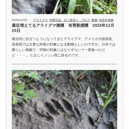
2025/12/25
アライグマ
,
作業日誌 日々是淡々 ブログ
,
動物
,
特定外来種
最近増えてるアライグマ捕獲 有害獣捕獲 2025年12月
25日
最近特に目立つようになってきたアライグマ。アメリカ大陸原産。
原産国では主要な狩猟の対象になる動物らしいのですが、日本では
愛らしい風貌で、狩猟の対象にはなりずらい？一度食べたけ
ど・・・。 たまにイノシシ罠に掛るのです…