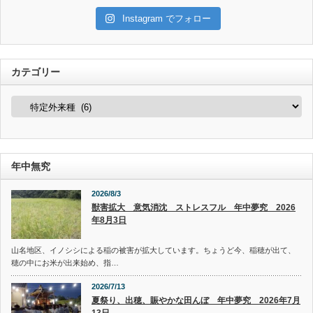
Instagram でフォロー
カテゴリー
カ
テ
ゴ
リ
ー
年中無究
2026/8/3
獣害拡大 意気消沈 ストレスフル 年中夢究 2026
年8月3日
山名地区、イノシシによる稲の被害が拡大しています。ちょうど今、稲穂が出て、
穂の中にお米が出来始め、指…
2026/7/13
夏祭り、出穂、賑やかな田んぼ 年中夢究 2026年7月