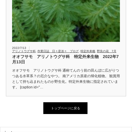
2022/7/13
アリノトウグサ科
,
作業日誌 日々是淡々 ブログ
,
特定外来種
,
野良の花 7月
オオフサモ アリノトウグサ科 特定外来生物 2022年7
月13日
オオフサモ アリノトウグサ科 通称てんのう前の田んぼに広がりつ
つある水草系？の厄介なやつ。 南アメリカ原産の帰化植物。 観賞用
として持ち込まれたものが野生化。特定外来生物に指定されていま
す。 [caption id="…
トップページに戻る