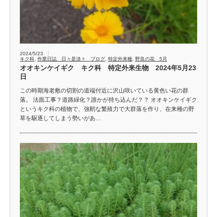
2024/5/23
キク科
,
作業日誌 日々是淡々 ブログ
,
特定外来種
,
野良の花 5月
オオキンケイギク キク科 特定外来生物 2024年5月23
日
この時期海老敷の切割の道端付近に沢山咲いている黄色い花の群
落。 法面工事？道路緑化？誰かが持ち込んだ？？ オオキンケイギク
というキク科の植物で、強靭な繁殖力で大群落を作り、在来種の野
草を駆逐してしまう勢いがあ…