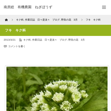
南房総 有機農園 ねぎぼうず
Home
キク科
,
作業日誌 日々是淡々 ブログ
,
野良の花 3月
フキ キク科
フキ キク科
2013/3/21
キク科
,
作業日誌 日々是淡々 ブログ
,
野良の花 3月
コメントを書く