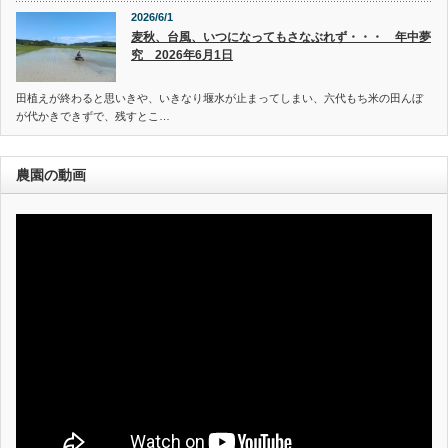
2026/6/1
麦秋、台風、いつになってもさなぶれず・・・ 年中夢
究 2026年6月1日
田植えが終わると思いきや、いきなり堰水が止まってしまい、六代もち米の田んぼ
が代かきできずで、残すとこ…
農園の動画