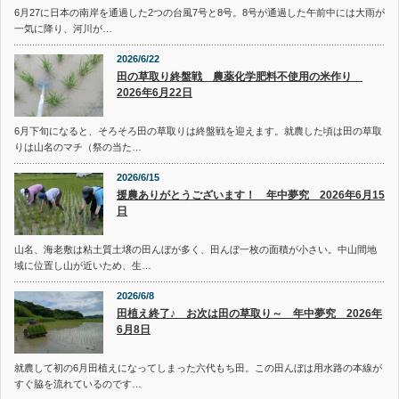
6月27に日本の南岸を通過した2つの台風7号と8号。8号が通過した午前中には大雨が
一気に降り、河川が…
2026/6/22
田の草取り終盤戦 農薬化学肥料不使用の米作り
2026年6月22日
6月下旬になると、そろそろ田の草取りは終盤戦を迎えます。就農した頃は田の草取
りは山名のマチ（祭の当た…
2026/6/15
援農ありがとうございます！ 年中夢究 2026年6月15
日
山名、海老敷は粘土質土壌の田んぼが多く、田んぼ一枚の面積が小さい。中山間地
域に位置し山が近いため、生…
2026/6/8
田植え終了♪ お次は田の草取り～ 年中夢究 2026年
6月8日
就農して初の6月田植えになってしまった六代もち田。この田んぼは用水路の本線が
すぐ脇を流れているのです…