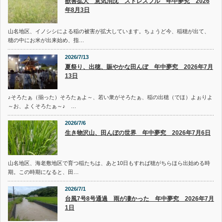
獣害拡大 意気消沈 ストレスフル 年中夢究 2026
年8月3日
山名地区、イノシシによる稲の被害が拡大しています。ちょうど今、稲穂が出て、
穂の中にお米が出来始め、指…
2026/7/13
夏祭り、出穂、賑やかな田んぼ 年中夢究 2026年7月
13日
♪そろたぁ（揃った）そろたぁよ～、若い衆がそろたぁ、稲の出穂（でほ）よぉりよ
～お、よくそろたぁ～♪ …
2026/7/6
生き物沢山、田んぼの世界 年中夢究 2026年7月6日
山名地区、海老敷地区で育つ稲たちは、あと10日もすれば穂がちらほら出始める時
期。この時期になると、田…
2026/7/1
台風7号8号通過 雨が凄かった 年中夢究 2026年7月
1日