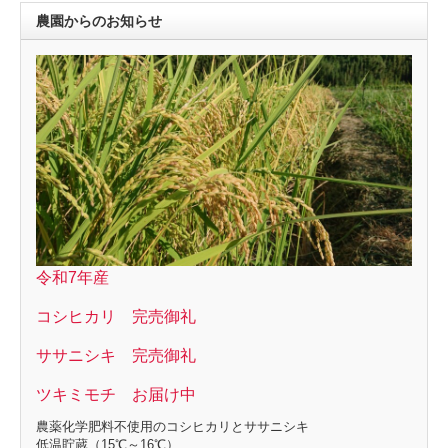
農園からのお知らせ
令和7年産
コシヒカリ 完売御礼
ササニシキ 完売御礼
ツキミモチ お届け中
農薬化学肥料不使用のコシヒカリとササニシキ
低温貯蔵（15℃～16℃）