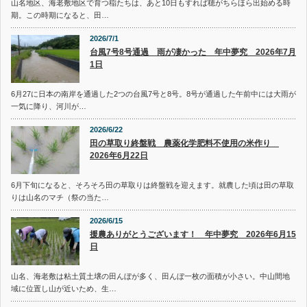
山名地区、海老敷地区で育つ稲たちは、あと10日もすれば穂がちらほら出始める時
期。この時期になると、田…
2026/7/1
台風7号8号通過 雨が凄かった 年中夢究 2026年7月
1日
6月27に日本の南岸を通過した2つの台風7号と8号。8号が通過した午前中には大雨が
一気に降り、河川が…
2026/6/22
田の草取り終盤戦 農薬化学肥料不使用の米作り
2026年6月22日
6月下旬になると、そろそろ田の草取りは終盤戦を迎えます。就農した頃は田の草取
りは山名のマチ（祭の当た…
2026/6/15
援農ありがとうございます！ 年中夢究 2026年6月15
日
山名、海老敷は粘土質土壌の田んぼが多く、田んぼ一枚の面積が小さい。中山間地
域に位置し山が近いため、生…