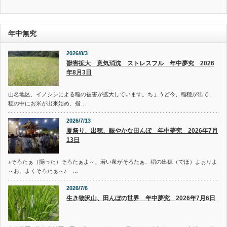
ゴ
リ
ー
年中無究
2026/8/3
獣害拡大 意気消沈 ストレスフル 年中夢究 2026
年8月3日
山名地区、イノシシによる稲の被害が拡大しています。ちょうど今、稲穂が出て、
穂の中にお米が出来始め、指…
2026/7/13
夏祭り、出穂、賑やかな田んぼ 年中夢究 2026年7月
13日
♪そろたぁ（揃った）そろたぁよ～、若い衆がそろたぁ、稲の出穂（でほ）よぉりよ
～お、よくそろたぁ～♪ …
2026/7/6
生き物沢山、田んぼの世界 年中夢究 2026年7月6日