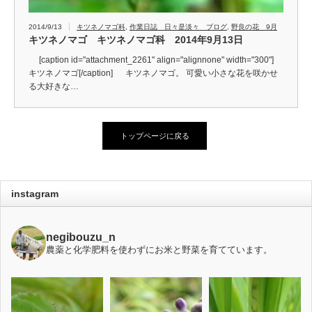
2014/9/13
キツネノマゴ科
,
作業日誌 日々是淡々 ブログ
,
野良の花 9月
キツネノマゴ キツネノマゴ科 2014年9月13日
[caption id="attachment_2261" align="alignnone" width="300"]
キツネノマゴ[/caption] キツネノマゴ。 可愛い小さな花を咲かせ
る大好きな…
トップページに戻る
instagram
negibouzu_n
農薬と化学肥料を使わずにお米と野菜を育てています。