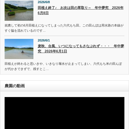
2026/6/8
田植え終了♪ お次は田の草取り～ 年中夢究 2026年
6月8日
就農して初の6月田植えになってしまった六代もち田。この田んぼは用水路の本線が
すぐ脇を流れているのです…
2026/6/1
麦秋、台風、いつになってもさなぶれず・・・ 年中夢
究 2026年6月1日
田植えが終わると思いきや、いきなり堰水が止まってしまい、六代もち米の田んぼ
が代かきできずで、残すとこ…
農園の動画