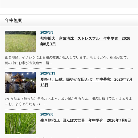
ゴ
リ
ー
年中無究
2026/8/3
獣害拡大 意気消沈 ストレスフル 年中夢究 2026
年8月3日
山名地区、イノシシによる稲の被害が拡大しています。ちょうど今、稲穂が出て、
穂の中にお米が出来始め、指…
2026/7/13
夏祭り、出穂、賑やかな田んぼ 年中夢究 2026年7月
13日
♪そろたぁ（揃った）そろたぁよ～、若い衆がそろたぁ、稲の出穂（でほ）よぉりよ
～お、よくそろたぁ～♪ …
2026/7/6
生き物沢山、田んぼの世界 年中夢究 2026年7月6日