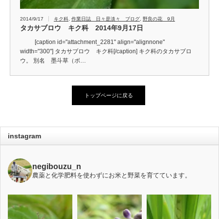
2014/9/17
キク科
,
作業日誌 日々是淡々 ブログ
,
野良の花 9月
タカサブロウ キク科 2014年9月17日
[caption id="attachment_2281" align="alignnone"
width="300"] タカサブロウ キク科[/caption] キク科のタカサブロ
ウ。 別名 墨斗草（ボ…
トップページに戻る
instagram
negibouzu_n
農薬と化学肥料を使わずにお米と野菜を育てています。