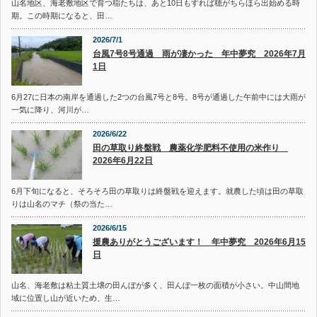
山名地区、海老敷地区で育つ稲たちは、あと10日もすれば穂がちらほら出始める時
期。この時期になると、田…
2026/7/1
台風7号8号通過 雨が凄かった 年中夢究 2026年7月
1日
6月27に日本の南岸を通過した2つの台風7号と8号。8号が通過した午前中には大雨が
一気に降り、河川が…
2026/6/22
田の草取り終盤戦 農薬化学肥料不使用の米作り
2026年6月22日
6月下旬になると、そろそろ田の草取りは終盤戦を迎えます。就農した頃は田の草取
りは山名のマチ（祭の当た…
2026/6/15
援農ありがとうございます！ 年中夢究 2026年6月15
日
山名、海老敷は粘土質土壌の田んぼが多く、田んぼ一枚の面積が小さい。中山間地
域に位置し山が近いため、生…