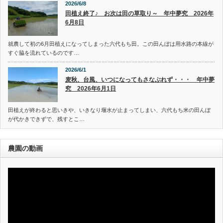
2026/6/8
田植え終了♪ お次は田の草取り～ 年中夢究 2026年
6月8日
就農して初の6月田植えになってしまった六代もち田。この田んぼは用水路の本線が
すぐ脇を流れているのです…
2026/6/1
麦秋、台風、いつになってもさなぶれず・・・ 年中夢
究 2026年6月1日
田植えが終わると思いきや、いきなり堰水が止まってしまい、六代もち米の田んぼ
が代かきできずで、残すとこ…
農園の動画