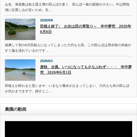
山名、海老敷は粘土質土壌の田んぼが多く、田んぼ一枚の面積が小さい。中山間地
域に位置し山が近いため、生…
2026/6/8
田植え終了♪ お次は田の草取り～ 年中夢究 2026年
6月8日
就農して初の6月田植えになってしまった六代もち田。この田んぼは用水路の本線が
すぐ脇を流れているのです…
2026/6/1
麦秋、台風、いつになってもさなぶれず・・・ 年中夢
究 2026年6月1日
田植えが終わると思いきや、いきなり堰水が止まってしまい、六代もち米の田んぼ
が代かきできずで、残すとこ…
農園の動画