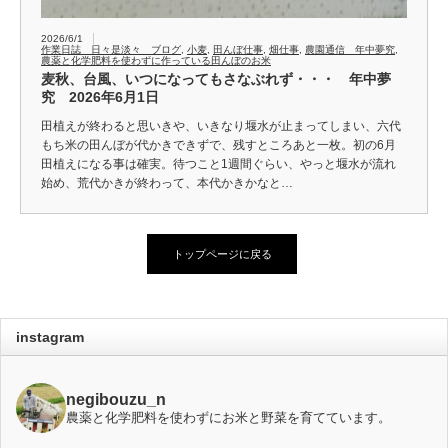
2026/6/1
作業日誌 日々是淡々 ブログ
,
小麦
,
田んぼ仕事
,
畑仕事
,
農園通信 年中夢究
,
農薬と化学肥料を使わずに作っている田んぼのお米
麦秋、台風、いつになってもさなぶれず・・・ 年中夢
究 2026年6月1日
田植えが終わると思いきや、いきなり堰水が止まってしまい、六代
もち米の田んぼが代かきできずで、残すところあと一枚。初の6月
田植えになる事は確実。待つこと1週間ぐらい、やっと堰水が流れ
始め、荒代かきが終わって、本代かきかなと…
トップページに戻る
instagram
negibouzu_n
農薬と化学肥料を使わずにお米と野菜を育てています。