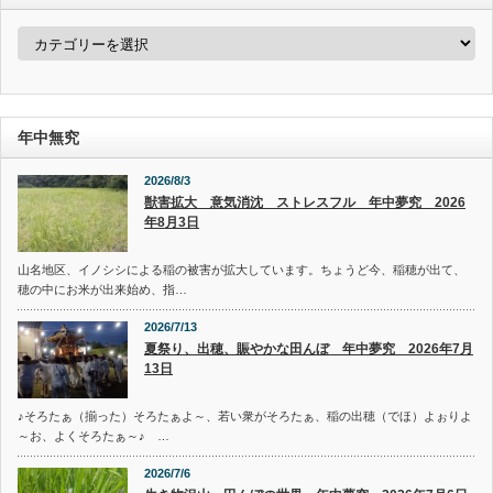
カ
テ
ゴ
リ
ー
年中無究
2026/8/3
獣害拡大 意気消沈 ストレスフル 年中夢究 2026
年8月3日
山名地区、イノシシによる稲の被害が拡大しています。ちょうど今、稲穂が出て、
穂の中にお米が出来始め、指…
2026/7/13
夏祭り、出穂、賑やかな田んぼ 年中夢究 2026年7月
13日
♪そろたぁ（揃った）そろたぁよ～、若い衆がそろたぁ、稲の出穂（でほ）よぉりよ
～お、よくそろたぁ～♪ …
2026/7/6