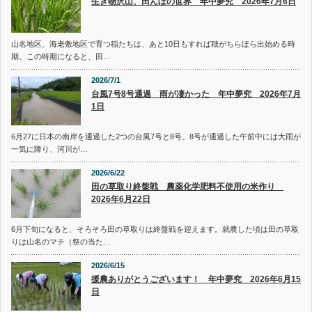
生き物沢山、田んぼの世界 年中夢究 2026年7月6日
山名地区、海老敷地区で育つ稲たちは、あと10日もすれば穂がちらほら出始める時
期。この時期になると、田…
2026/7/1
台風7号8号通過 雨が凄かった 年中夢究 2026年7月
1日
6月27に日本の南岸を通過した2つの台風7号と8号。8号が通過した午前中には大雨が
一気に降り、河川が…
2026/6/22
田の草取り終盤戦 農薬化学肥料不使用の米作り
2026年6月22日
6月下旬になると、そろそろ田の草取りは終盤戦を迎えます。就農した頃は田の草取
りは山名のマチ（祭の当た…
2026/6/15
援農ありがとうございます！ 年中夢究 2026年6月15
日