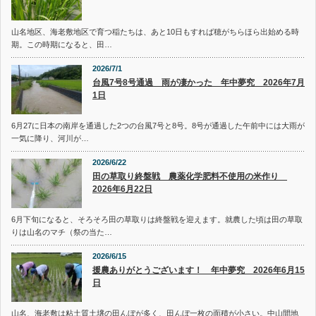
山名地区、海老敷地区で育つ稲たちは、あと10日もすれば穂がちらほら出始める時
期。この時期になると、田…
2026/7/1
台風7号8号通過 雨が凄かった 年中夢究 2026年7月
1日
6月27に日本の南岸を通過した2つの台風7号と8号。8号が通過した午前中には大雨が
一気に降り、河川が…
2026/6/22
田の草取り終盤戦 農薬化学肥料不使用の米作り
2026年6月22日
6月下旬になると、そろそろ田の草取りは終盤戦を迎えます。就農した頃は田の草取
りは山名のマチ（祭の当た…
2026/6/15
援農ありがとうございます！ 年中夢究 2026年6月15
日
山名、海老敷は粘土質土壌の田んぼが多く、田んぼ一枚の面積が小さい。中山間地