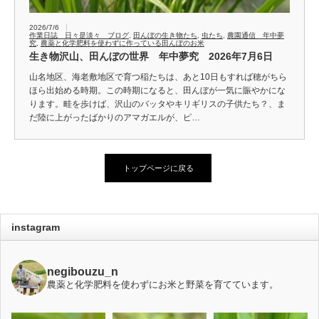
2026/7/6
作業日誌 日々是淡々 ブログ
,
田んぼの生き物たち
,
虫たち
,
農園通信 年中夢
究
,
農薬と化学肥料を使わずに作っている田んぼのお米
生き物沢山、田んぼの世界 年中夢究 2026年7月6日
山名地区、海老敷地区で育つ稲たちは、あと10日もすれば穂がちら
ほら出始める時期。この時期になると、田んぼが一気に賑やかにな
ります。畦を歩けば、沢山のバッタやキリギリスの子供たち？、ま
だ陸に上がったばかりのアマガエルが、ピ…
トップページに戻る
instagram
negibouzu_n
農薬と化学肥料を使わずにお米と野菜を育てています。