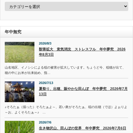
カ
テ
ゴ
リ
ー
年中無究
2026/8/3
獣害拡大 意気消沈 ストレスフル 年中夢究 2026
年8月3日
山名地区、イノシシによる稲の被害が拡大しています。ちょうど今、稲穂が出て、
穂の中にお米が出来始め、指…
2026/7/13
夏祭り、出穂、賑やかな田んぼ 年中夢究 2026年7月
13日
♪そろたぁ（揃った）そろたぁよ～、若い衆がそろたぁ、稲の出穂（でほ）よぉりよ
～お、よくそろたぁ～♪ …
2026/7/6
生き物沢山、田んぼの世界 年中夢究 2026年7月6日