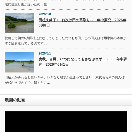
域に位置し山が近いため、生…
2026/6/8
田植え終了♪ お次は田の草取り～ 年中夢究 2026年
6月8日
就農して初の6月田植えになってしまった六代もち田。この田んぼは用水路の本線が
すぐ脇を流れているのです…
2026/6/1
麦秋、台風、いつになってもさなぶれず・・・ 年中夢
究 2026年6月1日
田植えが終わると思いきや、いきなり堰水が止まってしまい、六代もち米の田んぼ
が代かきできずで、残すとこ…
農園の動画