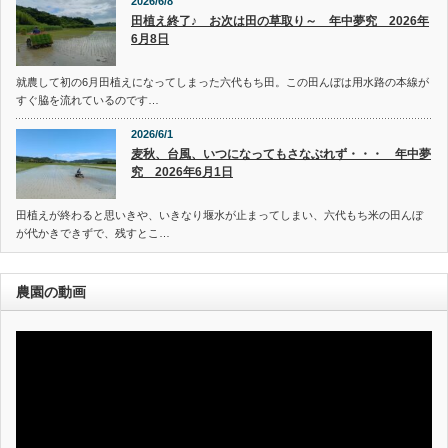
2026/6/8
田植え終了♪ お次は田の草取り～ 年中夢究 2026年
6月8日
就農して初の6月田植えになってしまった六代もち田。この田んぼは用水路の本線が
すぐ脇を流れているのです…
2026/6/1
麦秋、台風、いつになってもさなぶれず・・・ 年中夢
究 2026年6月1日
田植えが終わると思いきや、いきなり堰水が止まってしまい、六代もち米の田んぼ
が代かきできずで、残すとこ…
農園の動画