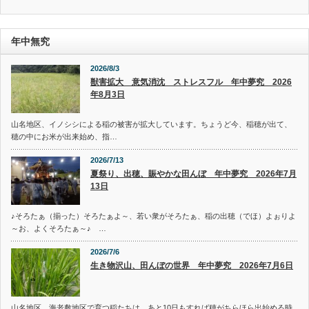
リ
ー
年中無究
2026/8/3
獣害拡大 意気消沈 ストレスフル 年中夢究 2026
年8月3日
山名地区、イノシシによる稲の被害が拡大しています。ちょうど今、稲穂が出て、
穂の中にお米が出来始め、指…
2026/7/13
夏祭り、出穂、賑やかな田んぼ 年中夢究 2026年7月
13日
♪そろたぁ（揃った）そろたぁよ～、若い衆がそろたぁ、稲の出穂（でほ）よぉりよ
～お、よくそろたぁ～♪ …
2026/7/6
生き物沢山、田んぼの世界 年中夢究 2026年7月6日
山名地区、海老敷地区で育つ稲たちは、あと10日もすれば穂がちらほら出始める時