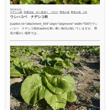
2013/1/11
ナデシコ科
,
作業日誌 日々是淡々 ブログ
,
野良の花
,
野良の花 1月
ウシハコベ ナデシコ科
[caption id="attachment_949" align="alignnone" width="500"] ウシ
ハコベ ナデシコ科[/caption] 寒い寒い毎日が続いていますが、 野
良の暖かい場所では…