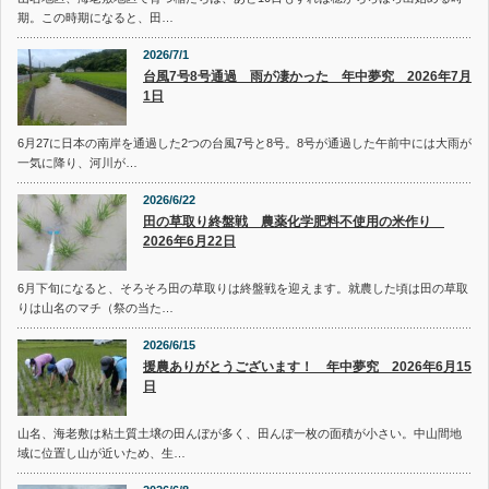
期。この時期になると、田…
2026/7/1
台風7号8号通過 雨が凄かった 年中夢究 2026年7月
1日
6月27に日本の南岸を通過した2つの台風7号と8号。8号が通過した午前中には大雨が
一気に降り、河川が…
2026/6/22
田の草取り終盤戦 農薬化学肥料不使用の米作り
2026年6月22日
6月下旬になると、そろそろ田の草取りは終盤戦を迎えます。就農した頃は田の草取
りは山名のマチ（祭の当た…
2026/6/15
援農ありがとうございます！ 年中夢究 2026年6月15
日
山名、海老敷は粘土質土壌の田んぼが多く、田んぼ一枚の面積が小さい。中山間地
域に位置し山が近いため、生…