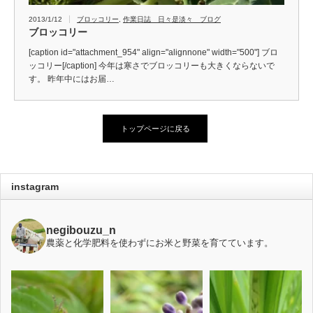
2013/1/12
ブロッコリー
,
作業日誌 日々是淡々 ブログ
ブロッコリー
[caption id="attachment_954" align="alignnone" width="500"] ブロ
ッコリー[/caption] 今年は寒さでブロッコリーも大きくならないで
す。 昨年中にはお届…
トップページに戻る
instagram
negibouzu_n
農薬と化学肥料を使わずにお米と野菜を育てています。