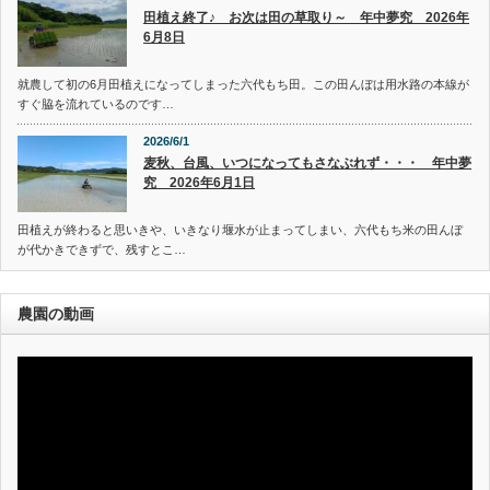
田植え終了♪ お次は田の草取り～ 年中夢究 2026年
6月8日
就農して初の6月田植えになってしまった六代もち田。この田んぼは用水路の本線が
すぐ脇を流れているのです…
2026/6/1
麦秋、台風、いつになってもさなぶれず・・・ 年中夢
究 2026年6月1日
田植えが終わると思いきや、いきなり堰水が止まってしまい、六代もち米の田んぼ
が代かきできずで、残すとこ…
農園の動画