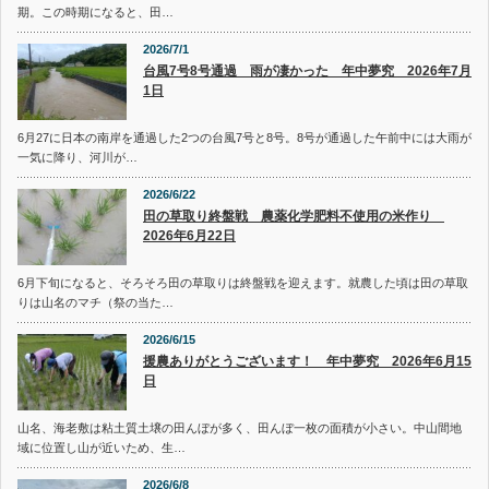
期。この時期になると、田…
2026/7/1
台風7号8号通過 雨が凄かった 年中夢究 2026年7月
1日
6月27に日本の南岸を通過した2つの台風7号と8号。8号が通過した午前中には大雨が
一気に降り、河川が…
2026/6/22
田の草取り終盤戦 農薬化学肥料不使用の米作り
2026年6月22日
6月下旬になると、そろそろ田の草取りは終盤戦を迎えます。就農した頃は田の草取
りは山名のマチ（祭の当た…
2026/6/15
援農ありがとうございます！ 年中夢究 2026年6月15
日
山名、海老敷は粘土質土壌の田んぼが多く、田んぼ一枚の面積が小さい。中山間地
域に位置し山が近いため、生…
2026/6/8