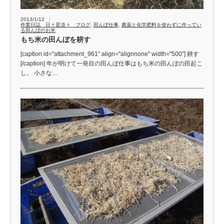
2013/1/12
作業日誌 日々是淡々 ブログ
,
田んぼ仕事
,
農薬と化学肥料を使わずに作ってい
る田んぼのお米
もち米の田んぼを耕す
[caption id="attachment_961" align="alignnone" width="500"] 耕す
[/caption] 年が明けて一発目の田んぼ仕事はもち米の田んぼの田起こ
し。 小さな…