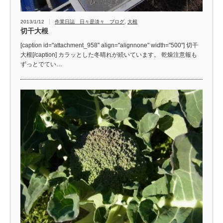
2013/1/12
作業日誌 日々是淡々 ブログ
,
大根
切干大根
[caption id="attachment_958" align="alignnone" width="500"] 切干
大根[/caption] カラッとした冬晴れが続いています。 乾燥注意報も
ずっとでてい…