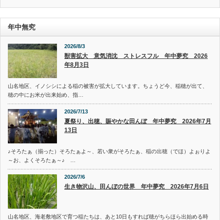
リ
ー
年中無究
2026/8/3
獣害拡大 意気消沈 ストレスフル 年中夢究 2026
年8月3日
山名地区、イノシシによる稲の被害が拡大しています。ちょうど今、稲穂が出て、
穂の中にお米が出来始め、指…
2026/7/13
夏祭り、出穂、賑やかな田んぼ 年中夢究 2026年7月
13日
♪そろたぁ（揃った）そろたぁよ～、若い衆がそろたぁ、稲の出穂（でほ）よぉりよ
～お、よくそろたぁ～♪ …
2026/7/6
生き物沢山、田んぼの世界 年中夢究 2026年7月6日
山名地区、海老敷地区で育つ稲たちは、あと10日もすれば穂がちらほら出始める時