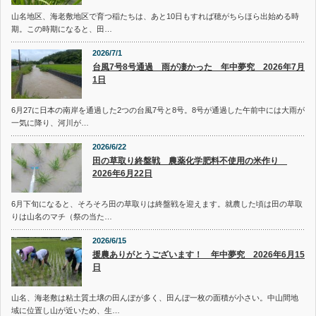
山名地区、海老敷地区で育つ稲たちは、あと10日もすれば穂がちらほら出始める時
期。この時期になると、田…
2026/7/1
台風7号8号通過 雨が凄かった 年中夢究 2026年7月
1日
6月27に日本の南岸を通過した2つの台風7号と8号。8号が通過した午前中には大雨が
一気に降り、河川が…
2026/6/22
田の草取り終盤戦 農薬化学肥料不使用の米作り
2026年6月22日
6月下旬になると、そろそろ田の草取りは終盤戦を迎えます。就農した頃は田の草取
りは山名のマチ（祭の当た…
2026/6/15
援農ありがとうございます！ 年中夢究 2026年6月15
日
山名、海老敷は粘土質土壌の田んぼが多く、田んぼ一枚の面積が小さい。中山間地
域に位置し山が近いため、生…