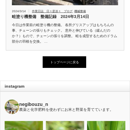
2024/3/14
作業日誌 日々是淡々 ブログ
,
機械整備
畦塗り機整備 整備記録 2024年3月14日
今日は作業前の畦塗り機の整備。 各所グリスアップはもちろんの
事、チェーンの張りもチェック。 意外と伸びている（緩んだの
か？）もので、チェーンの張りを調整。 畦を成型するためのドラム
部分の羽根を交換。 …
トップページに戻る
instagram
negibouzu_n
農薬と化学肥料を使わずにお米と野菜を育てています。