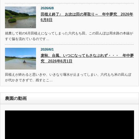
2026/6/8
田植え終了♪ お次は田の草取り～ 年中夢究 2026年
6月8日
就農して初の6月田植えになってしまった六代もち田。この田んぼは用水路の本線が
すぐ脇を流れているのです…
2026/6/1
麦秋、台風、いつになってもさなぶれず・・・ 年中夢
究 2026年6月1日
田植えが終わると思いきや、いきなり堰水が止まってしまい、六代もち米の田んぼ
が代かきできずで、残すとこ…
農園の動画