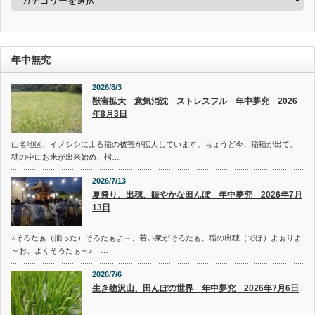
テ
ゴ
リ
ー
年中無究
2026/8/3
獣害拡大 意気消沈 ストレスフル 年中夢究 2026
年8月3日
山名地区、イノシシによる稲の被害が拡大しています。ちょうど今、稲穂が出て、
穂の中にお米が出来始め、指…
2026/7/13
夏祭り、出穂、賑やかな田んぼ 年中夢究 2026年7月
13日
♪そろたぁ（揃った）そろたぁよ～、若い衆がそろたぁ、稲の出穂（でほ）よぉりよ
～お、よくそろたぁ～♪ …
2026/7/6
生き物沢山、田んぼの世界 年中夢究 2026年7月6日