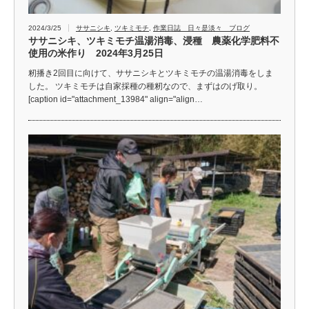
2024/3/25
ササニシキ
,
ツキミモチ
,
作業日誌 日々是淡々 ブログ
ササニシキ、ツキミモチ温湯消毒、浸種 農薬化学肥料不
使用の米作り 2024年3月25日
籾播き2回目に向けて、ササニシキとツキミモチの温湯消毒をしま
した。 ツキミモチは自家採種の種籾なので、まずはのげ取り。
[caption id="attachment_13984" align="align…