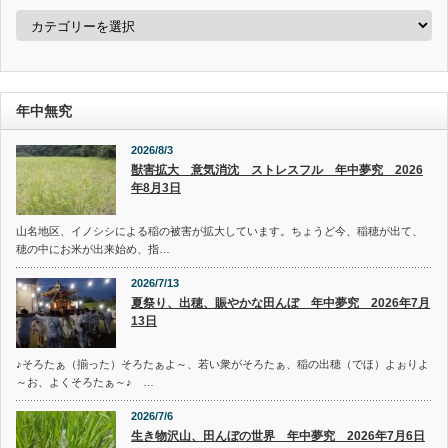
カ
テ
ゴ
リ
ー
年中無究
2026/8/3
獣害拡大 意気消沈 ストレスフル 年中夢究 2026
年8月3日
山名地区、イノシシによる稲の被害が拡大しています。ちょうど今、稲穂が出て、
穂の中にお米が出来始め、指…
2026/7/13
夏祭り、出穂、賑やかな田んぼ 年中夢究 2026年7月
13日
♪そろたぁ（揃った）そろたぁよ～、若い衆がそろたぁ、稲の出穂（でほ）よぉりよ
～お、よくそろたぁ～♪ …
2026/7/6
生き物沢山、田んぼの世界 年中夢究 2026年7月6日