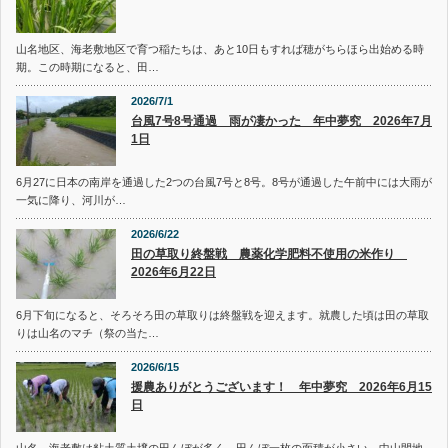
山名地区、海老敷地区で育つ稲たちは、あと10日もすれば穂がちらほら出始める時
期。この時期になると、田…
2026/7/1
台風7号8号通過 雨が凄かった 年中夢究 2026年7月
1日
6月27に日本の南岸を通過した2つの台風7号と8号。8号が通過した午前中には大雨が
一気に降り、河川が…
2026/6/22
田の草取り終盤戦 農薬化学肥料不使用の米作り
2026年6月22日
6月下旬になると、そろそろ田の草取りは終盤戦を迎えます。就農した頃は田の草取
りは山名のマチ（祭の当た…
2026/6/15
援農ありがとうございます！ 年中夢究 2026年6月15
日
山名、海老敷は粘土質土壌の田んぼが多く、田んぼ一枚の面積が小さい。中山間地