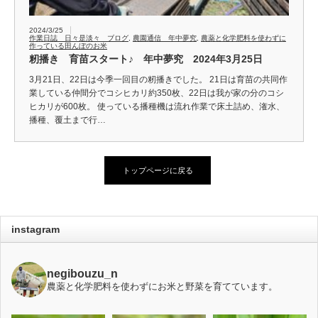
2024/3/25
作業日誌 日々是淡々 ブログ
,
農園通信 年中夢究
,
農薬と化学肥料を使わずに
作っている田んぼのお米
籾播き 育苗スタート♪ 年中夢究 2024年3月25日
3月21日、22日は今季一回目の籾播きでした。 21日は育苗の共同作
業している仲間分でコシヒカリ約350枚、22日は我が家の分のコシ
ヒカリが600枚。 使っている播種機は流れ作業で床土詰め、潅水、
播種、覆土まで行…
トップページに戻る
instagram
negibouzu_n
農薬と化学肥料を使わずにお米と野菜を育てています。