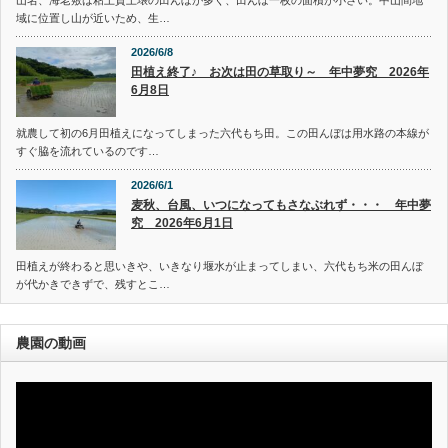
域に位置し山が近いため、生…
2026/6/8
田植え終了♪ お次は田の草取り～ 年中夢究 2026年
6月8日
就農して初の6月田植えになってしまった六代もち田。この田んぼは用水路の本線が
すぐ脇を流れているのです…
2026/6/1
麦秋、台風、いつになってもさなぶれず・・・ 年中夢
究 2026年6月1日
田植えが終わると思いきや、いきなり堰水が止まってしまい、六代もち米の田んぼ
が代かきできずで、残すとこ…
農園の動画