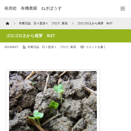
南房総 有機農園 ねぎぼうず
Home
作業日誌 日々是淡々 ブログ
,
菜花
ゴロゴロ土から発芽 9/27
ゴロゴロ土から発芽 9/27
2013/9/27
作業日誌 日々是淡々 ブログ
,
菜花
コメントを書く