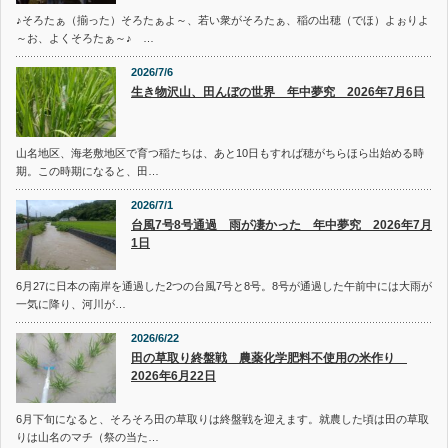
♪そろたぁ（揃った）そろたぁよ～、若い衆がそろたぁ、稲の出穂（でほ）よぉりよ
～お、よくそろたぁ～♪ …
2026/7/6
生き物沢山、田んぼの世界 年中夢究 2026年7月6日
山名地区、海老敷地区で育つ稲たちは、あと10日もすれば穂がちらほら出始める時
期。この時期になると、田…
2026/7/1
台風7号8号通過 雨が凄かった 年中夢究 2026年7月
1日
6月27に日本の南岸を通過した2つの台風7号と8号。8号が通過した午前中には大雨が
一気に降り、河川が…
2026/6/22
田の草取り終盤戦 農薬化学肥料不使用の米作り
2026年6月22日
6月下旬になると、そろそろ田の草取りは終盤戦を迎えます。就農した頃は田の草取
りは山名のマチ（祭の当た…