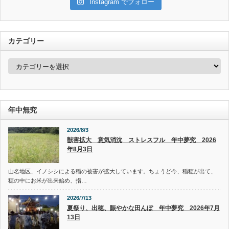
Instagram でフォロー
カテゴリー
カ
テ
ゴ
リ
ー
年中無究
2026/8/3
獣害拡大 意気消沈 ストレスフル 年中夢究 2026
年8月3日
山名地区、イノシシによる稲の被害が拡大しています。ちょうど今、稲穂が出て、
穂の中にお米が出来始め、指…
2026/7/13
夏祭り、出穂、賑やかな田んぼ 年中夢究 2026年7月
13日