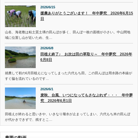
2026/6/15
援農ありがとうございます！ 年中夢究 2026年6月15
日
山名、海老敷は粘土質土壌の田んぼが多く、田んぼ一枚の面積が小さい。中山間地
域に位置し山が近いため、生…
2026/6/8
田植え終了♪ お次は田の草取り～ 年中夢究 2026年
6月8日
就農して初の6月田植えになってしまった六代もち田。この田んぼは用水路の本線が
すぐ脇を流れているのです…
2026/6/1
麦秋、台風、いつになってもさなぶれず・・・ 年中夢
究 2026年6月1日
田植えが終わると思いきや、いきなり堰水が止まってしまい、六代もち米の田んぼ
が代かきできずで、残すとこ…
農園の動画