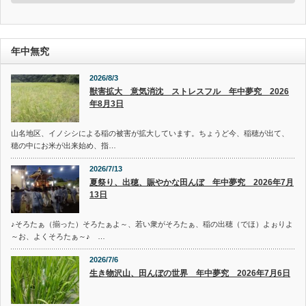
ゴ
リ
ー
年中無究
2026/8/3
獣害拡大 意気消沈 ストレスフル 年中夢究 2026
年8月3日
山名地区、イノシシによる稲の被害が拡大しています。ちょうど今、稲穂が出て、
穂の中にお米が出来始め、指…
2026/7/13
夏祭り、出穂、賑やかな田んぼ 年中夢究 2026年7月
13日
♪そろたぁ（揃った）そろたぁよ～、若い衆がそろたぁ、稲の出穂（でほ）よぉりよ
～お、よくそろたぁ～♪ …
2026/7/6
生き物沢山、田んぼの世界 年中夢究 2026年7月6日