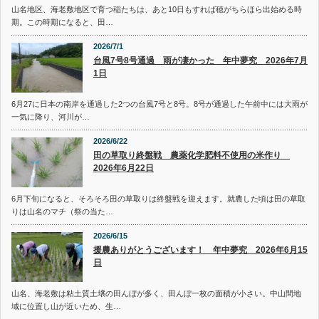
山名地区、海老敷地区で育つ稲たちは、あと10日もすれば穂がちらほら出始める時
期。この時期になると、田…
2026/7/1
台風7号8号通過 雨が凄かった 年中夢究 2026年7月
1日
6月27に日本の南岸を通過した2つの台風7号と8号。8号が通過した午前中には大雨が
一気に降り、河川が…
2026/6/22
田の草取り終盤戦 農薬化学肥料不使用の米作り
2026年6月22日
6月下旬になると、そろそろ田の草取りは終盤戦を迎えます。就農した頃は田の草取
りは山名のマチ（祭の当た…
2026/6/15
援農ありがとうございます！ 年中夢究 2026年6月15
日
山名、海老敷は粘土質土壌の田んぼが多く、田んぼ一枚の面積が小さい。中山間地
域に位置し山が近いため、生…