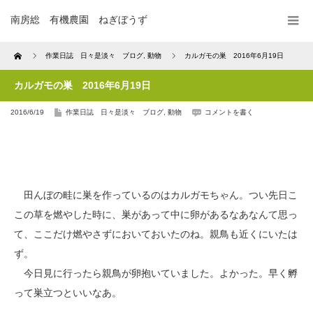
南房総 有機農園 ねぎぼうず
Home
作業日誌 日々是淡々 ブログ
,
動物
カルガモの巣 2016年6月19日
カルガモの巣 2016年6月19日
2016/6/19
作業日誌 日々是淡々 ブログ
,
動物
コメントを書く
田んぼの畦に巣を作っているのはカルガモちゃん。つい先日こ
この草を燃やした時に、巣があって中に卵があるなあなんて思っ
て、ここだけ燃やさずにおいておいたのね。親鳥も近くにいたは
ず。
今日見に行ったら親鳥が卵抱いていました。よかった。早く孵
って巣立つといいなあ。