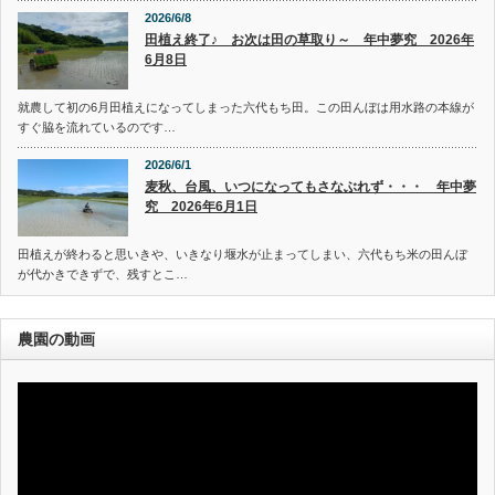
2026/6/8
田植え終了♪ お次は田の草取り～ 年中夢究 2026年
6月8日
就農して初の6月田植えになってしまった六代もち田。この田んぼは用水路の本線が
すぐ脇を流れているのです…
2026/6/1
麦秋、台風、いつになってもさなぶれず・・・ 年中夢
究 2026年6月1日
田植えが終わると思いきや、いきなり堰水が止まってしまい、六代もち米の田んぼ
が代かきできずで、残すとこ…
農園の動画