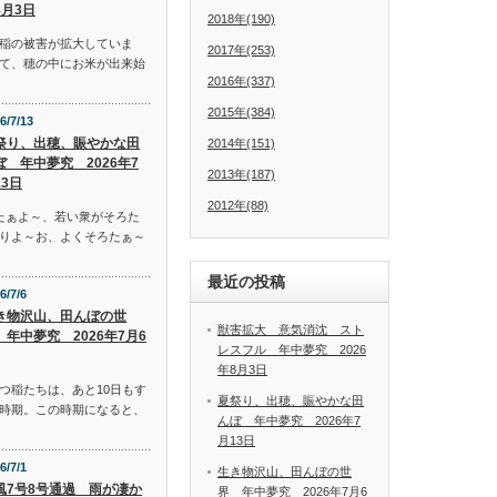
8月3日
2018年(190)
稲の被害が拡大していま
2017年(253)
て、穂の中にお米が出来始
2016年(337)
2015年(384)
6/7/13
祭り、出穂、賑やかな田
2014年(151)
ぼ 年中夢究 2026年7
2013年(187)
13日
2012年(88)
たぁよ～、若い衆がそろた
りよ～お、よくそろたぁ～
最近の投稿
6/7/6
き物沢山、田んぼの世
獣害拡大 意気消沈 スト
 年中夢究 2026年7月6
レスフル 年中夢究 2026
年8月3日
つ稲たちは、あと10日もす
夏祭り、出穂、賑やかな田
時期。この時期になると、
んぼ 年中夢究 2026年7
月13日
6/7/1
生き物沢山、田んぼの世
風7号8号通過 雨が凄か
界 年中夢究 2026年7月6