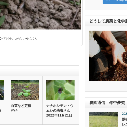
どうして農薬と化学
るバジル。かわいらしい。
農園通信 年中夢究
白菜など定植
ナナホシテントウ
9/24
5
ムシの幼虫さん
202
2022年11月21日
獣
レ