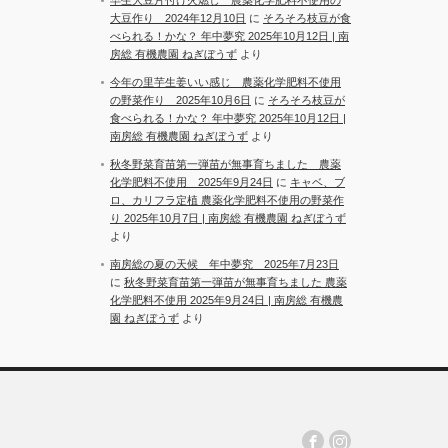
大豆作り 2024年12月10日
に
そろそろ枝豆が食
べられる！かな？ 年中夢究 2025年10月12日 | 南
房総 有機農園 ねぎぼうず
より
今年の里芋生姜いい感じ 農薬化学肥料不使用
の野菜作り 2025年10月6日
に
そろそろ枝豆が
食べられる！かな？ 年中夢究 2025年10月12日 |
南房総 有機農園 ねぎぼうず
より
秋冬野菜育苗第一弾苗が無事育ちました 農薬
化学肥料不使用 2025年9月24日
に
キャベ、ブ
ロ、カリフラ定植 農薬化学肥料不使用の野菜作
り 2025年10月7日 | 南房総 有機農園 ねぎぼうず
より
南房総の夏の天候 年中夢究 2025年7月23日
に
秋冬野菜育苗第一弾苗が無事育ちました 農薬
化学肥料不使用 2025年9月24日 | 南房総 有機農
園 ねぎぼうず
より