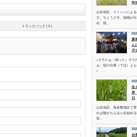
年
山名地区、イノシシによる
す。ちょうど今、稲穂が出
め、指…
トラックバック ( 0 )
202
夏
ん
月
♪そろたぁ（揃った）そろ
ぁ、稲の出穂（でほ）よぉ
♪ …
202
生
界
日
山名地区、海老敷地区で育
れば穂がちらほら出始める
田…
202
台