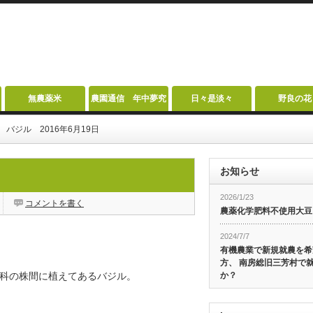
無農薬米
農園通信 年中夢究
日々是淡々
野良の花
バジル 2016年6月19日
お知らせ
2026/1/23
コメントを書く
農薬化学肥料不使用大豆
2024/7/7
有機農業で新規就農を希
方、 南房総旧三芳村で
科の株間に植えてあるバジル。
か？