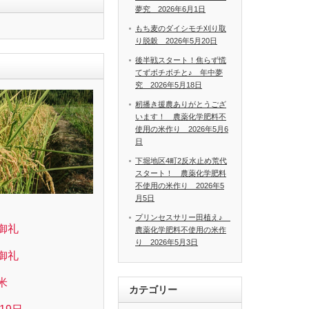
夢究 2026年6月1日
もち麦のダイシモチ刈り取
り脱穀 2026年5月20日
後半戦スタート！焦らず慌
てずボチボチと♪ 年中夢
究 2026年5月18日
籾播き援農ありがとうござ
います！ 農薬化学肥料不
使用の米作り 2026年5月6
日
下堀地区4町2反水止め荒代
スタート！ 農薬化学肥料
不使用の米作り 2026年5
月5日
プリンセスサリー田植え♪
御礼
農薬化学肥料不使用の米作
り 2026年5月3日
御礼
米
カテゴリー