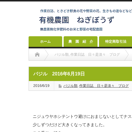
ホーム
農 園 紹 介
特定商取引法
バジル類
,
作業日誌 日々是淡々 ブログ
バジル 2016年6月19日
2016/6/19
バジル類
,
作業日誌 日々是淡々 ブログ
ニジュウヤホシテントウ避けにおまじないとしてナス
少しずつだけど大きくなってきました。