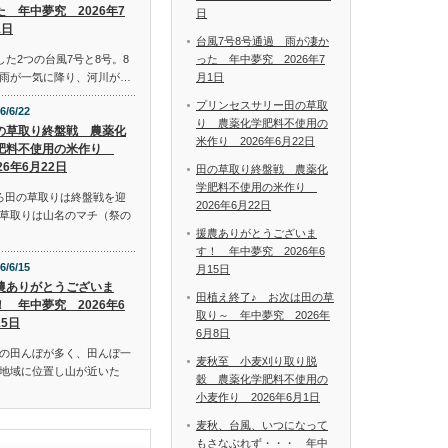
た 年中夢究 2026年7
日
1日
台風7号8号通過 雨が凄か
った 年中夢究 2026年7
した2つの台風7号と8号。8
月1日
雨が一気に降り、河川が…
プリンセスサリー田の草取
6/6/22
り 農薬化学肥料不使用の
の草取り終盤戦 農薬化
米作り 2026年6月22日
肥料不使用の米作り
26年6月22日
田の草取り終盤戦 農薬化
学肥料不使用の米作り
ろ田の草取りは終盤戦を迎
2026年6月22日
草取りは山名のマチ（祭の
援農ありがとうございま
す！ 年中夢究 2026年6
6/6/15
月15日
農ありがとうございま
田植え終了♪ お次は田の草
！ 年中夢究 2026年6
取り～ 年中夢究 2026年
15日
6月8日
の田んぼが多く、田んぼ一
麦秋至 小麦刈り取り脱
地域に位置し山が近いた
穀 農薬化学肥料不使用の
小麦作り 2026年6月1日
麦秋、台風、いつになって
もさなぶれず・・・ 年中