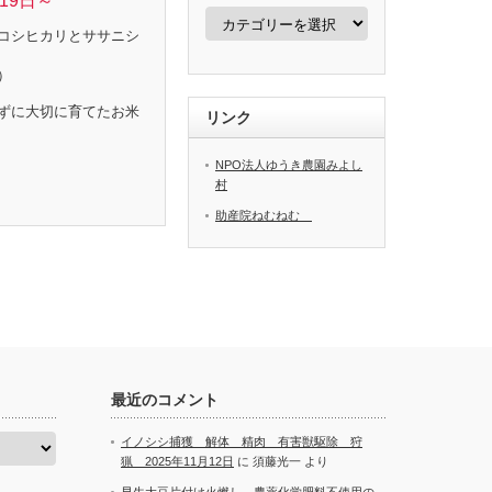
19日～
カ
テ
コシヒカリとササニシ
ゴ
リ
）
ー
ずに大切に育てたお米
リンク
NPO法人ゆうき農園みよし
村
助産院ねむねむ
最近のコメント
イノシシ捕獲 解体 精肉 有害獣駆除 狩
猟 2025年11月12日
に
須藤光一
より
早生大豆片付け火燃し 農薬化学肥料不使用の