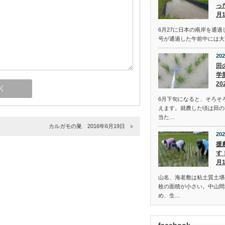
っ
月
6月27に日本の南岸を通過
号が通過した午前中には大
202
田
学
20
6月下旬になると、そろそ
えます。就農した頃は田の
当た…
カルガモの巣 2016年6月19日
202
援
す
月
山名、海老敷は粘土質土壌
枚の面積が小さい。中山間
め、生…
facebook