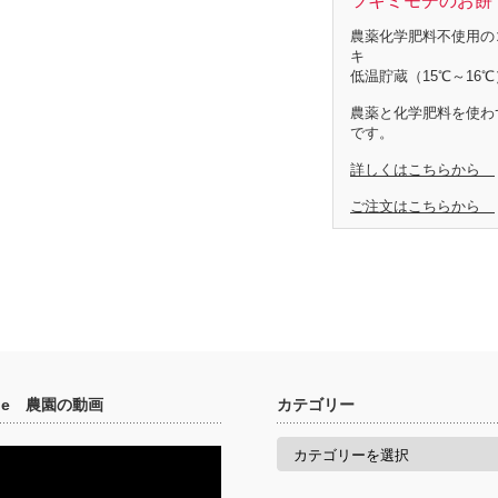
ツキミモチのお餅 
農薬化学肥料不使用の
キ
低温貯蔵（15℃～16℃
農薬と化学肥料を使わ
です。
詳しくはこちらから
ご注文はこちらから
ube 農園の動画
カテゴリー
カ
テ
ゴ
リ