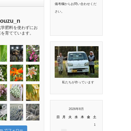
備考欄からお問い合わせくだ
さい。
bouzu_n
化学肥料を使わずにお
菜を育てています。
私たちが作っています
2026年8月
日
月
火
水
木
金
土
1
gram でフォロー