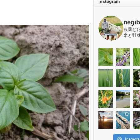
instagram
negi
農薬と
米と野
Insta