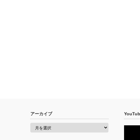
アーカイブ
YouT
ア
ー
カ
イ