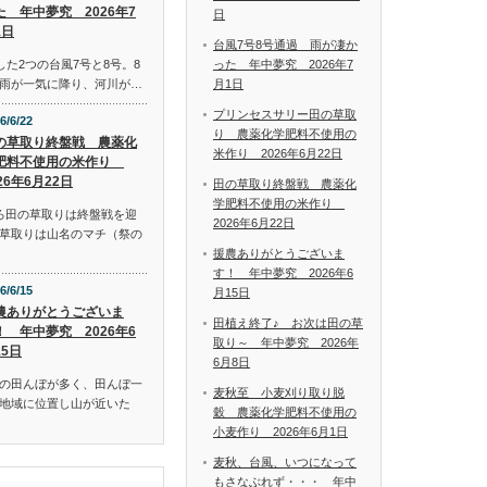
た 年中夢究 2026年7
日
1日
台風7号8号通過 雨が凄か
った 年中夢究 2026年7
した2つの台風7号と8号。8
月1日
雨が一気に降り、河川が…
プリンセスサリー田の草取
6/6/22
り 農薬化学肥料不使用の
の草取り終盤戦 農薬化
米作り 2026年6月22日
肥料不使用の米作り
26年6月22日
田の草取り終盤戦 農薬化
学肥料不使用の米作り
ろ田の草取りは終盤戦を迎
2026年6月22日
草取りは山名のマチ（祭の
援農ありがとうございま
す！ 年中夢究 2026年6
6/6/15
月15日
農ありがとうございま
田植え終了♪ お次は田の草
！ 年中夢究 2026年6
取り～ 年中夢究 2026年
15日
6月8日
の田んぼが多く、田んぼ一
麦秋至 小麦刈り取り脱
地域に位置し山が近いた
穀 農薬化学肥料不使用の
小麦作り 2026年6月1日
麦秋、台風、いつになって
もさなぶれず・・・ 年中