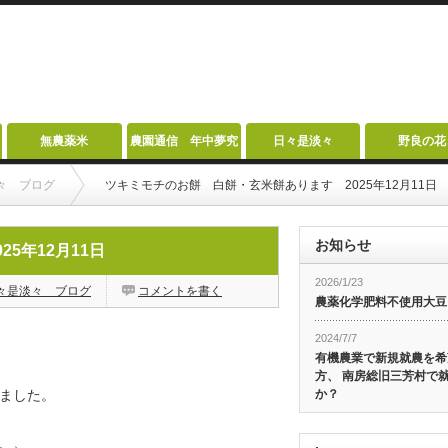
無農薬米
農園通信 年中夢究
日々是淡々
野良の花
々 ブログ
ツキミモチのお餅 白餅・玄米餅あります 2025年12月11日
お知らせ
5年12月11日
2026/1/23
々是淡々 ブログ
コメントを書く
農薬化学肥料不使用大豆
2024/7/7
有機農業で新規就農を希
方、 南房総旧三芳村で
ました。
か？