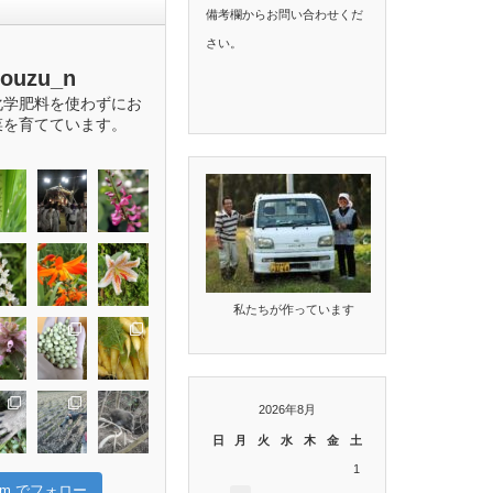
備考欄からお問い合わせくだ
さい。
bouzu_n
化学肥料を使わずにお
菜を育てています。
私たちが作っています
2026年8月
日
月
火
水
木
金
土
1
gram でフォロー