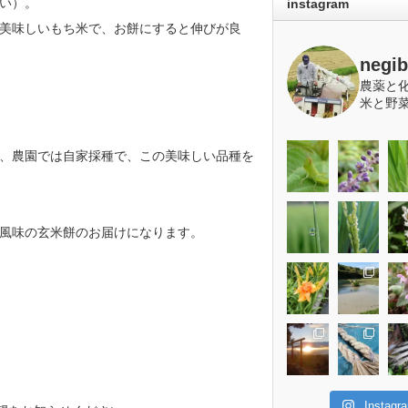
い）。
instagram
美味しいもち米で、お餅にすると伸びが良
negi
農薬と
米と野
、農園では自家採種で、この美味しい品種を
風味の玄米餅のお届けになります。
Insta