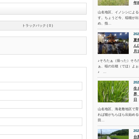
年
山名地区、イノシシによる
す。ちょうど今、稲穂が出
め、指…
トラックバック ( 0 )
202
夏
ん
月
♪そろたぁ（揃った）そろ
ぁ、稲の出穂（でほ）よぉ
♪ …
202
生
界
日
山名地区、海老敷地区で育
れば穂がちらほら出始める
田…
202
台