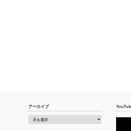
アーカイブ
YouT
ア
ー
カ
イ