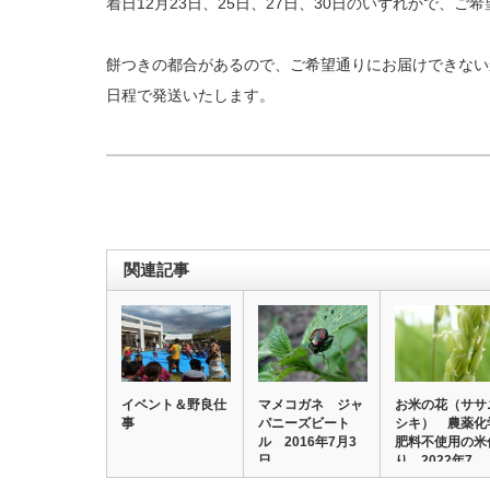
着日12月23日、25日、27日、30日のいずれかで、ご
餅つきの都合があるので、ご希望通りにお届けできない
日程で発送いたします。
関連記事
イベント＆野良仕
マメコガネ ジャ
お米の花（ササ
事
パニーズビート
シキ） 農薬化
ル 2016年7月3
肥料不使用の米
日
り 2022年7…