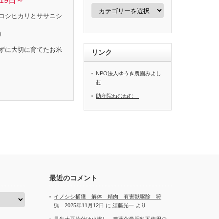
19日～
カ
テ
コシヒカリとササニシ
ゴ
リ
）
ー
ずに大切に育てたお米
リンク
NPO法人ゆうき農園みよし
村
助産院ねむねむ
最近のコメント
イノシシ捕獲 解体 精肉 有害獣駆除 狩
猟 2025年11月12日
に
須藤光一
より
早生大豆片付け火燃し 農薬化学肥料不使用の