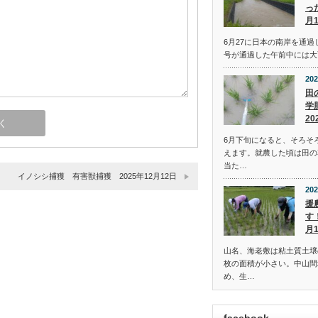
っ
月
6月27に日本の南岸を通過
号が通過した午前中には大
202
田
学
20
6月下旬になると、そろそ
えます。就農した頃は田の
当た…
イノシシ捕獲 有害獣捕獲 2025年12月12日
202
援
す
月
山名、海老敷は粘土質土壌
枚の面積が小さい。中山間
め、生…
facebook