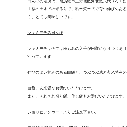
田んぼの場所は、南房総市三芳地区海老敷六代（ろくだ
山裾の天水での米作りで、粘土質土壌で育つ伸びのある
く、とても美味しいです。
ツキミモチの田んぼ
ツキミモチは今では種もみの入手が困難になりつつあり
守っています。
伸びのよい甘みのある白餅と、つぶつぶ感と玄米特有の
白餅、玄米餅がお選びいただけます。
また、それぞれ切り餅、伸し餅もお選びいただけます。
ショッピングカート
よりご注文下さい。