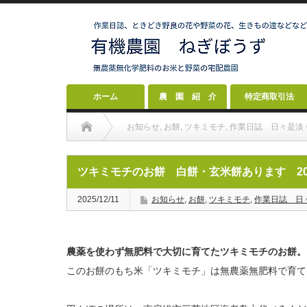
ホーム
農 園 紹 介
特定商取引法
お知らせ
,
お餅
,
ツキミモチ
,
作業日誌 日々是淡
ツキミモチのお餅 白餅・玄米餅あります 202
2025/12/11
お知らせ
,
お餅
,
ツキミモチ
,
作業日誌 日
農薬を使わず無肥料で大切に育てたツキミモチのお餅。
このお餅のもち米「ツキミモチ」は無農薬無肥料で育て