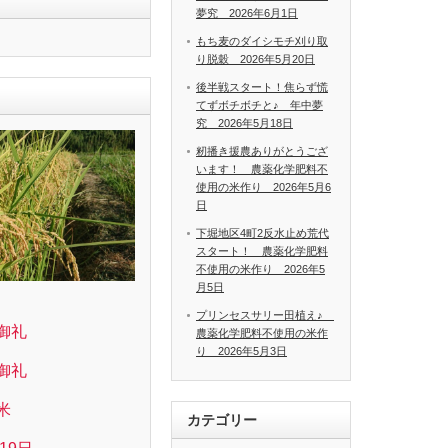
夢究 2026年6月1日
もち麦のダイシモチ刈り取
り脱穀 2026年5月20日
後半戦スタート！焦らず慌
てずボチボチと♪ 年中夢
究 2026年5月18日
籾播き援農ありがとうござ
います！ 農薬化学肥料不
使用の米作り 2026年5月6
日
下堀地区4町2反水止め荒代
スタート！ 農薬化学肥料
不使用の米作り 2026年5
月5日
プリンセスサリー田植え♪
御礼
農薬化学肥料不使用の米作
り 2026年5月3日
御礼
米
カテゴリー