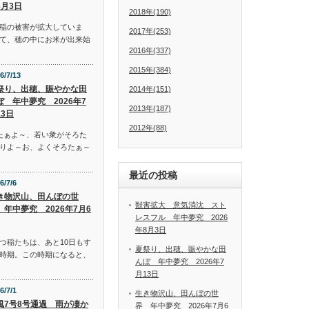
8月3日
2018年(190)
稲の被害が拡大していま
2017年(253)
て、穂の中にお米が出来始
2016年(337)
2015年(384)
6/7/13
祭り、出穂、賑やかな田
2014年(151)
ぼ 年中夢究 2026年7
2013年(187)
13日
2012年(88)
たぁよ～、若い衆がそろた
りよ～お、よくそろたぁ～
最近の投稿
6/7/6
き物沢山、田んぼの世
獣害拡大 意気消沈 スト
 年中夢究 2026年7月6
レスフル 年中夢究 2026
年8月3日
つ稲たちは、あと10日もす
夏祭り、出穂、賑やかな田
時期。この時期になると、
んぼ 年中夢究 2026年7
月13日
6/7/1
生き物沢山、田んぼの世
風7号8号通過 雨が凄か
界 年中夢究 2026年7月6