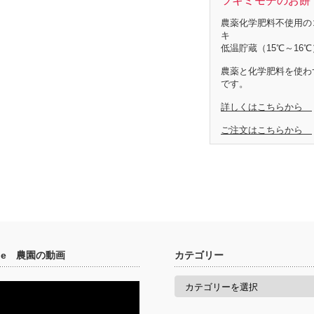
ツキミモチのお餅 
農薬化学肥料不使用の
キ
低温貯蔵（15℃～16℃
農薬と化学肥料を使わ
です。
詳しくはこちらから
ご注文はこちらから
ube 農園の動画
カテゴリー
カ
テ
ゴ
リ