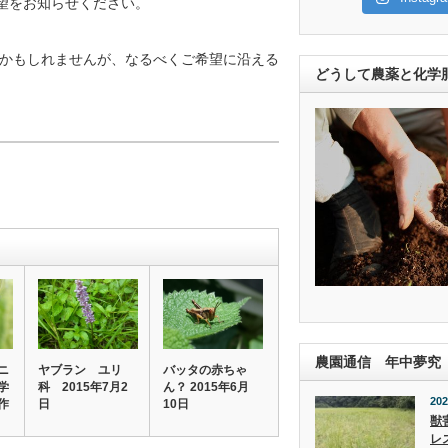
希望をお知らせください。
かもしれませんが、なるべくご希望に沿える
どうして農薬と化学
農園通信 年中夢究
ニ
ヤブラン ユリ
バッタの赤ちゃ
学
科 2015年7月2
ん？ 2015年6月
202
作
日
10日
獣
レ