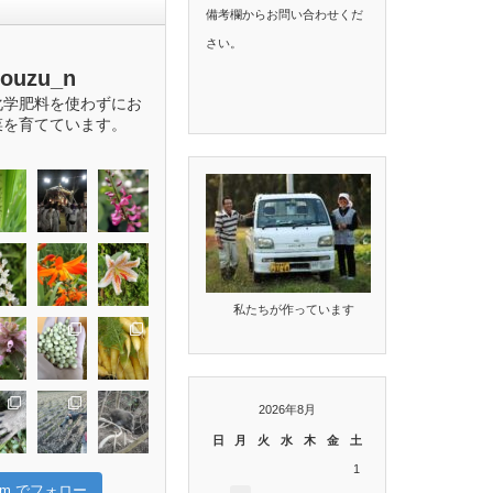
備考欄からお問い合わせくだ
さい。
bouzu_n
化学肥料を使わずにお
菜を育てています。
私たちが作っています
2026年8月
日
月
火
水
木
金
土
1
gram でフォロー