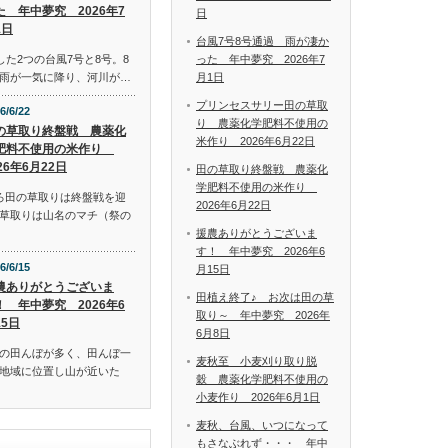
た 年中夢究 2026年7
日
1日
台風7号8号通過 雨が凄か
った 年中夢究 2026年7
した2つの台風7号と8号。8
月1日
雨が一気に降り、河川が…
プリンセスサリー田の草取
6/6/22
り 農薬化学肥料不使用の
の草取り終盤戦 農薬化
米作り 2026年6月22日
肥料不使用の米作り
26年6月22日
田の草取り終盤戦 農薬化
学肥料不使用の米作り
ろ田の草取りは終盤戦を迎
2026年6月22日
草取りは山名のマチ（祭の
援農ありがとうございま
す！ 年中夢究 2026年6
6/6/15
月15日
農ありがとうございま
田植え終了♪ お次は田の草
！ 年中夢究 2026年6
取り～ 年中夢究 2026年
15日
6月8日
の田んぼが多く、田んぼ一
麦秋至 小麦刈り取り脱
地域に位置し山が近いた
穀 農薬化学肥料不使用の
小麦作り 2026年6月1日
麦秋、台風、いつになって
もさなぶれず・・・ 年中