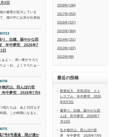
8月3日
2018年(190)
稲の被害が拡大していま
2017年(253)
て、穂の中にお米が出来始
2016年(337)
2015年(384)
6/7/13
祭り、出穂、賑やかな田
2014年(151)
ぼ 年中夢究 2026年7
2013年(187)
13日
2012年(88)
たぁよ～、若い衆がそろた
りよ～お、よくそろたぁ～
最近の投稿
6/7/6
き物沢山、田んぼの世
獣害拡大 意気消沈 スト
 年中夢究 2026年7月6
レスフル 年中夢究 2026
年8月3日
つ稲たちは、あと10日もす
夏祭り、出穂、賑やかな田
時期。この時期になると、
んぼ 年中夢究 2026年7
月13日
6/7/1
生き物沢山、田んぼの世
風7号8号通過 雨が凄か
界 年中夢究 2026年7月6