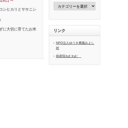
19日～
カ
テ
コシヒカリとササニシ
ゴ
リ
）
ー
ずに大切に育てたお米
リンク
NPO法人ゆうき農園みよし
村
助産院ねむねむ