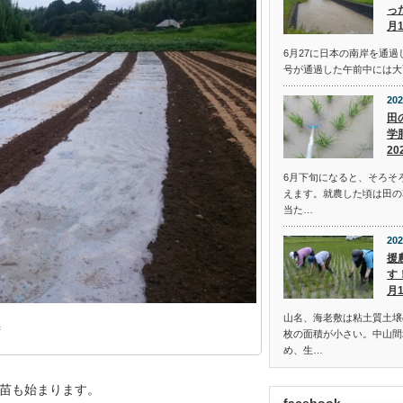
っ
月
6月27に日本の南岸を通過
号が通過した午前中には大
202
田
学
20
6月下旬になると、そろそ
えます。就農した頃は田の
当た…
202
援
す
月
山名、海老敷は粘土質土壌
枚の面積が小さい。中山間
め、生…
苗も始まります。
facebook