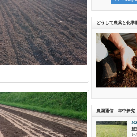
どうして農薬と化学
農園通信 年中夢究
202
獣
レ