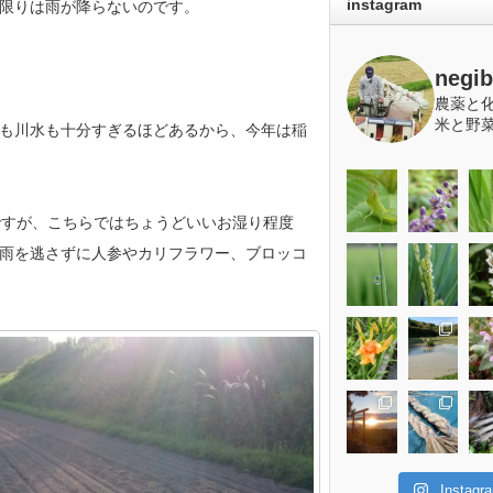
instagram
限りは雨が降らないのです。
negi
農薬と
米と野
も川水も十分すぎるほどあるから、今年は稲
ですが、こちらではちょうどいいお湿り程度
雨を逃さずに人参やカリフラワー、ブロッコ
Insta