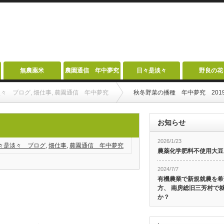
無農薬米
農園通信 年中夢究
日々是淡々
野良の花
淡々 ブログ
,
畑仕事
,
農園通信 年中夢究
秋冬野菜の播種 年中夢究 2019
お知らせ
2026/1/23
々是淡々 ブログ
,
畑仕事
,
農園通信 年中夢究
農薬化学肥料不使用大豆
2024/7/7
有機農業で新規就農を希
方、 南房総旧三芳村で
か？