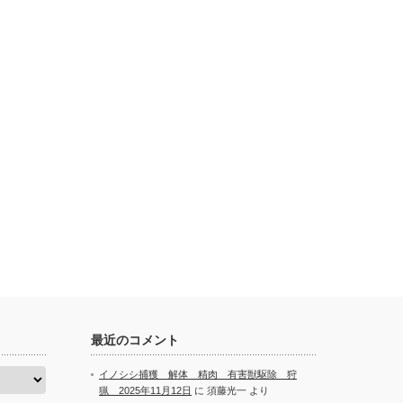
最近のコメント
イノシシ捕獲 解体 精肉 有害獣駆除 狩
猟 2025年11月12日
に
須藤光一
より