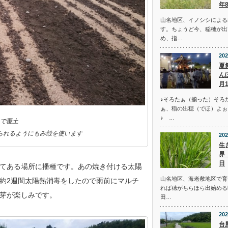
年
山名地区、イノシシによる
す。ちょうど今、稲穂が出
め、指…
202
夏
ん
月
♪そろたぁ（揃った）そろ
ぁ、稲の出穂（でほ）よぉ
♪ …
で覆土
られるようにもみ殻を使います
202
生
界
日
てある場所に播種です。あの焼き付ける太陽
山名地区、海老敷地区で育
約2週間太陽熱消毒をしたので雨前にマルチ
れば穂がちらほら出始める
芽が楽しみです。
田…
202
台