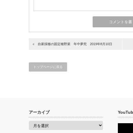
自家採種の固定種野菜 年中夢究 2019年8月10日
トップページに戻る
アーカイブ
YouT
ア
ー
カ