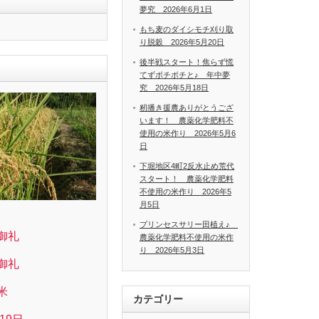
夢究 2026年6月1日
もち麦のダイシモチ刈り取
り脱穀 2026年5月20日
後半戦スタート！焦らず慌
てずボチボチと♪ 年中夢
究 2026年5月18日
籾播き援農ありがとうござ
います！ 農薬化学肥料不
使用の米作り 2026年5月6
日
下堀地区4町2反水止め荒代
スタート！ 農薬化学肥料
不使用の米作り 2026年5
月5日
プリンセスサリー田植え♪
御礼
農薬化学肥料不使用の米作
り 2026年5月3日
御礼
米
カテゴリー