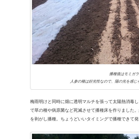
播種後はモミガラ
人参の種は好光性なので、陽の光を感じ
梅雨明けと同時に畑に透明マルチを張って太陽熱消毒し
で草の種や病原菌など死滅させて播種床を作りました。
を剥がし播種。ちょうどいいタイミングで播種できて発