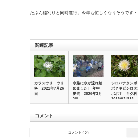
たぶん稲刈りと同時進行。今年も忙しくなりそうです・・・
関連記事
カラスウリ ウリ
水路に水が流れ始
シロバナタンポ
科 2021年7月26
めました! 年中
ポ？キビシロタ
日
夢究 2026年3月
ポポ？ キク
2日
2018年3月18…
コメント
コメント ( 0 )