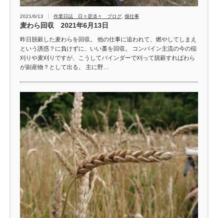
2021/6/13
作業日誌 日々是淡々 ブログ
,
畑仕事
麦わら回収 2021年6月13日
昨日脱穀した麦わらを回収。 他の仕事に追われて、燃やしてしまえ
という誘惑？に負けずに、いい藁を回収。 コンバイン主流の今の稲
刈りや麦刈りですが、こうしてバインダーで刈って脱穀すればわら
が副産物？として出る。 主に野…