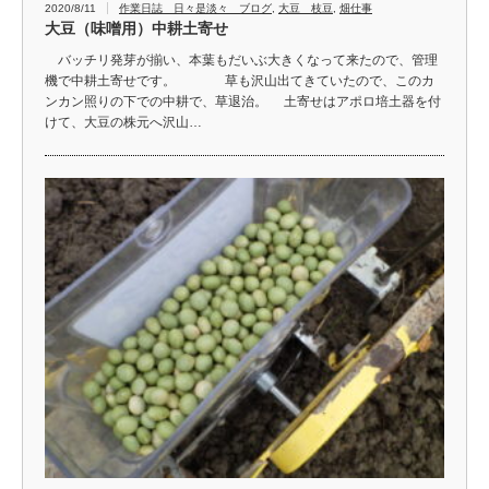
2020/8/11
作業日誌 日々是淡々 ブログ
,
大豆 枝豆
,
畑仕事
大豆（味噌用）中耕土寄せ
バッチリ発芽が揃い、本葉もだいぶ大きくなって来たので、管理
機で中耕土寄せです。 草も沢山出てきていたので、このカ
ンカン照りの下での中耕で、草退治。 土寄せはアポロ培土器を付
けて、大豆の株元へ沢山…