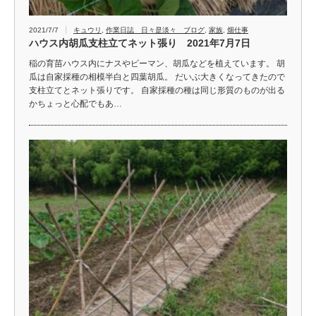
2021/7/7
キュウリ
,
作業日誌 日々是淡々 ブログ
,
家族
,
畑仕事
ハウス内胡瓜支柱立てネット張り 2021年7月7日
稲の育苗ハウス内にナスやピーマン、胡瓜などを植えています。 胡
瓜は自家採種の相模半白と四葉胡瓜。 だいぶ大きくなってきたので
支柱立てとネット張りです。 自家採種の種は同じ形質のものが出る
かちょっと心配でもあ…