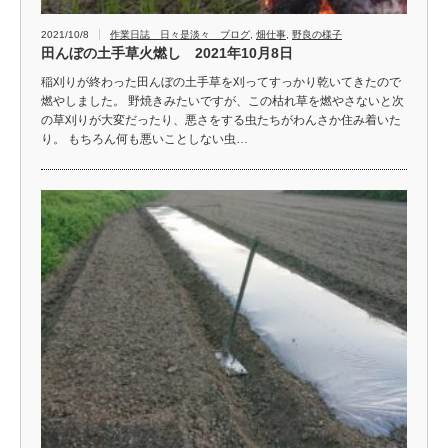
2021/10/8
作業日誌 日々是淡々 ブログ
,
畑仕事
,
野良の様子
田んぼの土手草火燃し 2021年10月8日
稲刈りが終わった田んぼの土手草を刈ってすっかり乾いてきたので
燃やしました。 野焼きみたいですが、この枯れ草を燃やさないと次
の草刈りが大変だったり、悪さをする虫たちがわんさか住み着いた
り。 もちろん何も悪いことしない虫…