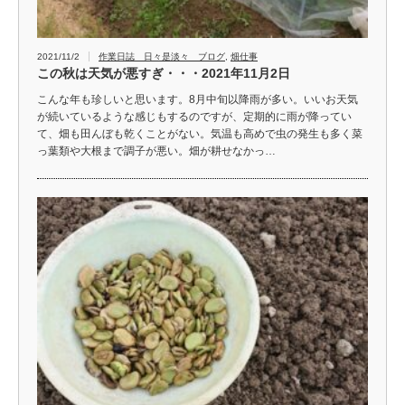
2021/11/2
作業日誌 日々是淡々 ブログ
,
畑仕事
この秋は天気が悪すぎ・・・2021年11月2日
こんな年も珍しいと思います。8月中旬以降雨が多い。いいお天気
が続いているような感じもするのですが、定期的に雨が降ってい
て、畑も田んぼも乾くことがない。気温も高めで虫の発生も多く菜
っ葉類や大根まで調子が悪い。畑が耕せなかっ…