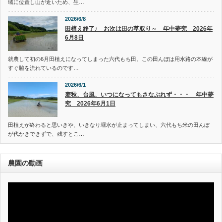
域に位置し山が近いため、生…
2026/6/8
田植え終了♪ お次は田の草取り～ 年中夢究 2026年
6月8日
就農して初の6月田植えになってしまった六代もち田。この田んぼは用水路の本線が
すぐ脇を流れているのです…
2026/6/1
麦秋、台風、いつになってもさなぶれず・・・ 年中夢
究 2026年6月1日
田植えが終わると思いきや、いきなり堰水が止まってしまい、六代もち米の田んぼ
が代かきできずで、残すとこ…
農園の動画