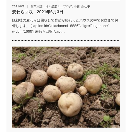
2021/6/3
作業日誌 日々是淡々 ブログ
,
小麦
,
畑仕事
麦わら回収 2021年6月3日
脱穀後の麦わらは回収して育苗が終わったハウスの中でお盆まで保
管します。 [caption id="attachment_8886" align="alignnone"
width="1000"] 麦わら回収[/capt…