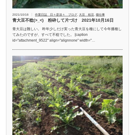
2021/10/16
作業日誌 日々是淡々 ブログ
,
大豆 枝豆
,
畑仕事
青大豆不稔(>_<) 粉砕して片づけ 2021年10月16日
青大豆は難しい。 昨年少しだけ実った青大豆を種にして今年播種し
てみたのですが、すべて不稔でした。 [caption
id="attachment_9522" align="alignnone" width="…