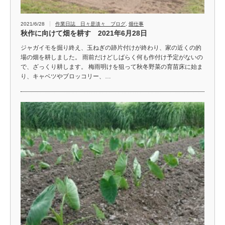
2021/6/28
作業日誌 日々是淡々 ブログ
,
畑仕事
秋作に向けて畑を耕す 2021年6月28日
ジャガイモを掘り終え、玉ねぎの跡片付けが終わり、家の近くの的
場の畑を耕しました。 雨前だけどしばらく何も作付け予定がないの
で、ざっくり耕します。 梅雨明けを狙って秋冬野菜の育苗床に始ま
り、キャベツやブロッコリー、…