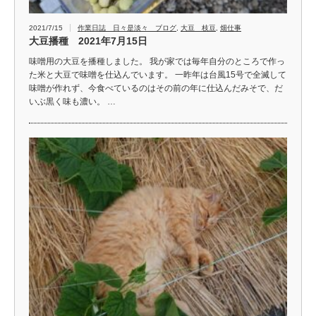
2021/7/15
作業日誌 日々是淡々 ブログ
,
大豆 枝豆
,
畑仕事
大豆播種 2021年7月15日
味噌用の大豆を播種しました。 我が家では毎年自分のところで作っ
た米と大豆で味噌を仕込んでいます。 一昨年は台風15号で全滅して
味噌が作れず、今食べているのはその前の年に仕込んだみそで、だ
いぶ黒く味も濃い。 …