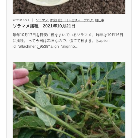
2021/10/21
ソラマメ
,
作業日誌 日々是淡々 ブログ
,
畑仕事
ソラマメ播種 2021年10月21日
毎年10月17日を目安に種をまいているソラマメ。 昨年は10月16日
に播種。 って今日は21日なので、慌てて種まき。 [caption
id="attachment_9538" align="alignno…