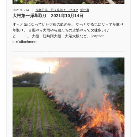
2021/10/14
作業日誌 日々是淡々 ブログ
,
畑仕事
大根第一弾草取り 2021年10月14日
ずっと気になっていた大根の畝の草。 やっとやる気になって草取り
草取り。 台風やら大雨やら虫たちの攻撃やらで欠株多いけ
ど・・・。 大根、紅時雨大根、大蔵大根など。 [caption
id="attachment…