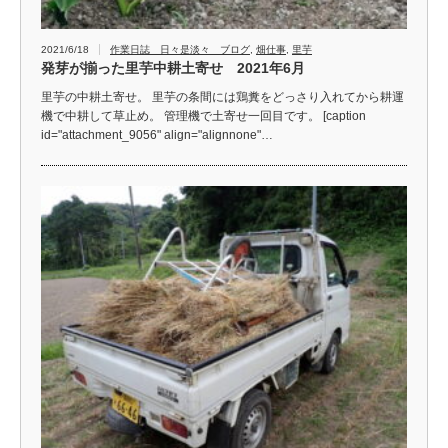
2021/6/18
作業日誌 日々是淡々 ブログ
,
畑仕事
,
里芋
発芽が揃った里芋中耕土寄せ 2021年6月
里芋の中耕土寄せ。 里芋の条間には鶏糞をどっさり入れてから耕運
機で中耕して草止め。 管理機で土寄せ一回目です。 [caption
id="attachment_9056" align="alignnone"…