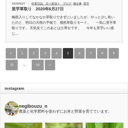
2020/6/27
作業日誌 日々是淡々 ブログ
,
畑仕事
,
里芋
里芋草取り 2020年6月27日
梅雨入りしてなかなか草取りできずにいましたが、やっと少し乾い
たのと、明日の大雨の予報で、俄然草取りモード。 一気に里芋草
取りです。 天気見てこのあとは土寄せです。 今年も里芋いい感
じ…
«
1
2
3
4
5
6
7
8
9
10
…
18
»
instagram
negibouzu_n
農薬と化学肥料を使わずにお米と野菜を育てています。