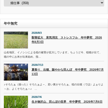
カ
テ
ゴ
リ
ー
年中無究
2026/8/3
獣害拡大 意気消沈 ストレスフル 年中夢究 2026
年8月3日
山名地区、イノシシによる稲の被害が拡大しています。ちょうど今、稲穂が出て、
穂の中にお米が出来始め、指…
2026/7/13
夏祭り、出穂、賑やかな田んぼ 年中夢究 2026年7月
13日
♪そろたぁ（揃った）そろたぁよ～、若い衆がそろたぁ、稲の出穂（でほ）よぉりよ
～お、よくそろたぁ～♪ …
2026/7/6
生き物沢山、田んぼの世界 年中夢究 2026年7月6日