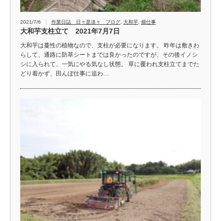
2021/7/6
作業日誌 日々是淡々 ブログ
,
大和芋
,
畑仕事
大和芋支柱立て 2021年7月7日
大和芋は蔓性の植物なので、支柱が必要になります。 昨年は敷きわ
らして、通路に防草シートまでは良かったのですが、その後イノシ
シに入られて、一気にやる気なし状態。 草に覆われ支柱立てまでた
どり着かず、田んぼ仕事に追わ…