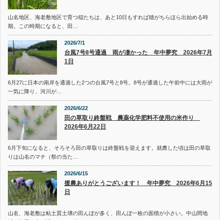
山名地区、海老敷地区で育つ稲たちは、あと10日もすれば穂がちらほら出始める時
期。この時期になると、田…
2026/7/1
台風7号8号通過 雨が凄かった 年中夢究 2026年7月
1日
6月27に日本の南岸を通過した2つの台風7号と8号。8号が通過した午前中には大雨が
一気に降り、河川が…
2026/6/22
田の草取り終盤戦 農薬化学肥料不使用の米作り
2026年6月22日
6月下旬になると、そろそろ田の草取りは終盤戦を迎えます。就農した頃は田の草取
りは山名のマチ（祭の当た…
2026/6/15
援農ありがとうございます！ 年中夢究 2026年6月15
日
山名、海老敷は粘土質土壌の田んぼが多く、田んぼ一枚の面積が小さい。中山間地