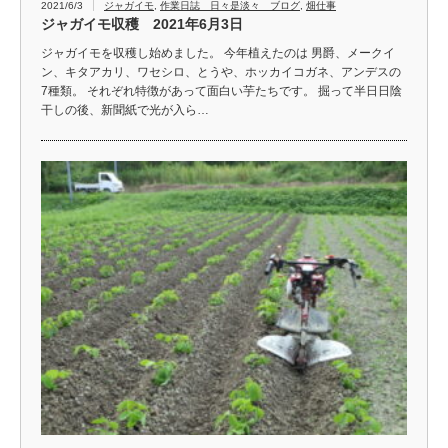
2021/6/3
ジャガイモ
,
作業日誌 日々是淡々 ブログ
,
畑仕事
ジャガイモ収穫 2021年6月3日
ジャガイモを収穫し始めました。 今年植えたのは 男爵、メークイ
ン、キタアカリ、ワセシロ、とうや、ホッカイコガネ、アンデスの
7種類。 それぞれ特徴があって面白い芋たちです。 掘って半日日陰
干しの後、新聞紙で光が入ら…