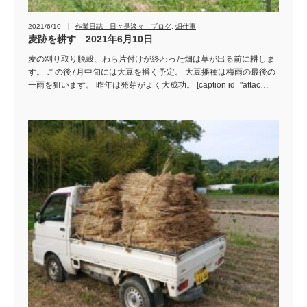
2021/6/10
作業日誌 日々是淡々 ブログ
,
畑仕事
麦跡を耕す 2021年6月10日
麦の刈り取り脱穀、わら片付けが終わった畑は草が出る前に耕しま
す。 この後7月中旬には大豆を播く予定。 大豆播種は梅雨の最後の
一雨を狙います。 昨年は発芽がよく大成功。 [caption id="attac…