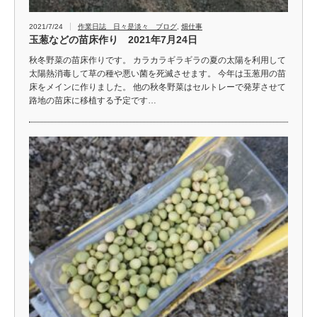
2021/7/24
作業日誌 日々是淡々 ブログ
,
畑仕事
玉葱などの苗床作り 2021年7月24日
秋冬野菜の苗床作りです。 カラカラギラギラの夏の太陽を利用して
太陽熱消毒して草の種や悪い菌を死滅させます。 今年は玉葱用の苗
床をメインに作りました。 他の秋冬野菜はセルトレーで発芽させて
路地の苗床に移植する予定です…