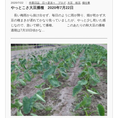
2020/7/22
作業日誌 日々是淡々 ブログ
,
大豆 枝豆
,
畑仕事
やっとこさ大豆播種 2020年7月22日
長い梅雨から抜け出せず、毎日のように雨が降り、畑が乾かず大
豆の種まきが遅れてかなり焦っていましたが、やっと少し乾いた感
じなので、急いで耕して播種。 このあたりの秋大豆の播種
適期は7月10日頃かな…