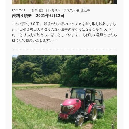
2021/6/12
作業日誌 日々是淡々 ブログ
,
小麦
,
畑仕事
麦刈り脱穀 2021年6月12日
これで麦刈り終了。 最後の強力用のユキチカを刈り取り脱穀しまし
た。 田植え後田の草取りの真っ最中の麦刈りはなかなかきつかっ
た。 とりあえず終わってほっとしています。 しばらく乾燥させたら
粉にして販売いたします。 …