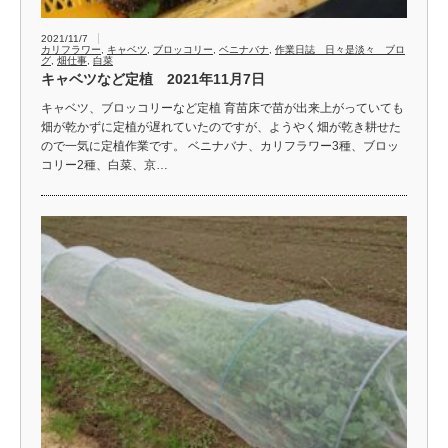
2021/11/7
カリフラワー
,
キャベツ
,
ブロッコリー
,
ベニナバナ
,
作業日誌 日々是淡々 ブロ
グ
,
畑仕事
,
白菜
キャベツなど定植 2021年11月7日
キャベツ、ブロッコリーなど定植 育苗床で苗が出来上がっていても
畑が乾かずに定植が遅れていたのですが、ようやく畑が乾き耕せた
ので一気に定植作業です。 ベニナバナ、カリフラワー3種、ブロッ
コリー2種、白菜、京…