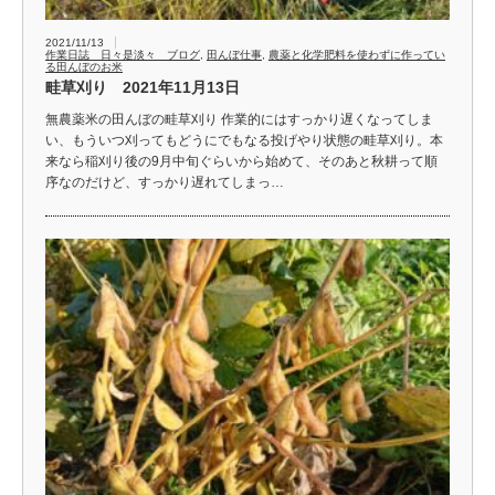
2021/11/13
作業日誌 日々是淡々 ブログ
,
田んぼ仕事
,
農薬と化学肥料を使わずに作ってい
る田んぼのお米
畦草刈り 2021年11月13日
無農薬米の田んぼの畦草刈り 作業的にはすっかり遅くなってしま
い、もういつ刈ってもどうにでもなる投げやり状態の畦草刈り。本
来なら稲刈り後の9月中旬ぐらいから始めて、そのあと秋耕って順
序なのだけど、すっかり遅れてしまっ…