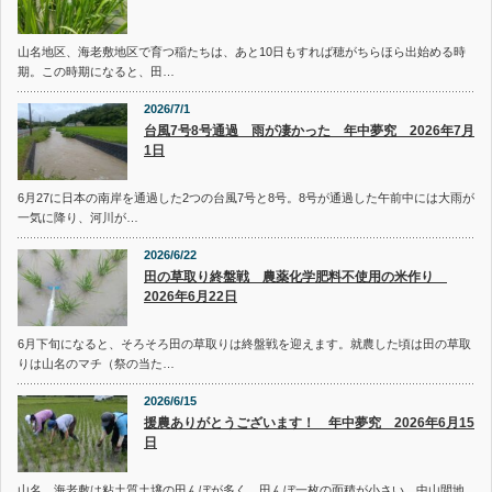
山名地区、海老敷地区で育つ稲たちは、あと10日もすれば穂がちらほら出始める時
期。この時期になると、田…
2026/7/1
台風7号8号通過 雨が凄かった 年中夢究 2026年7月
1日
6月27に日本の南岸を通過した2つの台風7号と8号。8号が通過した午前中には大雨が
一気に降り、河川が…
2026/6/22
田の草取り終盤戦 農薬化学肥料不使用の米作り
2026年6月22日
6月下旬になると、そろそろ田の草取りは終盤戦を迎えます。就農した頃は田の草取
りは山名のマチ（祭の当た…
2026/6/15
援農ありがとうございます！ 年中夢究 2026年6月15
日
山名、海老敷は粘土質土壌の田んぼが多く、田んぼ一枚の面積が小さい。中山間地