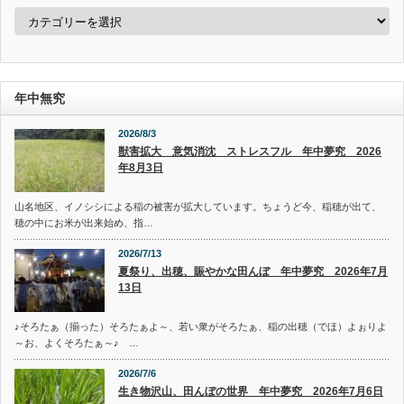
カ
テ
ゴ
リ
ー
年中無究
2026/8/3
獣害拡大 意気消沈 ストレスフル 年中夢究 2026
年8月3日
山名地区、イノシシによる稲の被害が拡大しています。ちょうど今、稲穂が出て、
穂の中にお米が出来始め、指…
2026/7/13
夏祭り、出穂、賑やかな田んぼ 年中夢究 2026年7月
13日
♪そろたぁ（揃った）そろたぁよ～、若い衆がそろたぁ、稲の出穂（でほ）よぉりよ
～お、よくそろたぁ～♪ …
2026/7/6
生き物沢山、田んぼの世界 年中夢究 2026年7月6日