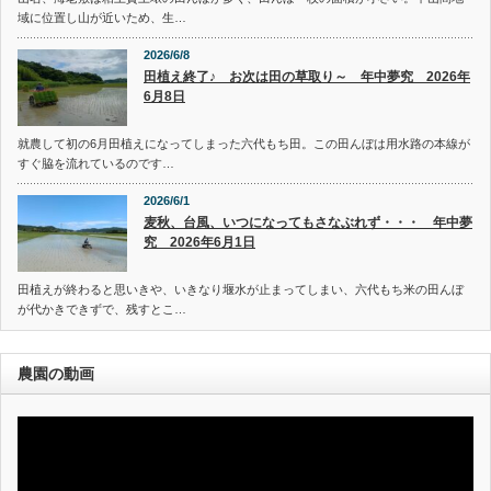
域に位置し山が近いため、生…
2026/6/8
田植え終了♪ お次は田の草取り～ 年中夢究 2026年
6月8日
就農して初の6月田植えになってしまった六代もち田。この田んぼは用水路の本線が
すぐ脇を流れているのです…
2026/6/1
麦秋、台風、いつになってもさなぶれず・・・ 年中夢
究 2026年6月1日
田植えが終わると思いきや、いきなり堰水が止まってしまい、六代もち米の田んぼ
が代かきできずで、残すとこ…
農園の動画