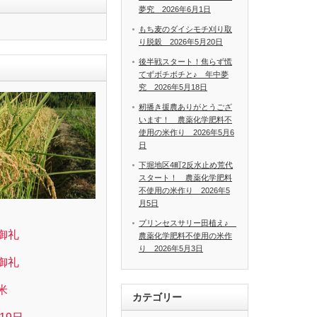
夢究 2026年6月1日
もち麦のダイシモチ刈り取
り脱穀 2026年5月20日
後半戦スタート！焦らず慌
てずボチボチと♪ 年中夢
究 2026年5月18日
籾播き援農ありがとうござ
います！ 農薬化学肥料不
使用の米作り 2026年5月6
日
下堀地区4町2反水止め荒代
スタート！ 農薬化学肥料
不使用の米作り 2026年5
月5日
プリンセスサリー田植え♪
御礼
農薬化学肥料不使用の米作
り 2026年5月3日
御礼
米
カテゴリー