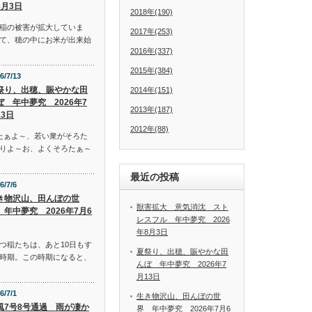
8月3日
2018年(190)
稲の被害が拡大していま
2017年(253)
て、穂の中にお米が出来始
2016年(337)
2015年(384)
6/7/13
祭り、出穂、賑やかな田
2014年(151)
ぼ 年中夢究 2026年7
2013年(187)
13日
2012年(88)
たぁよ～、若い衆がそろた
りよ～お、よくそろたぁ～
最近の投稿
6/7/6
き物沢山、田んぼの世
獣害拡大 意気消沈 スト
 年中夢究 2026年7月6
レスフル 年中夢究 2026
年8月3日
つ稲たちは、あと10日もす
夏祭り、出穂、賑やかな田
時期。この時期になると、
んぼ 年中夢究 2026年7
月13日
6/7/1
生き物沢山、田んぼの世
風7号8号通過 雨が凄か
界 年中夢究 2026年7月6