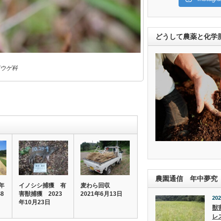
どうして農薬と化学
ウゲ科
農園通信 年中夢究
年
イノシシ捕獲 有
麦わら回収
8
害獣捕獲 2023
2021年6月13日
202
年10月23日
獣
レ