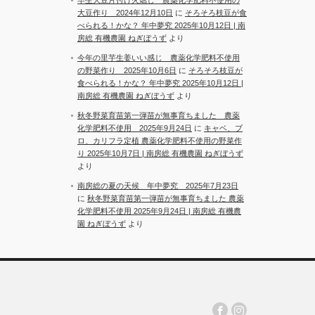
大豆作り 2024年12月10日
に
そろそろ枝豆が食
べられる！かな？ 年中夢究 2025年10月12日 | 南
房総 有機農園 ねぎぼうず
より
今年の里芋生姜いい感じ 農薬化学肥料不使用
の野菜作り 2025年10月6日
に
そろそろ枝豆が
食べられる！かな？ 年中夢究 2025年10月12日 |
南房総 有機農園 ねぎぼうず
より
秋冬野菜育苗第一弾苗が無事育ちました 農薬
化学肥料不使用 2025年9月24日
に
キャベ、ブ
ロ、カリフラ定植 農薬化学肥料不使用の野菜作
り 2025年10月7日 | 南房総 有機農園 ねぎぼうず
より
南房総の夏の天候 年中夢究 2025年7月23日
に
秋冬野菜育苗第一弾苗が無事育ちました 農薬
化学肥料不使用 2025年9月24日 | 南房総 有機農
園 ねぎぼうず
より