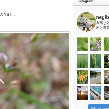
instagram
の佇まい。
negi
農薬と
米と野
Insta