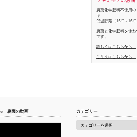
ツキミモチのお餅 
農薬化学肥料不使用の
キ
低温貯蔵（15℃～16℃
農薬と化学肥料を使わ
です。
詳しくはこちらから
ご注文はこちらから
ube 農園の動画
カテゴリー
カ
テ
ゴ
リ