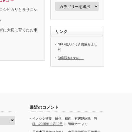
19日～
カ
テ
コシヒカリとササニシ
ゴ
リ
）
ー
ずに大切に育てたお米
リンク
NPO法人ゆうき農園みよし
村
助産院ねむねむ
最近のコメント
イノシシ捕獲 解体 精肉 有害獣駆除 狩
猟 2025年11月12日
に
須藤光一
より
早生大豆片付け火燃し 農薬化学肥料不使用の