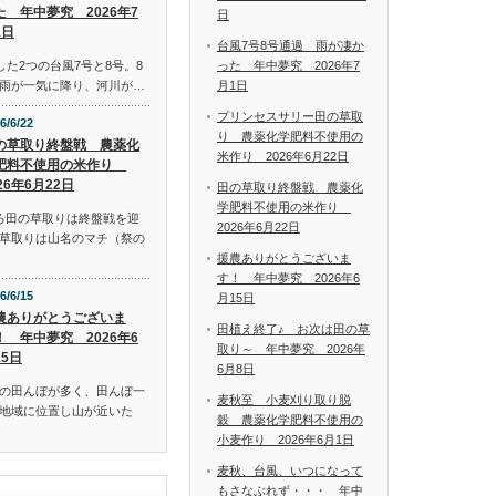
た 年中夢究 2026年7
日
1日
台風7号8号通過 雨が凄か
った 年中夢究 2026年7
した2つの台風7号と8号。8
月1日
雨が一気に降り、河川が…
プリンセスサリー田の草取
6/6/22
り 農薬化学肥料不使用の
の草取り終盤戦 農薬化
米作り 2026年6月22日
肥料不使用の米作り
26年6月22日
田の草取り終盤戦 農薬化
学肥料不使用の米作り
ろ田の草取りは終盤戦を迎
2026年6月22日
草取りは山名のマチ（祭の
援農ありがとうございま
す！ 年中夢究 2026年6
6/6/15
月15日
農ありがとうございま
田植え終了♪ お次は田の草
！ 年中夢究 2026年6
取り～ 年中夢究 2026年
15日
6月8日
の田んぼが多く、田んぼ一
麦秋至 小麦刈り取り脱
地域に位置し山が近いた
穀 農薬化学肥料不使用の
小麦作り 2026年6月1日
麦秋、台風、いつになって
もさなぶれず・・・ 年中