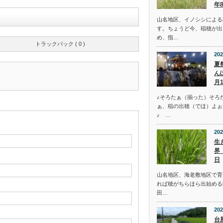
年
山名地区、イノシシによる
す。ちょうど今、稲穂が出
め、指…
トラックバック ( 0 )
202
夏
ん
月
♪そろたぁ（揃った）そろ
ぁ、稲の出穂（でほ）よぉ
♪ …
202
生
界
日
山名地区、海老敷地区で育
れば穂がちらほら出始める
田…
202
台