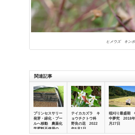
ヒメウズ キンポ
関連記事
プリンセスサリー
テイカカズラ キ
稲刈り最盛期 
発芽・緑化・プー
ョウチクトウ科
中夢究 2018年
ルへ移動 農薬化
野良の花 2022
月27日
学肥料不使用の
年6月1日
米…