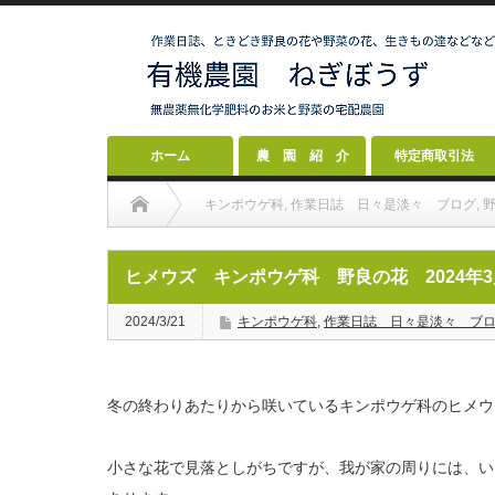
ホーム
農 園 紹 介
特定商取引法
キンポウゲ科
,
作業日誌 日々是淡々 ブログ
,
ヒメウズ キンポウゲ科 野良の花 2024年3
2024/3/21
キンポウゲ科
,
作業日誌 日々是淡々 ブ
冬の終わりあたりから咲いているキンポウゲ科のヒメウ
小さな花で見落としがちですが、我が家の周りには、い