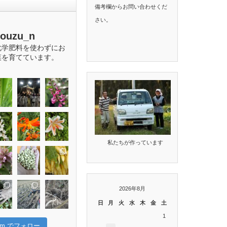
備考欄からお問い合わせくだ
さい。
bouzu_n
化学肥料を使わずにお
菜を育てています。
私たちが作っています
2026年8月
日
月
火
水
木
金
土
1
gram でフォロー