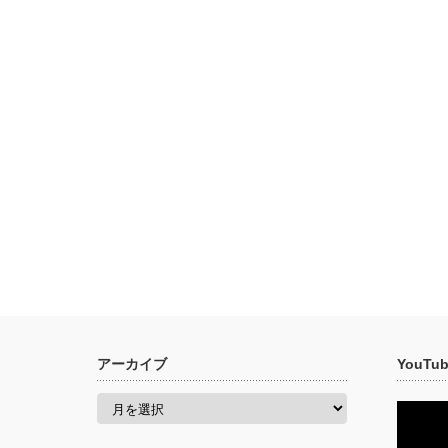
アーカイブ
YouT
ア
ー
カ
イ