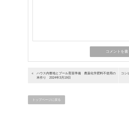
ハウス内整地とプール育苗準備 農薬化学肥料不使用の
コシ
米作り 2024年3月19日
トップページに戻る