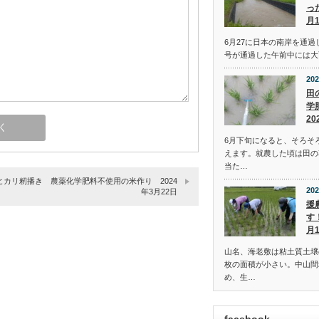
っ
月
6月27に日本の南岸を通過
号が通過した午前中には大
202
田
学
20
6月下旬になると、そろそ
えます。就農した頃は田の
当た…
ヒカリ籾播き 農薬化学肥料不使用の米作り 2024
202
年3月22日
援
す
月
山名、海老敷は粘土質土壌
枚の面積が小さい。中山間
め、生…
facebook