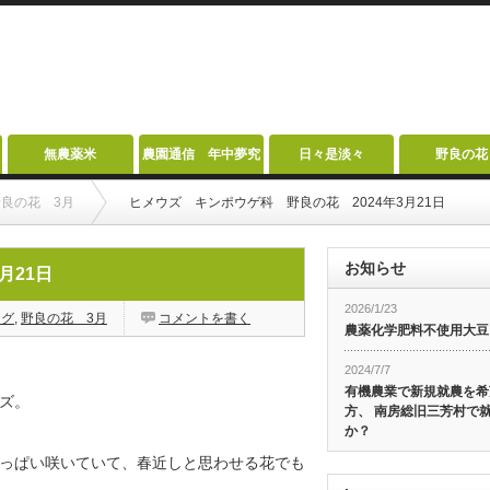
無農薬米
農園通信 年中夢究
日々是淡々
野良の花
野良の花 3月
ヒメウズ キンポウゲ科 野良の花 2024年3月21日
お知らせ
月21日
2026/1/23
ログ
,
野良の花 3月
コメントを書く
農薬化学肥料不使用大豆
2024/7/7
有機農業で新規就農を希
ズ。
方、 南房総旧三芳村で
か？
っぱい咲いていて、春近しと思わせる花でも